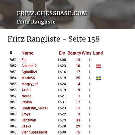
FRITZ.CHESSBASE.COM
Fritz Rangliste
Fritz Rangliste - Seite 158
#
Name
Elo
Beauty
Wins
Land
7851
.
Zid
1608
13
1
7852
.
Schmidt2
1623
10
1
7853
.
Ggboiii69
1616
17
1
7854
.
Marle56
1619
25
1
7855
.
Magzy_12
1624
4
1
7856
.
Azi59
1619
9
1
7857
.
Norge
1621
1
1
7858
.
Revish
1531
17
1
7859
.
Dhanshu_54231
1623
11
1
7860
.
Zroyz
1622
3
1
7861
.
Renzivan
1579
33
1
7862
.
Saak1
1578
29
1
7863
.
Vishnuprasadkr
1600
15
1