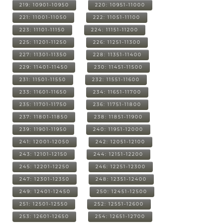
219: 10901-10950
220: 10951-11000
221: 11001-11050
222: 11051-11100
223: 11101-11150
224: 11151-11200
225: 11201-11250
226: 11251-11300
227: 11301-11350
228: 11351-11400
229: 11401-11450
230: 11451-11500
231: 11501-11550
232: 11551-11600
233: 11601-11650
234: 11651-11700
235: 11701-11750
236: 11751-11800
237: 11801-11850
238: 11851-11900
239: 11901-11950
240: 11951-12000
241: 12001-12050
242: 12051-12100
243: 12101-12150
244: 12151-12200
245: 12201-12250
246: 12251-12300
247: 12301-12350
248: 12351-12400
249: 12401-12450
250: 12451-12500
251: 12501-12550
252: 12551-12600
253: 12601-12650
254: 12651-12700