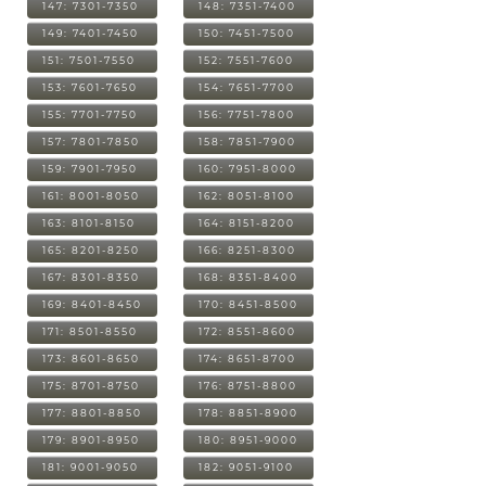
147: 7301-7350
148: 7351-7400
149: 7401-7450
150: 7451-7500
151: 7501-7550
152: 7551-7600
153: 7601-7650
154: 7651-7700
155: 7701-7750
156: 7751-7800
157: 7801-7850
158: 7851-7900
159: 7901-7950
160: 7951-8000
161: 8001-8050
162: 8051-8100
163: 8101-8150
164: 8151-8200
165: 8201-8250
166: 8251-8300
167: 8301-8350
168: 8351-8400
169: 8401-8450
170: 8451-8500
171: 8501-8550
172: 8551-8600
173: 8601-8650
174: 8651-8700
175: 8701-8750
176: 8751-8800
177: 8801-8850
178: 8851-8900
179: 8901-8950
180: 8951-9000
181: 9001-9050
182: 9051-9100