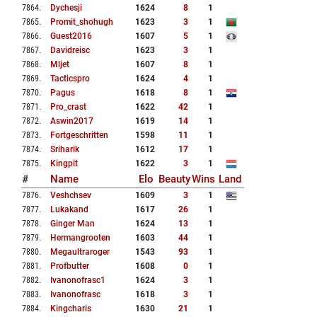
7864
.
Dychesji
1624
8
1
7865
.
Promit_shohugh
1623
3
1
7866
.
Guest2016
1607
5
1
7867
.
Davidreisc
1623
3
1
7868
.
Mljet
1607
8
1
7869
.
Tacticspro
1624
4
1
7870
.
Pagus
1618
8
1
7871
.
Pro_crast
1622
42
1
7872
.
Aswin2017
1619
14
1
7873
.
Fortgeschritten
1598
11
1
7874
.
Sriharik
1612
17
1
7875
.
Kingpit
1622
3
1
#
Name
Elo
Beauty
Wins
Land
7876
.
Veshchsev
1609
3
1
7877
.
Lukakand
1617
26
1
7878
.
Ginger Man
1624
13
1
7879
.
Hermangrooten
1603
44
1
7880
.
Megaultraroger
1543
93
1
7881
.
Profbutter
1608
0
1
7882
.
Ivanonofrasc1
1624
3
1
7883
.
Ivanonofrasc
1618
3
1
7884
.
Kingcharis
1630
21
1