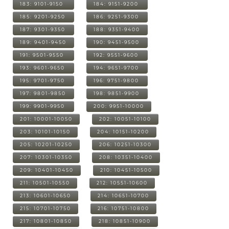
183: 9101-9150
184: 9151-9200
185: 9201-9250
186: 9251-9300
187: 9301-9350
188: 9351-9400
189: 9401-9450
190: 9451-9500
191: 9501-9550
192: 9551-9600
193: 9601-9650
194: 9651-9700
195: 9701-9750
196: 9751-9800
197: 9801-9850
198: 9851-9900
199: 9901-9950
200: 9951-10000
201: 10001-10050
202: 10051-10100
203: 10101-10150
204: 10151-10200
205: 10201-10250
206: 10251-10300
207: 10301-10350
208: 10351-10400
209: 10401-10450
210: 10451-10500
211: 10501-10550
212: 10551-10600
213: 10601-10650
214: 10651-10700
215: 10701-10750
216: 10751-10800
217: 10801-10850
218: 10851-10900