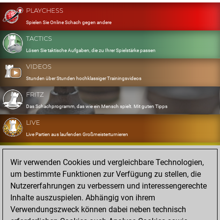
PLAYCHESS
Spielen Sie Online Schach gegen andere
TACTICS
Lösen Sie taktische Aufgaben, die zu Ihrer Spielstärke passen
VIDEOS
Stunden über Stunden hochklassiger Trainingsvideos
FRITZ
Das Schachprogramm, das wie ein Mensch spielt. Mit guten Tipps
LIVE
Live Partien aus laufenden Großmeisterturnieren
OPENINGS
Wir verwenden Cookies und vergleichbare Technologien,
Erfassen und Üben Sie Ihr Eröffnungsrepertoire
um bestimmte Funktionen zur Verfügung zu stellen, die
DATABASE
Nutzererfahrungen zu verbessern und interessengerechte
Acht Millionen starke Partien
Inhalte auszuspielen. Abhängig von ihrem
MYGAMES
Verwendungszweck können dabei neben technisch
Speichern und analysieren Sie eigene Partien in der Cloud