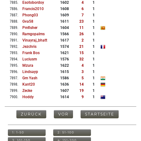
7885
.
Esotobordoy
1602
4
1
7886
.
Francis2010
1608
6
1
7887
.
Phong03
1609
7
1
7888
.
Gva58
1611
23
1
7889
.
Pmfisher
1604
11
1
7890
.
Ramgopalms
1566
26
1
7891
.
Vinayraj_bhatt
1617
2
1
7892
.
Jezchris
1574
21
1
7893
.
Frank Bos
1621
15
1
7894
.
Luciusm
1576
32
1
7895
.
Mzura
1622
4
1
7896
.
Lindsayp
1615
3
1
7897
.
Gm Yash
1586
5
1
7898
.
Kant20
1636
14
1
7899
.
Zecke
1607
19
1
7900
.
Hoddy
1614
9
1
ZURÜCK
VOR
STARTSEITE
1: 1-50
2: 51-100
3: 101-150
4: 151-200