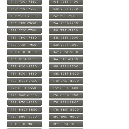
147: 7301-7350
148: 7351-7400
149: 7401-7450
150: 7451-7500
151: 7501-7550
152: 7551-7600
153: 7601-7650
154: 7651-7700
155: 7701-7750
156: 7751-7800
157: 7801-7850
158: 7851-7900
159: 7901-7950
160: 7951-8000
161: 8001-8050
162: 8051-8100
163: 8101-8150
164: 8151-8200
165: 8201-8250
166: 8251-8300
167: 8301-8350
168: 8351-8400
169: 8401-8450
170: 8451-8500
171: 8501-8550
172: 8551-8600
173: 8601-8650
174: 8651-8700
175: 8701-8750
176: 8751-8800
177: 8801-8850
178: 8851-8900
179: 8901-8950
180: 8951-9000
181: 9001-9050
182: 9051-9100