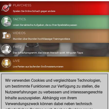
PLAYCHESS
Spielen Sie Online Schach gegen andere
TACTICS
Lösen Sie taktische Aufgaben, die zu Ihrer Spielstärke passen
VIDEOS
Stunden über Stunden hochklassiger Trainingsvideos
FRITZ
Das Schachprogramm, das wie ein Mensch spielt. Mit guten Tipps
LIVE
Live Partien aus laufenden Großmeisterturnieren
OPENINGS
Wir verwenden Cookies und vergleichbare Technologien,
Erfassen und Üben Sie Ihr Eröffnungsrepertoire
um bestimmte Funktionen zur Verfügung zu stellen, die
DATABASE
Nutzererfahrungen zu verbessern und interessengerechte
Acht Millionen starke Partien
Inhalte auszuspielen. Abhängig von ihrem
MYGAMES
Verwendungszweck können dabei neben technisch
Speichern und analysieren Sie eigene Partien in der Cloud