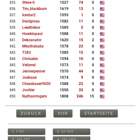
835
.
Steve-0
1527
74
0
836
.
Tim_blackburn
1619
13
1
837
.
Icestar2
1593
1
0
838
.
Danlgrosu
1582
11
0
839
.
Leedtrebor
1589
5
0
840
.
Hawkinpaul
1588
11
0
841
.
Dekzanator
1620
15
2
842
.
Mkultrababy
1578
23
0
843
.
T383
1585
15
0
844
.
Chrisakin
1594
10
0
845
.
Velizmd
1573
11
0
846
.
Jennerpenner
1570
44
0
847
.
Joebase
1574
9
0
848
.
Chessbaser9000
1588
22
0
849
.
Jvoitier
1550
33
0
850
.
Nathanrrogers
1808
246
15
ZURÜCK
VOR
STARTSEITE
1: 1-50
2: 51-100
3: 101-150
4: 151-200