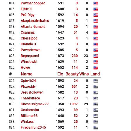
814
.
Pawnshoopper
1591
9
0
815
.
Fjfue01
1608
3
0
816
.
Pr0-Digy
1592
14
0
817
.
Akopianatrebates
1619
5
1
818
.
Atlanta Gambit
1594
20
1
819
.
Csammz
1647
51
4
820
.
Chessipod
1623
4
1
821
.
Claudio 3
1592
3
0
822
.
Pawnderoza
1585
5
0
823
.
Beprepared
1873
230
23
824
.
Winslowbt
1629
11
2
825
.
Hokie
1652
114
2
#
Name
Elo
Beauty
Wins
Land
826
.
Opie4624
1593
24
0
827
.
Phxreddy
1662
651
2
828
.
Jesusfollower
1582
13
0
829
.
Thabirdface
1617
23
1
830
.
Chessissigma777
1350
1097
29
831
.
Oculomotor
1493
89
1
832
.
Billioner98
1640
52
2
833
.
Wintacs
1569
25
0
834
.
Fireballrun2045
1592
11
1