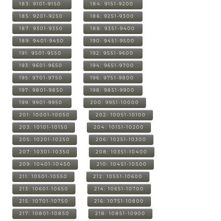
183: 9101-9150
184: 9151-9200
185: 9201-9250
186: 9251-9300
187: 9301-9350
188: 9351-9400
189: 9401-9450
190: 9451-9500
191: 9501-9550
192: 9551-9600
193: 9601-9650
194: 9651-9700
195: 9701-9750
196: 9751-9800
197: 9801-9850
198: 9851-9900
199: 9901-9950
200: 9951-10000
201: 10001-10050
202: 10051-10100
203: 10101-10150
204: 10151-10200
205: 10201-10250
206: 10251-10300
207: 10301-10350
208: 10351-10400
209: 10401-10450
210: 10451-10500
211: 10501-10550
212: 10551-10600
213: 10601-10650
214: 10651-10700
215: 10701-10750
216: 10751-10800
217: 10801-10850
218: 10851-10900