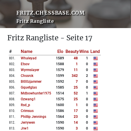
FRITZ.CHESSBASE.COM
Fritz Rangliste
Fritz Rangliste - Seite 17
#
Name
Elo
Beauty
Wins
Land
801
.
Whaleyad
1589
48
1
802
.
Etsov
1588
1
0
803
.
Wyrmslayer
1579
11
0
804
.
Chssrck
1599
342
2
805
.
Bl00zjammer
1592
7
0
806
.
Gquetglas
1585
25
0
807
.
Mdbowhunter1975
1514
52
1
808
.
Ozwang1
1575
25
0
809
.
Itsd_p
1600
1
0
810
.
Crimsus
1586
17
0
811
.
Phillip Jennings
1564
23
0
812
.
Jerrywen
1590
14
0
813
.
Jrw1
1590
3
0