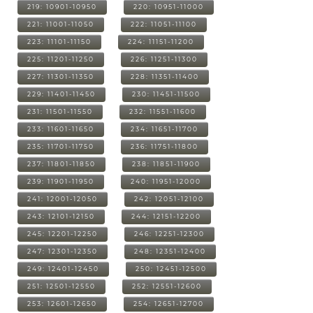
219: 10901-10950
220: 10951-11000
221: 11001-11050
222: 11051-11100
223: 11101-11150
224: 11151-11200
225: 11201-11250
226: 11251-11300
227: 11301-11350
228: 11351-11400
229: 11401-11450
230: 11451-11500
231: 11501-11550
232: 11551-11600
233: 11601-11650
234: 11651-11700
235: 11701-11750
236: 11751-11800
237: 11801-11850
238: 11851-11900
239: 11901-11950
240: 11951-12000
241: 12001-12050
242: 12051-12100
243: 12101-12150
244: 12151-12200
245: 12201-12250
246: 12251-12300
247: 12301-12350
248: 12351-12400
249: 12401-12450
250: 12451-12500
251: 12501-12550
252: 12551-12600
253: 12601-12650
254: 12651-12700