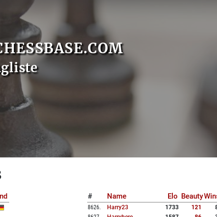
CHESSBASE.COM
gliste
3
nd
#
Name
Elo
Beauty
Win
8626
.
Harry23
1733
121