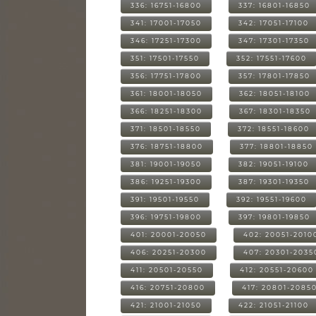
336: 16751-16800
337: 16801-16850
341: 17001-17050
342: 17051-17100
346: 17251-17300
347: 17301-17350
351: 17501-17550
352: 17551-17600
356: 17751-17800
357: 17801-17850
361: 18001-18050
362: 18051-18100
366: 18251-18300
367: 18301-18350
371: 18501-18550
372: 18551-18600
376: 18751-18800
377: 18801-18850
381: 19001-19050
382: 19051-19100
386: 19251-19300
387: 19301-19350
391: 19501-19550
392: 19551-19600
396: 19751-19800
397: 19801-19850
401: 20001-20050
402: 20051-2010
406: 20251-20300
407: 20301-2035
411: 20501-20550
412: 20551-20600
416: 20751-20800
417: 20801-2085
421: 21001-21050
422: 21051-21100