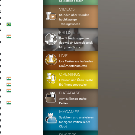
3
Spielstärke passen
2
VIDEOS
5
Stunden über Stunden
0
hochklassiger
0
Trainingsvideos
6
FRITZ
1
Das Schachprogramm,
0
das wie ein Mensch spielt.
Mit guten Tipps
1
3
LIVE
0
Live Partien aus laufenden
Großmeisterturnieren
0
0
OPENINGS
0
Erfassen und Üben Sie Ihr
1
Eröffnungsrepertoire
0
DATABASE
5
Acht Millionen starke
3
Partien
0
MYGAMES
0
Speichern und analysieren
0
Sie eigene Partien in der
0
Cloud
0
PLAYERS