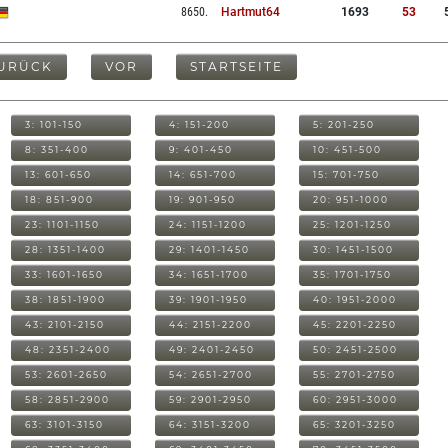
8650
.
Hartmut64
1693
53
URÜCK
VOR
STARTSEITE
3: 101-150
4: 151-200
5: 201-250
8: 351-400
9: 401-450
10: 451-500
13: 601-650
14: 651-700
15: 701-750
18: 851-900
19: 901-950
20: 951-1000
23: 1101-1150
24: 1151-1200
25: 1201-1250
28: 1351-1400
29: 1401-1450
30: 1451-1500
33: 1601-1650
34: 1651-1700
35: 1701-1750
38: 1851-1900
39: 1901-1950
40: 1951-2000
43: 2101-2150
44: 2151-2200
45: 2201-2250
48: 2351-2400
49: 2401-2450
50: 2451-2500
53: 2601-2650
54: 2651-2700
55: 2701-2750
58: 2851-2900
59: 2901-2950
60: 2951-3000
63: 3101-3150
64: 3151-3200
65: 3201-3250