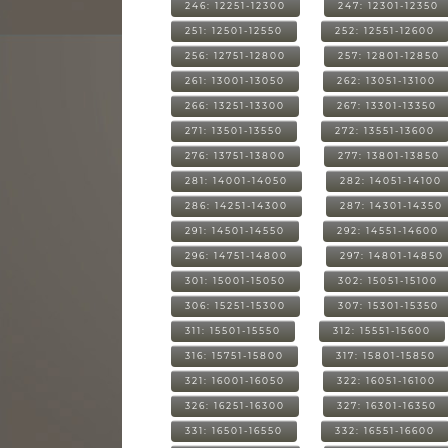
246: 12251-12300
247: 12301-12350
251: 12501-12550
252: 12551-12600
256: 12751-12800
257: 12801-12850
261: 13001-13050
262: 13051-13100
266: 13251-13300
267: 13301-13350
271: 13501-13550
272: 13551-13600
276: 13751-13800
277: 13801-13850
281: 14001-14050
282: 14051-14100
286: 14251-14300
287: 14301-14350
291: 14501-14550
292: 14551-14600
296: 14751-14800
297: 14801-14850
301: 15001-15050
302: 15051-15100
306: 15251-15300
307: 15301-15350
311: 15501-15550
312: 15551-15600
316: 15751-15800
317: 15801-15850
321: 16001-16050
322: 16051-16100
326: 16251-16300
327: 16301-16350
331: 16501-16550
332: 16551-16600