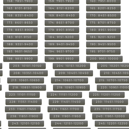
158: 7851-7900
159: 7901-7950
160: 7951-8000
163: 8101-8150
164: 8151-8200
165: 8201-8250
168: 8351-8400
169: 8401-8450
170: 8451-8500
173: 8601-8650
174: 8651-8700
175: 8701-8750
178: 8851-8900
179: 8901-8950
180: 8951-9000
183: 9101-9150
184: 9151-9200
185: 9201-9250
188: 9351-9400
189: 9401-9450
190: 9451-9500
193: 9601-9650
194: 9651-9700
195: 9701-9750
198: 9851-9900
199: 9901-9950
200: 9951-10000
203: 10101-10150
204: 10151-10200
205: 10201-1025
208: 10351-10400
209: 10401-10450
210: 10451-10
213: 10601-10650
214: 10651-10700
215: 10701-10750
218: 10851-10900
219: 10901-10950
220: 10951-1100
223: 11101-11150
224: 11151-11200
225: 11201-11250
228: 11351-11400
229: 11401-11450
230: 11451-11500
233: 11601-11650
234: 11651-11700
235: 11701-11750
238: 11851-11900
239: 11901-11950
240: 11951-12000
243: 12101-12150
244: 12151-12200
245: 12201-12250