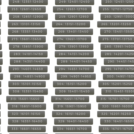
248: 12351-12400
249: 12401-12450
250: 12451-125
253: 12601-12650
254: 12651-12700
255: 12701-12750
258: 12851-12900
259: 12901-12950
260: 12951-1300
263: 13101-13150
264: 13151-13200
265: 13201-13250
268: 13351-13400
269: 13401-13450
270: 13451-1350
273: 13601-13650
274: 13651-13700
275: 13701-13750
278: 13851-13900
279: 13901-13950
280: 13951-1400
283: 14101-14150
284: 14151-14200
285: 14201-1425
288: 14351-14400
289: 14401-14450
290: 14451-14
293: 14601-14650
294: 14651-14700
295: 14701-1475
298: 14851-14900
299: 14901-14950
300: 14951-15
303: 15101-15150
304: 15151-15200
305: 15201-15250
308: 15351-15400
309: 15401-15450
310: 15451-1550
313: 15601-15650
314: 15651-15700
315: 15701-15750
318: 15851-15900
319: 15901-15950
320: 15951-16000
323: 16101-16150
324: 16151-16200
325: 16201-16250
328: 16351-16400
329: 16401-16450
330: 16451-1650
333: 16601-16650
334: 16651-16700
335: 16701-16750