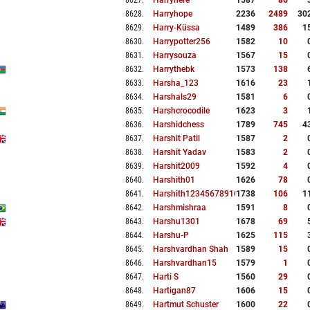
8627
.
Harryhere
1587
86
8628
.
Harryhope
2236
2489
30
8629
.
Harry-Küssa
1489
386
1
8630
.
Harrypotter256
1582
10
8631
.
Harrysouza
1567
15
8632
.
Harrythebk
1573
138
8633
.
Harsha_123
1616
23
8634
.
Harshals29
1581
6
8635
.
Harshcrocodile
1623
3
8636
.
Harshidchess
1789
745
4
8637
.
Harshit Patil
1587
2
8638
.
Harshit Yadav
1583
2
8639
.
Harshit2009
1592
4
8640
.
Harshith01
1626
78
8641
.
Harshith12345678910
1738
106
1
8642
.
Harshmishraa
1591
8
8643
.
Harshu1301
1678
69
8644
.
Harshu-P
1625
115
8645
.
Harshvardhan Shah
1589
15
8646
.
Harshvardhan15
1579
1
8647
.
Harti S
1560
29
8648
.
Hartigan87
1606
15
8649
.
Hartmut Schuster
1600
22