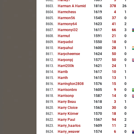
8602
.
Harley7
1609
5
1
8603
.
Harman A Hamid
1816
378
26
8604
.
Harmchess
1619
4
1
8605
.
Harmon56
1545
37
0
8606
.
Harmony64
1623
41
2
8607
.
Harmonyi32
1617
66
3
8608
.
Harmut
1591
21
0
8609
.
Harpadol
1550
18
0
8610
.
Harpahul
1600
28
1
8611
.
Harpcheemse
1624
50
0
8612
.
Harponpj
1577
50
0
8613
.
Harri200k
1621
24
1
8614
.
Harrib
1617
10
1
8615
.
Harrih
1615
13
1
8616
.
Harrington2808
1576
15
0
8617
.
Harrisonbrx
1605
9
0
8618
.
Harrisonp
1587
14
0
8619
.
Harry Beau
1618
3
1
8620
.
Harry Cloice
1563
30
0
8621
.
Harry Körner
1570
18
0
8622
.
Harry Paul
1567
94
2
8623
.
Harry_haarlos
1609
11
2
8624
.
Harry_weaver
1574
6
0