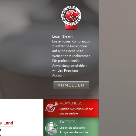
Legen Sie ein
kostenloses Konto an, um
zusätzliche Funktionen
auf allen ChessBase
Webseiten zu bekommen.
Für professionelle
Anwendung empfehlen
wir den Premium
Account.
ANMELDEN
PLAYCHESS
Spielen Sie Online Schach
gegen andere
TACTICS
s
Land
Lösen Sie taktische
8
Aufgaben, die zu Ihrer