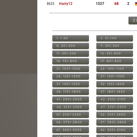
8625
.
Harry12
1527
68
2
Z
1: 1-50
2: 51-100
6: 251-300
7: 301-350
11: 501-550
12: 551-600
16: 751-800
17: 801-850
21: 1001-1050
22: 1051-1100
26: 1251-1300
27: 1301-1350
31: 1501-1550
32: 1551-1600
36: 1751-1800
37: 1801-1850
41: 2001-2050
42: 2051-2100
46: 2251-2300
47: 2301-2350
51: 2501-2550
52: 2551-2600
56: 2751-2800
57: 2801-2850
61: 3001-3050
62: 3051-3100