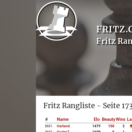
FRITZ.
Fritz Ran
Fritz Rangliste - Seite 17
#
Name
Elo
Beauty
Wins
La
8601
.
Harland
1479
150
2