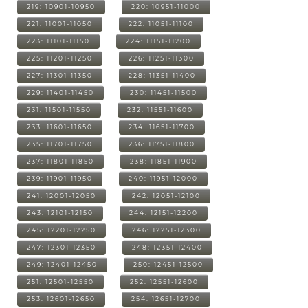
219: 10901-10950
220: 10951-11000
221: 11001-11050
222: 11051-11100
223: 11101-11150
224: 11151-11200
225: 11201-11250
226: 11251-11300
227: 11301-11350
228: 11351-11400
229: 11401-11450
230: 11451-11500
231: 11501-11550
232: 11551-11600
233: 11601-11650
234: 11651-11700
235: 11701-11750
236: 11751-11800
237: 11801-11850
238: 11851-11900
239: 11901-11950
240: 11951-12000
241: 12001-12050
242: 12051-12100
243: 12101-12150
244: 12151-12200
245: 12201-12250
246: 12251-12300
247: 12301-12350
248: 12351-12400
249: 12401-12450
250: 12451-12500
251: 12501-12550
252: 12551-12600
253: 12601-12650
254: 12651-12700