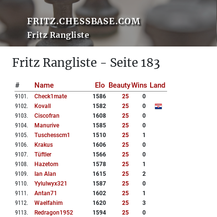
FRITZ.CHESSBASE.COM
Fritz Rangliste
Fritz Rangliste - Seite 183
#
Name
Elo
Beauty
Wins
Land
9101
.
Check1mate
1586
25
0
9102
.
Kovall
1582
25
0
9103
.
Ciscofran
1608
25
0
9104
.
Manurive
1585
25
0
9105
.
Tuschesscm1
1510
25
1
9106
.
Krakus
1606
25
0
9107
.
Tüftler
1566
25
0
9108
.
Hazetom
1578
25
1
9109
.
Ian Alan
1615
25
2
9110
.
Yylulwyx321
1587
25
0
9111
.
Antan71
1602
25
1
9112
.
Waelfahim
1620
25
3
9113
.
Redragon1952
1594
25
0