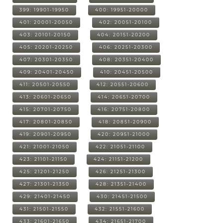
399: 19901-19950
400: 19951-20000
401: 20001-20050
402: 20051-20100
403: 20101-20150
404: 20151-20200
405: 20201-20250
406: 20251-20300
407: 20301-20350
408: 20351-20400
409: 20401-20450
410: 20451-20500
411: 20501-20550
412: 20551-20600
413: 20601-20650
414: 20651-20700
415: 20701-20750
416: 20751-20800
417: 20801-20850
418: 20851-20900
419: 20901-20950
420: 20951-21000
421: 21001-21050
422: 21051-21100
423: 21101-21150
424: 21151-21200
425: 21201-21250
426: 21251-21300
427: 21301-21350
428: 21351-21400
429: 21401-21450
430: 21451-21500
431: 21501-21550
432: 21551-21600
433: 21601-21650
434: 21651-21700