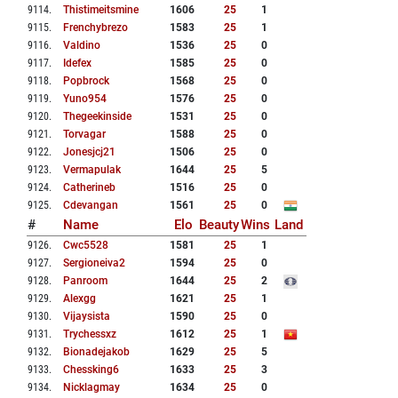
9114
.
Thistimeitsmine
1606
25
1
9115
.
Frenchybrezo
1583
25
1
9116
.
Valdino
1536
25
0
9117
.
Idefex
1585
25
0
9118
.
Popbrock
1568
25
0
9119
.
Yuno954
1576
25
0
9120
.
Thegeekinside
1531
25
0
9121
.
Torvagar
1588
25
0
9122
.
Jonesjcj21
1506
25
0
9123
.
Vermapulak
1644
25
5
9124
.
Catherineb
1516
25
0
9125
.
Cdevangan
1561
25
0
#
Name
Elo
Beauty
Wins
Land
9126
.
Cwc5528
1581
25
1
9127
.
Sergioneiva2
1594
25
0
9128
.
Panroom
1644
25
2
9129
.
Alexgg
1621
25
1
9130
.
Vijaysista
1590
25
0
9131
.
Trychessxz
1612
25
1
9132
.
Bionadejakob
1629
25
5
9133
.
Chessking6
1633
25
3
9134
.
Nicklagmay
1634
25
0