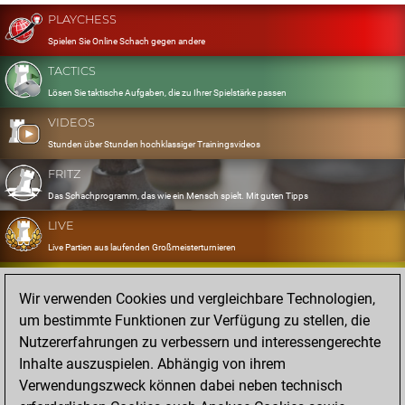
PLAYCHESS
Spielen Sie Online Schach gegen andere
TACTICS
Lösen Sie taktische Aufgaben, die zu Ihrer Spielstärke passen
VIDEOS
Stunden über Stunden hochklassiger Trainingsvideos
FRITZ
Das Schachprogramm, das wie ein Mensch spielt. Mit guten Tipps
LIVE
Live Partien aus laufenden Großmeisterturnieren
OPENINGS
Wir verwenden Cookies und vergleichbare Technologien,
Erfassen und Üben Sie Ihr Eröffnungsrepertoire
um bestimmte Funktionen zur Verfügung zu stellen, die
DATABASE
Nutzererfahrungen zu verbessern und interessengerechte
Acht Millionen starke Partien
Inhalte auszuspielen. Abhängig von ihrem
MYGAMES
Verwendungszweck können dabei neben technisch
Speichern und analysieren Sie eigene Partien in der Cloud