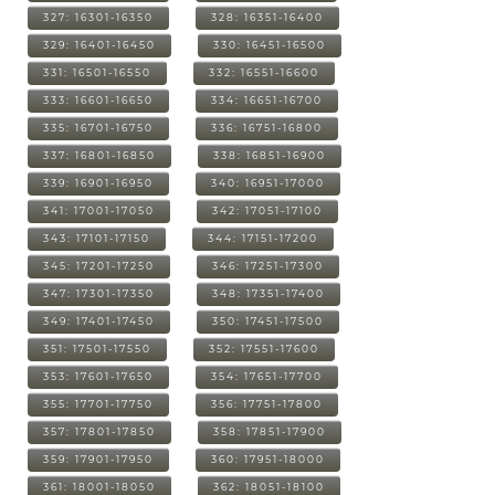
327: 16301-16350
328: 16351-16400
329: 16401-16450
330: 16451-16500
331: 16501-16550
332: 16551-16600
333: 16601-16650
334: 16651-16700
335: 16701-16750
336: 16751-16800
337: 16801-16850
338: 16851-16900
339: 16901-16950
340: 16951-17000
341: 17001-17050
342: 17051-17100
343: 17101-17150
344: 17151-17200
345: 17201-17250
346: 17251-17300
347: 17301-17350
348: 17351-17400
349: 17401-17450
350: 17451-17500
351: 17501-17550
352: 17551-17600
353: 17601-17650
354: 17651-17700
355: 17701-17750
356: 17751-17800
357: 17801-17850
358: 17851-17900
359: 17901-17950
360: 17951-18000
361: 18001-18050
362: 18051-18100