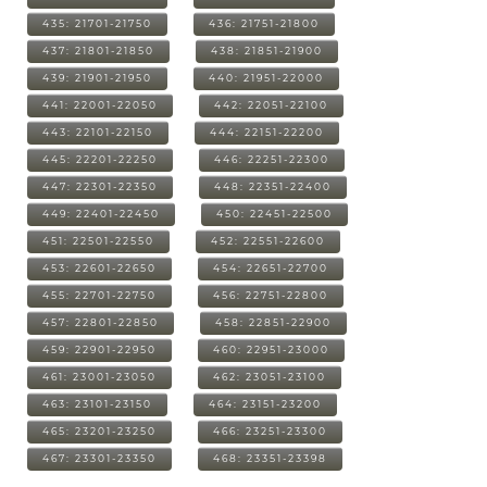
435: 21701-21750
436: 21751-21800
437: 21801-21850
438: 21851-21900
439: 21901-21950
440: 21951-22000
441: 22001-22050
442: 22051-22100
443: 22101-22150
444: 22151-22200
445: 22201-22250
446: 22251-22300
447: 22301-22350
448: 22351-22400
449: 22401-22450
450: 22451-22500
451: 22501-22550
452: 22551-22600
453: 22601-22650
454: 22651-22700
455: 22701-22750
456: 22751-22800
457: 22801-22850
458: 22851-22900
459: 22901-22950
460: 22951-23000
461: 23001-23050
462: 23051-23100
463: 23101-23150
464: 23151-23200
465: 23201-23250
466: 23251-23300
467: 23301-23350
468: 23351-23398