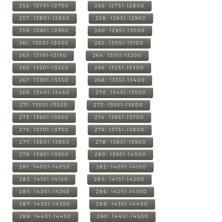
255: 12701-12750
256: 12751-12800
257: 12801-12850
258: 12851-12900
259: 12901-12950
260: 12951-13000
261: 13001-13050
262: 13051-13100
263: 13101-13150
264: 13151-13200
265: 13201-13250
266: 13251-13300
267: 13301-13350
268: 13351-13400
269: 13401-13450
270: 13451-13500
271: 13501-13550
272: 13551-13600
273: 13601-13650
274: 13651-13700
275: 13701-13750
276: 13751-13800
277: 13801-13850
278: 13851-13900
279: 13901-13950
280: 13951-14000
281: 14001-14050
282: 14051-14100
283: 14101-14150
284: 14151-14200
285: 14201-14250
286: 14251-14300
287: 14301-14350
288: 14351-14400
289: 14401-14450
290: 14451-14500