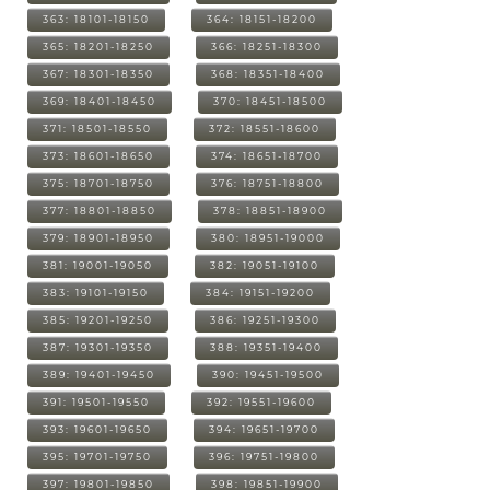
363: 18101-18150
364: 18151-18200
365: 18201-18250
366: 18251-18300
367: 18301-18350
368: 18351-18400
369: 18401-18450
370: 18451-18500
371: 18501-18550
372: 18551-18600
373: 18601-18650
374: 18651-18700
375: 18701-18750
376: 18751-18800
377: 18801-18850
378: 18851-18900
379: 18901-18950
380: 18951-19000
381: 19001-19050
382: 19051-19100
383: 19101-19150
384: 19151-19200
385: 19201-19250
386: 19251-19300
387: 19301-19350
388: 19351-19400
389: 19401-19450
390: 19451-19500
391: 19501-19550
392: 19551-19600
393: 19601-19650
394: 19651-19700
395: 19701-19750
396: 19751-19800
397: 19801-19850
398: 19851-19900