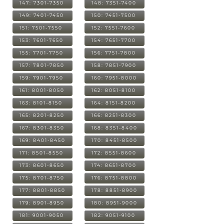
147: 7301-7350
148: 7351-7400
149: 7401-7450
150: 7451-7500
151: 7501-7550
152: 7551-7600
153: 7601-7650
154: 7651-7700
155: 7701-7750
156: 7751-7800
157: 7801-7850
158: 7851-7900
159: 7901-7950
160: 7951-8000
161: 8001-8050
162: 8051-8100
163: 8101-8150
164: 8151-8200
165: 8201-8250
166: 8251-8300
167: 8301-8350
168: 8351-8400
169: 8401-8450
170: 8451-8500
171: 8501-8550
172: 8551-8600
173: 8601-8650
174: 8651-8700
175: 8701-8750
176: 8751-8800
177: 8801-8850
178: 8851-8900
179: 8901-8950
180: 8951-9000
181: 9001-9050
182: 9051-9100