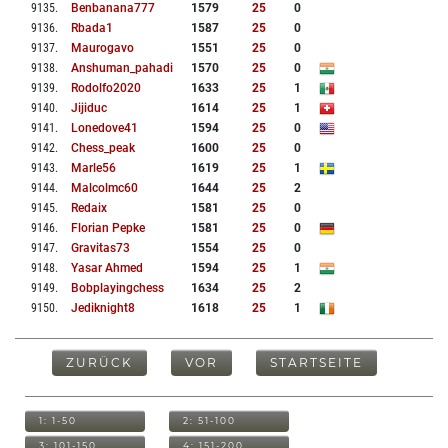
9135
.
Benbanana777
1579
25
0
9136
.
Rbada1
1587
25
0
9137
.
Maurogavo
1551
25
0
9138
.
Anshuman_pahadi
1570
25
0
9139
.
Rodolfo2020
1633
25
1
9140
.
Jijiduc
1614
25
1
9141
.
Lonedove41
1594
25
0
9142
.
Chess_peak
1600
25
0
9143
.
Marle56
1619
25
1
9144
.
Malcolmc60
1644
25
2
9145
.
Redaix
1581
25
0
9146
.
Florian Pepke
1581
25
0
9147
.
Gravitas73
1554
25
0
9148
.
Yasar Ahmed
1594
25
1
9149
.
Bobplayingchess
1634
25
2
9150
.
Jediknight8
1618
25
1
ZURÜCK
VOR
STARTSEITE
1: 1-50
2: 51-100
3: 101-150
4: 151-200