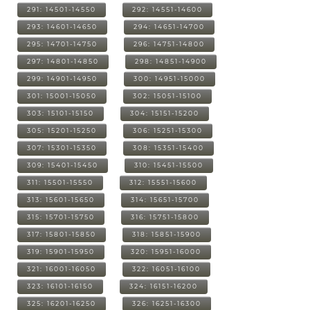
291: 14501-14550
292: 14551-14600
293: 14601-14650
294: 14651-14700
295: 14701-14750
296: 14751-14800
297: 14801-14850
298: 14851-14900
299: 14901-14950
300: 14951-15000
301: 15001-15050
302: 15051-15100
303: 15101-15150
304: 15151-15200
305: 15201-15250
306: 15251-15300
307: 15301-15350
308: 15351-15400
309: 15401-15450
310: 15451-15500
311: 15501-15550
312: 15551-15600
313: 15601-15650
314: 15651-15700
315: 15701-15750
316: 15751-15800
317: 15801-15850
318: 15851-15900
319: 15901-15950
320: 15951-16000
321: 16001-16050
322: 16051-16100
323: 16101-16150
324: 16151-16200
325: 16201-16250
326: 16251-16300