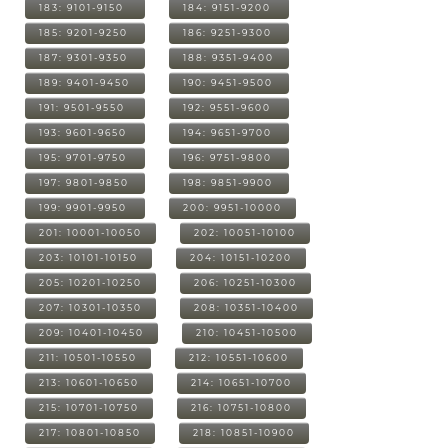
183: 9101-9150
184: 9151-9200
185: 9201-9250
186: 9251-9300
187: 9301-9350
188: 9351-9400
189: 9401-9450
190: 9451-9500
191: 9501-9550
192: 9551-9600
193: 9601-9650
194: 9651-9700
195: 9701-9750
196: 9751-9800
197: 9801-9850
198: 9851-9900
199: 9901-9950
200: 9951-10000
201: 10001-10050
202: 10051-10100
203: 10101-10150
204: 10151-10200
205: 10201-10250
206: 10251-10300
207: 10301-10350
208: 10351-10400
209: 10401-10450
210: 10451-10500
211: 10501-10550
212: 10551-10600
213: 10601-10650
214: 10651-10700
215: 10701-10750
216: 10751-10800
217: 10801-10850
218: 10851-10900