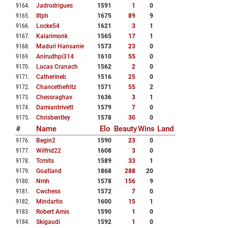
9164
.
Jadrodrigues
1591
1
0
9165
.
Iltph
1675
89
9
9166
.
Locke54
1621
3
1
9167
.
Kalarimonk
1565
17
1
9168
.
Maduri Hansanie
1573
23
0
9169
.
Anirudhpi314
1610
55
0
9170
.
Lucas Cranach
1562
2
0
9171
.
Catherineb
1516
25
0
9172
.
Chancethefritz
1571
55
2
9173
.
Chessraghav
1636
3
1
9174
.
Damiantrivett
1579
7
0
9175
.
Chrisbentley
1578
30
0
#
Name
Elo
Beauty
Wins
Land
9176
.
Begin2
1590
23
0
9177
.
Wilfrid22
1608
3
0
9178
.
Tcmits
1589
33
1
9179
.
Goatland
1868
288
20
9180
.
Nmh
1578
156
9
9181
.
Cwchess
1572
7
0
9182
.
Mindartis
1600
15
1
9183
.
Robert Amis
1590
1
0
9184
.
Skigaudi
1592
1
0