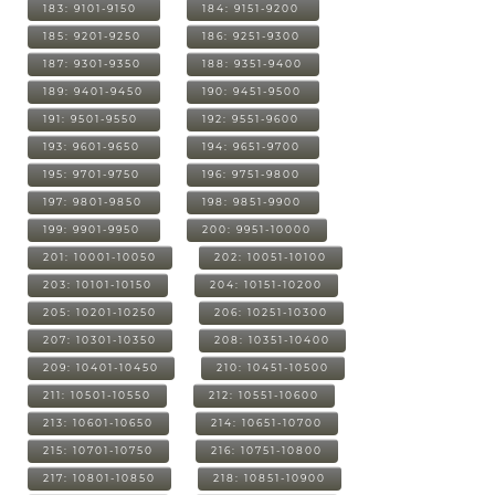
183: 9101-9150
184: 9151-9200
185: 9201-9250
186: 9251-9300
187: 9301-9350
188: 9351-9400
189: 9401-9450
190: 9451-9500
191: 9501-9550
192: 9551-9600
193: 9601-9650
194: 9651-9700
195: 9701-9750
196: 9751-9800
197: 9801-9850
198: 9851-9900
199: 9901-9950
200: 9951-10000
201: 10001-10050
202: 10051-10100
203: 10101-10150
204: 10151-10200
205: 10201-10250
206: 10251-10300
207: 10301-10350
208: 10351-10400
209: 10401-10450
210: 10451-10500
211: 10501-10550
212: 10551-10600
213: 10601-10650
214: 10651-10700
215: 10701-10750
216: 10751-10800
217: 10801-10850
218: 10851-10900