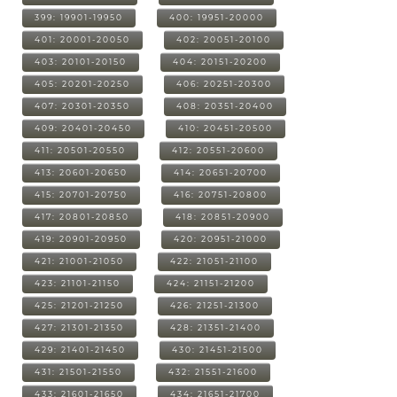
399: 19901-19950
400: 19951-20000
401: 20001-20050
402: 20051-20100
403: 20101-20150
404: 20151-20200
405: 20201-20250
406: 20251-20300
407: 20301-20350
408: 20351-20400
409: 20401-20450
410: 20451-20500
411: 20501-20550
412: 20551-20600
413: 20601-20650
414: 20651-20700
415: 20701-20750
416: 20751-20800
417: 20801-20850
418: 20851-20900
419: 20901-20950
420: 20951-21000
421: 21001-21050
422: 21051-21100
423: 21101-21150
424: 21151-21200
425: 21201-21250
426: 21251-21300
427: 21301-21350
428: 21351-21400
429: 21401-21450
430: 21451-21500
431: 21501-21550
432: 21551-21600
433: 21601-21650
434: 21651-21700