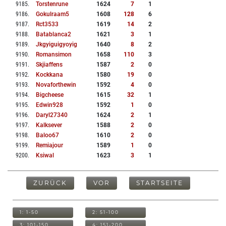
9185
.
Torstenrune
1624
7
1
9186
.
Gokulraam5
1608
128
6
9187
.
Rct3533
1619
14
2
9188
.
Batablanca2
1621
3
1
9189
.
Jkgyiguigyoyig
1640
8
2
9190
.
Romansimon
1658
110
3
9191
.
Skjiaffens
1587
2
0
9192
.
Kockkana
1580
19
0
9193
.
Novaforthewin
1592
4
0
9194
.
Bigcheese
1615
32
1
9195
.
Edwin928
1592
1
0
9196
.
Daryl27340
1624
2
1
9197
.
Kalksever
1588
2
0
9198
.
Baloo67
1610
2
0
9199
.
Remiajour
1589
1
0
9200
.
Ksiwal
1623
3
1
ZURÜCK
VOR
STARTSEITE
1: 1-50
2: 51-100
3: 101-150
4: 151-200