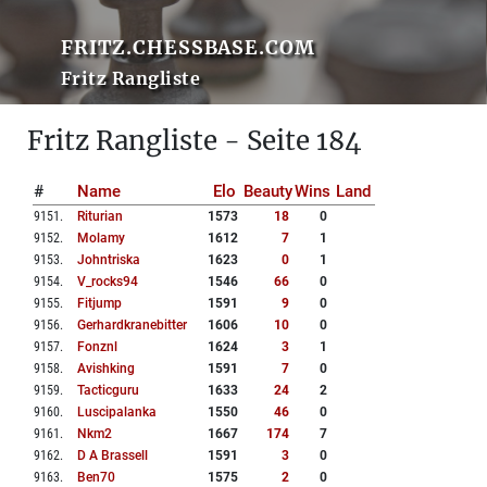
FRITZ.CHESSBASE.COM
Fritz Rangliste
Fritz Rangliste - Seite 184
#
Name
Elo
Beauty
Wins
Land
9151
.
Riturian
1573
18
0
9152
.
Molamy
1612
7
1
9153
.
Johntriska
1623
0
1
9154
.
V_rocks94
1546
66
0
9155
.
Fitjump
1591
9
0
9156
.
Gerhardkranebitter
1606
10
0
9157
.
Fonznl
1624
3
1
9158
.
Avishking
1591
7
0
9159
.
Tacticguru
1633
24
2
9160
.
Luscipalanka
1550
46
0
9161
.
Nkm2
1667
174
7
9162
.
D A Brassell
1591
3
0
9163
.
Ben70
1575
2
0