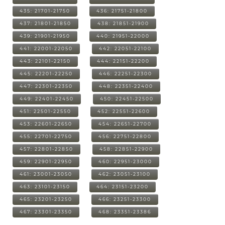
435: 21701-21750
436: 21751-21800
437: 21801-21850
438: 21851-21900
439: 21901-21950
440: 21951-22000
441: 22001-22050
442: 22051-22100
443: 22101-22150
444: 22151-22200
445: 22201-22250
446: 22251-22300
447: 22301-22350
448: 22351-22400
449: 22401-22450
450: 22451-22500
451: 22501-22550
452: 22551-22600
453: 22601-22650
454: 22651-22700
455: 22701-22750
456: 22751-22800
457: 22801-22850
458: 22851-22900
459: 22901-22950
460: 22951-23000
461: 23001-23050
462: 23051-23100
463: 23101-23150
464: 23151-23200
465: 23201-23250
466: 23251-23300
467: 23301-23350
468: 23351-23386