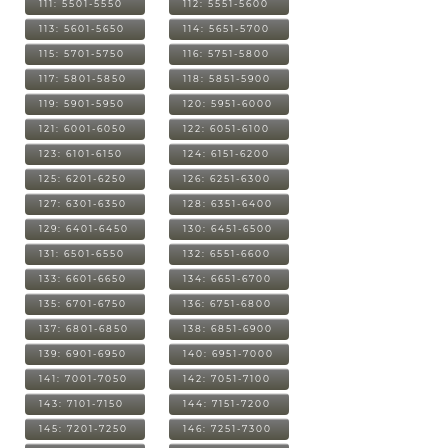
111: 5501-5550
112: 5551-5600
113: 5601-5650
114: 5651-5700
115: 5701-5750
116: 5751-5800
117: 5801-5850
118: 5851-5900
119: 5901-5950
120: 5951-6000
121: 6001-6050
122: 6051-6100
123: 6101-6150
124: 6151-6200
125: 6201-6250
126: 6251-6300
127: 6301-6350
128: 6351-6400
129: 6401-6450
130: 6451-6500
131: 6501-6550
132: 6551-6600
133: 6601-6650
134: 6651-6700
135: 6701-6750
136: 6751-6800
137: 6801-6850
138: 6851-6900
139: 6901-6950
140: 6951-7000
141: 7001-7050
142: 7051-7100
143: 7101-7150
144: 7151-7200
145: 7201-7250
146: 7251-7300