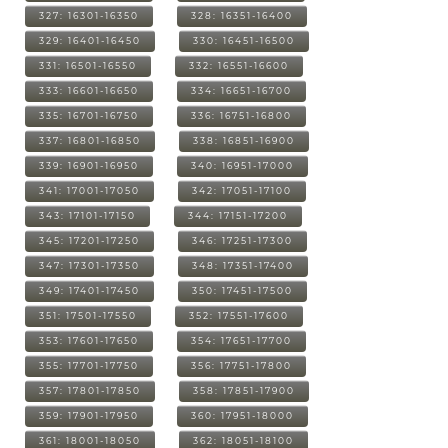
327: 16301-16350
328: 16351-16400
329: 16401-16450
330: 16451-16500
331: 16501-16550
332: 16551-16600
333: 16601-16650
334: 16651-16700
335: 16701-16750
336: 16751-16800
337: 16801-16850
338: 16851-16900
339: 16901-16950
340: 16951-17000
341: 17001-17050
342: 17051-17100
343: 17101-17150
344: 17151-17200
345: 17201-17250
346: 17251-17300
347: 17301-17350
348: 17351-17400
349: 17401-17450
350: 17451-17500
351: 17501-17550
352: 17551-17600
353: 17601-17650
354: 17651-17700
355: 17701-17750
356: 17751-17800
357: 17801-17850
358: 17851-17900
359: 17901-17950
360: 17951-18000
361: 18001-18050
362: 18051-18100