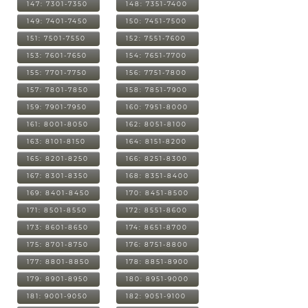
147: 7301-7350
148: 7351-7400
149: 7401-7450
150: 7451-7500
151: 7501-7550
152: 7551-7600
153: 7601-7650
154: 7651-7700
155: 7701-7750
156: 7751-7800
157: 7801-7850
158: 7851-7900
159: 7901-7950
160: 7951-8000
161: 8001-8050
162: 8051-8100
163: 8101-8150
164: 8151-8200
165: 8201-8250
166: 8251-8300
167: 8301-8350
168: 8351-8400
169: 8401-8450
170: 8451-8500
171: 8501-8550
172: 8551-8600
173: 8601-8650
174: 8651-8700
175: 8701-8750
176: 8751-8800
177: 8801-8850
178: 8851-8900
179: 8901-8950
180: 8951-9000
181: 9001-9050
182: 9051-9100