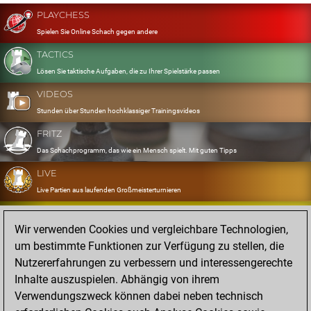
PLAYCHESS
Spielen Sie Online Schach gegen andere
TACTICS
Lösen Sie taktische Aufgaben, die zu Ihrer Spielstärke passen
VIDEOS
Stunden über Stunden hochklassiger Trainingsvideos
FRITZ
Das Schachprogramm, das wie ein Mensch spielt. Mit guten Tipps
LIVE
Live Partien aus laufenden Großmeisterturnieren
OPENINGS
Wir verwenden Cookies und vergleichbare Technologien,
Erfassen und Üben Sie Ihr Eröffnungsrepertoire
um bestimmte Funktionen zur Verfügung zu stellen, die
DATABASE
Nutzererfahrungen zu verbessern und interessengerechte
Acht Millionen starke Partien
Inhalte auszuspielen. Abhängig von ihrem
MYGAMES
Verwendungszweck können dabei neben technisch
Speichern und analysieren Sie eigene Partien in der Cloud