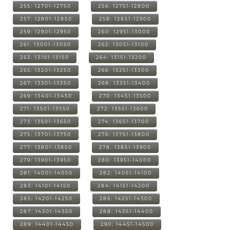
255: 12701-12750
256: 12751-12800
257: 12801-12850
258: 12851-12900
259: 12901-12950
260: 12951-13000
261: 13001-13050
262: 13051-13100
263: 13101-13150
264: 13151-13200
265: 13201-13250
266: 13251-13300
267: 13301-13350
268: 13351-13400
269: 13401-13450
270: 13451-13500
271: 13501-13550
272: 13551-13600
273: 13601-13650
274: 13651-13700
275: 13701-13750
276: 13751-13800
277: 13801-13850
278: 13851-13900
279: 13901-13950
280: 13951-14000
281: 14001-14050
282: 14051-14100
283: 14101-14150
284: 14151-14200
285: 14201-14250
286: 14251-14300
287: 14301-14350
288: 14351-14400
289: 14401-14450
290: 14451-14500