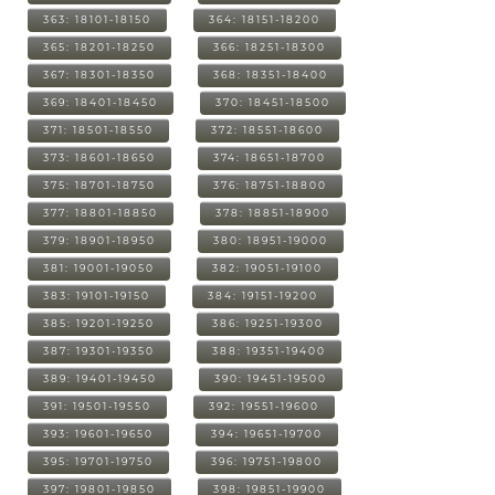
363: 18101-18150
364: 18151-18200
365: 18201-18250
366: 18251-18300
367: 18301-18350
368: 18351-18400
369: 18401-18450
370: 18451-18500
371: 18501-18550
372: 18551-18600
373: 18601-18650
374: 18651-18700
375: 18701-18750
376: 18751-18800
377: 18801-18850
378: 18851-18900
379: 18901-18950
380: 18951-19000
381: 19001-19050
382: 19051-19100
383: 19101-19150
384: 19151-19200
385: 19201-19250
386: 19251-19300
387: 19301-19350
388: 19351-19400
389: 19401-19450
390: 19451-19500
391: 19501-19550
392: 19551-19600
393: 19601-19650
394: 19651-19700
395: 19701-19750
396: 19751-19800
397: 19801-19850
398: 19851-19900