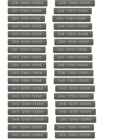
219: 10901-10950
220: 10951-11000
221: 11001-11050
222: 11051-11100
223: 11101-11150
224: 11151-11200
225: 11201-11250
226: 11251-11300
227: 11301-11350
228: 11351-11400
229: 11401-11450
230: 11451-11500
231: 11501-11550
232: 11551-11600
233: 11601-11650
234: 11651-11700
235: 11701-11750
236: 11751-11800
237: 11801-11850
238: 11851-11900
239: 11901-11950
240: 11951-12000
241: 12001-12050
242: 12051-12100
243: 12101-12150
244: 12151-12200
245: 12201-12250
246: 12251-12300
247: 12301-12350
248: 12351-12400
249: 12401-12450
250: 12451-12500
251: 12501-12550
252: 12551-12600
253: 12601-12650
254: 12651-12700