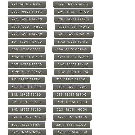
291: 14501-14550
292: 14551-14600
293: 14601-14650
294: 14651-14700
295: 14701-14750
296: 14751-14800
297: 14801-14850
298: 14851-14900
299: 14901-14950
300: 14951-15000
301: 15001-15050
302: 15051-15100
303: 15101-15150
304: 15151-15200
305: 15201-15250
306: 15251-15300
307: 15301-15350
308: 15351-15400
309: 15401-15450
310: 15451-15500
311: 15501-15550
312: 15551-15600
313: 15601-15650
314: 15651-15700
315: 15701-15750
316: 15751-15800
317: 15801-15850
318: 15851-15900
319: 15901-15950
320: 15951-16000
321: 16001-16050
322: 16051-16100
323: 16101-16150
324: 16151-16200
325: 16201-16250
326: 16251-16300