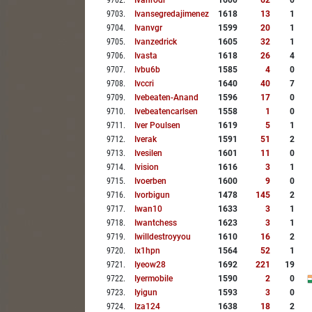
9702
.
Ivanrodr
1600
62
0
9703
.
Ivansegredajimenez
1618
13
1
9704
.
Ivanvgr
1599
20
1
9705
.
Ivanzedrick
1605
32
1
9706
.
Ivasta
1618
26
4
9707
.
Ivbu6b
1585
4
0
9708
.
Ivccri
1640
40
7
9709
.
Ivebeaten-Anand
1596
17
0
9710
.
Ivebeatencarlsen
1558
1
0
9711
.
Iver Poulsen
1619
5
1
9712
.
Iverak
1591
51
2
9713
.
Ivesilen
1601
11
0
9714
.
Ivision
1616
3
1
9715
.
Ivoerben
1600
9
0
9716
.
Ivorbigun
1478
145
2
9717
.
Iwan10
1633
3
1
9718
.
Iwantchess
1623
3
1
9719
.
Iwilldestroyyou
1610
16
2
9720
.
Ix1hpn
1564
52
1
9721
.
Iyeow28
1692
221
19
9722
.
Iyermobile
1590
2
0
9723
.
Iyigun
1593
3
0
9724
.
Iza124
1638
18
2