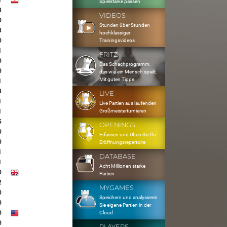
1
Spielstärke passen
3
VIDEOS
0
Stunden über Stunden
8
hochklassiger
0
Trainingsvideos
1
FRITZ
0
Das Schachprogramm,
0
das wie ein Mensch spielt.
Mit guten Tipps
1
4
LIVE
1
Live Partien aus laufenden
Großmeisterturnieren
1
5
OPENINGS
0
Erfassen und Üben Sie Ihr
0
Eröffnungsrepertoire
1
DATABASE
1
Acht Millionen starke
0
Partien
2
MYGAMES
0
Speichern und analysieren
0
Sie eigene Partien in der
0
Cloud
0
PLAYERS