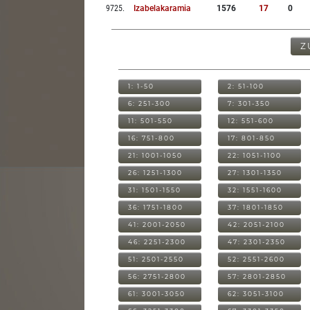
9725
.
Izabelakaramia
1576
17
0
Z
1: 1-50
2: 51-100
6: 251-300
7: 301-350
11: 501-550
12: 551-600
16: 751-800
17: 801-850
21: 1001-1050
22: 1051-1100
26: 1251-1300
27: 1301-1350
31: 1501-1550
32: 1551-1600
36: 1751-1800
37: 1801-1850
41: 2001-2050
42: 2051-2100
46: 2251-2300
47: 2301-2350
51: 2501-2550
52: 2551-2600
56: 2751-2800
57: 2801-2850
61: 3001-3050
62: 3051-3100