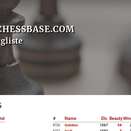
CHESSBASE.COM
gliste
5
nd
#
Name
Elo
Beauty
Win
9726
.
Izabelas
1567
54