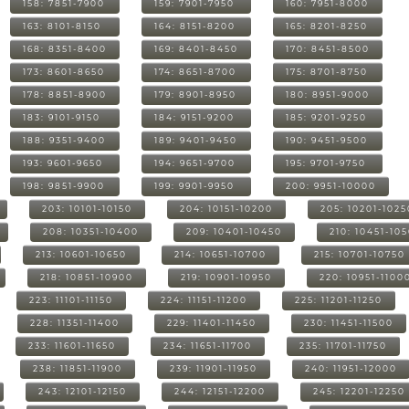
158: 7851-7900
159: 7901-7950
160: 7951-8000
163: 8101-8150
164: 8151-8200
165: 8201-8250
168: 8351-8400
169: 8401-8450
170: 8451-8500
173: 8601-8650
174: 8651-8700
175: 8701-8750
178: 8851-8900
179: 8901-8950
180: 8951-9000
183: 9101-9150
184: 9151-9200
185: 9201-9250
188: 9351-9400
189: 9401-9450
190: 9451-9500
193: 9601-9650
194: 9651-9700
195: 9701-9750
198: 9851-9900
199: 9901-9950
200: 9951-10000
203: 10101-10150
204: 10151-10200
205: 10201-1025
208: 10351-10400
209: 10401-10450
210: 10451-10
213: 10601-10650
214: 10651-10700
215: 10701-10750
218: 10851-10900
219: 10901-10950
220: 10951-1100
223: 11101-11150
224: 11151-11200
225: 11201-11250
228: 11351-11400
229: 11401-11450
230: 11451-11500
233: 11601-11650
234: 11651-11700
235: 11701-11750
238: 11851-11900
239: 11901-11950
240: 11951-12000
243: 12101-12150
244: 12151-12200
245: 12201-12250