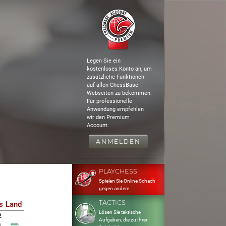
Legen Sie ein
kostenloses Konto an, um
zusätzliche Funktionen
auf allen ChessBase
Webseiten zu bekommen.
Für professionelle
Anwendung empfehlen
wir den Premium
Account.
ANMELDEN
PLAYCHESS
Spielen Sie Online Schach
gegen andere
TACTICS
s
Land
Lösen Sie taktische
2
Aufgaben, die zu Ihrer