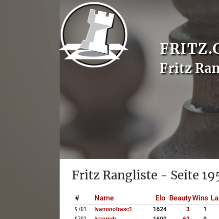
FRITZ.
Fritz Ran
Fritz Rangliste - Seite 19
#
Name
Elo
Beauty
Wins
La
9701
.
Ivanonofrasc1
1624
3
1