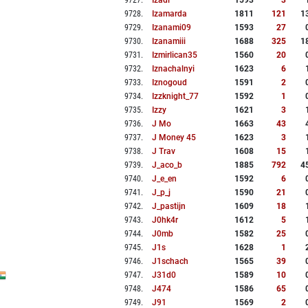
9727
.
Izadi
1593
3
9728
.
Izamarda
1811
121
1
9729
.
Izanami09
1593
27
9730
.
Izanamiii
1688
325
1
9731
.
Izmirlican35
1560
20
9732
.
Iznachalnyi
1623
6
9733
.
Iznogoud
1591
2
9734
.
Izzknight_77
1592
1
9735
.
Izzy
1621
3
9736
.
J Mo
1663
43
9737
.
J Money 45
1623
3
9738
.
J Trav
1608
15
9739
.
J_aco_b
1885
792
4
9740
.
J_e_en
1592
6
9741
.
J_p_j
1590
21
9742
.
J_pastijn
1609
18
9743
.
J0hk4r
1612
5
9744
.
J0mb
1582
25
9745
.
J1s
1628
1
9746
.
J1schach
1565
39
9747
.
J31d0
1589
10
9748
.
J474
1586
65
9749
.
J91
1569
2