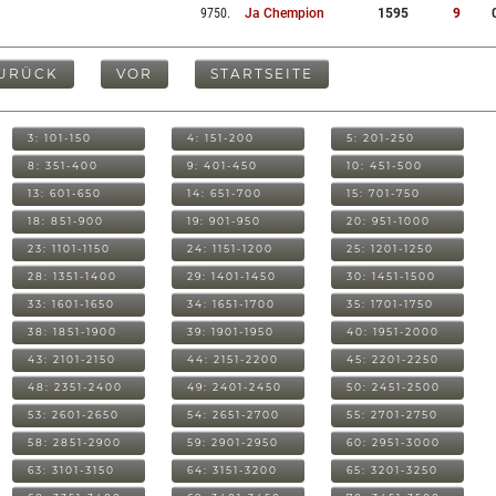
9750
.
Ja Chempion
1595
9
URÜCK
VOR
STARTSEITE
3: 101-150
4: 151-200
5: 201-250
8: 351-400
9: 401-450
10: 451-500
13: 601-650
14: 651-700
15: 701-750
18: 851-900
19: 901-950
20: 951-1000
23: 1101-1150
24: 1151-1200
25: 1201-1250
28: 1351-1400
29: 1401-1450
30: 1451-1500
33: 1601-1650
34: 1651-1700
35: 1701-1750
38: 1851-1900
39: 1901-1950
40: 1951-2000
43: 2101-2150
44: 2151-2200
45: 2201-2250
48: 2351-2400
49: 2401-2450
50: 2451-2500
53: 2601-2650
54: 2651-2700
55: 2701-2750
58: 2851-2900
59: 2901-2950
60: 2951-3000
63: 3101-3150
64: 3151-3200
65: 3201-3250