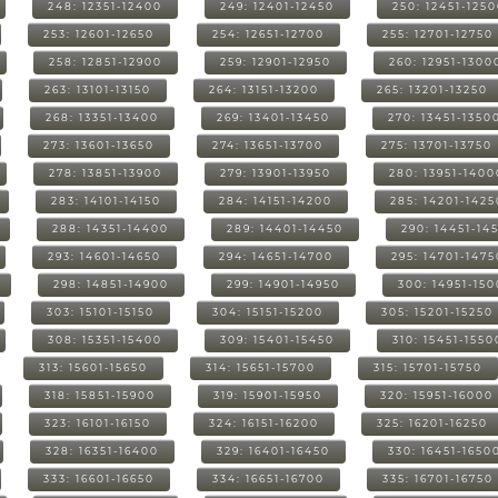
248: 12351-12400
249: 12401-12450
250: 12451-125
253: 12601-12650
254: 12651-12700
255: 12701-12750
258: 12851-12900
259: 12901-12950
260: 12951-1300
263: 13101-13150
264: 13151-13200
265: 13201-13250
268: 13351-13400
269: 13401-13450
270: 13451-1350
273: 13601-13650
274: 13651-13700
275: 13701-13750
278: 13851-13900
279: 13901-13950
280: 13951-1400
283: 14101-14150
284: 14151-14200
285: 14201-1425
288: 14351-14400
289: 14401-14450
290: 14451-14
293: 14601-14650
294: 14651-14700
295: 14701-1475
298: 14851-14900
299: 14901-14950
300: 14951-15
303: 15101-15150
304: 15151-15200
305: 15201-15250
308: 15351-15400
309: 15401-15450
310: 15451-1550
313: 15601-15650
314: 15651-15700
315: 15701-15750
318: 15851-15900
319: 15901-15950
320: 15951-16000
323: 16101-16150
324: 16151-16200
325: 16201-16250
328: 16351-16400
329: 16401-16450
330: 16451-1650
333: 16601-16650
334: 16651-16700
335: 16701-16750