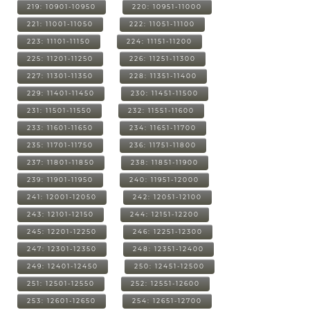
219: 10901-10950
220: 10951-11000
221: 11001-11050
222: 11051-11100
223: 11101-11150
224: 11151-11200
225: 11201-11250
226: 11251-11300
227: 11301-11350
228: 11351-11400
229: 11401-11450
230: 11451-11500
231: 11501-11550
232: 11551-11600
233: 11601-11650
234: 11651-11700
235: 11701-11750
236: 11751-11800
237: 11801-11850
238: 11851-11900
239: 11901-11950
240: 11951-12000
241: 12001-12050
242: 12051-12100
243: 12101-12150
244: 12151-12200
245: 12201-12250
246: 12251-12300
247: 12301-12350
248: 12351-12400
249: 12401-12450
250: 12451-12500
251: 12501-12550
252: 12551-12600
253: 12601-12650
254: 12651-12700