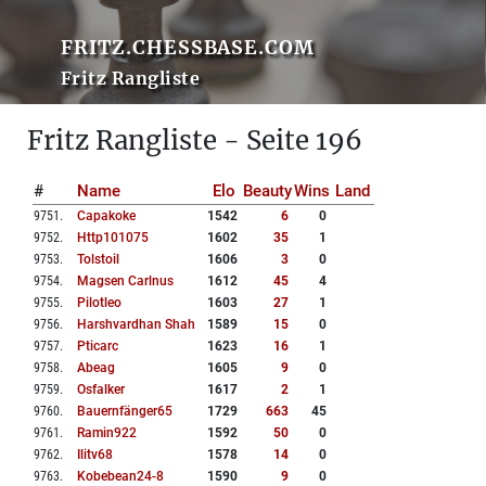
FRITZ.CHESSBASE.COM
Fritz Rangliste
Fritz Rangliste - Seite 196
#
Name
Elo
Beauty
Wins
Land
9751
.
Capakoke
1542
6
0
9752
.
Http101075
1602
35
1
9753
.
Tolstoil
1606
3
0
9754
.
Magsen Carlnus
1612
45
4
9755
.
Pilotleo
1603
27
1
9756
.
Harshvardhan Shah
1589
15
0
9757
.
Pticarc
1623
16
1
9758
.
Abeag
1605
9
0
9759
.
Osfalker
1617
2
1
9760
.
Bauernfänger65
1729
663
45
9761
.
Ramin922
1592
50
0
9762
.
Ilitv68
1578
14
0
9763
.
Kobebean24-8
1590
9
0