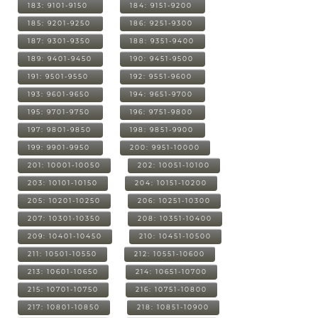
183: 9101-9150
184: 9151-9200
185: 9201-9250
186: 9251-9300
187: 9301-9350
188: 9351-9400
189: 9401-9450
190: 9451-9500
191: 9501-9550
192: 9551-9600
193: 9601-9650
194: 9651-9700
195: 9701-9750
196: 9751-9800
197: 9801-9850
198: 9851-9900
199: 9901-9950
200: 9951-10000
201: 10001-10050
202: 10051-10100
203: 10101-10150
204: 10151-10200
205: 10201-10250
206: 10251-10300
207: 10301-10350
208: 10351-10400
209: 10401-10450
210: 10451-10500
211: 10501-10550
212: 10551-10600
213: 10601-10650
214: 10651-10700
215: 10701-10750
216: 10751-10800
217: 10801-10850
218: 10851-10900