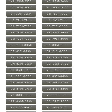
147: 7301-7350
148: 7351-7400
149: 7401-7450
150: 7451-7500
151: 7501-7550
152: 7551-7600
153: 7601-7650
154: 7651-7700
155: 7701-7750
156: 7751-7800
157: 7801-7850
158: 7851-7900
159: 7901-7950
160: 7951-8000
161: 8001-8050
162: 8051-8100
163: 8101-8150
164: 8151-8200
165: 8201-8250
166: 8251-8300
167: 8301-8350
168: 8351-8400
169: 8401-8450
170: 8451-8500
171: 8501-8550
172: 8551-8600
173: 8601-8650
174: 8651-8700
175: 8701-8750
176: 8751-8800
177: 8801-8850
178: 8851-8900
179: 8901-8950
180: 8951-9000
181: 9001-9050
182: 9051-9100