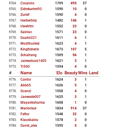
9764
.
Couyons
1709
493
37
9765
.
Eidmkarimi93
1590
10
0
9766
.
Zumif
1590
4
0
9767
.
Herbertmü
1482
146
1
9768
.
Uwetrtm
1552
23
0
9769
.
Sainiuc
1571
23
0
9770
.
Daahir221
1611
6
1
9771
.
Mosttrusted
1623
4
1
9772
.
Kingfisherin
1673
107
5
9773
.
Schatrang
1509
56
1
9774
.
Jameslouis1405
1621
3
1
9775
.
Tr500
1594
4
0
#
Name
Elo
Beauty
Wins
Land
9776
.
Cantor
1624
3
1
9777
.
Abb65
1626
5
1
9778
.
Gcanzi
1558
4
0
9779
.
Jamesde007
1625
3
1
9780
.
Mayanksharma
1608
1
0
9781
.
Mariomue
1834
914
37
9782
.
Feltor
1548
32
0
9783
.
Klausbalou
1578
2
0
9784
.
David_alex
1595
5
0