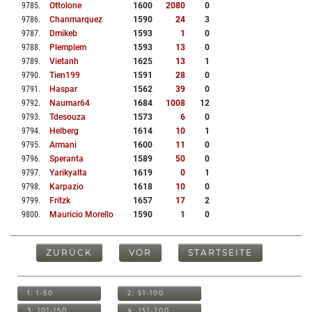
9785
.
Ottolone
1600
2080
0
9786
.
Chanmarquez
1590
24
3
9787
.
Dmikeb
1593
1
0
9788
.
Plemplem
1593
13
0
9789
.
Vietanh
1625
13
1
9790
.
Tien199
1591
28
0
9791
.
Haspar
1562
39
0
9792
.
Naumar64
1684
1008
12
9793
.
Tdesouza
1573
6
0
9794
.
Helberg
1614
10
1
9795
.
Armani
1600
11
0
9796
.
Speranta
1589
50
0
9797
.
Yarikyalta
1619
0
1
9798
.
Karpazio
1618
10
0
9799
.
Fritzk
1657
17
2
9800
.
Mauricio Morello
1590
1
0
ZURÜCK
VOR
STARTSEITE
1: 1-50
2: 51-100
3: 101-150
4: 151-200