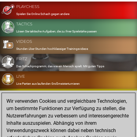
PLAYCHESS
Spielen Sie Online Schach gegen andere
TACTICS
Lösen Sie taktische Aufgaben, die zu Ihrer Spielstärke passen
VIDEOS
Stunden über Stunden hochklassiger Trainingsvideos
FRITZ
Das Schachprogramm, das wie ein Mensch spielt. Mit guten Tipps
LIVE
Live Partien aus laufenden Großmeisterturnieren
OPENINGS
Wir verwenden Cookies und vergleichbare Technologien,
Erfassen und Üben Sie Ihr Eröffnungsrepertoire
um bestimmte Funktionen zur Verfügung zu stellen, die
DATABASE
Nutzererfahrungen zu verbessern und interessengerechte
Acht Millionen starke Partien
Inhalte auszuspielen. Abhängig von ihrem
MYGAMES
Verwendungszweck können dabei neben technisch
Speichern und analysieren Sie eigene Partien in der Cloud