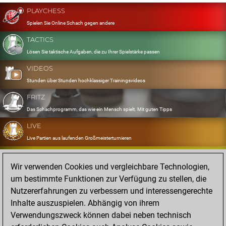
PLAYCHESS
Spielen Sie Online Schach gegen andere
TACTICS
Lösen Sie taktische Aufgaben, die zu Ihrer Spielstärke passen
VIDEOS
Stunden über Stunden hochklassiger Trainingsvideos
FRITZ
Das Schachprogramm, das wie ein Mensch spielt. Mit guten Tipps
LIVE
Live Partien aus laufenden Großmeisterturnieren
OPENINGS
Wir verwenden Cookies und vergleichbare Technologien,
Erfassen und Üben Sie Ihr Eröffnungsrepertoire
um bestimmte Funktionen zur Verfügung zu stellen, die
DATABASE
Nutzererfahrungen zu verbessern und interessengerechte
Acht Millionen starke Partien
Inhalte auszuspielen. Abhängig von ihrem
MYGAMES
Verwendungszweck können dabei neben technisch
Speichern und analysieren Sie eigene Partien in der Cloud