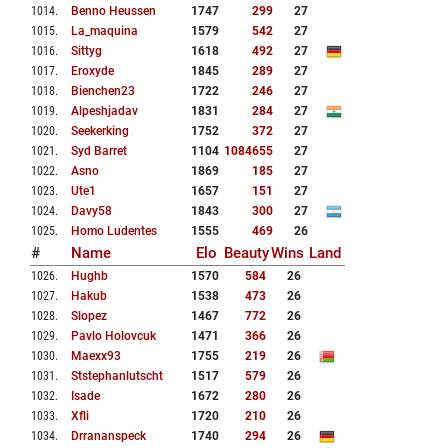
1014
.
Benno Heussen
1747
299
27
1015
.
La_maquina
1579
542
27
1016
.
Sittyg
1618
492
27
1017
.
Eroxyde
1845
289
27
1018
.
Bienchen23
1722
246
27
1019
.
Alpeshjadav
1831
284
27
1020
.
Seekerking
1752
372
27
1021
.
Syd Barret
1104
1084655
27
1022
.
Asno
1869
185
27
1023
.
Ute1
1657
151
27
1024
.
Davy58
1843
300
27
1025
.
Homo Ludentes
1555
469
26
#
Name
Elo
Beauty
Wins
Land
1026
.
Hughb
1570
584
26
1027
.
Hakub
1538
473
26
1028
.
Slopez
1467
772
26
1029
.
Pavlo Holovcuk
1471
366
26
1030
.
Maexx93
1755
219
26
1031
.
Ststephanlutscht
1517
579
26
1032
.
Isade
1672
280
26
1033
.
Xfli
1720
210
26
1034
.
Drrananspeck
1740
294
26