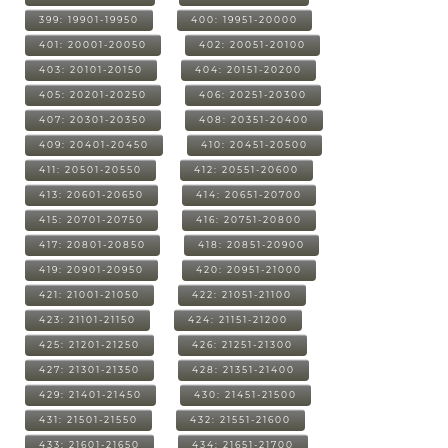
399: 19901-19950
400: 19951-20000
401: 20001-20050
402: 20051-20100
403: 20101-20150
404: 20151-20200
405: 20201-20250
406: 20251-20300
407: 20301-20350
408: 20351-20400
409: 20401-20450
410: 20451-20500
411: 20501-20550
412: 20551-20600
413: 20601-20650
414: 20651-20700
415: 20701-20750
416: 20751-20800
417: 20801-20850
418: 20851-20900
419: 20901-20950
420: 20951-21000
421: 21001-21050
422: 21051-21100
423: 21101-21150
424: 21151-21200
425: 21201-21250
426: 21251-21300
427: 21301-21350
428: 21351-21400
429: 21401-21450
430: 21451-21500
431: 21501-21550
432: 21551-21600
433: 21601-21650
434: 21651-21700