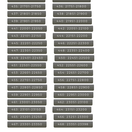
435: 21701-21750
436: 21751-21800
437: 21801-21850
438: 21851-21900
439: 21901-21950
440: 21951-22000
441: 22001-22050
442: 22051-22100
443: 22101-22150
444: 22151-22200
445: 22201-22250
446: 22251-22300
447: 22301-22350
448: 22351-22400
449: 22401-22450
450: 22451-22500
451: 22501-22550
452: 22551-22600
453: 22601-22650
454: 22651-22700
455: 22701-22750
456: 22751-22800
457: 22801-22850
458: 22851-22900
459: 22901-22950
460: 22951-23000
461: 23001-23050
462: 23051-23100
463: 23101-23150
464: 23151-23200
465: 23201-23250
466: 23251-23300
467: 23301-23350
468: 23351-23398