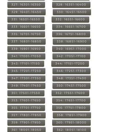
327: 16301-16350
328: 16351-16400
329: 16401-16450
330: 16451-16500
331: 16501-16550
332: 16551-16600
333: 16601-16650
334: 16651-16700
335: 16701-16750
336: 16751-16800
337: 16801-16850
338: 16851-16900
339: 16901-16950
340: 16951-17000
341: 17001-17050
342: 17051-17100
343: 17101-17150
344: 17151-17200
345: 17201-17250
346: 17251-17300
347: 17301-17350
348: 17351-17400
349: 17401-17450
350: 17451-17500
351: 17501-17550
352: 17551-17600
353: 17601-17650
354: 17651-17700
355: 17701-17750
356: 17751-17800
357: 17801-17850
358: 17851-17900
359: 17901-17950
360: 17951-18000
361: 18001-18050
362: 18051-18100