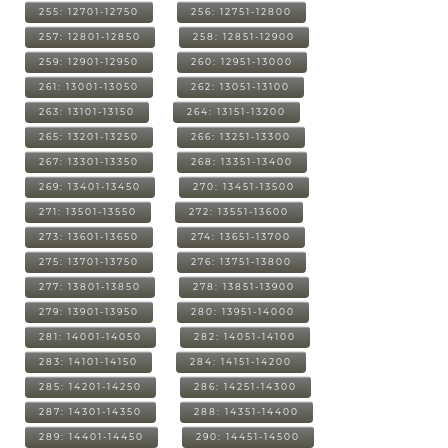
255: 12701-12750
256: 12751-12800
257: 12801-12850
258: 12851-12900
259: 12901-12950
260: 12951-13000
261: 13001-13050
262: 13051-13100
263: 13101-13150
264: 13151-13200
265: 13201-13250
266: 13251-13300
267: 13301-13350
268: 13351-13400
269: 13401-13450
270: 13451-13500
271: 13501-13550
272: 13551-13600
273: 13601-13650
274: 13651-13700
275: 13701-13750
276: 13751-13800
277: 13801-13850
278: 13851-13900
279: 13901-13950
280: 13951-14000
281: 14001-14050
282: 14051-14100
283: 14101-14150
284: 14151-14200
285: 14201-14250
286: 14251-14300
287: 14301-14350
288: 14351-14400
289: 14401-14450
290: 14451-14500