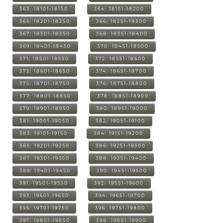
363: 18101-18150
364: 18151-18200
365: 18201-18250
366: 18251-18300
367: 18301-18350
368: 18351-18400
369: 18401-18450
370: 18451-18500
371: 18501-18550
372: 18551-18600
373: 18601-18650
374: 18651-18700
375: 18701-18750
376: 18751-18800
377: 18801-18850
378: 18851-18900
379: 18901-18950
380: 18951-19000
381: 19001-19050
382: 19051-19100
383: 19101-19150
384: 19151-19200
385: 19201-19250
386: 19251-19300
387: 19301-19350
388: 19351-19400
389: 19401-19450
390: 19451-19500
391: 19501-19550
392: 19551-19600
393: 19601-19650
394: 19651-19700
395: 19701-19750
396: 19751-19800
397: 19801-19850
398: 19851-19900