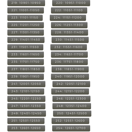
219: 10901-10950
220: 10951-11000
221: 11001-11050
222: 11051-11100
223: 11101-11150
224: 11151-11200
225: 11201-11250
226: 11251-11300
227: 11301-11350
228: 11351-11400
229: 11401-11450
230: 11451-11500
231: 11501-11550
232: 11551-11600
233: 11601-11650
234: 11651-11700
235: 11701-11750
236: 11751-11800
237: 11801-11850
238: 11851-11900
239: 11901-11950
240: 11951-12000
241: 12001-12050
242: 12051-12100
243: 12101-12150
244: 12151-12200
245: 12201-12250
246: 12251-12300
247: 12301-12350
248: 12351-12400
249: 12401-12450
250: 12451-12500
251: 12501-12550
252: 12551-12600
253: 12601-12650
254: 12651-12700