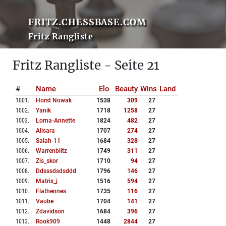
FRITZ.CHESSBASE.COM
Fritz Rangliste
Fritz Rangliste - Seite 21
#
Name
Elo
Beauty
Wins
Land
1001
.
Horst Nowak
1538
309
27
1002
.
Yanik
1718
1258
27
1003
.
Lorna-Annette
1824
482
27
1004
.
Alisara
1707
274
27
1005
.
Salah-11
1684
328
27
1006
.
Warrenblitz
1749
311
27
1007
.
Zis_skor
1710
94
27
1008
.
Ddsssdsdsddd
1796
146
27
1009
.
Matrix_j
1516
594
27
1010
.
Flathennes
1735
116
27
1011
.
Vaube
1704
141
27
1012
.
Zdavidson
1684
396
27
1013
.
Rook909
1448
2844
27