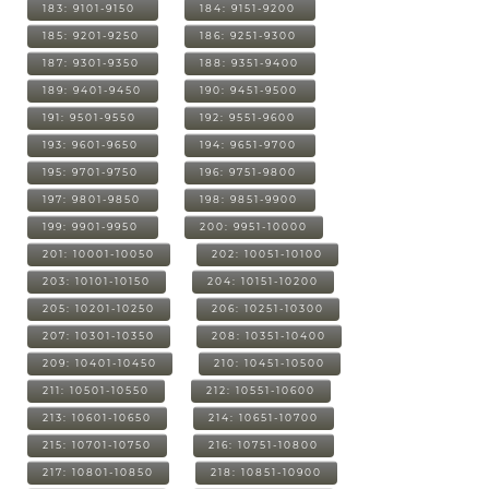
183: 9101-9150
184: 9151-9200
185: 9201-9250
186: 9251-9300
187: 9301-9350
188: 9351-9400
189: 9401-9450
190: 9451-9500
191: 9501-9550
192: 9551-9600
193: 9601-9650
194: 9651-9700
195: 9701-9750
196: 9751-9800
197: 9801-9850
198: 9851-9900
199: 9901-9950
200: 9951-10000
201: 10001-10050
202: 10051-10100
203: 10101-10150
204: 10151-10200
205: 10201-10250
206: 10251-10300
207: 10301-10350
208: 10351-10400
209: 10401-10450
210: 10451-10500
211: 10501-10550
212: 10551-10600
213: 10601-10650
214: 10651-10700
215: 10701-10750
216: 10751-10800
217: 10801-10850
218: 10851-10900