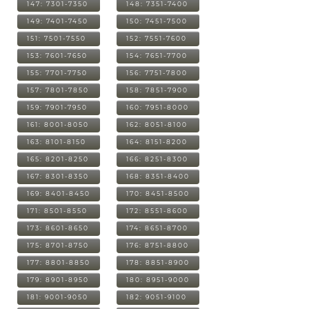
147: 7301-7350
148: 7351-7400
149: 7401-7450
150: 7451-7500
151: 7501-7550
152: 7551-7600
153: 7601-7650
154: 7651-7700
155: 7701-7750
156: 7751-7800
157: 7801-7850
158: 7851-7900
159: 7901-7950
160: 7951-8000
161: 8001-8050
162: 8051-8100
163: 8101-8150
164: 8151-8200
165: 8201-8250
166: 8251-8300
167: 8301-8350
168: 8351-8400
169: 8401-8450
170: 8451-8500
171: 8501-8550
172: 8551-8600
173: 8601-8650
174: 8651-8700
175: 8701-8750
176: 8751-8800
177: 8801-8850
178: 8851-8900
179: 8901-8950
180: 8951-9000
181: 9001-9050
182: 9051-9100