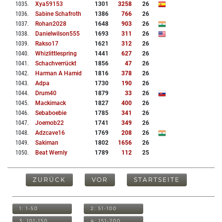
1035
.
Xya59153
1301
3258
26
1036
.
Sabine Schafroth
1386
766
26
1037
.
Rohan2028
1648
903
26
1038
.
Danielwilson555
1693
311
26
1039
.
Rakso17
1621
312
26
1040
.
Whizlittlespring
1441
627
26
1041
.
Schachverrückt
1856
47
26
1042
.
Harman A Hamid
1816
378
26
1043
.
Adpa
1730
190
26
1044
.
Drum40
1879
33
26
1045
.
Mackimack
1827
400
26
1046
.
Sebaboebie
1785
341
26
1047
.
Joemob22
1741
349
26
1048
.
Adzcave16
1769
208
26
1049
.
Sakiman
1802
1656
26
1050
.
Beat Wernly
1789
112
25
ZURÜCK
VOR
STARTSEITE
1: 1-50
2: 51-100
3: 101-150
4: 151-200