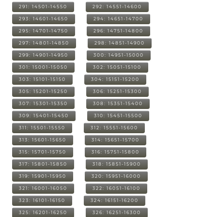
291: 14501-14550
292: 14551-14600
293: 14601-14650
294: 14651-14700
295: 14701-14750
296: 14751-14800
297: 14801-14850
298: 14851-14900
299: 14901-14950
300: 14951-15000
301: 15001-15050
302: 15051-15100
303: 15101-15150
304: 15151-15200
305: 15201-15250
306: 15251-15300
307: 15301-15350
308: 15351-15400
309: 15401-15450
310: 15451-15500
311: 15501-15550
312: 15551-15600
313: 15601-15650
314: 15651-15700
315: 15701-15750
316: 15751-15800
317: 15801-15850
318: 15851-15900
319: 15901-15950
320: 15951-16000
321: 16001-16050
322: 16051-16100
323: 16101-16150
324: 16151-16200
325: 16201-16250
326: 16251-16300