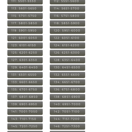
111: 5501-5550
112: 5551-5600
113: 5601-5650
114: 5651-5700
115: 5701-5750
116: 5751-5800
117: 5801-5850
118: 5851-5900
119: 5901-5950
120: 5951-6000
121: 6001-6050
122: 6051-6100
123: 6101-6150
124: 6151-6200
125: 6201-6250
126: 6251-6300
127: 6301-6350
128: 6351-6400
129: 6401-6450
130: 6451-6500
131: 6501-6550
132: 6551-6600
133: 6601-6650
134: 6651-6700
135: 6701-6750
136: 6751-6800
137: 6801-6850
138: 6851-6900
139: 6901-6950
140: 6951-7000
141: 7001-7050
142: 7051-7100
143: 7101-7150
144: 7151-7200
145: 7201-7250
146: 7251-7300