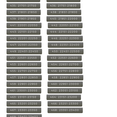
435: 21701-21750
436: 21751-21800
437: 21801-21850
438: 21851-21900
439: 21901-21950
440: 21951-22000
441: 22001-22050
442: 22051-22100
443: 22101-22150
444: 22151-22200
445: 22201-22250
446: 22251-22300
447: 22301-22350
448: 22351-22400
449: 22401-22450
450: 22451-22500
451: 22501-22550
452: 22551-22600
453: 22601-22650
454: 22651-22700
455: 22701-22750
456: 22751-22800
457: 22801-22850
458: 22851-22900
459: 22901-22950
460: 22951-23000
461: 23001-23050
462: 23051-23100
463: 23101-23150
464: 23151-23200
465: 23201-23250
466: 23251-23300
467: 23301-23350
468: 23351-23400
469: 23401-23402