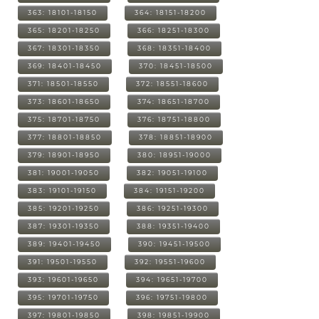
363: 18101-18150
364: 18151-18200
365: 18201-18250
366: 18251-18300
367: 18301-18350
368: 18351-18400
369: 18401-18450
370: 18451-18500
371: 18501-18550
372: 18551-18600
373: 18601-18650
374: 18651-18700
375: 18701-18750
376: 18751-18800
377: 18801-18850
378: 18851-18900
379: 18901-18950
380: 18951-19000
381: 19001-19050
382: 19051-19100
383: 19101-19150
384: 19151-19200
385: 19201-19250
386: 19251-19300
387: 19301-19350
388: 19351-19400
389: 19401-19450
390: 19451-19500
391: 19501-19550
392: 19551-19600
393: 19601-19650
394: 19651-19700
395: 19701-19750
396: 19751-19800
397: 19801-19850
398: 19851-19900