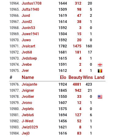
10964
.
Justus1708
1644
312
20
10965
.
Jutta1940
1509
98
5
10966
.
Juvd
1619
47
2
10967
.
Juvd2
1614
38
1
10968
.
Juvin53
1592
3
0
10969
.
Juwe1941
1504
15
1
10970
.
Juwo
1592
20
0
10971
.
Jvalcart
1782
1475
160
10972
.
Jvd68
1681
181
17
10973
.
Jvdstoep
1615
4
1
10974
.
Jvebe
1591
2
0
10975
.
Jver
1612
4
1
#
Name
Elo
Beauty
Wins
Land
10976
.
Jviajante
1924
4881
423
10977
.
Jvigner
1845
942
21
10978
.
Jvoitier
1550
33
0
10979
.
Jvono
1607
12
1
10980
.
Jvplets
1575
4
0
10981
.
Jwblu6
1694
127
6
10982
.
J-West
1456
52
1
10983
.
Jwiz0329
1621
8
1
10984
.
Jwj0
1616
83
1