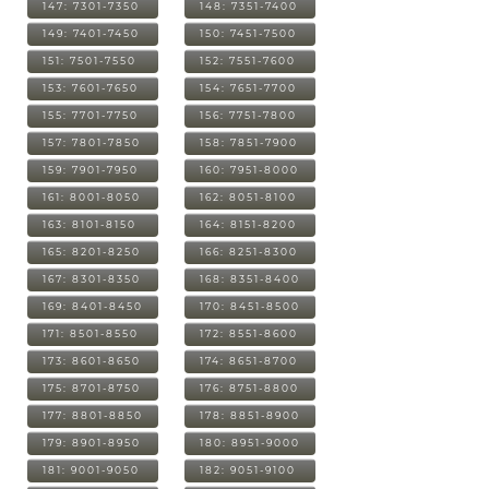
147: 7301-7350
148: 7351-7400
149: 7401-7450
150: 7451-7500
151: 7501-7550
152: 7551-7600
153: 7601-7650
154: 7651-7700
155: 7701-7750
156: 7751-7800
157: 7801-7850
158: 7851-7900
159: 7901-7950
160: 7951-8000
161: 8001-8050
162: 8051-8100
163: 8101-8150
164: 8151-8200
165: 8201-8250
166: 8251-8300
167: 8301-8350
168: 8351-8400
169: 8401-8450
170: 8451-8500
171: 8501-8550
172: 8551-8600
173: 8601-8650
174: 8651-8700
175: 8701-8750
176: 8751-8800
177: 8801-8850
178: 8851-8900
179: 8901-8950
180: 8951-9000
181: 9001-9050
182: 9051-9100