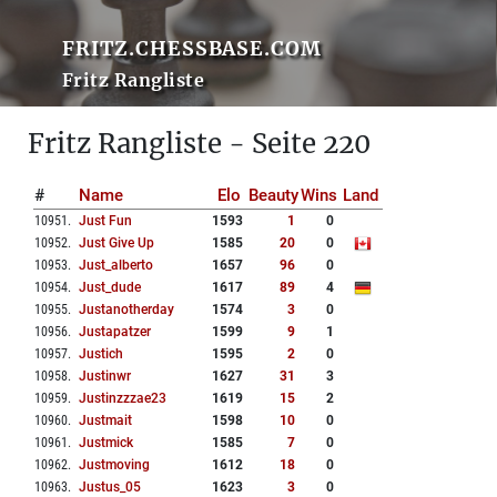
FRITZ.CHESSBASE.COM
Fritz Rangliste
Fritz Rangliste - Seite 220
#
Name
Elo
Beauty
Wins
Land
10951
.
Just Fun
1593
1
0
10952
.
Just Give Up
1585
20
0
10953
.
Just_alberto
1657
96
0
10954
.
Just_dude
1617
89
4
10955
.
Justanotherday
1574
3
0
10956
.
Justapatzer
1599
9
1
10957
.
Justich
1595
2
0
10958
.
Justinwr
1627
31
3
10959
.
Justinzzzae23
1619
15
2
10960
.
Justmait
1598
10
0
10961
.
Justmick
1585
7
0
10962
.
Justmoving
1612
18
0
10963
.
Justus_05
1623
3
0