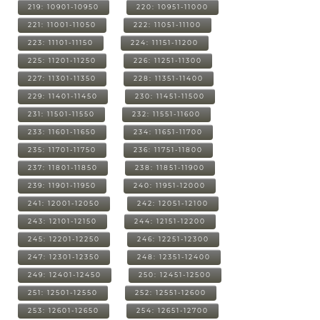
219: 10901-10950
220: 10951-11000
221: 11001-11050
222: 11051-11100
223: 11101-11150
224: 11151-11200
225: 11201-11250
226: 11251-11300
227: 11301-11350
228: 11351-11400
229: 11401-11450
230: 11451-11500
231: 11501-11550
232: 11551-11600
233: 11601-11650
234: 11651-11700
235: 11701-11750
236: 11751-11800
237: 11801-11850
238: 11851-11900
239: 11901-11950
240: 11951-12000
241: 12001-12050
242: 12051-12100
243: 12101-12150
244: 12151-12200
245: 12201-12250
246: 12251-12300
247: 12301-12350
248: 12351-12400
249: 12401-12450
250: 12451-12500
251: 12501-12550
252: 12551-12600
253: 12601-12650
254: 12651-12700