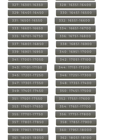
327: 16301-16350
328: 16351-16400
329: 16401-16450
330: 16451-16500
331: 16501-16550
332: 16551-16600
333: 16601-16650
334: 16651-16700
335: 16701-16750
336: 16751-16800
337: 16801-16850
338: 16851-16900
339: 16901-16950
340: 16951-17000
341: 17001-17050
342: 17051-17100
343: 17101-17150
344: 17151-17200
345: 17201-17250
346: 17251-17300
347: 17301-17350
348: 17351-17400
349: 17401-17450
350: 17451-17500
351: 17501-17550
352: 17551-17600
353: 17601-17650
354: 17651-17700
355: 17701-17750
356: 17751-17800
357: 17801-17850
358: 17851-17900
359: 17901-17950
360: 17951-18000
361: 18001-18050
362: 18051-18100