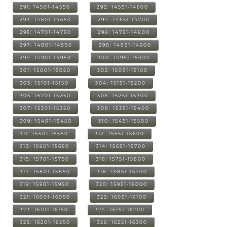
291: 14501-14550
292: 14551-14600
293: 14601-14650
294: 14651-14700
295: 14701-14750
296: 14751-14800
297: 14801-14850
298: 14851-14900
299: 14901-14950
300: 14951-15000
301: 15001-15050
302: 15051-15100
303: 15101-15150
304: 15151-15200
305: 15201-15250
306: 15251-15300
307: 15301-15350
308: 15351-15400
309: 15401-15450
310: 15451-15500
311: 15501-15550
312: 15551-15600
313: 15601-15650
314: 15651-15700
315: 15701-15750
316: 15751-15800
317: 15801-15850
318: 15851-15900
319: 15901-15950
320: 15951-16000
321: 16001-16050
322: 16051-16100
323: 16101-16150
324: 16151-16200
325: 16201-16250
326: 16251-16300