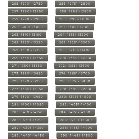
255: 12701-12750
256: 12751-12800
257: 12801-12850
258: 12851-12900
259: 12901-12950
260: 12951-13000
261: 13001-13050
262: 13051-13100
263: 13101-13150
264: 13151-13200
265: 13201-13250
266: 13251-13300
267: 13301-13350
268: 13351-13400
269: 13401-13450
270: 13451-13500
271: 13501-13550
272: 13551-13600
273: 13601-13650
274: 13651-13700
275: 13701-13750
276: 13751-13800
277: 13801-13850
278: 13851-13900
279: 13901-13950
280: 13951-14000
281: 14001-14050
282: 14051-14100
283: 14101-14150
284: 14151-14200
285: 14201-14250
286: 14251-14300
287: 14301-14350
288: 14351-14400
289: 14401-14450
290: 14451-14500