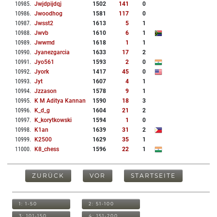
10985
.
Jwjdpijdqj
1502
141
0
10986
.
Jwoodhog
1581
117
0
10987
.
Jwsst2
1613
5
1
10988
.
Jwvb
1610
6
1
10989
.
Jwwmd
1618
1
1
10990
.
Jyanezgarcia
1633
17
2
10991
.
Jyo561
1593
2
0
10992
.
Jyork
1417
45
0
10993
.
Jyt
1607
4
1
10994
.
Jzzason
1578
9
1
10995
.
K M Aditya Kannan
1590
18
3
10996
.
K_d_g
1604
21
2
10997
.
K_korytkowski
1594
1
0
10998
.
K1an
1639
31
2
10999
.
K2500
1629
35
1
11000
.
K8_chess
1596
22
1
ZURÜCK
VOR
STARTSEITE
1: 1-50
2: 51-100
3: 101-150
4: 151-200