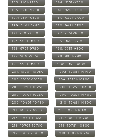
183: 9101-9150
184: 9151-9200
185: 9201-9250
186: 9251-9300
187: 9301-9350
188: 9351-9400
189: 9401-9450
190: 9451-9500
191: 9501-9550
192: 9551-9600
193: 9601-9650
194: 9651-9700
195: 9701-9750
196: 9751-9800
197: 9801-9850
198: 9851-9900
199: 9901-9950
200: 9951-10000
201: 10001-10050
202: 10051-10100
203: 10101-10150
204: 10151-10200
205: 10201-10250
206: 10251-10300
207: 10301-10350
208: 10351-10400
209: 10401-10450
210: 10451-10500
211: 10501-10550
212: 10551-10600
213: 10601-10650
214: 10651-10700
215: 10701-10750
216: 10751-10800
217: 10801-10850
218: 10851-10900