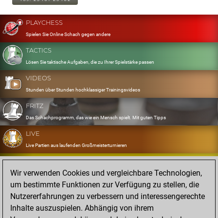
PLAYCHESS
Spielen Sie Online Schach gegen andere
TACTICS
Lösen Sie taktische Aufgaben, die zu Ihrer Spielstärke passen
VIDEOS
Stunden über Stunden hochklassiger Trainingsvideos
FRITZ
Das Schachprogramm, das wie ein Mensch spielt. Mit guten Tipps
LIVE
Live Partien aus laufenden Großmeisterturnieren
OPENINGS
Wir verwenden Cookies und vergleichbare Technologien,
Erfassen und Üben Sie Ihr Eröffnungsrepertoire
um bestimmte Funktionen zur Verfügung zu stellen, die
DATABASE
Nutzererfahrungen zu verbessern und interessengerechte
Acht Millionen starke Partien
Inhalte auszuspielen. Abhängig von ihrem
MYGAMES