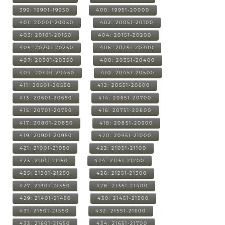
399: 19901-19950
400: 19951-20000
401: 20001-20050
402: 20051-20100
403: 20101-20150
404: 20151-20200
405: 20201-20250
406: 20251-20300
407: 20301-20350
408: 20351-20400
409: 20401-20450
410: 20451-20500
411: 20501-20550
412: 20551-20600
413: 20601-20650
414: 20651-20700
415: 20701-20750
416: 20751-20800
417: 20801-20850
418: 20851-20900
419: 20901-20950
420: 20951-21000
421: 21001-21050
422: 21051-21100
423: 21101-21150
424: 21151-21200
425: 21201-21250
426: 21251-21300
427: 21301-21350
428: 21351-21400
429: 21401-21450
430: 21451-21500
431: 21501-21550
432: 21551-21600
433: 21601-21650
434: 21651-21700