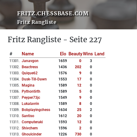
FRITZ.CHESSBASE.COM
Fritz Rangliste
Fritz Rangliste - Seite 227
#
Name
Elo
Beauty
Wins
Land
11301
.
Janavgon
1659
0
3
11302
.
Beactress
1436
202
0
11303
.
Quique62
1576
9
0
11304
.
Dusk-Till-Dawn
1553
17
0
11305
.
Magina
1589
12
0
11306
.
Pythontirth
1589
5
0
11307
.
Peyper73jc
1549
9
0
11308
.
Lukalavrin
1589
8
0
11309
.
Bobplayingchess
1634
25
2
11310
.
Santiso
1612
20
0
11311
.
Computeraki
1593
12
0
11312
.
Shivchem
1596
2
0
11313
.
Ghoulcinder
1226
730
0