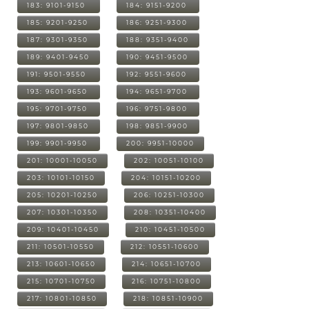
183: 9101-9150
184: 9151-9200
185: 9201-9250
186: 9251-9300
187: 9301-9350
188: 9351-9400
189: 9401-9450
190: 9451-9500
191: 9501-9550
192: 9551-9600
193: 9601-9650
194: 9651-9700
195: 9701-9750
196: 9751-9800
197: 9801-9850
198: 9851-9900
199: 9901-9950
200: 9951-10000
201: 10001-10050
202: 10051-10100
203: 10101-10150
204: 10151-10200
205: 10201-10250
206: 10251-10300
207: 10301-10350
208: 10351-10400
209: 10401-10450
210: 10451-10500
211: 10501-10550
212: 10551-10600
213: 10601-10650
214: 10651-10700
215: 10701-10750
216: 10751-10800
217: 10801-10850
218: 10851-10900