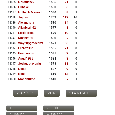
11335
.
Nordfriese2
1586
21
0
11336
.
Gubake
1580
6
0
11337
.
Holbach Manred
1590
8
1
11338
.
Jojosw
1703
112
16
11339
.
Alejandreta
1590
14
0
11340
.
Alienbrain62
1577
1
0
11341
.
Leslie_poet
1590
10
0
11342
.
Mosbeh90
1600
2
0
11343
.
Way2upgradecb9
1621
166
1
11344
.
Lsrao2004
1565
21
0
11345
.
Francoisxiii
1585
7
0
11346
.
Angel1932
1584
8
0
11347
.
Joshuaolayanju
1573
11
0
11348
.
Docte
1587
9
0
11349
.
Bonk
1619
13
1
11350
.
Mohnblume
1610
7
1
ZURÜCK
VOR
STARTSEITE
1: 1-50
2: 51-100
3: 101-150
4: 151-200