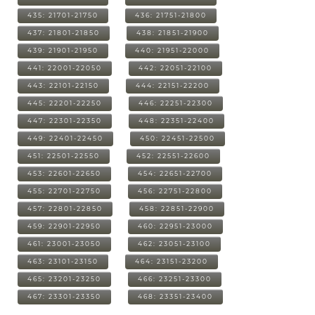
435: 21701-21750
436: 21751-21800
437: 21801-21850
438: 21851-21900
439: 21901-21950
440: 21951-22000
441: 22001-22050
442: 22051-22100
443: 22101-22150
444: 22151-22200
445: 22201-22250
446: 22251-22300
447: 22301-22350
448: 22351-22400
449: 22401-22450
450: 22451-22500
451: 22501-22550
452: 22551-22600
453: 22601-22650
454: 22651-22700
455: 22701-22750
456: 22751-22800
457: 22801-22850
458: 22851-22900
459: 22901-22950
460: 22951-23000
461: 23001-23050
462: 23051-23100
463: 23101-23150
464: 23151-23200
465: 23201-23250
466: 23251-23300
467: 23301-23350
468: 23351-23400