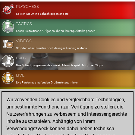
PLAYCHESS
Spielen Sie Online Schach gegen andere
TACTICS
Lösen Sie taktische Aufgaben, die zu Ihrer Spielstärke passen
VIDEOS
Stunden über Stunden hochklassiger Trainingsvideos
FRITZ
Das Schachprogramm, das wie ein Mensch spielt. Mit guten Tipps
LIVE
Live Partien aus laufenden Großmeisterturnieren
OPENINGS
Wir verwenden Cookies und vergleichbare Technologien,
Erfassen und Üben Sie Ihr Eröffnungsrepertoire
um bestimmte Funktionen zur Verfügung zu stellen, die
DATABASE
Nutzererfahrungen zu verbessern und interessengerechte
Acht Millionen starke Partien
Inhalte auszuspielen. Abhängig von ihrem
MYGAMES
Verwendungszweck können dabei neben technisch
Speichern und analysieren Sie eigene Partien in der Cloud