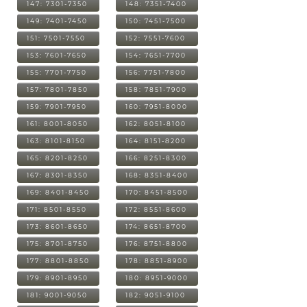
147: 7301-7350
148: 7351-7400
149: 7401-7450
150: 7451-7500
151: 7501-7550
152: 7551-7600
153: 7601-7650
154: 7651-7700
155: 7701-7750
156: 7751-7800
157: 7801-7850
158: 7851-7900
159: 7901-7950
160: 7951-8000
161: 8001-8050
162: 8051-8100
163: 8101-8150
164: 8151-8200
165: 8201-8250
166: 8251-8300
167: 8301-8350
168: 8351-8400
169: 8401-8450
170: 8451-8500
171: 8501-8550
172: 8551-8600
173: 8601-8650
174: 8651-8700
175: 8701-8750
176: 8751-8800
177: 8801-8850
178: 8851-8900
179: 8901-8950
180: 8951-9000
181: 9001-9050
182: 9051-9100