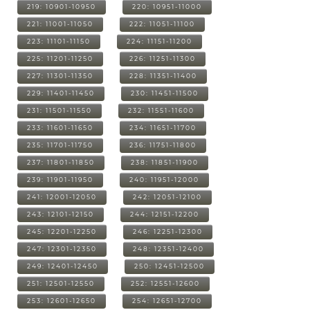
219: 10901-10950
220: 10951-11000
221: 11001-11050
222: 11051-11100
223: 11101-11150
224: 11151-11200
225: 11201-11250
226: 11251-11300
227: 11301-11350
228: 11351-11400
229: 11401-11450
230: 11451-11500
231: 11501-11550
232: 11551-11600
233: 11601-11650
234: 11651-11700
235: 11701-11750
236: 11751-11800
237: 11801-11850
238: 11851-11900
239: 11901-11950
240: 11951-12000
241: 12001-12050
242: 12051-12100
243: 12101-12150
244: 12151-12200
245: 12201-12250
246: 12251-12300
247: 12301-12350
248: 12351-12400
249: 12401-12450
250: 12451-12500
251: 12501-12550
252: 12551-12600
253: 12601-12650
254: 12651-12700