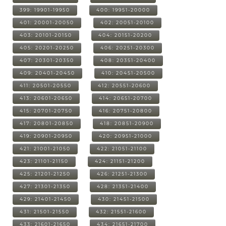
399: 19901-19950
400: 19951-20000
401: 20001-20050
402: 20051-20100
403: 20101-20150
404: 20151-20200
405: 20201-20250
406: 20251-20300
407: 20301-20350
408: 20351-20400
409: 20401-20450
410: 20451-20500
411: 20501-20550
412: 20551-20600
413: 20601-20650
414: 20651-20700
415: 20701-20750
416: 20751-20800
417: 20801-20850
418: 20851-20900
419: 20901-20950
420: 20951-21000
421: 21001-21050
422: 21051-21100
423: 21101-21150
424: 21151-21200
425: 21201-21250
426: 21251-21300
427: 21301-21350
428: 21351-21400
429: 21401-21450
430: 21451-21500
431: 21501-21550
432: 21551-21600
433: 21601-21650
434: 21651-21700