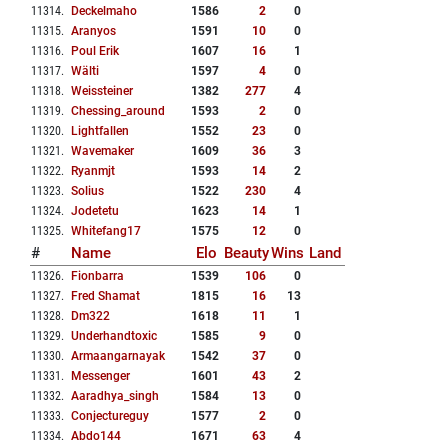
11314
.
Deckelmaho
1586
2
0
11315
.
Aranyos
1591
10
0
11316
.
Poul Erik
1607
16
1
11317
.
Wälti
1597
4
0
11318
.
Weissteiner
1382
277
4
11319
.
Chessing_around
1593
2
0
11320
.
Lightfallen
1552
23
0
11321
.
Wavemaker
1609
36
3
11322
.
Ryanmjt
1593
14
2
11323
.
Solius
1522
230
4
11324
.
Jodetetu
1623
14
1
11325
.
Whitefang17
1575
12
0
#
Name
Elo
Beauty
Wins
Land
11326
.
Fionbarra
1539
106
0
11327
.
Fred Shamat
1815
16
13
11328
.
Dm322
1618
11
1
11329
.
Underhandtoxic
1585
9
0
11330
.
Armaangarnayak
1542
37
0
11331
.
Messenger
1601
43
2
11332
.
Aaradhya_singh
1584
13
0
11333
.
Conjectureguy
1577
2
0
11334
.
Abdo144
1671
63
4