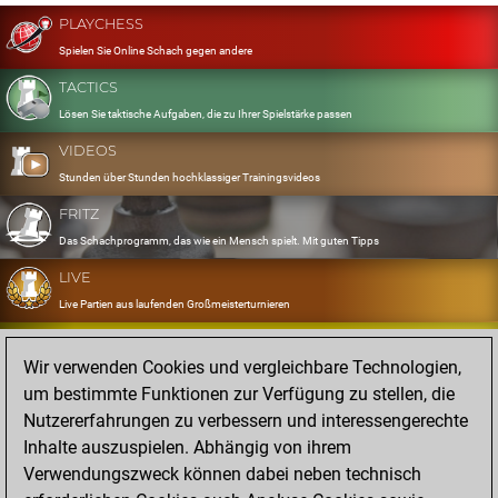
PLAYCHESS
Spielen Sie Online Schach gegen andere
TACTICS
Lösen Sie taktische Aufgaben, die zu Ihrer Spielstärke passen
VIDEOS
Stunden über Stunden hochklassiger Trainingsvideos
FRITZ
Das Schachprogramm, das wie ein Mensch spielt. Mit guten Tipps
LIVE
Live Partien aus laufenden Großmeisterturnieren
OPENINGS
Wir verwenden Cookies und vergleichbare Technologien,
Erfassen und Üben Sie Ihr Eröffnungsrepertoire
um bestimmte Funktionen zur Verfügung zu stellen, die
DATABASE
Nutzererfahrungen zu verbessern und interessengerechte
Acht Millionen starke Partien
Inhalte auszuspielen. Abhängig von ihrem
MYGAMES
Verwendungszweck können dabei neben technisch
Speichern und analysieren Sie eigene Partien in der Cloud