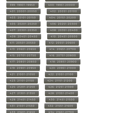
399: 19901-19950
400: 19951-20000
401: 20001-20050
402: 20051-20100
403: 20101-20150
404: 20151-20200
405: 20201-20250
406: 20251-20300
407: 20301-20350
408: 20351-20400
409: 20401-20450
410: 20451-20500
411: 20501-20550
412: 20551-20600
413: 20601-20650
414: 20651-20700
415: 20701-20750
416: 20751-20800
417: 20801-20850
418: 20851-20900
419: 20901-20950
420: 20951-21000
421: 21001-21050
422: 21051-21100
423: 21101-21150
424: 21151-21200
425: 21201-21250
426: 21251-21300
427: 21301-21350
428: 21351-21400
429: 21401-21450
430: 21451-21500
431: 21501-21550
432: 21551-21600
433: 21601-21650
434: 21651-21700