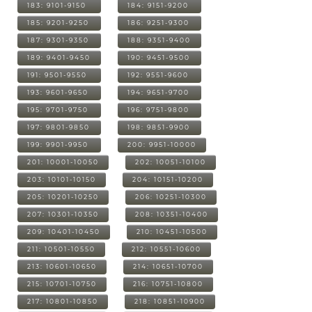
183: 9101-9150
184: 9151-9200
185: 9201-9250
186: 9251-9300
187: 9301-9350
188: 9351-9400
189: 9401-9450
190: 9451-9500
191: 9501-9550
192: 9551-9600
193: 9601-9650
194: 9651-9700
195: 9701-9750
196: 9751-9800
197: 9801-9850
198: 9851-9900
199: 9901-9950
200: 9951-10000
201: 10001-10050
202: 10051-10100
203: 10101-10150
204: 10151-10200
205: 10201-10250
206: 10251-10300
207: 10301-10350
208: 10351-10400
209: 10401-10450
210: 10451-10500
211: 10501-10550
212: 10551-10600
213: 10601-10650
214: 10651-10700
215: 10701-10750
216: 10751-10800
217: 10801-10850
218: 10851-10900