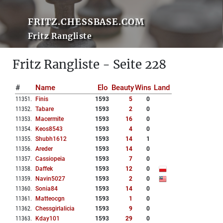
FRITZ.CHESSBASE.COM
Fritz Rangliste
Fritz Rangliste - Seite 228
#
Name
Elo
Beauty
Wins
Land
11351
.
Finis
1593
5
0
11352
.
Tabare
1593
2
0
11353
.
Macermite
1593
16
0
11354
.
Keos8543
1593
4
0
11355
.
Shubh1612
1593
14
1
11356
.
Areder
1593
14
0
11357
.
Cassiopeia
1593
7
0
11358
.
Daffek
1593
12
0
11359
.
Navin5027
1593
2
0
11360
.
Sonia84
1593
14
0
11361
.
Matteocgn
1593
1
0
11362
.
Chessgirlalicia
1593
9
0
11363
.
Kday101
1593
29
0