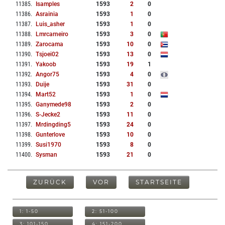
11385
.
Isamples
1593
2
0
11386
.
Asrainia
1593
1
0
11387
.
Luis_asher
1593
1
0
11388
.
Lmrcarneiro
1593
3
0
11389
.
Zarocama
1593
10
0
11390
.
Tsjoei02
1593
13
0
11391
.
Yakoob
1593
19
1
11392
.
Angor75
1593
4
0
11393
.
Duije
1593
31
0
11394
.
Mart52
1593
1
0
11395
.
Ganymede98
1593
2
0
11396
.
S-Jecke2
1593
11
0
11397
.
Mrdingding5
1593
24
0
11398
.
Gunterlove
1593
10
0
11399
.
Susi1970
1593
8
0
11400
.
Sysman
1593
21
0
ZURÜCK
VOR
STARTSEITE
1: 1-50
2: 51-100
3: 101-150
4: 151-200