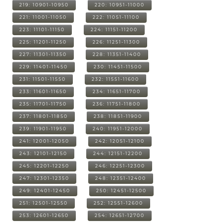
219: 10901-10950
220: 10951-11000
221: 11001-11050
222: 11051-11100
223: 11101-11150
224: 11151-11200
225: 11201-11250
226: 11251-11300
227: 11301-11350
228: 11351-11400
229: 11401-11450
230: 11451-11500
231: 11501-11550
232: 11551-11600
233: 11601-11650
234: 11651-11700
235: 11701-11750
236: 11751-11800
237: 11801-11850
238: 11851-11900
239: 11901-11950
240: 11951-12000
241: 12001-12050
242: 12051-12100
243: 12101-12150
244: 12151-12200
245: 12201-12250
246: 12251-12300
247: 12301-12350
248: 12351-12400
249: 12401-12450
250: 12451-12500
251: 12501-12550
252: 12551-12600
253: 12601-12650
254: 12651-12700