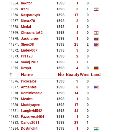
11364
.
Rexitor
1593
1
0
11365
.
Izadi
1593
3
1
11366
.
Kasparovpk
1593
17
0
11367
.
Dimaz70
1593
3
0
11368
.
Medal
1593
1
0
11369
.
Chessmate82
1593
4
0
11370
.
Jackharper
1593
1
0
11371
.
Sheet08
1593
25
2
11372
.
Ender-007
1593
3
0
11373
.
Pra123
1593
2
0
11374
.
Saadj1967
1593
7
1
11375
.
Desp0
1593
4
0
#
Name
Elo
Beauty
Wins
Land
11376
.
Picocalos
1593
9
0
11377
.
Artdantes
1593
8
0
11378
.
Dominicsfield
1593
14
0
11379
.
Meulen
1593
1
0
11380
.
Muddyapex
1593
17
0
11381
.
Langhvid542
1593
44
0
11382
.
Fazesweat404
1593
1
0
11383
.
Carlos2011
1593
29
1
11384
.
Dostmohit
1593
1
0