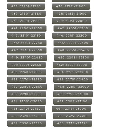
435: 21701-21750
436: 21751-21800
437: 21801-21850
438: 21851-21900
439: 21901-21950
440: 21951-22000
441: 22001-22050
442: 22051-22100
443: 22101-22150
444: 22151-22200
445: 22201-22250
446: 22251-22300
447: 22301-22350
448: 22351-22400
449: 22401-22450
450: 22451-22500
451: 22501-22550
452: 22551-22600
453: 22601-22650
454: 22651-22700
455: 22701-22750
456: 22751-22800
457: 22801-22850
458: 22851-22900
459: 22901-22950
460: 22951-23000
461: 23001-23050
462: 23051-23100
463: 23101-23150
464: 23151-23200
465: 23201-23250
466: 23251-23300
467: 23301-23350
468: 23351-23398