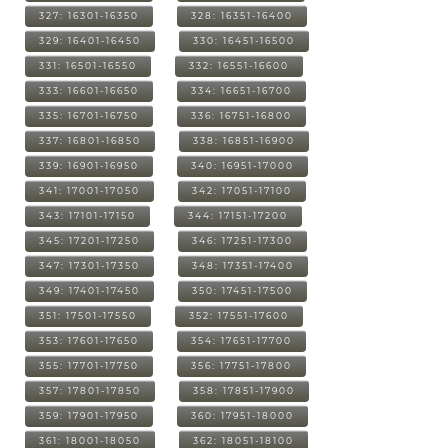
327: 16301-16350
328: 16351-16400
329: 16401-16450
330: 16451-16500
331: 16501-16550
332: 16551-16600
333: 16601-16650
334: 16651-16700
335: 16701-16750
336: 16751-16800
337: 16801-16850
338: 16851-16900
339: 16901-16950
340: 16951-17000
341: 17001-17050
342: 17051-17100
343: 17101-17150
344: 17151-17200
345: 17201-17250
346: 17251-17300
347: 17301-17350
348: 17351-17400
349: 17401-17450
350: 17451-17500
351: 17501-17550
352: 17551-17600
353: 17601-17650
354: 17651-17700
355: 17701-17750
356: 17751-17800
357: 17801-17850
358: 17851-17900
359: 17901-17950
360: 17951-18000
361: 18001-18050
362: 18051-18100