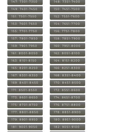
147: 7301-7350
148: 7351-7400
149: 7401-7450
150: 7451-7500
151: 7501-7550
152: 7551-7600
153: 7601-7650
154: 7651-7700
155: 7701-7750
156: 7751-7800
157: 7801-7850
158: 7851-7900
159: 7901-7950
160: 7951-8000
161: 8001-8050
162: 8051-8100
163: 8101-8150
164: 8151-8200
165: 8201-8250
166: 8251-8300
167: 8301-8350
168: 8351-8400
169: 8401-8450
170: 8451-8500
171: 8501-8550
172: 8551-8600
173: 8601-8650
174: 8651-8700
175: 8701-8750
176: 8751-8800
177: 8801-8850
178: 8851-8900
179: 8901-8950
180: 8951-9000
181: 9001-9050
182: 9051-9100