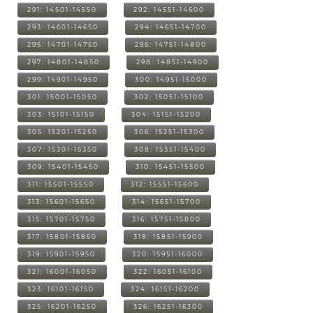
291: 14501-14550
292: 14551-14600
293: 14601-14650
294: 14651-14700
295: 14701-14750
296: 14751-14800
297: 14801-14850
298: 14851-14900
299: 14901-14950
300: 14951-15000
301: 15001-15050
302: 15051-15100
303: 15101-15150
304: 15151-15200
305: 15201-15250
306: 15251-15300
307: 15301-15350
308: 15351-15400
309: 15401-15450
310: 15451-15500
311: 15501-15550
312: 15551-15600
313: 15601-15650
314: 15651-15700
315: 15701-15750
316: 15751-15800
317: 15801-15850
318: 15851-15900
319: 15901-15950
320: 15951-16000
321: 16001-16050
322: 16051-16100
323: 16101-16150
324: 16151-16200
325: 16201-16250
326: 16251-16300