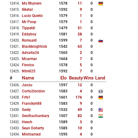
12414
.
Ms Rhynern
1578
11
0
12415
.
Iliketal
1592
9
0
12416
.
Lucio Quieto
1579
1
0
12417
.
Mr Poop
1579
1
0
12418
.
Tippeldi
1479
51
0
12419
.
Eddyboy
1581
28
0
12420
.
Romuald
1599
7
0
12421
.
Blackknightrob
1542
63
0
12422
.
Advaita26
1565
2
0
12423
.
Mcarmar
1604
7
0
12424
.
Finnico
1578
5
0
12425
.
Ntm025
1592
7
0
#
Name
Elo
Beauty
Wins
Land
12426
.
Janzu
1597
12
0
12427
.
Corto2london
1583
4
0
12428
.
Frfe1
1601
176
0
12429
.
Francky688
1583
9
0
12430
.
Saely
1532
49
0
12431
.
Geothachankary
1507
82
0
12432
.
Hesch
1589
3
0
12433
.
Sean Doherty
1585
10
0
12434
.
Minhlamxd
1595
4
0