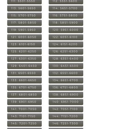
111: 5501-5550
112: 5551-5600
113: 5601-5650
114: 5651-5700
115: 5701-5750
116: 5751-5800
117: 5801-5850
118: 5851-5900
119: 5901-5950
120: 5951-6000
121: 6001-6050
122: 6051-6100
123: 6101-6150
124: 6151-6200
125: 6201-6250
126: 6251-6300
127: 6301-6350
128: 6351-6400
129: 6401-6450
130: 6451-6500
131: 6501-6550
132: 6551-6600
133: 6601-6650
134: 6651-6700
135: 6701-6750
136: 6751-6800
137: 6801-6850
138: 6851-6900
139: 6901-6950
140: 6951-7000
141: 7001-7050
142: 7051-7100
143: 7101-7150
144: 7151-7200
145: 7201-7250
146: 7251-7300