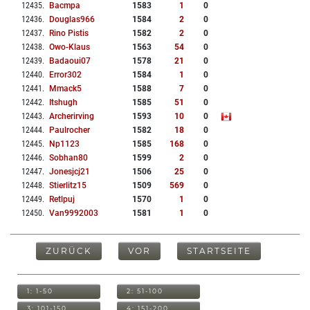
12435
.
Bacmpa
1583
1
0
12436
.
Douglas966
1584
2
0
12437
.
Rino Pistis
1582
2
0
12438
.
Owo-Klaus
1563
54
0
12439
.
Badaoui07
1578
21
0
12440
.
Error302
1584
1
0
12441
.
Mmack5
1588
7
0
12442
.
Itshugh
1585
51
0
12443
.
Archerirving
1593
10
0
12444
.
Paulrocher
1582
18
0
12445
.
Np1123
1585
168
0
12446
.
Sobhan80
1599
2
0
12447
.
Jonesjcj21
1506
25
0
12448
.
Stierlitz15
1509
569
0
12449
.
Retlpuj
1570
1
0
12450
.
Van9992003
1581
1
0
ZURÜCK
VOR
STARTSEITE
1: 1-50
2: 51-100
3: 101-150
4: 151-200