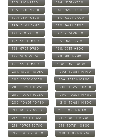
183: 9101-9150
184: 9151-9200
185: 9201-9250
186: 9251-9300
187: 9301-9350
188: 9351-9400
189: 9401-9450
190: 9451-9500
191: 9501-9550
192: 9551-9600
193: 9601-9650
194: 9651-9700
195: 9701-9750
196: 9751-9800
197: 9801-9850
198: 9851-9900
199: 9901-9950
200: 9951-10000
201: 10001-10050
202: 10051-10100
203: 10101-10150
204: 10151-10200
205: 10201-10250
206: 10251-10300
207: 10301-10350
208: 10351-10400
209: 10401-10450
210: 10451-10500
211: 10501-10550
212: 10551-10600
213: 10601-10650
214: 10651-10700
215: 10701-10750
216: 10751-10800
217: 10801-10850
218: 10851-10900