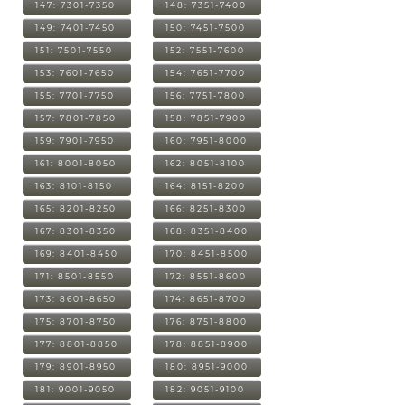
147: 7301-7350
148: 7351-7400
149: 7401-7450
150: 7451-7500
151: 7501-7550
152: 7551-7600
153: 7601-7650
154: 7651-7700
155: 7701-7750
156: 7751-7800
157: 7801-7850
158: 7851-7900
159: 7901-7950
160: 7951-8000
161: 8001-8050
162: 8051-8100
163: 8101-8150
164: 8151-8200
165: 8201-8250
166: 8251-8300
167: 8301-8350
168: 8351-8400
169: 8401-8450
170: 8451-8500
171: 8501-8550
172: 8551-8600
173: 8601-8650
174: 8651-8700
175: 8701-8750
176: 8751-8800
177: 8801-8850
178: 8851-8900
179: 8901-8950
180: 8951-9000
181: 9001-9050
182: 9051-9100