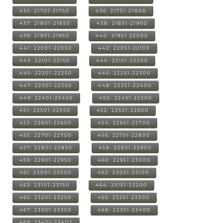
435: 21701-21750
436: 21751-21800
437: 21801-21850
438: 21851-21900
439: 21901-21950
440: 21951-22000
441: 22001-22050
442: 22051-22100
443: 22101-22150
444: 22151-22200
445: 22201-22250
446: 22251-22300
447: 22301-22350
448: 22351-22400
449: 22401-22450
450: 22451-22500
451: 22501-22550
452: 22551-22600
453: 22601-22650
454: 22651-22700
455: 22701-22750
456: 22751-22800
457: 22801-22850
458: 22851-22900
459: 22901-22950
460: 22951-23000
461: 23001-23050
462: 23051-23100
463: 23101-23150
464: 23151-23200
465: 23201-23250
466: 23251-23300
467: 23301-23350
468: 23351-23400
469: 23401-23402