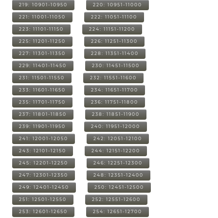
219: 10901-10950
220: 10951-11000
221: 11001-11050
222: 11051-11100
223: 11101-11150
224: 11151-11200
225: 11201-11250
226: 11251-11300
227: 11301-11350
228: 11351-11400
229: 11401-11450
230: 11451-11500
231: 11501-11550
232: 11551-11600
233: 11601-11650
234: 11651-11700
235: 11701-11750
236: 11751-11800
237: 11801-11850
238: 11851-11900
239: 11901-11950
240: 11951-12000
241: 12001-12050
242: 12051-12100
243: 12101-12150
244: 12151-12200
245: 12201-12250
246: 12251-12300
247: 12301-12350
248: 12351-12400
249: 12401-12450
250: 12451-12500
251: 12501-12550
252: 12551-12600
253: 12601-12650
254: 12651-12700