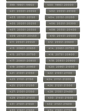
399: 19901-19950
400: 19951-20000
401: 20001-20050
402: 20051-20100
403: 20101-20150
404: 20151-20200
405: 20201-20250
406: 20251-20300
407: 20301-20350
408: 20351-20400
409: 20401-20450
410: 20451-20500
411: 20501-20550
412: 20551-20600
413: 20601-20650
414: 20651-20700
415: 20701-20750
416: 20751-20800
417: 20801-20850
418: 20851-20900
419: 20901-20950
420: 20951-21000
421: 21001-21050
422: 21051-21100
423: 21101-21150
424: 21151-21200
425: 21201-21250
426: 21251-21300
427: 21301-21350
428: 21351-21400
429: 21401-21450
430: 21451-21500
431: 21501-21550
432: 21551-21600
433: 21601-21650
434: 21651-21700