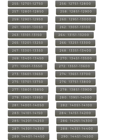
255: 12701-12750
256: 12751-12800
257: 12801-12850
258: 12851-12900
259: 12901-12950
260: 12951-13000
261: 13001-13050
262: 13051-13100
263: 13101-13150
264: 13151-13200
265: 13201-13250
266: 13251-13300
267: 13301-13350
268: 13351-13400
269: 13401-13450
270: 13451-13500
271: 13501-13550
272: 13551-13600
273: 13601-13650
274: 13651-13700
275: 13701-13750
276: 13751-13800
277: 13801-13850
278: 13851-13900
279: 13901-13950
280: 13951-14000
281: 14001-14050
282: 14051-14100
283: 14101-14150
284: 14151-14200
285: 14201-14250
286: 14251-14300
287: 14301-14350
288: 14351-14400
289: 14401-14450
290: 14451-14500