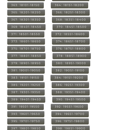
363: 18101-18150
364: 18151-18200
365: 18201-18250
366: 18251-18300
367: 18301-18350
368: 18351-18400
369: 18401-18450
370: 18451-18500
371: 18501-18550
372: 18551-18600
373: 18601-18650
374: 18651-18700
375: 18701-18750
376: 18751-18800
377: 18801-18850
378: 18851-18900
379: 18901-18950
380: 18951-19000
381: 19001-19050
382: 19051-19100
383: 19101-19150
384: 19151-19200
385: 19201-19250
386: 19251-19300
387: 19301-19350
388: 19351-19400
389: 19401-19450
390: 19451-19500
391: 19501-19550
392: 19551-19600
393: 19601-19650
394: 19651-19700
395: 19701-19750
396: 19751-19800
397: 19801-19850
398: 19851-19900