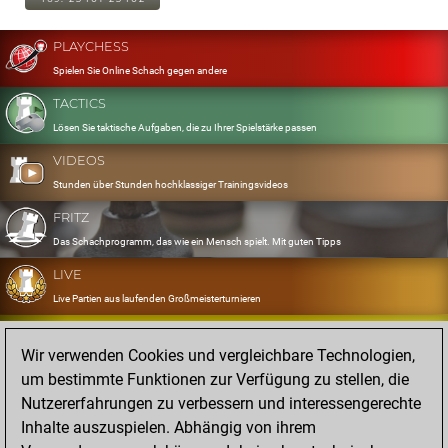
PLAYCHESS
Spielen Sie Online Schach gegen andere
TACTICS
Lösen Sie taktische Aufgaben, die zu Ihrer Spielstärke passen
VIDEOS
Stunden über Stunden hochklassiger Trainingsvideos
FRITZ
Das Schachprogramm, das wie ein Mensch spielt. Mit guten Tipps
LIVE
Live Partien aus laufenden Großmeisterturnieren
OPENINGS
Wir verwenden Cookies und vergleichbare Technologien,
Erfassen und Üben Sie Ihr Eröffnungsrepertoire
um bestimmte Funktionen zur Verfügung zu stellen, die
DATABASE
Nutzererfahrungen zu verbessern und interessengerechte
Acht Millionen starke Partien
Inhalte auszuspielen. Abhängig von ihrem
MYGAMES