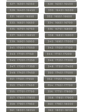
327: 16301-16350
328: 16351-16400
329: 16401-16450
330: 16451-16500
331: 16501-16550
332: 16551-16600
333: 16601-16650
334: 16651-16700
335: 16701-16750
336: 16751-16800
337: 16801-16850
338: 16851-16900
339: 16901-16950
340: 16951-17000
341: 17001-17050
342: 17051-17100
343: 17101-17150
344: 17151-17200
345: 17201-17250
346: 17251-17300
347: 17301-17350
348: 17351-17400
349: 17401-17450
350: 17451-17500
351: 17501-17550
352: 17551-17600
353: 17601-17650
354: 17651-17700
355: 17701-17750
356: 17751-17800
357: 17801-17850
358: 17851-17900
359: 17901-17950
360: 17951-18000
361: 18001-18050
362: 18051-18100