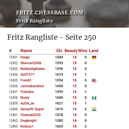
FRITZ.CHESSBASE.COM
Fritz Rangliste
Fritz Rangliste - Seite 250
#
Name
Elo
Beauty
Wins
Land
12451
.
Holgx
1589
15
0
12452
.
Sharvari2006
1593
15
0
12453
.
Bobbydigitalwu
1590
15
0
12454
.
Surf1571
1619
15
1
12455
.
Fool42
1594
15
0
12456
.
Janicebandura
1600
15
0
12457
.
Fridolinx
1599
15
1
12458
.
Nosly
1600
15
0
12459
.
Actrix_ev
1621
15
1
12460
.
Samarth Gupta
1615
14
2
12461
.
Chessie2020
1578
14
0
12462
.
Dogknight
1585
14
0
12463
.
Kolano1
1603
14
2