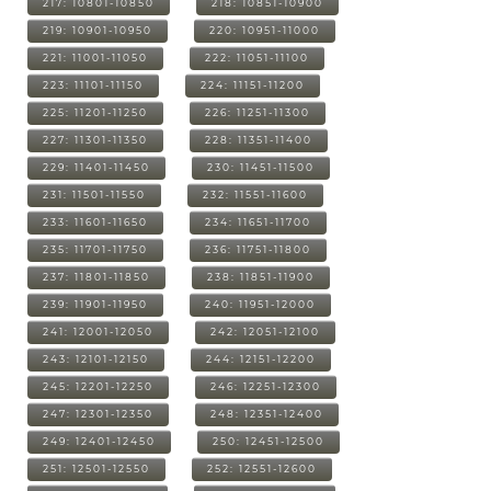
217: 10801-10850
218: 10851-10900
219: 10901-10950
220: 10951-11000
221: 11001-11050
222: 11051-11100
223: 11101-11150
224: 11151-11200
225: 11201-11250
226: 11251-11300
227: 11301-11350
228: 11351-11400
229: 11401-11450
230: 11451-11500
231: 11501-11550
232: 11551-11600
233: 11601-11650
234: 11651-11700
235: 11701-11750
236: 11751-11800
237: 11801-11850
238: 11851-11900
239: 11901-11950
240: 11951-12000
241: 12001-12050
242: 12051-12100
243: 12101-12150
244: 12151-12200
245: 12201-12250
246: 12251-12300
247: 12301-12350
248: 12351-12400
249: 12401-12450
250: 12451-12500
251: 12501-12550
252: 12551-12600