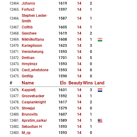
12464
.
Jcharco
1619
14
2
12465
.
Fortus2
1597
14
1
Stephen Lester-
12466
.
1587
14
1
Smith
12467
.
Colthb
1605
14
1
12468
.
Geschwe
1619
14
2
12469
.
Nikhilkottana
1608
14
1
12470
.
Kariegilsson
1623
14
3
12471
.
Versicherung
1593
14
0
12472
.
Dmfcan
1701
14
5
12473
.
Hrnylmzz
1593
14
0
12474
.
Cecil_whetstone
1593
14
0
12475
.
Gmfilip
1590
14
0
#
Name
Elo
Beauty
Wins
Land
12476
.
Kappiefj
1631
14
3
12477
.
Groovehacker
1592
14
1
12478
.
Caspianknight
1617
14
2
12479
.
Shreejal
1579
14
0
12480
.
Brunovits
1607
14
1
12481
.
Apratim_sarkar
1589
14
1
12482
.
Sebastian H
1593
14
1
12483
.
M_cp
1593
14
0