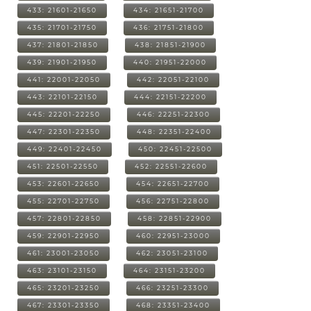
433: 21601-21650
434: 21651-21700
435: 21701-21750
436: 21751-21800
437: 21801-21850
438: 21851-21900
439: 21901-21950
440: 21951-22000
441: 22001-22050
442: 22051-22100
443: 22101-22150
444: 22151-22200
445: 22201-22250
446: 22251-22300
447: 22301-22350
448: 22351-22400
449: 22401-22450
450: 22451-22500
451: 22501-22550
452: 22551-22600
453: 22601-22650
454: 22651-22700
455: 22701-22750
456: 22751-22800
457: 22801-22850
458: 22851-22900
459: 22901-22950
460: 22951-23000
461: 23001-23050
462: 23051-23100
463: 23101-23150
464: 23151-23200
465: 23201-23250
466: 23251-23300
467: 23301-23350
468: 23351-23400