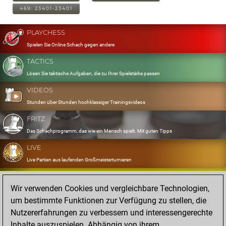
469: 23401-23401
PLAYCHESS
Spielen Sie Online Schach gegen andere
TACTICS
Lösen Sie taktische Aufgaben, die zu Ihrer Spielstärke passen
VIDEOS
Stunden über Stunden hochklassiger Trainingsvideos
FRITZ
Das Schachprogramm, das wie ein Mensch spielt. Mit guten Tipps
LIVE
Live Partien aus laufenden Großmeisterturnieren
OPENINGS
Wir verwenden Cookies und vergleichbare Technologien,
Erfassen und Üben Sie Ihr Eröffnungsrepertoire
um bestimmte Funktionen zur Verfügung zu stellen, die
DATABASE
Nutzererfahrungen zu verbessern und interessengerechte
Acht Millionen starke Partien
Inhalte auszuspielen. Abhängig von ihrem