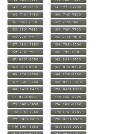
147: 7301-7350
148: 7351-7400
149: 7401-7450
150: 7451-7500
151: 7501-7550
152: 7551-7600
153: 7601-7650
154: 7651-7700
155: 7701-7750
156: 7751-7800
157: 7801-7850
158: 7851-7900
159: 7901-7950
160: 7951-8000
161: 8001-8050
162: 8051-8100
163: 8101-8150
164: 8151-8200
165: 8201-8250
166: 8251-8300
167: 8301-8350
168: 8351-8400
169: 8401-8450
170: 8451-8500
171: 8501-8550
172: 8551-8600
173: 8601-8650
174: 8651-8700
175: 8701-8750
176: 8751-8800
177: 8801-8850
178: 8851-8900
179: 8901-8950
180: 8951-9000