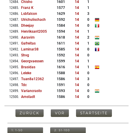
12484
.
Chisho
1601
14
1
12485
.
Franz K
1577
14
1
12486
.
Lsbfalcon
1629
14
3
12487
.
Ulrichulischach
1592
14
0
12488
.
Dheejay
1584
14
0
12489
.
Henriksant2005
1594
14
1
12490
.
Aaravim
1618
14
2
12491
.
Gafreitas
1611
14
1
12492
.
Laminar38
1585
14
0
12493
.
Shvg
1592
14
0
12494
.
Georgvaessen
1599
14
1
12495
.
Brasidas
1616
14
1
12496
.
Leleke
1588
14
0
12497
.
Tuan8a12362
1586
14
3
12498
.
Tdc
1591
14
0
12499
.
Variancrasto
1593
14
0
12500
.
Arnstadt
1586
14
0
ZURÜCK
VOR
STARTSEITE
1: 1-50
2: 51-100