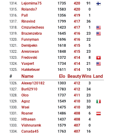
1314
.
Lejomima75
1735
420
91
1315
.
Rolando7
1583
420
0
1316
.
Pall
1356
419
1
1317
.
Rinsvind
1799
417
36
1318
.
Cmzuriechess
1423
417
1
1319
.
Brazenzebra
1645
416
23
1320
.
Funnyman
1696
416
22
1321
.
Demlpekn
1618
415
5
1322
.
Aresrowan
1848
415
23
1323
.
Fredovski
1372
414
8
1324
.
Vaxpert
1734
414
21
1325
.
Hakketeuer
1611
414
10
#
Name
Elo
Beauty
Wins
Land
1326
.
Alexey120182
1303
412
3
1327
.
Burli2910
1783
412
34
1328
.
Olco
1737
411
23
1329
.
Agoz
1549
410
33
1330
.
Wsei
1475
410
30
1331
.
Roaner
1486
408
6
1332
.
Hthaean
1437
408
4
1333
.
Vishnuramk
1579
407
0
1334
.
Canada45
1763
407
16