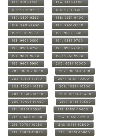
183: 9101-9150
184: 9151-9200
185: 9201-9250
186: 9251-9300
187: 9301-9350
188: 9351-9400
189: 9401-9450
190: 9451-9500
191: 9501-9550
192: 9551-9600
193: 9601-9650
194: 9651-9700
195: 9701-9750
196: 9751-9800
197: 9801-9850
198: 9851-9900
199: 9901-9950
200: 9951-10000
201: 10001-10050
202: 10051-10100
203: 10101-10150
204: 10151-10200
205: 10201-10250
206: 10251-10300
207: 10301-10350
208: 10351-10400
209: 10401-10450
210: 10451-10500
211: 10501-10550
212: 10551-10600
213: 10601-10650
214: 10651-10700
215: 10701-10750
216: 10751-10800
217: 10801-10850
218: 10851-10900