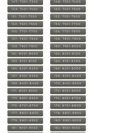
147: 7301-7350
148: 7351-7400
149: 7401-7450
150: 7451-7500
151: 7501-7550
152: 7551-7600
153: 7601-7650
154: 7651-7700
155: 7701-7750
156: 7751-7800
157: 7801-7850
158: 7851-7900
159: 7901-7950
160: 7951-8000
161: 8001-8050
162: 8051-8100
163: 8101-8150
164: 8151-8200
165: 8201-8250
166: 8251-8300
167: 8301-8350
168: 8351-8400
169: 8401-8450
170: 8451-8500
171: 8501-8550
172: 8551-8600
173: 8601-8650
174: 8651-8700
175: 8701-8750
176: 8751-8800
177: 8801-8850
178: 8851-8900
179: 8901-8950
180: 8951-9000
181: 9001-9050
182: 9051-9100