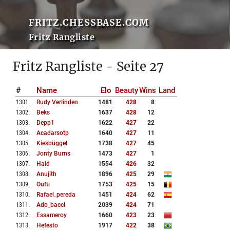
FRITZ.CHESSBASE.COM
Fritz Rangliste
Fritz Rangliste - Seite 27
#
Name
Elo
Beauty
Wins
Land
1301
.
Rudy Verlinden
1481
428
8
1302
.
Beks
1637
428
12
1303
.
Depp1
1622
427
22
1304
.
Acadarsotp
1640
427
11
1305
.
Kiesbüggel
1738
427
45
1306
.
Jonty Burns
1473
427
1
1307
.
Haid
1554
426
32
1308
.
Anujith
1896
425
29
1309
.
Oufti
1753
425
15
1310
.
Rafael_pereda
1451
424
62
1311
.
Ado_bacci
2039
424
71
1312
.
Essameroy
1660
423
23
1313
.
Hefesto
1917
422
38