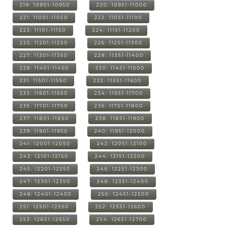
219: 10901-10950
220: 10951-11000
221: 11001-11050
222: 11051-11100
223: 11101-11150
224: 11151-11200
225: 11201-11250
226: 11251-11300
227: 11301-11350
228: 11351-11400
229: 11401-11450
230: 11451-11500
231: 11501-11550
232: 11551-11600
233: 11601-11650
234: 11651-11700
235: 11701-11750
236: 11751-11800
237: 11801-11850
238: 11851-11900
239: 11901-11950
240: 11951-12000
241: 12001-12050
242: 12051-12100
243: 12101-12150
244: 12151-12200
245: 12201-12250
246: 12251-12300
247: 12301-12350
248: 12351-12400
249: 12401-12450
250: 12451-12500
251: 12501-12550
252: 12551-12600
253: 12601-12650
254: 12651-12700