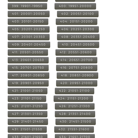
399: 19901-19950
400: 19951-20000
401: 20001-20050
402: 20051-20100
403: 20101-20150
404: 20151-20200
405: 20201-20250
406: 20251-20300
407: 20301-20350
408: 20351-20400
409: 20401-20450
410: 20451-20500
411: 20501-20550
412: 20551-20600
413: 20601-20650
414: 20651-20700
415: 20701-20750
416: 20751-20800
417: 20801-20850
418: 20851-20900
419: 20901-20950
420: 20951-21000
421: 21001-21050
422: 21051-21100
423: 21101-21150
424: 21151-21200
425: 21201-21250
426: 21251-21300
427: 21301-21350
428: 21351-21400
429: 21401-21450
430: 21451-21500
431: 21501-21550
432: 21551-21600
433: 21601-21650
434: 21651-21700