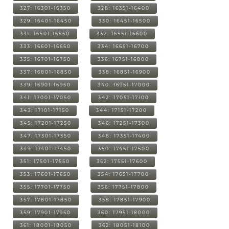
327: 16301-16350
328: 16351-16400
329: 16401-16450
330: 16451-16500
331: 16501-16550
332: 16551-16600
333: 16601-16650
334: 16651-16700
335: 16701-16750
336: 16751-16800
337: 16801-16850
338: 16851-16900
339: 16901-16950
340: 16951-17000
341: 17001-17050
342: 17051-17100
343: 17101-17150
344: 17151-17200
345: 17201-17250
346: 17251-17300
347: 17301-17350
348: 17351-17400
349: 17401-17450
350: 17451-17500
351: 17501-17550
352: 17551-17600
353: 17601-17650
354: 17651-17700
355: 17701-17750
356: 17751-17800
357: 17801-17850
358: 17851-17900
359: 17901-17950
360: 17951-18000
361: 18001-18050
362: 18051-18100