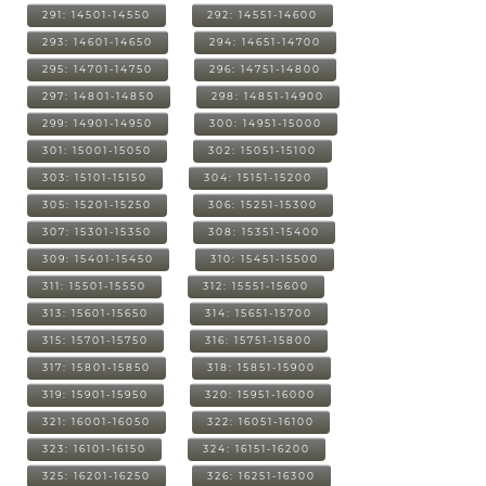
291: 14501-14550
292: 14551-14600
293: 14601-14650
294: 14651-14700
295: 14701-14750
296: 14751-14800
297: 14801-14850
298: 14851-14900
299: 14901-14950
300: 14951-15000
301: 15001-15050
302: 15051-15100
303: 15101-15150
304: 15151-15200
305: 15201-15250
306: 15251-15300
307: 15301-15350
308: 15351-15400
309: 15401-15450
310: 15451-15500
311: 15501-15550
312: 15551-15600
313: 15601-15650
314: 15651-15700
315: 15701-15750
316: 15751-15800
317: 15801-15850
318: 15851-15900
319: 15901-15950
320: 15951-16000
321: 16001-16050
322: 16051-16100
323: 16101-16150
324: 16151-16200
325: 16201-16250
326: 16251-16300