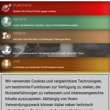
PLAYCHESS
Spielen Sie Online Schach gegen andere
TACTICS
Lösen Sie taktische Aufgaben, die zu Ihrer Spielstärke passen
VIDEOS
Stunden über Stunden hochklassiger Trainingsvideos
FRITZ
Das Schachprogramm, das wie ein Mensch spielt. Mit guten Tipps
LIVE
Live Partien aus laufenden Großmeisterturnieren
OPENINGS
Wir verwenden Cookies und vergleichbare Technologien,
Erfassen und Üben Sie Ihr Eröffnungsrepertoire
um bestimmte Funktionen zur Verfügung zu stellen, die
DATABASE
Nutzererfahrungen zu verbessern und interessengerechte
Acht Millionen starke Partien
Inhalte auszuspielen. Abhängig von ihrem
MYGAMES
Verwendungszweck können dabei neben technisch
Speichern und analysieren Sie eigene Partien in der Cloud