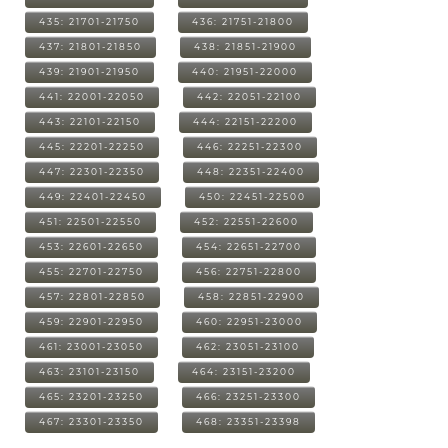
435: 21701-21750
436: 21751-21800
437: 21801-21850
438: 21851-21900
439: 21901-21950
440: 21951-22000
441: 22001-22050
442: 22051-22100
443: 22101-22150
444: 22151-22200
445: 22201-22250
446: 22251-22300
447: 22301-22350
448: 22351-22400
449: 22401-22450
450: 22451-22500
451: 22501-22550
452: 22551-22600
453: 22601-22650
454: 22651-22700
455: 22701-22750
456: 22751-22800
457: 22801-22850
458: 22851-22900
459: 22901-22950
460: 22951-23000
461: 23001-23050
462: 23051-23100
463: 23101-23150
464: 23151-23200
465: 23201-23250
466: 23251-23300
467: 23301-23350
468: 23351-23398