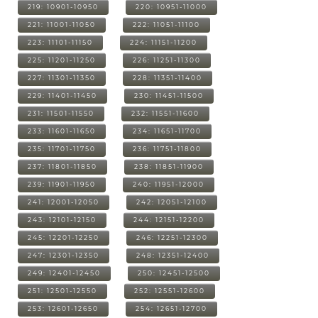
219: 10901-10950
220: 10951-11000
221: 11001-11050
222: 11051-11100
223: 11101-11150
224: 11151-11200
225: 11201-11250
226: 11251-11300
227: 11301-11350
228: 11351-11400
229: 11401-11450
230: 11451-11500
231: 11501-11550
232: 11551-11600
233: 11601-11650
234: 11651-11700
235: 11701-11750
236: 11751-11800
237: 11801-11850
238: 11851-11900
239: 11901-11950
240: 11951-12000
241: 12001-12050
242: 12051-12100
243: 12101-12150
244: 12151-12200
245: 12201-12250
246: 12251-12300
247: 12301-12350
248: 12351-12400
249: 12401-12450
250: 12451-12500
251: 12501-12550
252: 12551-12600
253: 12601-12650
254: 12651-12700