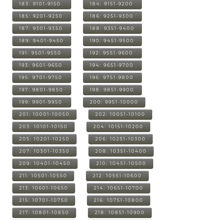
183: 9101-9150
184: 9151-9200
185: 9201-9250
186: 9251-9300
187: 9301-9350
188: 9351-9400
189: 9401-9450
190: 9451-9500
191: 9501-9550
192: 9551-9600
193: 9601-9650
194: 9651-9700
195: 9701-9750
196: 9751-9800
197: 9801-9850
198: 9851-9900
199: 9901-9950
200: 9951-10000
201: 10001-10050
202: 10051-10100
203: 10101-10150
204: 10151-10200
205: 10201-10250
206: 10251-10300
207: 10301-10350
208: 10351-10400
209: 10401-10450
210: 10451-10500
211: 10501-10550
212: 10551-10600
213: 10601-10650
214: 10651-10700
215: 10701-10750
216: 10751-10800
217: 10801-10850
218: 10851-10900