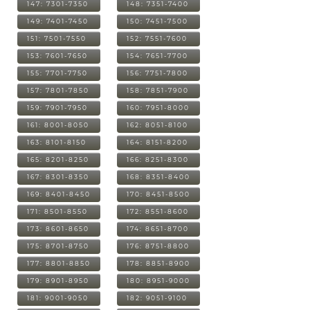
147: 7301-7350
148: 7351-7400
149: 7401-7450
150: 7451-7500
151: 7501-7550
152: 7551-7600
153: 7601-7650
154: 7651-7700
155: 7701-7750
156: 7751-7800
157: 7801-7850
158: 7851-7900
159: 7901-7950
160: 7951-8000
161: 8001-8050
162: 8051-8100
163: 8101-8150
164: 8151-8200
165: 8201-8250
166: 8251-8300
167: 8301-8350
168: 8351-8400
169: 8401-8450
170: 8451-8500
171: 8501-8550
172: 8551-8600
173: 8601-8650
174: 8651-8700
175: 8701-8750
176: 8751-8800
177: 8801-8850
178: 8851-8900
179: 8901-8950
180: 8951-9000
181: 9001-9050
182: 9051-9100