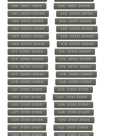
399: 19901-19950
400: 19951-20000
401: 20001-20050
402: 20051-20100
403: 20101-20150
404: 20151-20200
405: 20201-20250
406: 20251-20300
407: 20301-20350
408: 20351-20400
409: 20401-20450
410: 20451-20500
411: 20501-20550
412: 20551-20600
413: 20601-20650
414: 20651-20700
415: 20701-20750
416: 20751-20800
417: 20801-20850
418: 20851-20900
419: 20901-20950
420: 20951-21000
421: 21001-21050
422: 21051-21100
423: 21101-21150
424: 21151-21200
425: 21201-21250
426: 21251-21300
427: 21301-21350
428: 21351-21400
429: 21401-21450
430: 21451-21500
431: 21501-21550
432: 21551-21600
433: 21601-21650
434: 21651-21700