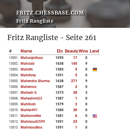
FRITZ.CHESSBASE.COM
Fritz Rangliste
Fritz Rangliste - Seite 261
#
Name
Elo
Beauty
Wins
Land
13001
.
Mahargnitsua
1595
17
0
13002
.
Mahclab
1638
145
9
13003
.
Mahdih
1585
5
0
13004
.
Mahdivey
1591
5
0
13005
.
Mahendra Sharma
1638
271
9
13006
.
Mahernoz
1587
3
0
13007
.
Mahesh G
1573
28
3
13008
.
Maheshvm23
1587
1
0
13009
.
Mahitosh
1579
2
0
13010
.
Mahler491
1580
30
0
13011
.
Mahlonmiller
1581
6
0
13012
.
Mahmoud2599
1591
23
0
13013
.
Mahmoudkns
1591
1
0