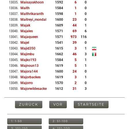
13035
.
Maisayakhoon
1592
6
0
13036
.
Maith
1584
1
0
13037
.
Maithrikaranth
1598
1
0
13038
.
Maitreyi_mondal
1600
23
0
13039
.
Majak
1609
44
1
13040
.
Majales
1571
69
6
13041
.
Majaqueen
1571
973
116
13042
.
Majel
1541
39
0
13043
.
Majid350
1615
3
1
13044
.
Majimbu
1662
46
3
13045
.
Majko193
1584
5
1
13046
.
Majnoun13
1619
5
1
13047
.
Majora144
1600
24
0
13048
.
Majorbackes
1619
3
1
13049
.
Majorro
1570
2
0
13050
.
Majorwildesacke
1612
31
3
ZURÜCK
VOR
STARTSEITE
1: 1-50
2: 51-100
3: 101-150
4: 151-200