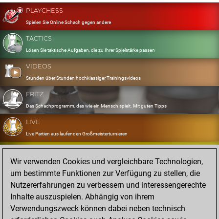
PLAYCHESS
Spielen Sie Online Schach gegen andere
TACTICS
Lösen Sie taktische Aufgaben, die zu Ihrer Spielstärke passen
VIDEOS
Stunden über Stunden hochklassiger Trainingsvideos
FRITZ
Das Schachprogramm, das wie ein Mensch spielt. Mit guten Tipps
LIVE
Live Partien aus laufenden Großmeisterturnieren
OPENINGS
Wir verwenden Cookies und vergleichbare Technologien,
Erfassen und Üben Sie Ihr Eröffnungsrepertoire
um bestimmte Funktionen zur Verfügung zu stellen, die
DATABASE
Nutzererfahrungen zu verbessern und interessengerechte
Acht Millionen starke Partien
Inhalte auszuspielen. Abhängig von ihrem
MYGAMES
Verwendungszweck können dabei neben technisch
Speichern und analysieren Sie eigene Partien in der Cloud