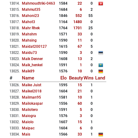
13014
.
Mahmoudtriki-0463
1584
22
0
13015
.
Mahmut35
1684
6
2
13016
.
Mahoni23
1846
552
55
13017
.
Mahot3
1164
1480
0
13018
.
Mahr Rhek
1764
1701
25
13019
.
Mahshm
1571
33
0
13020
.
Mahsing
1590
11
0
13021
.
Maidat200127
1615
67
5
13022
.
Maidu73
1590
3
0
13023
.
Maik Denner
1608
13
2
13024
.
Maik_henkel
1591
1
0
13025
.
Maik89
1576
10
0
#
Name
Elo
Beauty
Wins
Land
13026
.
Maike Juist
1595
15
1
13027
.
Maikel2018
1604
21
0
13028
.
Mailman95
1581
10
1
13029
.
Mailokaspar
1556
60
0
13030
.
Mailotero
1591
5
0
13031
.
Maiogra
1576
3
0
13032
.
Maiolo
1607
15
1
13033
.
Maipac
1604
6
0
13034
.
Mais
1566
33
1