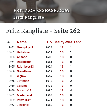
FRITZ.CHESSBASE.COM
Fritz Rangliste
Fritz Rangliste - Seite 262
#
Name
Elo
Beauty
Wins
Land
13051
.
Neverplayd4
1626
13
1
13052
.
Hinkelstein
1611
13
1
13053
.
Annaod
1600
13
0
13054
.
Desiboston
1581
13
0
13055
.
Rajanboss13
1624
13
1
13056
.
Grandtama
1612
13
0
13057
.
Wgraw
1657
13
3
13058
.
Javimtnz
1618
13
2
13059
.
Cellamo
1573
13
0
13060
.
Miranda17
1680
13
4
13061
.
Martinrassl
1593
13
0
13062
.
Privet1842
1571
13
0
13063
.
Jimserles
1582
13
0