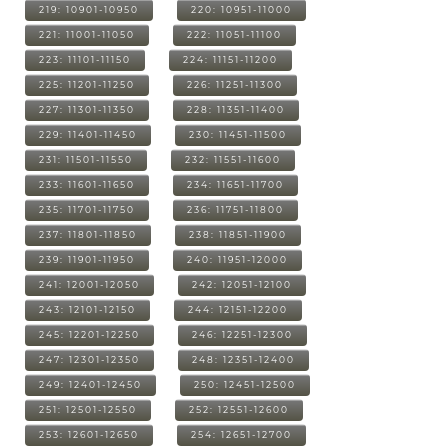
219: 10901-10950
220: 10951-11000
221: 11001-11050
222: 11051-11100
223: 11101-11150
224: 11151-11200
225: 11201-11250
226: 11251-11300
227: 11301-11350
228: 11351-11400
229: 11401-11450
230: 11451-11500
231: 11501-11550
232: 11551-11600
233: 11601-11650
234: 11651-11700
235: 11701-11750
236: 11751-11800
237: 11801-11850
238: 11851-11900
239: 11901-11950
240: 11951-12000
241: 12001-12050
242: 12051-12100
243: 12101-12150
244: 12151-12200
245: 12201-12250
246: 12251-12300
247: 12301-12350
248: 12351-12400
249: 12401-12450
250: 12451-12500
251: 12501-12550
252: 12551-12600
253: 12601-12650
254: 12651-12700