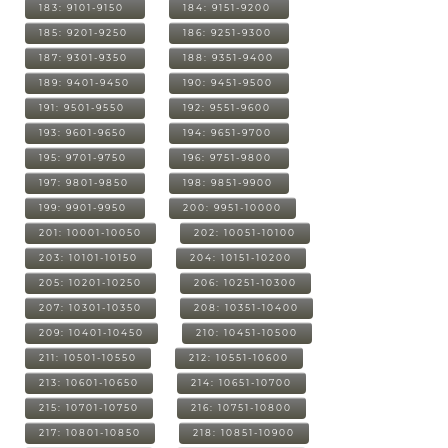
183: 9101-9150
184: 9151-9200
185: 9201-9250
186: 9251-9300
187: 9301-9350
188: 9351-9400
189: 9401-9450
190: 9451-9500
191: 9501-9550
192: 9551-9600
193: 9601-9650
194: 9651-9700
195: 9701-9750
196: 9751-9800
197: 9801-9850
198: 9851-9900
199: 9901-9950
200: 9951-10000
201: 10001-10050
202: 10051-10100
203: 10101-10150
204: 10151-10200
205: 10201-10250
206: 10251-10300
207: 10301-10350
208: 10351-10400
209: 10401-10450
210: 10451-10500
211: 10501-10550
212: 10551-10600
213: 10601-10650
214: 10651-10700
215: 10701-10750
216: 10751-10800
217: 10801-10850
218: 10851-10900