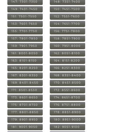
147: 7301-7350
148: 7351-7400
149: 7401-7450
150: 7451-7500
151: 7501-7550
152: 7551-7600
153: 7601-7650
154: 7651-7700
155: 7701-7750
156: 7751-7800
157: 7801-7850
158: 7851-7900
159: 7901-7950
160: 7951-8000
161: 8001-8050
162: 8051-8100
163: 8101-8150
164: 8151-8200
165: 8201-8250
166: 8251-8300
167: 8301-8350
168: 8351-8400
169: 8401-8450
170: 8451-8500
171: 8501-8550
172: 8551-8600
173: 8601-8650
174: 8651-8700
175: 8701-8750
176: 8751-8800
177: 8801-8850
178: 8851-8900
179: 8901-8950
180: 8951-9000
181: 9001-9050
182: 9051-9100