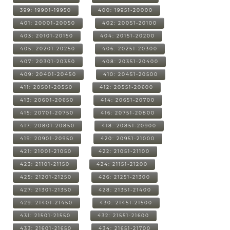
399: 19901-19950
400: 19951-20000
401: 20001-20050
402: 20051-20100
403: 20101-20150
404: 20151-20200
405: 20201-20250
406: 20251-20300
407: 20301-20350
408: 20351-20400
409: 20401-20450
410: 20451-20500
411: 20501-20550
412: 20551-20600
413: 20601-20650
414: 20651-20700
415: 20701-20750
416: 20751-20800
417: 20801-20850
418: 20851-20900
419: 20901-20950
420: 20951-21000
421: 21001-21050
422: 21051-21100
423: 21101-21150
424: 21151-21200
425: 21201-21250
426: 21251-21300
427: 21301-21350
428: 21351-21400
429: 21401-21450
430: 21451-21500
431: 21501-21550
432: 21551-21600
433: 21601-21650
434: 21651-21700