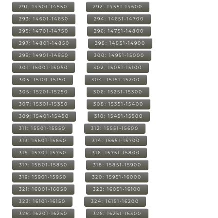
291: 14501-14550
292: 14551-14600
293: 14601-14650
294: 14651-14700
295: 14701-14750
296: 14751-14800
297: 14801-14850
298: 14851-14900
299: 14901-14950
300: 14951-15000
301: 15001-15050
302: 15051-15100
303: 15101-15150
304: 15151-15200
305: 15201-15250
306: 15251-15300
307: 15301-15350
308: 15351-15400
309: 15401-15450
310: 15451-15500
311: 15501-15550
312: 15551-15600
313: 15601-15650
314: 15651-15700
315: 15701-15750
316: 15751-15800
317: 15801-15850
318: 15851-15900
319: 15901-15950
320: 15951-16000
321: 16001-16050
322: 16051-16100
323: 16101-16150
324: 16151-16200
325: 16201-16250
326: 16251-16300