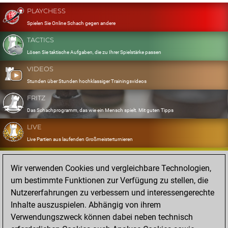
PLAYCHESS
Spielen Sie Online Schach gegen andere
TACTICS
Lösen Sie taktische Aufgaben, die zu Ihrer Spielstärke passen
VIDEOS
Stunden über Stunden hochklassiger Trainingsvideos
FRITZ
Das Schachprogramm, das wie ein Mensch spielt. Mit guten Tipps
LIVE
Live Partien aus laufenden Großmeisterturnieren
OPENINGS
Wir verwenden Cookies und vergleichbare Technologien,
Erfassen und Üben Sie Ihr Eröffnungsrepertoire
um bestimmte Funktionen zur Verfügung zu stellen, die
DATABASE
Nutzererfahrungen zu verbessern und interessengerechte
Acht Millionen starke Partien
Inhalte auszuspielen. Abhängig von ihrem
MYGAMES
Verwendungszweck können dabei neben technisch
Speichern und analysieren Sie eigene Partien in der Cloud