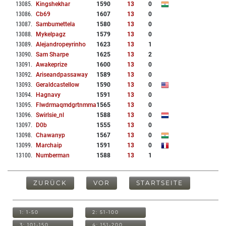
13085
.
Kingshekhar
1590
13
0
13086
.
Cb69
1607
13
0
13087
.
Sambumettela
1580
13
0
13088
.
Mykelpagz
1579
13
0
13089
.
Alejandropeyrinho
1623
13
1
13090
.
Sam Sharpe
1625
13
2
13091
.
Awakeprize
1600
13
0
13092
.
Ariseandpassaway
1589
13
0
13093
.
Geraldcastellow
1590
13
0
13094
.
Hagnavy
1591
13
0
13095
.
Flwdrmaqmdgrtnmmak
1565
13
0
13096
.
Swirlsie_nl
1588
13
0
13097
.
D0b
1555
13
0
13098
.
Chawanyp
1567
13
0
13099
.
Marchaip
1591
13
0
13100
.
Numberman
1588
13
1
ZURÜCK
VOR
STARTSEITE
1: 1-50
2: 51-100
3: 101-150
4: 151-200