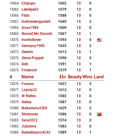
13064
.
Chipupo
1602
13
0
13065
.
Lebelge63
1579
13
0
13066
.
Flido
1588
13
0
13067
.
Halloweengambit
1640
13
2
13068
.
Anas1984
1600
13
0
13069
.
Ronald Mc Donald
1567
13
1
13070
.
Ironfistbrew
1593
13
0
13071
.
Germany1980
1633
13
2
13072
.
Geertm
1613
13
1
13073
.
Glove-Puppet
1590
13
0
13074
.
Drjb
1591
13
1
13075
.
Froebrich
1579
13
1
#
Name
Elo
Beauty
Wins
Land
13076
.
Fosuna
1657
13
3
13077
.
Loyola22
1612
13
0
13078
.
W Nelles
1582
13
0
13079
.
Sietse
1587
13
0
13080
.
Nakamura3300
1629
13
2
13081
.
Dbobonec
1586
13
0
13082
.
Sara2022
1574
13
2
13083
.
Juliatoro
1583
13
0
13084
.
Bakedbeanz4242
1589
13
1