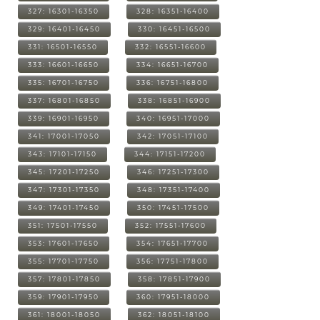
327: 16301-16350
328: 16351-16400
329: 16401-16450
330: 16451-16500
331: 16501-16550
332: 16551-16600
333: 16601-16650
334: 16651-16700
335: 16701-16750
336: 16751-16800
337: 16801-16850
338: 16851-16900
339: 16901-16950
340: 16951-17000
341: 17001-17050
342: 17051-17100
343: 17101-17150
344: 17151-17200
345: 17201-17250
346: 17251-17300
347: 17301-17350
348: 17351-17400
349: 17401-17450
350: 17451-17500
351: 17501-17550
352: 17551-17600
353: 17601-17650
354: 17651-17700
355: 17701-17750
356: 17751-17800
357: 17801-17850
358: 17851-17900
359: 17901-17950
360: 17951-18000
361: 18001-18050
362: 18051-18100