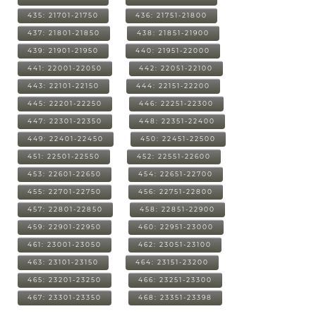
435: 21701-21750
436: 21751-21800
437: 21801-21850
438: 21851-21900
439: 21901-21950
440: 21951-22000
441: 22001-22050
442: 22051-22100
443: 22101-22150
444: 22151-22200
445: 22201-22250
446: 22251-22300
447: 22301-22350
448: 22351-22400
449: 22401-22450
450: 22451-22500
451: 22501-22550
452: 22551-22600
453: 22601-22650
454: 22651-22700
455: 22701-22750
456: 22751-22800
457: 22801-22850
458: 22851-22900
459: 22901-22950
460: 22951-23000
461: 23001-23050
462: 23051-23100
463: 23101-23150
464: 23151-23200
465: 23201-23250
466: 23251-23300
467: 23301-23350
468: 23351-23398