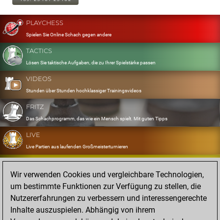
PLAYCHESS
Spielen Sie Online Schach gegen andere
TACTICS
Lösen Sie taktische Aufgaben, die zu Ihrer Spielstärke passen
VIDEOS
Stunden über Stunden hochklassiger Trainingsvideos
FRITZ
Das Schachprogramm, das wie ein Mensch spielt. Mit guten Tipps
LIVE
Live Partien aus laufenden Großmeisterturnieren
OPENINGS
Wir verwenden Cookies und vergleichbare Technologien,
Erfassen und Üben Sie Ihr Eröffnungsrepertoire
um bestimmte Funktionen zur Verfügung zu stellen, die
DATABASE
Nutzererfahrungen zu verbessern und interessengerechte
Acht Millionen starke Partien
Inhalte auszuspielen. Abhängig von ihrem
MYGAMES