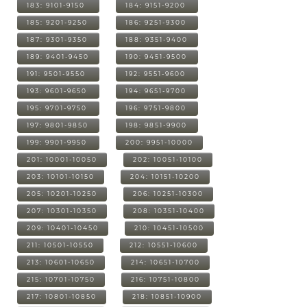
183: 9101-9150
184: 9151-9200
185: 9201-9250
186: 9251-9300
187: 9301-9350
188: 9351-9400
189: 9401-9450
190: 9451-9500
191: 9501-9550
192: 9551-9600
193: 9601-9650
194: 9651-9700
195: 9701-9750
196: 9751-9800
197: 9801-9850
198: 9851-9900
199: 9901-9950
200: 9951-10000
201: 10001-10050
202: 10051-10100
203: 10101-10150
204: 10151-10200
205: 10201-10250
206: 10251-10300
207: 10301-10350
208: 10351-10400
209: 10401-10450
210: 10451-10500
211: 10501-10550
212: 10551-10600
213: 10601-10650
214: 10651-10700
215: 10701-10750
216: 10751-10800
217: 10801-10850
218: 10851-10900