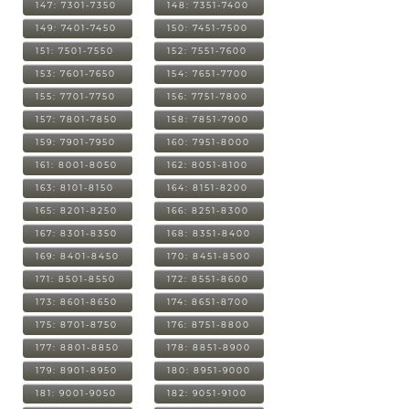
147: 7301-7350
148: 7351-7400
149: 7401-7450
150: 7451-7500
151: 7501-7550
152: 7551-7600
153: 7601-7650
154: 7651-7700
155: 7701-7750
156: 7751-7800
157: 7801-7850
158: 7851-7900
159: 7901-7950
160: 7951-8000
161: 8001-8050
162: 8051-8100
163: 8101-8150
164: 8151-8200
165: 8201-8250
166: 8251-8300
167: 8301-8350
168: 8351-8400
169: 8401-8450
170: 8451-8500
171: 8501-8550
172: 8551-8600
173: 8601-8650
174: 8651-8700
175: 8701-8750
176: 8751-8800
177: 8801-8850
178: 8851-8900
179: 8901-8950
180: 8951-9000
181: 9001-9050
182: 9051-9100