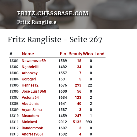
FRITZ.CHESSBASE.COM
Fritz Rangliste
Fritz Rangliste - Seite 267
#
Name
Elo
Beauty
Wins
Land
13301
.
Nowornever59
1589
18
0
13302
.
Ngabrieliii
1482
34
0
13303
.
Arborway
1557
7
0
13304
.
Korogeri
1591
5
0
13305
.
Hennes12
1676
293
22
13306
.
Jose Luis1968
1600
56
0
13307
.
Victoria64
1634
123
2
13308
.
Abu Junis
1641
40
2
13309
.
Aryan Sinha
1587
3
0
13310
.
Mcauduro
1459
247
1
13311
.
Mninkovi
2012
5132
993
13312
.
Randomrook
1607
3
0
13313
.
Andreasv061
1592
4
0