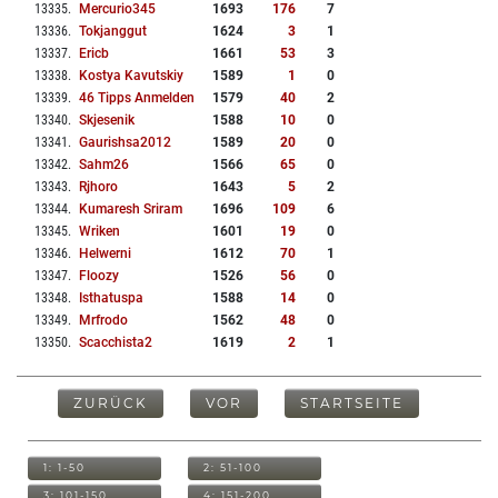
13335
.
Mercurio345
1693
176
7
13336
.
Tokjanggut
1624
3
1
13337
.
Ericb
1661
53
3
13338
.
Kostya Kavutskiy
1589
1
0
13339
.
46 Tipps Anmelden
1579
40
2
13340
.
Skjesenik
1588
10
0
13341
.
Gaurishsa2012
1589
20
0
13342
.
Sahm26
1566
65
0
13343
.
Rjhoro
1643
5
2
13344
.
Kumaresh Sriram
1696
109
6
13345
.
Wriken
1601
19
0
13346
.
Helwerni
1612
70
1
13347
.
Floozy
1526
56
0
13348
.
Isthatuspa
1588
14
0
13349
.
Mrfrodo
1562
48
0
13350
.
Scacchista2
1619
2
1
ZURÜCK
VOR
STARTSEITE
1: 1-50
2: 51-100
3: 101-150
4: 151-200