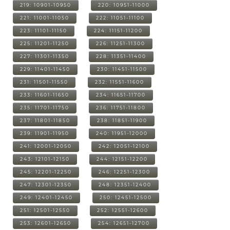
219: 10901-10950
220: 10951-11000
221: 11001-11050
222: 11051-11100
223: 11101-11150
224: 11151-11200
225: 11201-11250
226: 11251-11300
227: 11301-11350
228: 11351-11400
229: 11401-11450
230: 11451-11500
231: 11501-11550
232: 11551-11600
233: 11601-11650
234: 11651-11700
235: 11701-11750
236: 11751-11800
237: 11801-11850
238: 11851-11900
239: 11901-11950
240: 11951-12000
241: 12001-12050
242: 12051-12100
243: 12101-12150
244: 12151-12200
245: 12201-12250
246: 12251-12300
247: 12301-12350
248: 12351-12400
249: 12401-12450
250: 12451-12500
251: 12501-12550
252: 12551-12600
253: 12601-12650
254: 12651-12700