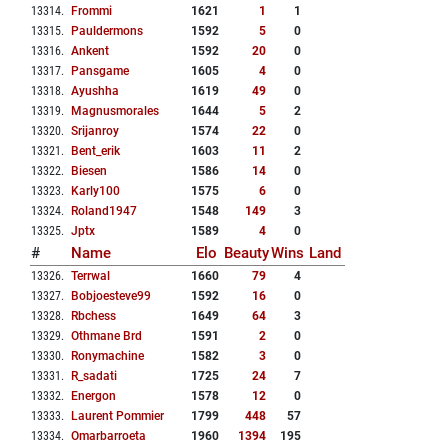
13314
.
Frommi
1621
1
1
13315
.
Pauldermons
1592
5
0
13316
.
Ankent
1592
20
0
13317
.
Pansgame
1605
4
0
13318
.
Ayushha
1619
49
0
13319
.
Magnusmorales
1644
5
2
13320
.
Srijanroy
1574
22
0
13321
.
Bent_erik
1603
11
2
13322
.
Biesen
1586
14
0
13323
.
Karly100
1575
6
0
13324
.
Roland1947
1548
149
3
13325
.
Jptx
1589
4
0
#
Name
Elo
Beauty
Wins
Land
13326
.
Terrwal
1660
79
4
13327
.
Bobjoesteve99
1592
16
0
13328
.
Rbchess
1649
64
3
13329
.
Othmane Brd
1591
2
0
13330
.
Ronymachine
1582
3
0
13331
.
R_sadati
1725
24
7
13332
.
Energon
1578
12
0
13333
.
Laurent Pommier
1799
448
57
13334
.
Omarbarroeta
1960
1394
195