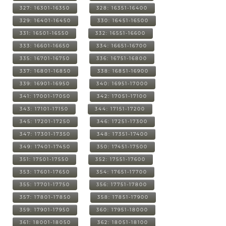
327: 16301-16350
328: 16351-16400
329: 16401-16450
330: 16451-16500
331: 16501-16550
332: 16551-16600
333: 16601-16650
334: 16651-16700
335: 16701-16750
336: 16751-16800
337: 16801-16850
338: 16851-16900
339: 16901-16950
340: 16951-17000
341: 17001-17050
342: 17051-17100
343: 17101-17150
344: 17151-17200
345: 17201-17250
346: 17251-17300
347: 17301-17350
348: 17351-17400
349: 17401-17450
350: 17451-17500
351: 17501-17550
352: 17551-17600
353: 17601-17650
354: 17651-17700
355: 17701-17750
356: 17751-17800
357: 17801-17850
358: 17851-17900
359: 17901-17950
360: 17951-18000
361: 18001-18050
362: 18051-18100