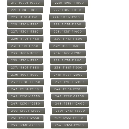
219: 10901-10950
220: 10951-11000
221: 11001-11050
222: 11051-11100
223: 11101-11150
224: 11151-11200
225: 11201-11250
226: 11251-11300
227: 11301-11350
228: 11351-11400
229: 11401-11450
230: 11451-11500
231: 11501-11550
232: 11551-11600
233: 11601-11650
234: 11651-11700
235: 11701-11750
236: 11751-11800
237: 11801-11850
238: 11851-11900
239: 11901-11950
240: 11951-12000
241: 12001-12050
242: 12051-12100
243: 12101-12150
244: 12151-12200
245: 12201-12250
246: 12251-12300
247: 12301-12350
248: 12351-12400
249: 12401-12450
250: 12451-12500
251: 12501-12550
252: 12551-12600
253: 12601-12650
254: 12651-12700