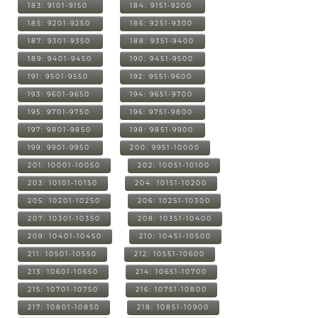
183: 9101-9150
184: 9151-9200
185: 9201-9250
186: 9251-9300
187: 9301-9350
188: 9351-9400
189: 9401-9450
190: 9451-9500
191: 9501-9550
192: 9551-9600
193: 9601-9650
194: 9651-9700
195: 9701-9750
196: 9751-9800
197: 9801-9850
198: 9851-9900
199: 9901-9950
200: 9951-10000
201: 10001-10050
202: 10051-10100
203: 10101-10150
204: 10151-10200
205: 10201-10250
206: 10251-10300
207: 10301-10350
208: 10351-10400
209: 10401-10450
210: 10451-10500
211: 10501-10550
212: 10551-10600
213: 10601-10650
214: 10651-10700
215: 10701-10750
216: 10751-10800
217: 10801-10850
218: 10851-10900