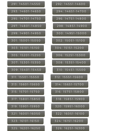
291: 14501-14550
292: 14551-14600
293: 14601-14650
294: 14651-14700
295: 14701-14750
296: 14751-14800
297: 14801-14850
298: 14851-14900
299: 14901-14950
300: 14951-15000
301: 15001-15050
302: 15051-15100
303: 15101-15150
304: 15151-15200
305: 15201-15250
306: 15251-15300
307: 15301-15350
308: 15351-15400
309: 15401-15450
310: 15451-15500
311: 15501-15550
312: 15551-15600
313: 15601-15650
314: 15651-15700
315: 15701-15750
316: 15751-15800
317: 15801-15850
318: 15851-15900
319: 15901-15950
320: 15951-16000
321: 16001-16050
322: 16051-16100
323: 16101-16150
324: 16151-16200
325: 16201-16250
326: 16251-16300