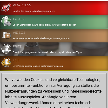
PLAYCHESS
Spielen Sie Online Schach gegen andere
TACTICS
Lösen Sie taktische Aufgaben, die zu Ihrer Spielstärke passen
VIDEOS
Stunden über Stunden hochklassiger Trainingsvideos
FRITZ
Das Schachprogramm, das wie ein Mensch spielt. Mit guten Tipps
LIVE
Live Partien aus laufenden Großmeisterturnieren
OPENINGS
Wir verwenden Cookies und vergleichbare Technologien,
Erfassen und Üben Sie Ihr Eröffnungsrepertoire
um bestimmte Funktionen zur Verfügung zu stellen, die
DATABASE
Nutzererfahrungen zu verbessern und interessengerechte
Acht Millionen starke Partien
Inhalte auszuspielen. Abhängig von ihrem
MYGAMES
Verwendungszweck können dabei neben technisch
Speichern und analysieren Sie eigene Partien in der Cloud