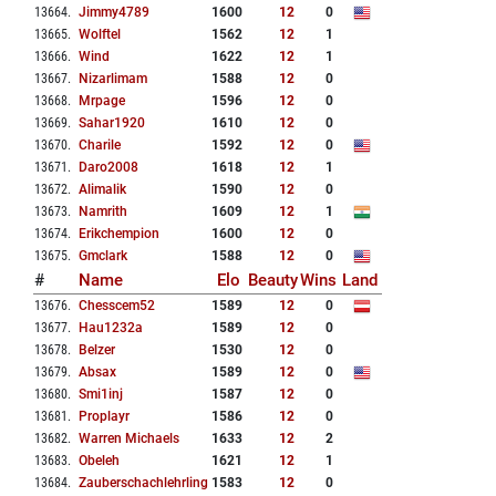
13664
.
Jimmy4789
1600
12
0
13665
.
Wolftel
1562
12
1
13666
.
Wind
1622
12
1
13667
.
Nizarlimam
1588
12
0
13668
.
Mrpage
1596
12
0
13669
.
Sahar1920
1610
12
0
13670
.
Charile
1592
12
0
13671
.
Daro2008
1618
12
1
13672
.
Alimalik
1590
12
0
13673
.
Namrith
1609
12
1
13674
.
Erikchempion
1600
12
0
13675
.
Gmclark
1588
12
0
#
Name
Elo
Beauty
Wins
Land
13676
.
Chesscem52
1589
12
0
13677
.
Hau1232a
1589
12
0
13678
.
Belzer
1530
12
0
13679
.
Absax
1589
12
0
13680
.
Smi1inj
1587
12
0
13681
.
Proplayr
1586
12
0
13682
.
Warren Michaels
1633
12
2
13683
.
Obeleh
1621
12
1
13684
.
Zauberschachlehrling
1583
12
0