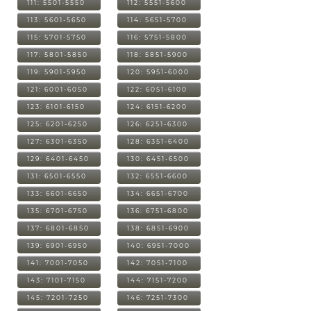
111: 5501-5550
112: 5551-5600
113: 5601-5650
114: 5651-5700
115: 5701-5750
116: 5751-5800
117: 5801-5850
118: 5851-5900
119: 5901-5950
120: 5951-6000
121: 6001-6050
122: 6051-6100
123: 6101-6150
124: 6151-6200
125: 6201-6250
126: 6251-6300
127: 6301-6350
128: 6351-6400
129: 6401-6450
130: 6451-6500
131: 6501-6550
132: 6551-6600
133: 6601-6650
134: 6651-6700
135: 6701-6750
136: 6751-6800
137: 6801-6850
138: 6851-6900
139: 6901-6950
140: 6951-7000
141: 7001-7050
142: 7051-7100
143: 7101-7150
144: 7151-7200
145: 7201-7250
146: 7251-7300