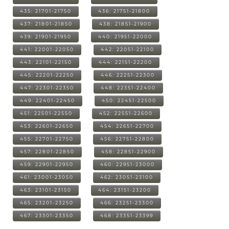
435: 21701-21750
436: 21751-21800
437: 21801-21850
438: 21851-21900
439: 21901-21950
440: 21951-22000
441: 22001-22050
442: 22051-22100
443: 22101-22150
444: 22151-22200
445: 22201-22250
446: 22251-22300
447: 22301-22350
448: 22351-22400
449: 22401-22450
450: 22451-22500
451: 22501-22550
452: 22551-22600
453: 22601-22650
454: 22651-22700
455: 22701-22750
456: 22751-22800
457: 22801-22850
458: 22851-22900
459: 22901-22950
460: 22951-23000
461: 23001-23050
462: 23051-23100
463: 23101-23150
464: 23151-23200
465: 23201-23250
466: 23251-23300
467: 23301-23350
468: 23351-23399