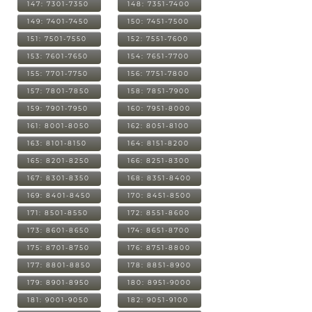
147: 7301-7350
148: 7351-7400
149: 7401-7450
150: 7451-7500
151: 7501-7550
152: 7551-7600
153: 7601-7650
154: 7651-7700
155: 7701-7750
156: 7751-7800
157: 7801-7850
158: 7851-7900
159: 7901-7950
160: 7951-8000
161: 8001-8050
162: 8051-8100
163: 8101-8150
164: 8151-8200
165: 8201-8250
166: 8251-8300
167: 8301-8350
168: 8351-8400
169: 8401-8450
170: 8451-8500
171: 8501-8550
172: 8551-8600
173: 8601-8650
174: 8651-8700
175: 8701-8750
176: 8751-8800
177: 8801-8850
178: 8851-8900
179: 8901-8950
180: 8951-9000
181: 9001-9050
182: 9051-9100