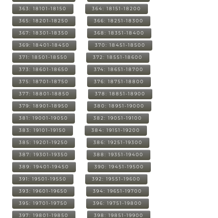
363: 18101-18150
364: 18151-18200
365: 18201-18250
366: 18251-18300
367: 18301-18350
368: 18351-18400
369: 18401-18450
370: 18451-18500
371: 18501-18550
372: 18551-18600
373: 18601-18650
374: 18651-18700
375: 18701-18750
376: 18751-18800
377: 18801-18850
378: 18851-18900
379: 18901-18950
380: 18951-19000
381: 19001-19050
382: 19051-19100
383: 19101-19150
384: 19151-19200
385: 19201-19250
386: 19251-19300
387: 19301-19350
388: 19351-19400
389: 19401-19450
390: 19451-19500
391: 19501-19550
392: 19551-19600
393: 19601-19650
394: 19651-19700
395: 19701-19750
396: 19751-19800
397: 19801-19850
398: 19851-19900