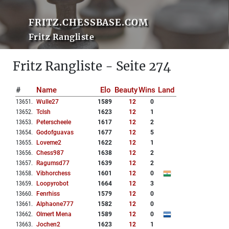
FRITZ.CHESSBASE.COM
Fritz Rangliste
Fritz Rangliste - Seite 274
#
Name
Elo
Beauty
Wins
Land
13651
.
Wulle27
1589
12
0
13652
.
Tclsh
1623
12
1
13653
.
Peterscheele
1617
12
2
13654
.
Godofguavas
1677
12
5
13655
.
Loveme2
1622
12
1
13656
.
Chess987
1638
12
2
13657
.
Ragumsd77
1639
12
2
13658
.
Vibhorchess
1601
12
0
13659
.
Loopyrobot
1664
12
3
13660
.
Fenrhiss
1579
12
0
13661
.
Alphaone777
1582
12
0
13662
.
Olmert Mena
1589
12
0
13663
.
Jochen2
1623
12
1