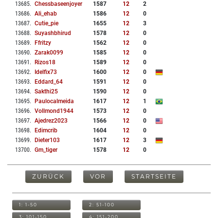
13685
.
Chessbaseenjoyer
1587
12
2
13686
.
Ali_ehab
1586
12
0
13687
.
Cutie_pie
1655
12
3
13688
.
Suyashbhirud
1578
12
0
13689
.
Ffritzy
1562
12
0
13690
.
Zarak0099
1585
12
0
13691
.
Rizos18
1589
12
0
13692
.
Idelfix73
1600
12
0
13693
.
Eddard_64
1591
12
0
13694
.
Sakthi25
1590
12
0
13695
.
Paulocalmeida
1617
12
1
13696
.
Vollmond1944
1573
12
0
13697
.
Ajedrez2023
1566
12
0
13698
.
Edimcrib
1604
12
0
13699
.
Dieter103
1617
12
3
13700
.
Gm_tiger
1578
12
0
ZURÜCK
VOR
STARTSEITE
1: 1-50
2: 51-100
3: 101-150
4: 151-200