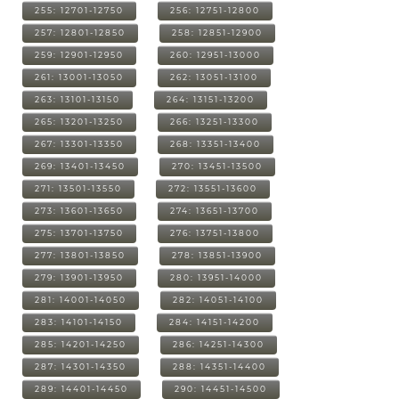
255: 12701-12750
256: 12751-12800
257: 12801-12850
258: 12851-12900
259: 12901-12950
260: 12951-13000
261: 13001-13050
262: 13051-13100
263: 13101-13150
264: 13151-13200
265: 13201-13250
266: 13251-13300
267: 13301-13350
268: 13351-13400
269: 13401-13450
270: 13451-13500
271: 13501-13550
272: 13551-13600
273: 13601-13650
274: 13651-13700
275: 13701-13750
276: 13751-13800
277: 13801-13850
278: 13851-13900
279: 13901-13950
280: 13951-14000
281: 14001-14050
282: 14051-14100
283: 14101-14150
284: 14151-14200
285: 14201-14250
286: 14251-14300
287: 14301-14350
288: 14351-14400
289: 14401-14450
290: 14451-14500