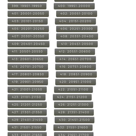
399: 19901-19950
400: 19951-20000
401: 20001-20050
402: 20051-20100
403: 20101-20150
404: 20151-20200
405: 20201-20250
406: 20251-20300
407: 20301-20350
408: 20351-20400
409: 20401-20450
410: 20451-20500
411: 20501-20550
412: 20551-20600
413: 20601-20650
414: 20651-20700
415: 20701-20750
416: 20751-20800
417: 20801-20850
418: 20851-20900
419: 20901-20950
420: 20951-21000
421: 21001-21050
422: 21051-21100
423: 21101-21150
424: 21151-21200
425: 21201-21250
426: 21251-21300
427: 21301-21350
428: 21351-21400
429: 21401-21450
430: 21451-21500
431: 21501-21550
432: 21551-21600
433: 21601-21650
434: 21651-21700