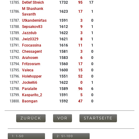
13785
.
Detlef Streich
1732
95
17
M Shashank
13786
.
1623
17
1
Savanth
13787
.
Utkandemirtas
1591
3
0
13788
.
Sepsakov83
1612
9
1
13789
.
Jazzdub
1622
3
1
13790
.
Jwiz0329
1621
8
1
13791
.
Fcocassina
1616
11
1
13792
.
Chessagent
1581
3
0
13793
.
Arahosen
1583
6
0
13794
.
Fritzosram
1560
17
0
13795
.
Valeca
1600
15
0
13796
.
Holehopper
1551
52
0
13797
.
Jockel66
1622
0
1
13798
.
Paralaile
1589
96
6
13799
.
Kasparito_2
1591
5
0
13800
.
Baongan
1592
47
0
ZURÜCK
VOR
STARTSEITE
1: 1-50
2: 51-100