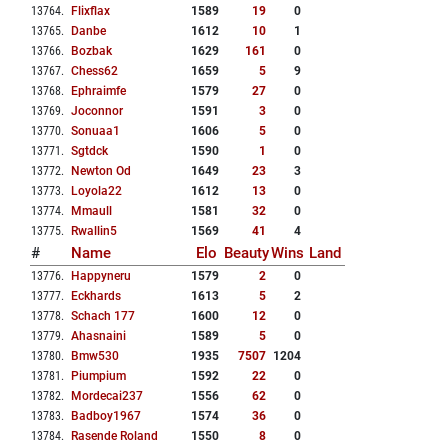
13764
.
Flixflax
1589
19
0
13765
.
Danbe
1612
10
1
13766
.
Bozbak
1629
161
0
13767
.
Chess62
1659
5
9
13768
.
Ephraimfe
1579
27
0
13769
.
Joconnor
1591
3
0
13770
.
Sonuaa1
1606
5
0
13771
.
Sgtdck
1590
1
0
13772
.
Newton Od
1649
23
3
13773
.
Loyola22
1612
13
0
13774
.
Mmaull
1581
32
0
13775
.
Rwallin5
1569
41
4
#
Name
Elo
Beauty
Wins
Land
13776
.
Happyneru
1579
2
0
13777
.
Eckhards
1613
5
2
13778
.
Schach 177
1600
12
0
13779
.
Ahasnaini
1589
5
0
13780
.
Bmw530
1935
7507
1204
13781
.
Piumpium
1592
22
0
13782
.
Mordecai237
1556
62
0
13783
.
Badboy1967
1574
36
0
13784
.
Rasende Roland
1550
8
0