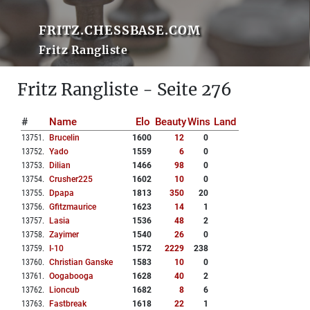
FRITZ.CHESSBASE.COM
Fritz Rangliste
Fritz Rangliste - Seite 276
#
Name
Elo
Beauty
Wins
Land
13751
.
Brucelin
1600
12
0
13752
.
Yado
1559
6
0
13753
.
Dilian
1466
98
0
13754
.
Crusher225
1602
10
0
13755
.
Dpapa
1813
350
20
13756
.
Gfitzmaurice
1623
14
1
13757
.
Lasia
1536
48
2
13758
.
Zayimer
1540
26
0
13759
.
I-10
1572
2229
238
13760
.
Christian Ganske
1583
10
0
13761
.
Oogabooga
1628
40
2
13762
.
Lioncub
1682
8
6
13763
.
Fastbreak
1618
22
1