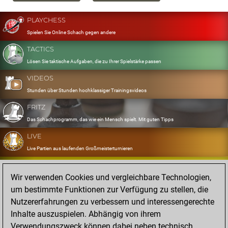
PLAYCHESS
Spielen Sie Online Schach gegen andere
TACTICS
Lösen Sie taktische Aufgaben, die zu Ihrer Spielstärke passen
VIDEOS
Stunden über Stunden hochklassiger Trainingsvideos
FRITZ
Das Schachprogramm, das wie ein Mensch spielt. Mit guten Tipps
LIVE
Live Partien aus laufenden Großmeisterturnieren
OPENINGS
Wir verwenden Cookies und vergleichbare Technologien,
Erfassen und Üben Sie Ihr Eröffnungsrepertoire
um bestimmte Funktionen zur Verfügung zu stellen, die
DATABASE
Nutzererfahrungen zu verbessern und interessengerechte
Acht Millionen starke Partien
Inhalte auszuspielen. Abhängig von ihrem
MYGAMES
Verwendungszweck können dabei neben technisch