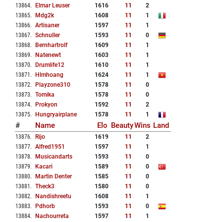
13864
.
Elmar Leuser
1616
11
2
13865
.
Mdg2k
1608
11
1
13866
.
Artisaner
1597
11
1
13867
.
Schnuller
1593
11
0
13868
.
Bernhartrolf
1609
11
1
13869
.
Natenewt
1603
11
1
13870
.
Drumlife12
1610
11
1
13871
.
Hlmhoang
1624
11
1
13872
.
Playzone310
1578
11
0
13873
.
Tomika
1578
11
0
13874
.
Prokyon
1592
11
2
13875
.
Hungryairplane
1578
11
1
#
Name
Elo
Beauty
Wins
Land
13876
.
Rijo
1619
11
2
13877
.
Alfred1951
1597
11
1
13878
.
Musicandarts
1593
11
0
13879
.
Kacari
1589
11
0
13880
.
Martin Denter
1585
11
0
13881
.
Theck3
1580
11
0
13882
.
Nandishreetu
1608
11
1
13883
.
Pdhorb
1593
11
0
13884
.
Nachourreta
1597
11
1