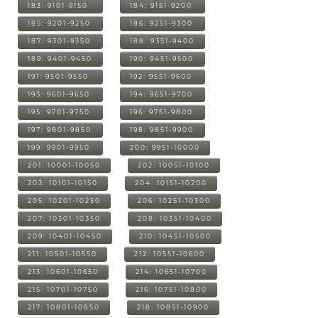
183: 9101-9150
184: 9151-9200
185: 9201-9250
186: 9251-9300
187: 9301-9350
188: 9351-9400
189: 9401-9450
190: 9451-9500
191: 9501-9550
192: 9551-9600
193: 9601-9650
194: 9651-9700
195: 9701-9750
196: 9751-9800
197: 9801-9850
198: 9851-9900
199: 9901-9950
200: 9951-10000
201: 10001-10050
202: 10051-10100
203: 10101-10150
204: 10151-10200
205: 10201-10250
206: 10251-10300
207: 10301-10350
208: 10351-10400
209: 10401-10450
210: 10451-10500
211: 10501-10550
212: 10551-10600
213: 10601-10650
214: 10651-10700
215: 10701-10750
216: 10751-10800
217: 10801-10850
218: 10851-10900