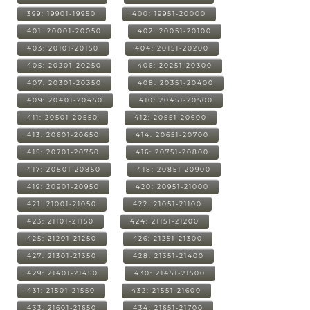
399: 19901-19950
400: 19951-20000
401: 20001-20050
402: 20051-20100
403: 20101-20150
404: 20151-20200
405: 20201-20250
406: 20251-20300
407: 20301-20350
408: 20351-20400
409: 20401-20450
410: 20451-20500
411: 20501-20550
412: 20551-20600
413: 20601-20650
414: 20651-20700
415: 20701-20750
416: 20751-20800
417: 20801-20850
418: 20851-20900
419: 20901-20950
420: 20951-21000
421: 21001-21050
422: 21051-21100
423: 21101-21150
424: 21151-21200
425: 21201-21250
426: 21251-21300
427: 21301-21350
428: 21351-21400
429: 21401-21450
430: 21451-21500
431: 21501-21550
432: 21551-21600
433: 21601-21650
434: 21651-21700