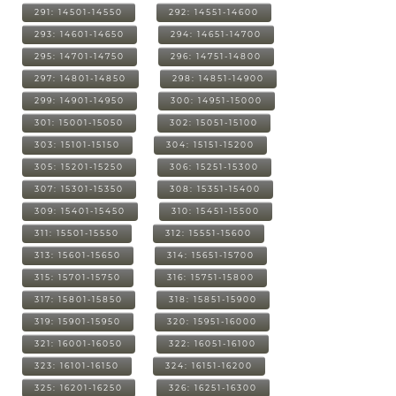
291: 14501-14550
292: 14551-14600
293: 14601-14650
294: 14651-14700
295: 14701-14750
296: 14751-14800
297: 14801-14850
298: 14851-14900
299: 14901-14950
300: 14951-15000
301: 15001-15050
302: 15051-15100
303: 15101-15150
304: 15151-15200
305: 15201-15250
306: 15251-15300
307: 15301-15350
308: 15351-15400
309: 15401-15450
310: 15451-15500
311: 15501-15550
312: 15551-15600
313: 15601-15650
314: 15651-15700
315: 15701-15750
316: 15751-15800
317: 15801-15850
318: 15851-15900
319: 15901-15950
320: 15951-16000
321: 16001-16050
322: 16051-16100
323: 16101-16150
324: 16151-16200
325: 16201-16250
326: 16251-16300