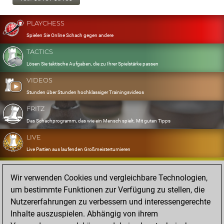
PLAYCHESS
Spielen Sie Online Schach gegen andere
TACTICS
Lösen Sie taktische Aufgaben, die zu Ihrer Spielstärke passen
VIDEOS
Stunden über Stunden hochklassiger Trainingsvideos
FRITZ
Das Schachprogramm, das wie ein Mensch spielt. Mit guten Tipps
LIVE
Live Partien aus laufenden Großmeisterturnieren
OPENINGS
Wir verwenden Cookies und vergleichbare Technologien,
Erfassen und Üben Sie Ihr Eröffnungsrepertoire
um bestimmte Funktionen zur Verfügung zu stellen, die
DATABASE
Nutzererfahrungen zu verbessern und interessengerechte
Acht Millionen starke Partien
Inhalte auszuspielen. Abhängig von ihrem
MYGAMES