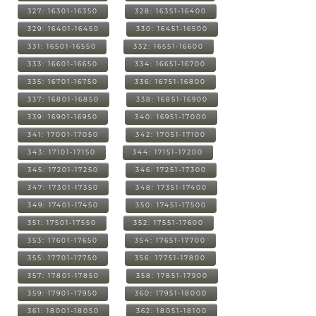
327: 16301-16350
328: 16351-16400
329: 16401-16450
330: 16451-16500
331: 16501-16550
332: 16551-16600
333: 16601-16650
334: 16651-16700
335: 16701-16750
336: 16751-16800
337: 16801-16850
338: 16851-16900
339: 16901-16950
340: 16951-17000
341: 17001-17050
342: 17051-17100
343: 17101-17150
344: 17151-17200
345: 17201-17250
346: 17251-17300
347: 17301-17350
348: 17351-17400
349: 17401-17450
350: 17451-17500
351: 17501-17550
352: 17551-17600
353: 17601-17650
354: 17651-17700
355: 17701-17750
356: 17751-17800
357: 17801-17850
358: 17851-17900
359: 17901-17950
360: 17951-18000
361: 18001-18050
362: 18051-18100