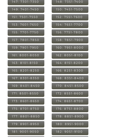
147: 7301-7350
148: 7351-7400
149: 7401-7450
150: 7451-7500
151: 7501-7550
152: 7551-7600
153: 7601-7650
154: 7651-7700
155: 7701-7750
156: 7751-7800
157: 7801-7850
158: 7851-7900
159: 7901-7950
160: 7951-8000
161: 8001-8050
162: 8051-8100
163: 8101-8150
164: 8151-8200
165: 8201-8250
166: 8251-8300
167: 8301-8350
168: 8351-8400
169: 8401-8450
170: 8451-8500
171: 8501-8550
172: 8551-8600
173: 8601-8650
174: 8651-8700
175: 8701-8750
176: 8751-8800
177: 8801-8850
178: 8851-8900
179: 8901-8950
180: 8951-9000
181: 9001-9050
182: 9051-9100