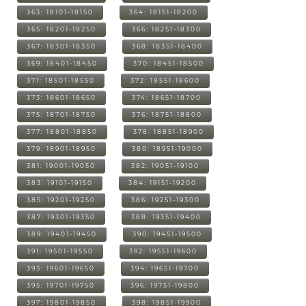
363: 18101-18150
364: 18151-18200
365: 18201-18250
366: 18251-18300
367: 18301-18350
368: 18351-18400
369: 18401-18450
370: 18451-18500
371: 18501-18550
372: 18551-18600
373: 18601-18650
374: 18651-18700
375: 18701-18750
376: 18751-18800
377: 18801-18850
378: 18851-18900
379: 18901-18950
380: 18951-19000
381: 19001-19050
382: 19051-19100
383: 19101-19150
384: 19151-19200
385: 19201-19250
386: 19251-19300
387: 19301-19350
388: 19351-19400
389: 19401-19450
390: 19451-19500
391: 19501-19550
392: 19551-19600
393: 19601-19650
394: 19651-19700
395: 19701-19750
396: 19751-19800
397: 19801-19850
398: 19851-19900