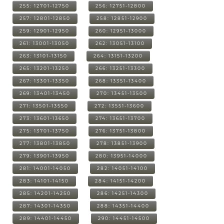
255: 12701-12750
256: 12751-12800
257: 12801-12850
258: 12851-12900
259: 12901-12950
260: 12951-13000
261: 13001-13050
262: 13051-13100
263: 13101-13150
264: 13151-13200
265: 13201-13250
266: 13251-13300
267: 13301-13350
268: 13351-13400
269: 13401-13450
270: 13451-13500
271: 13501-13550
272: 13551-13600
273: 13601-13650
274: 13651-13700
275: 13701-13750
276: 13751-13800
277: 13801-13850
278: 13851-13900
279: 13901-13950
280: 13951-14000
281: 14001-14050
282: 14051-14100
283: 14101-14150
284: 14151-14200
285: 14201-14250
286: 14251-14300
287: 14301-14350
288: 14351-14400
289: 14401-14450
290: 14451-14500