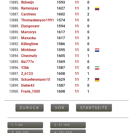
13885
.
Robwijn
1593
11
0
13886
.
Ramonpay
1627
11
3
13887
.
Carchess
1602
11
2
13888
.
Thomaskenyon1991
1574
11
0
13889
.
Elangovanr
1594
11
0
13890
.
Marcorys
1617
11
0
13891
.
Maxacka
1617
11
3
13892
.
Killingtime
1586
11
0
13893
.
Michbear
1595
11
0
13894
.
Checmaty
1605
11
1
13895
.
Ilia777s
1569
11
0
13896
.
Y2kk
1587
11
0
13897
.
Z_b123
1608
11
1
13898
.
Schaefersmann10
1629
11
7
13899
.
Dieter43
1587
11
0
13900
.
Frank_1000
1608
11
1
ZURÜCK
VOR
STARTSEITE
1: 1-50
2: 51-100
3: 101-150
4: 151-200