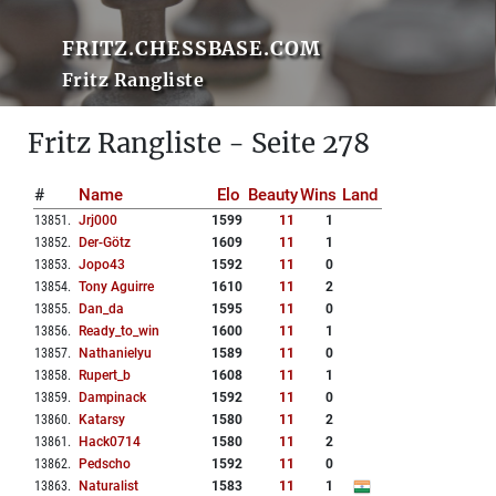
FRITZ.CHESSBASE.COM
Fritz Rangliste
Fritz Rangliste - Seite 278
#
Name
Elo
Beauty
Wins
Land
13851
.
Jrj000
1599
11
1
13852
.
Der-Götz
1609
11
1
13853
.
Jopo43
1592
11
0
13854
.
Tony Aguirre
1610
11
2
13855
.
Dan_da
1595
11
0
13856
.
Ready_to_win
1600
11
1
13857
.
Nathanielyu
1589
11
0
13858
.
Rupert_b
1608
11
1
13859
.
Dampinack
1592
11
0
13860
.
Katarsy
1580
11
2
13861
.
Hack0714
1580
11
2
13862
.
Pedscho
1592
11
0
13863
.
Naturalist
1583
11
1