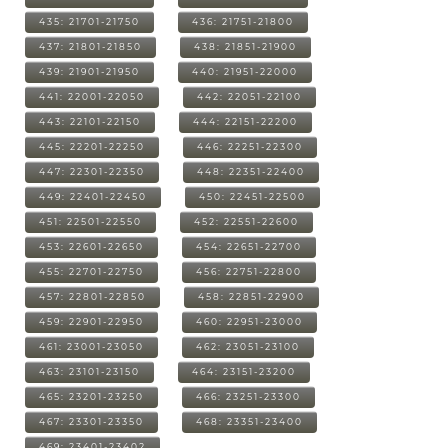
435: 21701-21750
436: 21751-21800
437: 21801-21850
438: 21851-21900
439: 21901-21950
440: 21951-22000
441: 22001-22050
442: 22051-22100
443: 22101-22150
444: 22151-22200
445: 22201-22250
446: 22251-22300
447: 22301-22350
448: 22351-22400
449: 22401-22450
450: 22451-22500
451: 22501-22550
452: 22551-22600
453: 22601-22650
454: 22651-22700
455: 22701-22750
456: 22751-22800
457: 22801-22850
458: 22851-22900
459: 22901-22950
460: 22951-23000
461: 23001-23050
462: 23051-23100
463: 23101-23150
464: 23151-23200
465: 23201-23250
466: 23251-23300
467: 23301-23350
468: 23351-23400
469: 23401-23402