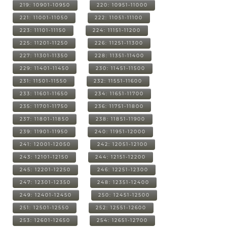
219: 10901-10950
220: 10951-11000
221: 11001-11050
222: 11051-11100
223: 11101-11150
224: 11151-11200
225: 11201-11250
226: 11251-11300
227: 11301-11350
228: 11351-11400
229: 11401-11450
230: 11451-11500
231: 11501-11550
232: 11551-11600
233: 11601-11650
234: 11651-11700
235: 11701-11750
236: 11751-11800
237: 11801-11850
238: 11851-11900
239: 11901-11950
240: 11951-12000
241: 12001-12050
242: 12051-12100
243: 12101-12150
244: 12151-12200
245: 12201-12250
246: 12251-12300
247: 12301-12350
248: 12351-12400
249: 12401-12450
250: 12451-12500
251: 12501-12550
252: 12551-12600
253: 12601-12650
254: 12651-12700