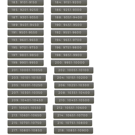
183: 9101-9150
184: 9151-9200
185: 9201-9250
186: 9251-9300
187: 9301-9350
188: 9351-9400
189: 9401-9450
190: 9451-9500
191: 9501-9550
192: 9551-9600
193: 9601-9650
194: 9651-9700
195: 9701-9750
196: 9751-9800
197: 9801-9850
198: 9851-9900
199: 9901-9950
200: 9951-10000
201: 10001-10050
202: 10051-10100
203: 10101-10150
204: 10151-10200
205: 10201-10250
206: 10251-10300
207: 10301-10350
208: 10351-10400
209: 10401-10450
210: 10451-10500
211: 10501-10550
212: 10551-10600
213: 10601-10650
214: 10651-10700
215: 10701-10750
216: 10751-10800
217: 10801-10850
218: 10851-10900