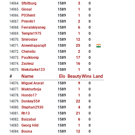
14064
.
Sfbitburg
1589
3
0
14065
.
Giosal
1589
1
0
14066
.
P03teint
1589
1
0
14067
.
Pmn461
1589
2
0
14068
.
Fevralskiysneg
1589
6
0
14069
.
Temple1975
1589
1
0
14070
.
Smiroslav
1589
12
0
14071
.
Aneeshaparajit
1589
25
0
14072
.
Chenxilu
1589
2
0
14073
.
Paulklomp
1589
17
0
14074
.
Zsolesz
1589
16
0
14075
.
Niekstarke123
1589
1
0
#
Name
Elo
Beauty
Wins
Land
14076
.
Miguel Ararat
1589
9
0
14077
.
Maknurboja
1589
1
0
14078
.
Hondo17
1589
1
0
14079
.
Donkey55#
1589
22
0
14080
.
Stephan2930
1589
4
0
14081
.
Rh13
1589
21
0
14082
.
Baizabal
1589
6
0
14083
.
Georg Hild
1589
1
0
14084
.
Boona
1589
12
0