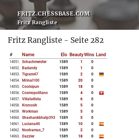
FRITZ.CHESSBASE.COM
Fritz Rangliste
Fritz Rangliste - Seite 282
#
Name
Elo
Beauty
Wins
Land
14051
.
Schachmeister
1589
1
0
14052
.
Badandy
1589
1
0
14053
.
Tigram47
1589
2
0
14054
.
Mrinal100
1589
20
0
14055
.
Coolsipun
1589
18
0
14056
.
Cosmopolitano
1589
4
0
14057
.
Villatallista
1589
6
0
14058
.
Kronosih
1589
5
0
14059
.
Workman
1589
5
0
14060
.
Shashankbhatp393
1589
5
0
14061
.
Luciana40
1589
10
0
14062
.
Nostramus_7
1589
2
0
14063
.
Dazzler
1589
18
0