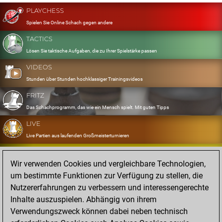
PLAYCHESS
Spielen Sie Online Schach gegen andere
TACTICS
Lösen Sie taktische Aufgaben, die zu Ihrer Spielstärke passen
VIDEOS
Stunden über Stunden hochklassiger Trainingsvideos
FRITZ
Das Schachprogramm, das wie ein Mensch spielt. Mit guten Tipps
LIVE
Live Partien aus laufenden Großmeisterturnieren
OPENINGS
Wir verwenden Cookies und vergleichbare Technologien,
Erfassen und Üben Sie Ihr Eröffnungsrepertoire
um bestimmte Funktionen zur Verfügung zu stellen, die
DATABASE
Nutzererfahrungen zu verbessern und interessengerechte
Acht Millionen starke Partien
Inhalte auszuspielen. Abhängig von ihrem
MYGAMES
Verwendungszweck können dabei neben technisch
Speichern und analysieren Sie eigene Partien in der Cloud