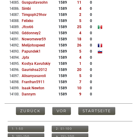
14085
.
Gusgustavsohn
1589
11
0
14086
.
Simbi
1589
4
0
14087
.
Timgoph29hsv
1589
2
0
14088
.
Felixko
1589
5
0
14089
.
Jfco66
1589
25
0
14090
.
Gddonney2
1589
4
0
14091
.
Nowornever59
1589
18
0
14092
.
Melijotospeed
1589
26
0
14093
.
Papundek1
1589
5
0
14094
.
Jptx
1589
4
0
14095
.
Kostya Kavutskiy
1589
1
0
14096
.
Gaurishsa2012
1589
20
0
14097
.
Alisanyasavoli
1589
5
0
14098
.
Franfran5911
1589
7
0
14099
.
Isaak Newton
1589
10
0
14100
.
Dannym
1589
9
0
ZURÜCK
VOR
STARTSEITE
1: 1-50
2: 51-100
3: 101-150
4: 151-200