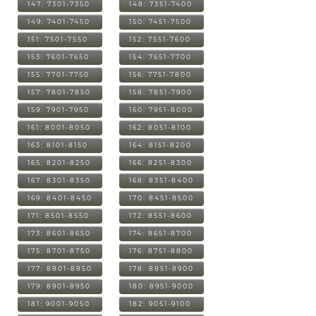
147: 7301-7350
148: 7351-7400
149: 7401-7450
150: 7451-7500
151: 7501-7550
152: 7551-7600
153: 7601-7650
154: 7651-7700
155: 7701-7750
156: 7751-7800
157: 7801-7850
158: 7851-7900
159: 7901-7950
160: 7951-8000
161: 8001-8050
162: 8051-8100
163: 8101-8150
164: 8151-8200
165: 8201-8250
166: 8251-8300
167: 8301-8350
168: 8351-8400
169: 8401-8450
170: 8451-8500
171: 8501-8550
172: 8551-8600
173: 8601-8650
174: 8651-8700
175: 8701-8750
176: 8751-8800
177: 8801-8850
178: 8851-8900
179: 8901-8950
180: 8951-9000
181: 9001-9050
182: 9051-9100