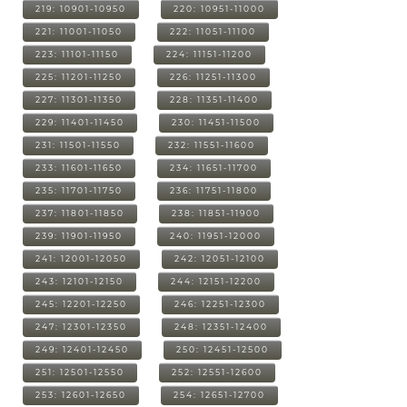
219: 10901-10950
220: 10951-11000
221: 11001-11050
222: 11051-11100
223: 11101-11150
224: 11151-11200
225: 11201-11250
226: 11251-11300
227: 11301-11350
228: 11351-11400
229: 11401-11450
230: 11451-11500
231: 11501-11550
232: 11551-11600
233: 11601-11650
234: 11651-11700
235: 11701-11750
236: 11751-11800
237: 11801-11850
238: 11851-11900
239: 11901-11950
240: 11951-12000
241: 12001-12050
242: 12051-12100
243: 12101-12150
244: 12151-12200
245: 12201-12250
246: 12251-12300
247: 12301-12350
248: 12351-12400
249: 12401-12450
250: 12451-12500
251: 12501-12550
252: 12551-12600
253: 12601-12650
254: 12651-12700