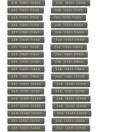
219: 10901-10950
220: 10951-11000
221: 11001-11050
222: 11051-11100
223: 11101-11150
224: 11151-11200
225: 11201-11250
226: 11251-11300
227: 11301-11350
228: 11351-11400
229: 11401-11450
230: 11451-11500
231: 11501-11550
232: 11551-11600
233: 11601-11650
234: 11651-11700
235: 11701-11750
236: 11751-11800
237: 11801-11850
238: 11851-11900
239: 11901-11950
240: 11951-12000
241: 12001-12050
242: 12051-12100
243: 12101-12150
244: 12151-12200
245: 12201-12250
246: 12251-12300
247: 12301-12350
248: 12351-12400
249: 12401-12450
250: 12451-12500
251: 12501-12550
252: 12551-12600
253: 12601-12650
254: 12651-12700