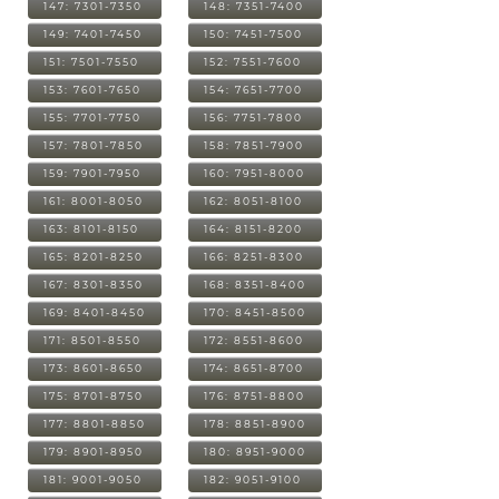
147: 7301-7350
148: 7351-7400
149: 7401-7450
150: 7451-7500
151: 7501-7550
152: 7551-7600
153: 7601-7650
154: 7651-7700
155: 7701-7750
156: 7751-7800
157: 7801-7850
158: 7851-7900
159: 7901-7950
160: 7951-8000
161: 8001-8050
162: 8051-8100
163: 8101-8150
164: 8151-8200
165: 8201-8250
166: 8251-8300
167: 8301-8350
168: 8351-8400
169: 8401-8450
170: 8451-8500
171: 8501-8550
172: 8551-8600
173: 8601-8650
174: 8651-8700
175: 8701-8750
176: 8751-8800
177: 8801-8850
178: 8851-8900
179: 8901-8950
180: 8951-9000
181: 9001-9050
182: 9051-9100