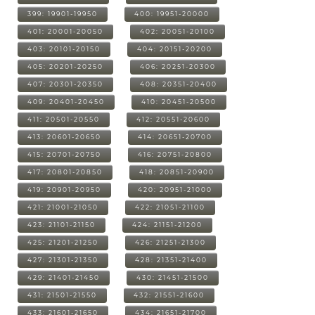
399: 19901-19950
400: 19951-20000
401: 20001-20050
402: 20051-20100
403: 20101-20150
404: 20151-20200
405: 20201-20250
406: 20251-20300
407: 20301-20350
408: 20351-20400
409: 20401-20450
410: 20451-20500
411: 20501-20550
412: 20551-20600
413: 20601-20650
414: 20651-20700
415: 20701-20750
416: 20751-20800
417: 20801-20850
418: 20851-20900
419: 20901-20950
420: 20951-21000
421: 21001-21050
422: 21051-21100
423: 21101-21150
424: 21151-21200
425: 21201-21250
426: 21251-21300
427: 21301-21350
428: 21351-21400
429: 21401-21450
430: 21451-21500
431: 21501-21550
432: 21551-21600
433: 21601-21650
434: 21651-21700