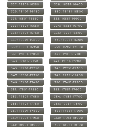
327: 16301-16350
328: 16351-16400
329: 16401-16450
330: 16451-16500
331: 16501-16550
332: 16551-16600
333: 16601-16650
334: 16651-16700
335: 16701-16750
336: 16751-16800
337: 16801-16850
338: 16851-16900
339: 16901-16950
340: 16951-17000
341: 17001-17050
342: 17051-17100
343: 17101-17150
344: 17151-17200
345: 17201-17250
346: 17251-17300
347: 17301-17350
348: 17351-17400
349: 17401-17450
350: 17451-17500
351: 17501-17550
352: 17551-17600
353: 17601-17650
354: 17651-17700
355: 17701-17750
356: 17751-17800
357: 17801-17850
358: 17851-17900
359: 17901-17950
360: 17951-18000
361: 18001-18050
362: 18051-18100