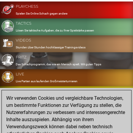
PLAYCHESS
Spielen Sie Online Schach gegen andere
TACTICS
Lösen Sie taktische Aufgaben, die zu Ihrer Spielstärke passen
VIDEOS
Stunden über Stunden hochklassiger Trainingsvideos
FRITZ
Das Schachprogramm, das wie ein Mensch spielt. Mit guten Tipps
LIVE
Live Partien aus laufenden Großmeisterturnieren
OPENINGS
Wir verwenden Cookies und vergleichbare Technologien,
Erfassen und Üben Sie Ihr Eröffnungsrepertoire
um bestimmte Funktionen zur Verfügung zu stellen, die
DATABASE
Nutzererfahrungen zu verbessern und interessengerechte
Acht Millionen starke Partien
Inhalte auszuspielen. Abhängig von ihrem
MYGAMES
Verwendungszweck können dabei neben technisch
Speichern und analysieren Sie eigene Partien in der Cloud