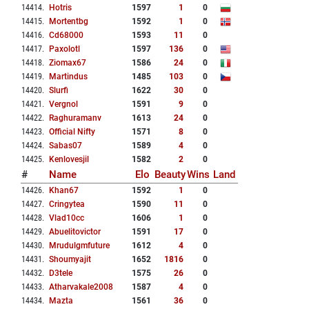
14414
.
Hotris
1597
1
0
14415
.
Mortentbg
1592
1
0
14416
.
Cd68000
1593
11
0
14417
.
Paxolotl
1597
136
0
14418
.
Ziomax67
1586
24
0
14419
.
Martindus
1485
103
0
14420
.
Slurfi
1622
30
0
14421
.
Vergnol
1591
9
0
14422
.
Raghuramanv
1613
24
0
14423
.
Official Nifty
1571
8
0
14424
.
Sabas07
1589
4
0
14425
.
Kenlovesjil
1582
2
0
#
Name
Elo
Beauty
Wins
Land
14426
.
Khan67
1592
1
0
14427
.
Cringytea
1590
11
0
14428
.
Vlad10cc
1606
1
0
14429
.
Abuelitovictor
1591
17
0
14430
.
Mrudulgmfuture
1612
4
0
14431
.
Shoumyajit
1652
1816
0
14432
.
D3tele
1575
26
0
14433
.
Atharvakale2008
1587
4
0
14434
.
Mazta
1561
36
0