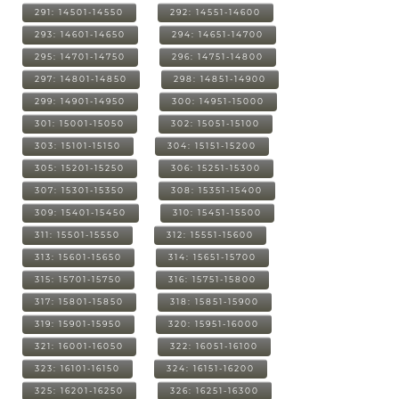
291: 14501-14550
292: 14551-14600
293: 14601-14650
294: 14651-14700
295: 14701-14750
296: 14751-14800
297: 14801-14850
298: 14851-14900
299: 14901-14950
300: 14951-15000
301: 15001-15050
302: 15051-15100
303: 15101-15150
304: 15151-15200
305: 15201-15250
306: 15251-15300
307: 15301-15350
308: 15351-15400
309: 15401-15450
310: 15451-15500
311: 15501-15550
312: 15551-15600
313: 15601-15650
314: 15651-15700
315: 15701-15750
316: 15751-15800
317: 15801-15850
318: 15851-15900
319: 15901-15950
320: 15951-16000
321: 16001-16050
322: 16051-16100
323: 16101-16150
324: 16151-16200
325: 16201-16250
326: 16251-16300