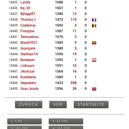
14435
.
Lanity
1588
1
0
14436
.
Kp_30
1567
1
0
14437
.
Bjhiggi87
1580
12
0
14438
.
Thomas_t
1472
115
0
14439
.
Capkunaj
1602
3
0
14440
.
Foxxyjoe
1587
11
0
14441
.
Terracedras
1570
3
0
14442
.
Manh9521
1589
9
0
14443
.
Issacpale
1580
5
0
14444
.
Olafman14
1590
19
0
14445
.
Bumbam
1595
1
0
14446
.
Lisboacv
1591
15
0
14447
.
Jkonczal
1564
16
0
14448
.
Kuddelmo
1589
1
0
14449
.
Sequestor
1433
358
0
14450
.
Ocac_brady
1596
39
0
ZURÜCK
VOR
STARTSEITE
1: 1-50
2: 51-100
3: 101-150
4: 151-200