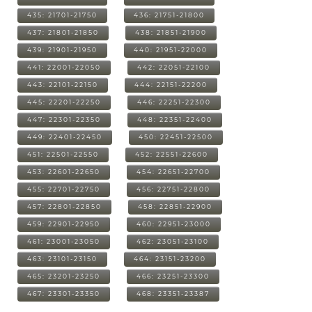
435: 21701-21750
436: 21751-21800
437: 21801-21850
438: 21851-21900
439: 21901-21950
440: 21951-22000
441: 22001-22050
442: 22051-22100
443: 22101-22150
444: 22151-22200
445: 22201-22250
446: 22251-22300
447: 22301-22350
448: 22351-22400
449: 22401-22450
450: 22451-22500
451: 22501-22550
452: 22551-22600
453: 22601-22650
454: 22651-22700
455: 22701-22750
456: 22751-22800
457: 22801-22850
458: 22851-22900
459: 22901-22950
460: 22951-23000
461: 23001-23050
462: 23051-23100
463: 23101-23150
464: 23151-23200
465: 23201-23250
466: 23251-23300
467: 23301-23350
468: 23351-23387