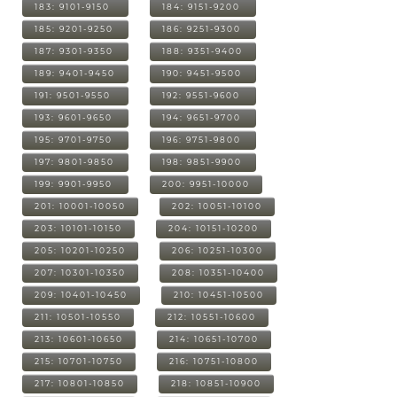
183: 9101-9150
184: 9151-9200
185: 9201-9250
186: 9251-9300
187: 9301-9350
188: 9351-9400
189: 9401-9450
190: 9451-9500
191: 9501-9550
192: 9551-9600
193: 9601-9650
194: 9651-9700
195: 9701-9750
196: 9751-9800
197: 9801-9850
198: 9851-9900
199: 9901-9950
200: 9951-10000
201: 10001-10050
202: 10051-10100
203: 10101-10150
204: 10151-10200
205: 10201-10250
206: 10251-10300
207: 10301-10350
208: 10351-10400
209: 10401-10450
210: 10451-10500
211: 10501-10550
212: 10551-10600
213: 10601-10650
214: 10651-10700
215: 10701-10750
216: 10751-10800
217: 10801-10850
218: 10851-10900