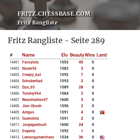
FRITZ.CHESSBASE.COM
Fritz Rangliste
Fritz Rangliste - Seite 289
#
Name
Elo
Beauty
Wins
Land
14401
.
Fancylulu
1553
45
0
14402
.
Naser56
1582
3
0
14403
.
Creepy_bat
1592
7
0
14404
.
Schubertiad
1593
2
0
14405
.
Dps_65
1589
28
0
14406
.
Tommy964
1584
2
0
14407
.
Reanimation47
1600
3
0
14408
.
Jion Ghosh
1590
2
0
14409
.
Amgas
1591
4
0
14410
.
Guenstolz
1591
2
0
14411
.
Jorgegestruch
1600
24
0
14412
.
Evgeniy
1592
1
0
14413
.
Lemongamerchess
1534
36
0