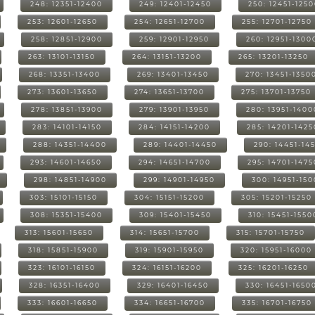
248: 12351-12400
249: 12401-12450
250: 12451-125
253: 12601-12650
254: 12651-12700
255: 12701-12750
258: 12851-12900
259: 12901-12950
260: 12951-1300
263: 13101-13150
264: 13151-13200
265: 13201-13250
268: 13351-13400
269: 13401-13450
270: 13451-1350
273: 13601-13650
274: 13651-13700
275: 13701-13750
278: 13851-13900
279: 13901-13950
280: 13951-1400
283: 14101-14150
284: 14151-14200
285: 14201-1425
288: 14351-14400
289: 14401-14450
290: 14451-14
293: 14601-14650
294: 14651-14700
295: 14701-1475
298: 14851-14900
299: 14901-14950
300: 14951-15
303: 15101-15150
304: 15151-15200
305: 15201-15250
308: 15351-15400
309: 15401-15450
310: 15451-1550
313: 15601-15650
314: 15651-15700
315: 15701-15750
318: 15851-15900
319: 15901-15950
320: 15951-16000
323: 16101-16150
324: 16151-16200
325: 16201-16250
328: 16351-16400
329: 16401-16450
330: 16451-1650
333: 16601-16650
334: 16651-16700
335: 16701-16750