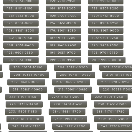
158: 7851-7900
159: 7901-7950
160: 7951-8000
163: 8101-8150
164: 8151-8200
165: 8201-8250
168: 8351-8400
169: 8401-8450
170: 8451-8500
173: 8601-8650
174: 8651-8700
175: 8701-8750
178: 8851-8900
179: 8901-8950
180: 8951-9000
183: 9101-9150
184: 9151-9200
185: 9201-9250
188: 9351-9400
189: 9401-9450
190: 9451-9500
193: 9601-9650
194: 9651-9700
195: 9701-9750
198: 9851-9900
199: 9901-9950
200: 9951-10000
203: 10101-10150
204: 10151-10200
205: 10201-1025
208: 10351-10400
209: 10401-10450
210: 10451-10
213: 10601-10650
214: 10651-10700
215: 10701-10750
218: 10851-10900
219: 10901-10950
220: 10951-1100
223: 11101-11150
224: 11151-11200
225: 11201-11250
228: 11351-11400
229: 11401-11450
230: 11451-11500
233: 11601-11650
234: 11651-11700
235: 11701-11750
238: 11851-11900
239: 11901-11950
240: 11951-12000
243: 12101-12150
244: 12151-12200
245: 12201-12250