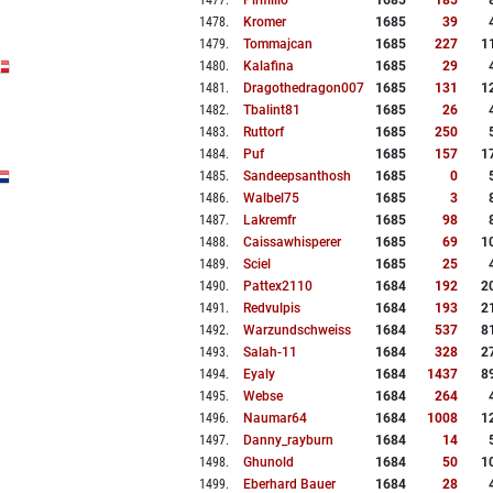
1477
.
Piriflillo
1685
185
1478
.
Kromer
1685
39
1479
.
Tommajcan
1685
227
1
1480
.
Kalafina
1685
29
1481
.
Dragothedragon007
1685
131
1
1482
.
Tbalint81
1685
26
1483
.
Ruttorf
1685
250
1484
.
Puf
1685
157
1
1485
.
Sandeepsanthosh
1685
0
1486
.
Walbel75
1685
3
1487
.
Lakremfr
1685
98
1488
.
Caissawhisperer
1685
69
1
1489
.
Sciel
1685
25
1490
.
Pattex2110
1684
192
2
1491
.
Redvulpis
1684
193
2
1492
.
Warzundschweiss
1684
537
8
1493
.
Salah-11
1684
328
2
1494
.
Eyaly
1684
1437
8
1495
.
Webse
1684
264
1496
.
Naumar64
1684
1008
1
1497
.
Danny_rayburn
1684
14
1498
.
Ghunold
1684
50
1
1499
.
Eberhard Bauer
1684
28