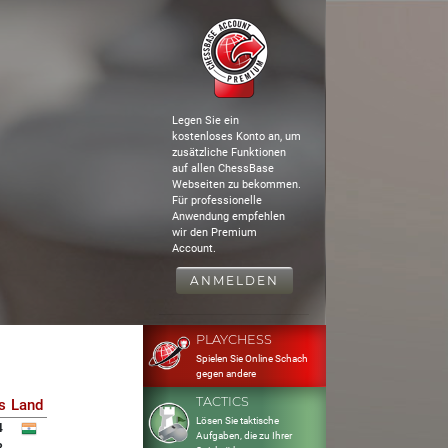
Legen Sie ein
kostenloses Konto an, um
zusätzliche Funktionen
auf allen ChessBase
Webseiten zu bekommen.
Für professionelle
Anwendung empfehlen
wir den Premium
Account.
ANMELDEN
PLAYCHESS
Spielen Sie Online Schach
gegen andere
TACTICS
s
Land
Lösen Sie taktische
4
Aufgaben, die zu Ihrer