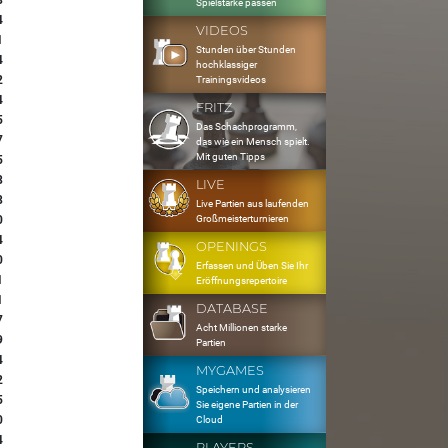
8
Spielstärke passen
4
VIDEOS
1
Stunden über Stunden
4
hochklassiger
2
Trainingsvideos
4
FRITZ
5
Das Schachprogramm,
7
das wie ein Mensch spielt.
Mit guten Tipps
5
8
LIVE
8
Live Partien aus laufenden
Großmeisterturnieren
0
4
OPENINGS
0
Erfassen und Üben Sie Ihr
1
Eröffnungsrepertoire
1
DATABASE
7
Acht Millionen starke
9
Partien
4
MYGAMES
2
Speichern und analysieren
5
Sie eigene Partien in der
0
Cloud
4
PLAYERS