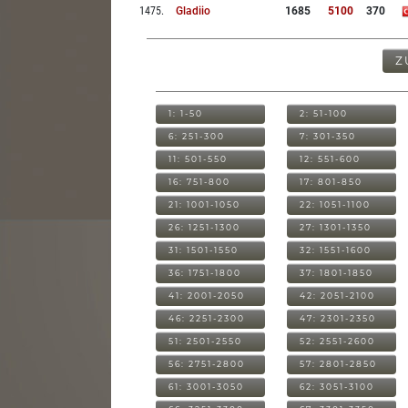
1475
.
Gladiio
1685
5100
370
Z
1: 1-50
2: 51-100
6: 251-300
7: 301-350
11: 501-550
12: 551-600
16: 751-800
17: 801-850
21: 1001-1050
22: 1051-1100
26: 1251-1300
27: 1301-1350
31: 1501-1550
32: 1551-1600
36: 1751-1800
37: 1801-1850
41: 2001-2050
42: 2051-2100
46: 2251-2300
47: 2301-2350
51: 2501-2550
52: 2551-2600
56: 2751-2800
57: 2801-2850
61: 3001-3050
62: 3051-3100