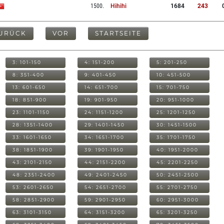
1500
.
Hihihi
1684
243
URÜCK
VOR
STARTSEITE
3: 101-150
4: 151-200
5: 201-250
8: 351-400
9: 401-450
10: 451-500
13: 601-650
14: 651-700
15: 701-750
18: 851-900
19: 901-950
20: 951-1000
23: 1101-1150
24: 1151-1200
25: 1201-1250
28: 1351-1400
29: 1401-1450
30: 1451-1500
33: 1601-1650
34: 1651-1700
35: 1701-1750
38: 1851-1900
39: 1901-1950
40: 1951-2000
43: 2101-2150
44: 2151-2200
45: 2201-2250
48: 2351-2400
49: 2401-2450
50: 2451-2500
53: 2601-2650
54: 2651-2700
55: 2701-2750
58: 2851-2900
59: 2901-2950
60: 2951-3000
63: 3101-3150
64: 3151-3200
65: 3201-3250