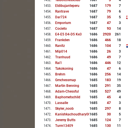
1452
.
Talbotchessclub
1687
3
4
1453
.
Eldibujanteperu
1687
179
7
1454
.
Rantrave
1687
79
6
1455
.
Dar724
1687
35
5
1456
.
Emporium
1687
47
3
1457
.
Cocieto
1687
93
14
1458
.
E4-E5 D4-D5 Ke3
1686
2920
261
1459
.
Frankden
1686
466
18
1460
.
Ranitz
1686
104
7
1461
.
Mip014
1686
26
3
1462
.
Tranhuud
1686
49
7
1463
.
Rai1
1686
446
12
1464
.
Takokoning
1686
47
6
1465
.
Brehm
1686
256
14
1466
.
Gmchessmap
1685
183
19
1467
.
Martin Benning
1685
291
35
1468
.
Adam-Chessful
1685
527
49
1469
.
Baphometschild
1685
45
4
1470
.
Lassalle
1685
47
3
1471
.
Skyler_noob
1685
297
8
1472
.
Kanishkachoudhary009
1685
30
5
1473
.
Jeremy Butts
1685
124
7
1474
.
Turm13409
1685
130
11