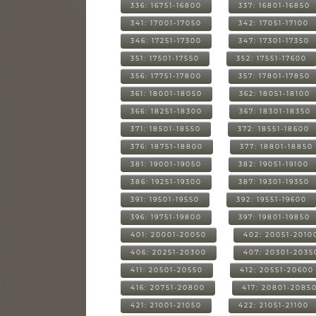
336: 16751-16800
337: 16801-16850
341: 17001-17050
342: 17051-17100
346: 17251-17300
347: 17301-17350
351: 17501-17550
352: 17551-17600
356: 17751-17800
357: 17801-17850
361: 18001-18050
362: 18051-18100
366: 18251-18300
367: 18301-18350
371: 18501-18550
372: 18551-18600
376: 18751-18800
377: 18801-18850
381: 19001-19050
382: 19051-19100
386: 19251-19300
387: 19301-19350
391: 19501-19550
392: 19551-19600
396: 19751-19800
397: 19801-19850
401: 20001-20050
402: 20051-2010
406: 20251-20300
407: 20301-2035
411: 20501-20550
412: 20551-20600
416: 20751-20800
417: 20801-2085
421: 21001-21050
422: 21051-21100