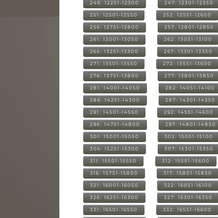
246: 12251-12300
247: 12301-12350
251: 12501-12550
252: 12551-12600
256: 12751-12800
257: 12801-12850
261: 13001-13050
262: 13051-13100
266: 13251-13300
267: 13301-13350
271: 13501-13550
272: 13551-13600
276: 13751-13800
277: 13801-13850
281: 14001-14050
282: 14051-14100
286: 14251-14300
287: 14301-14350
291: 14501-14550
292: 14551-14600
296: 14751-14800
297: 14801-14850
301: 15001-15050
302: 15051-15100
306: 15251-15300
307: 15301-15350
311: 15501-15550
312: 15551-15600
316: 15751-15800
317: 15801-15850
321: 16001-16050
322: 16051-16100
326: 16251-16300
327: 16301-16350
331: 16501-16550
332: 16551-16600