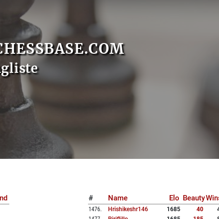
CHESSBASE.COM
gliste
nd
#
Name
Elo
Beauty
Win
1476
.
Hrishikeshr146
1685
40