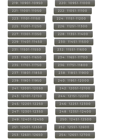
219: 10901-10950
220: 10951-11000
221: 11001-11050
222: 11051-11100
223: 11101-11150
224: 11151-11200
225: 11201-11250
226: 11251-11300
227: 11301-11350
228: 11351-11400
229: 11401-11450
230: 11451-11500
231: 11501-11550
232: 11551-11600
233: 11601-11650
234: 11651-11700
235: 11701-11750
236: 11751-11800
237: 11801-11850
238: 11851-11900
239: 11901-11950
240: 11951-12000
241: 12001-12050
242: 12051-12100
243: 12101-12150
244: 12151-12200
245: 12201-12250
246: 12251-12300
247: 12301-12350
248: 12351-12400
249: 12401-12450
250: 12451-12500
251: 12501-12550
252: 12551-12600
253: 12601-12650
254: 12651-12700