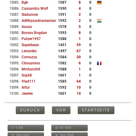
15085
.
Bgk
1587
8
0
15086
.
Cassandra Wolf
1590
4
0
15087
.
Slabanow
1591
2
0
15088
.
Adithyasubramanian
1592
2
0
15089
.
Azusa
1578
5
0
15090
.
Borsos Bogdan
1593
8
0
15091
.
Patzer1957
1588
1
0
15092
.
Superbean
1451
59
0
15093
.
Lenaniko
1497
67
0
15094
.
Corvuzza
1584
30
0
15095
.
Cbouyssou
1582
6
0
15096
.
Mrchurchill
1588
1
0
15097
.
Scp68
1601
1
0
15098
.
Vlad111
1585
64
0
15099
.
Artur
1592
10
0
15100
.
Jewles
1601
14
0
ZURÜCK
VOR
STARTSEITE
1: 1-50
2: 51-100
3: 101-150
4: 151-200