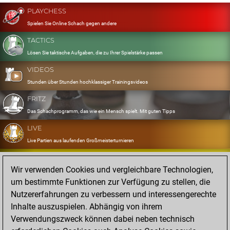
PLAYCHESS
Spielen Sie Online Schach gegen andere
TACTICS
Lösen Sie taktische Aufgaben, die zu Ihrer Spielstärke passen
VIDEOS
Stunden über Stunden hochklassiger Trainingsvideos
FRITZ
Das Schachprogramm, das wie ein Mensch spielt. Mit guten Tipps
LIVE
Live Partien aus laufenden Großmeisterturnieren
OPENINGS
Wir verwenden Cookies und vergleichbare Technologien,
Erfassen und Üben Sie Ihr Eröffnungsrepertoire
um bestimmte Funktionen zur Verfügung zu stellen, die
DATABASE
Nutzererfahrungen zu verbessern und interessengerechte
Acht Millionen starke Partien
Inhalte auszuspielen. Abhängig von ihrem
MYGAMES
Verwendungszweck können dabei neben technisch
Speichern und analysieren Sie eigene Partien in der Cloud