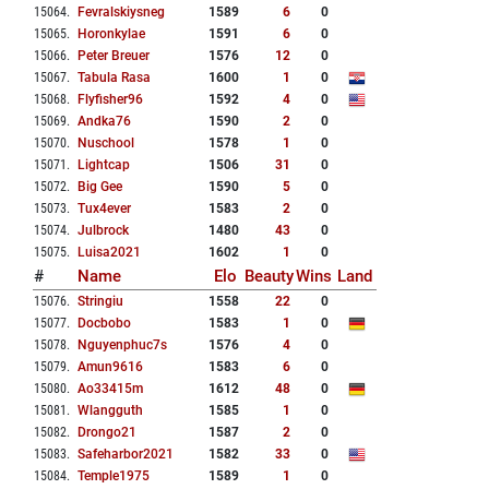
15064
.
Fevralskiysneg
1589
6
0
15065
.
Horonkylae
1591
6
0
15066
.
Peter Breuer
1576
12
0
15067
.
Tabula Rasa
1600
1
0
15068
.
Flyfisher96
1592
4
0
15069
.
Andka76
1590
2
0
15070
.
Nuschool
1578
1
0
15071
.
Lightcap
1506
31
0
15072
.
Big Gee
1590
5
0
15073
.
Tux4ever
1583
2
0
15074
.
Julbrock
1480
43
0
15075
.
Luisa2021
1602
1
0
#
Name
Elo
Beauty
Wins
Land
15076
.
Stringiu
1558
22
0
15077
.
Docbobo
1583
1
0
15078
.
Nguyenphuc7s
1576
4
0
15079
.
Amun9616
1583
6
0
15080
.
Ao33415m
1612
48
0
15081
.
Wlangguth
1585
1
0
15082
.
Drongo21
1587
2
0
15083
.
Safeharbor2021
1582
33
0
15084
.
Temple1975
1589
1
0