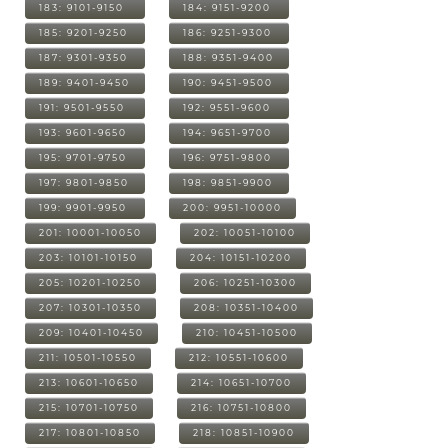
183: 9101-9150
184: 9151-9200
185: 9201-9250
186: 9251-9300
187: 9301-9350
188: 9351-9400
189: 9401-9450
190: 9451-9500
191: 9501-9550
192: 9551-9600
193: 9601-9650
194: 9651-9700
195: 9701-9750
196: 9751-9800
197: 9801-9850
198: 9851-9900
199: 9901-9950
200: 9951-10000
201: 10001-10050
202: 10051-10100
203: 10101-10150
204: 10151-10200
205: 10201-10250
206: 10251-10300
207: 10301-10350
208: 10351-10400
209: 10401-10450
210: 10451-10500
211: 10501-10550
212: 10551-10600
213: 10601-10650
214: 10651-10700
215: 10701-10750
216: 10751-10800
217: 10801-10850
218: 10851-10900