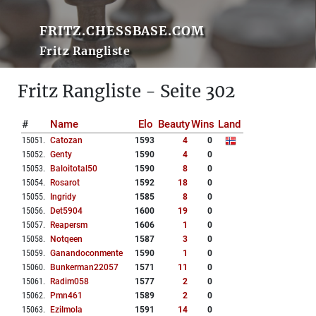
FRITZ.CHESSBASE.COM
Fritz Rangliste
Fritz Rangliste - Seite 302
#
Name
Elo
Beauty
Wins
Land
15051
.
Catozan
1593
4
0
15052
.
Genty
1590
4
0
15053
.
Baloitotal50
1590
8
0
15054
.
Rosarot
1592
18
0
15055
.
Ingridy
1585
8
0
15056
.
Det5904
1600
19
0
15057
.
Reapersm
1606
1
0
15058
.
Notqeen
1587
3
0
15059
.
Ganandoconmente
1590
1
0
15060
.
Bunkerman22057
1571
11
0
15061
.
Radim058
1577
2
0
15062
.
Pmn461
1589
2
0
15063
.
Ezilmola
1591
14
0