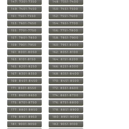
147: 7301-7350
148: 7351-7400
149: 7401-7450
150: 7451-7500
151: 7501-7550
152: 7551-7600
153: 7601-7650
154: 7651-7700
155: 7701-7750
156: 7751-7800
157: 7801-7850
158: 7851-7900
159: 7901-7950
160: 7951-8000
161: 8001-8050
162: 8051-8100
163: 8101-8150
164: 8151-8200
165: 8201-8250
166: 8251-8300
167: 8301-8350
168: 8351-8400
169: 8401-8450
170: 8451-8500
171: 8501-8550
172: 8551-8600
173: 8601-8650
174: 8651-8700
175: 8701-8750
176: 8751-8800
177: 8801-8850
178: 8851-8900
179: 8901-8950
180: 8951-9000
181: 9001-9050
182: 9051-9100