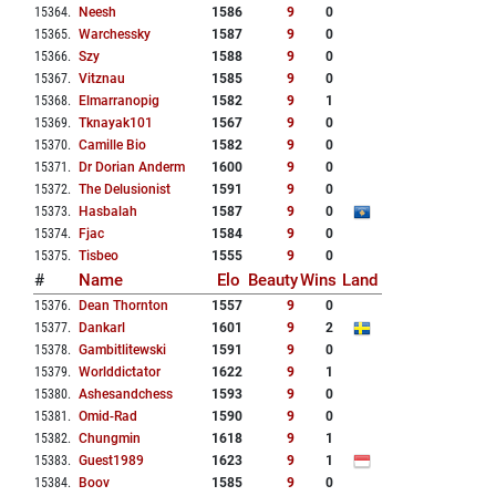
15364
.
Neesh
1586
9
0
15365
.
Warchessky
1587
9
0
15366
.
Szy
1588
9
0
15367
.
Vitznau
1585
9
0
15368
.
Elmarranopig
1582
9
1
15369
.
Tknayak101
1567
9
0
15370
.
Camille Bio
1582
9
0
15371
.
Dr Dorian Anderm
1600
9
0
15372
.
The Delusionist
1591
9
0
15373
.
Hasbalah
1587
9
0
15374
.
Fjac
1584
9
0
15375
.
Tisbeo
1555
9
0
#
Name
Elo
Beauty
Wins
Land
15376
.
Dean Thornton
1557
9
0
15377
.
Dankarl
1601
9
2
15378
.
Gambitlitewski
1591
9
0
15379
.
Worlddictator
1622
9
1
15380
.
Ashesandchess
1593
9
0
15381
.
Omid-Rad
1590
9
0
15382
.
Chungmin
1618
9
1
15383
.
Guest1989
1623
9
1
15384
.
Boov
1585
9
0