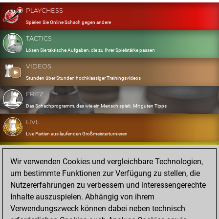
PLAYCHESS
Spielen Sie Online Schach gegen andere
TACTICS
Lösen Sie taktische Aufgaben, die zu Ihrer Spielstärke passen
VIDEOS
Stunden über Stunden hochklassiger Trainingsvideos
FRITZ
Das Schachprogramm, das wie ein Mensch spielt. Mit guten Tipps
LIVE
Live Partien aus laufenden Großmeisterturnieren
OPENINGS
Wir verwenden Cookies und vergleichbare Technologien,
Erfassen und Üben Sie Ihr Eröffnungsrepertoire
um bestimmte Funktionen zur Verfügung zu stellen, die
DATABASE
Nutzererfahrungen zu verbessern und interessengerechte
Acht Millionen starke Partien
Inhalte auszuspielen. Abhängig von ihrem
MYGAMES
Verwendungszweck können dabei neben technisch
Speichern und analysieren Sie eigene Partien in der Cloud