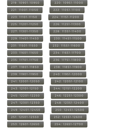
219: 10901-10950
220: 10951-11000
221: 11001-11050
222: 11051-11100
223: 11101-11150
224: 11151-11200
225: 11201-11250
226: 11251-11300
227: 11301-11350
228: 11351-11400
229: 11401-11450
230: 11451-11500
231: 11501-11550
232: 11551-11600
233: 11601-11650
234: 11651-11700
235: 11701-11750
236: 11751-11800
237: 11801-11850
238: 11851-11900
239: 11901-11950
240: 11951-12000
241: 12001-12050
242: 12051-12100
243: 12101-12150
244: 12151-12200
245: 12201-12250
246: 12251-12300
247: 12301-12350
248: 12351-12400
249: 12401-12450
250: 12451-12500
251: 12501-12550
252: 12551-12600
253: 12601-12650
254: 12651-12700