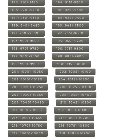
183: 9101-9150
184: 9151-9200
185: 9201-9250
186: 9251-9300
187: 9301-9350
188: 9351-9400
189: 9401-9450
190: 9451-9500
191: 9501-9550
192: 9551-9600
193: 9601-9650
194: 9651-9700
195: 9701-9750
196: 9751-9800
197: 9801-9850
198: 9851-9900
199: 9901-9950
200: 9951-10000
201: 10001-10050
202: 10051-10100
203: 10101-10150
204: 10151-10200
205: 10201-10250
206: 10251-10300
207: 10301-10350
208: 10351-10400
209: 10401-10450
210: 10451-10500
211: 10501-10550
212: 10551-10600
213: 10601-10650
214: 10651-10700
215: 10701-10750
216: 10751-10800
217: 10801-10850
218: 10851-10900