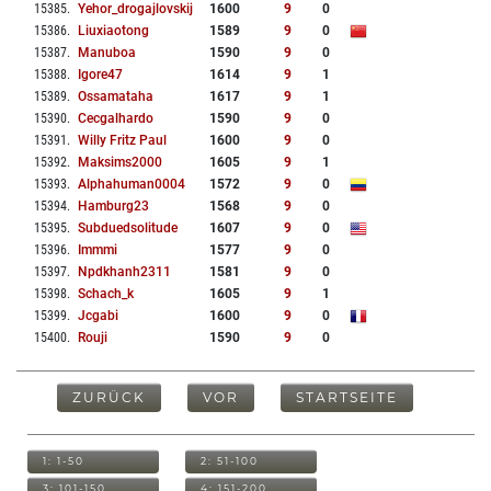
15385
.
Yehor_drogajlovskij
1600
9
0
15386
.
Liuxiaotong
1589
9
0
15387
.
Manuboa
1590
9
0
15388
.
Igore47
1614
9
1
15389
.
Ossamataha
1617
9
1
15390
.
Cecgalhardo
1590
9
0
15391
.
Willy Fritz Paul
1600
9
0
15392
.
Maksims2000
1605
9
1
15393
.
Alphahuman0004
1572
9
0
15394
.
Hamburg23
1568
9
0
15395
.
Subduedsolitude
1607
9
0
15396
.
Immmi
1577
9
0
15397
.
Npdkhanh2311
1581
9
0
15398
.
Schach_k
1605
9
1
15399
.
Jcgabi
1600
9
0
15400
.
Rouji
1590
9
0
ZURÜCK
VOR
STARTSEITE
1: 1-50
2: 51-100
3: 101-150
4: 151-200