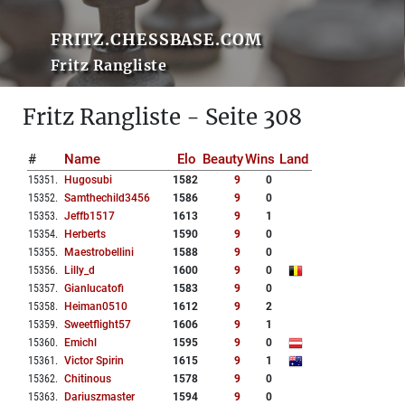
FRITZ.CHESSBASE.COM
Fritz Rangliste
Fritz Rangliste - Seite 308
#
Name
Elo
Beauty
Wins
Land
15351
.
Hugosubi
1582
9
0
15352
.
Samthechild3456
1586
9
0
15353
.
Jeffb1517
1613
9
1
15354
.
Herberts
1590
9
0
15355
.
Maestrobellini
1588
9
0
15356
.
Lilly_d
1600
9
0
15357
.
Gianlucatofi
1583
9
0
15358
.
Heiman0510
1612
9
2
15359
.
Sweetflight57
1606
9
1
15360
.
Emichl
1595
9
0
15361
.
Victor Spirin
1615
9
1
15362
.
Chitinous
1578
9
0
15363
.
Dariuszmaster
1594
9
0