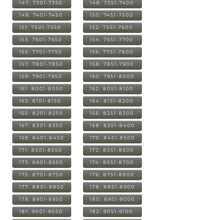
147: 7301-7350
148: 7351-7400
149: 7401-7450
150: 7451-7500
151: 7501-7550
152: 7551-7600
153: 7601-7650
154: 7651-7700
155: 7701-7750
156: 7751-7800
157: 7801-7850
158: 7851-7900
159: 7901-7950
160: 7951-8000
161: 8001-8050
162: 8051-8100
163: 8101-8150
164: 8151-8200
165: 8201-8250
166: 8251-8300
167: 8301-8350
168: 8351-8400
169: 8401-8450
170: 8451-8500
171: 8501-8550
172: 8551-8600
173: 8601-8650
174: 8651-8700
175: 8701-8750
176: 8751-8800
177: 8801-8850
178: 8851-8900
179: 8901-8950
180: 8951-9000
181: 9001-9050
182: 9051-9100