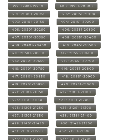
399: 19901-19950
400: 19951-20000
401: 20001-20050
402: 20051-20100
403: 20101-20150
404: 20151-20200
405: 20201-20250
406: 20251-20300
407: 20301-20350
408: 20351-20400
409: 20401-20450
410: 20451-20500
411: 20501-20550
412: 20551-20600
413: 20601-20650
414: 20651-20700
415: 20701-20750
416: 20751-20800
417: 20801-20850
418: 20851-20900
419: 20901-20950
420: 20951-21000
421: 21001-21050
422: 21051-21100
423: 21101-21150
424: 21151-21200
425: 21201-21250
426: 21251-21300
427: 21301-21350
428: 21351-21400
429: 21401-21450
430: 21451-21500
431: 21501-21550
432: 21551-21600
433: 21601-21650
434: 21651-21700