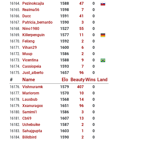
16164
.
Pezinokcajla
1588
47
0
16165
.
Realma56
1598
7
0
16166
.
Ducc
1591
41
0
16167
.
Patricia_bernardo
1590
3
0
16168
.
Nino1980
1527
55
0
16169
.
Killerpenguin
1577
11
0
16170
.
Felixng
1592
2
0
16171
.
Vihan29
1600
6
0
16172
.
Muup
1586
2
0
16173
.
Vicentina
1588
9
0
16174
.
Cassiopeia
1593
7
0
16175
.
Just_alberto
1657
96
0
#
Name
Elo
Beauty
Wins
Land
16176
.
Vishnuramk
1579
407
0
16177
.
Mariorom
1570
10
0
16178
.
Lausbub
1568
14
0
16179
.
Xxanuragxx
1651
96
0
16180
.
Samimi1
1586
3
0
16181
.
Cb69
1607
13
0
16182
.
Uchebuike
1587
2
0
16183
.
Sahajgupta
1603
1
0
16184
.
Billdbird
1590
2
0