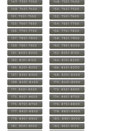
147: 7301-7350
148: 7351-7400
149: 7401-7450
150: 7451-7500
151: 7501-7550
152: 7551-7600
153: 7601-7650
154: 7651-7700
155: 7701-7750
156: 7751-7800
157: 7801-7850
158: 7851-7900
159: 7901-7950
160: 7951-8000
161: 8001-8050
162: 8051-8100
163: 8101-8150
164: 8151-8200
165: 8201-8250
166: 8251-8300
167: 8301-8350
168: 8351-8400
169: 8401-8450
170: 8451-8500
171: 8501-8550
172: 8551-8600
173: 8601-8650
174: 8651-8700
175: 8701-8750
176: 8751-8800
177: 8801-8850
178: 8851-8900
179: 8901-8950
180: 8951-9000
181: 9001-9050
182: 9051-9100