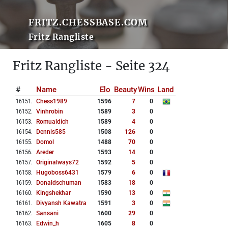
FRITZ.CHESSBASE.COM
Fritz Rangliste
Fritz Rangliste - Seite 324
#
Name
Elo
Beauty
Wins
Land
16151
.
Chess1989
1596
7
0
16152
.
Vinhrobin
1589
3
0
16153
.
Romualdich
1589
4
0
16154
.
Dennis585
1508
126
0
16155
.
Domol
1488
70
0
16156
.
Areder
1593
14
0
16157
.
Originalways72
1592
5
0
16158
.
Hugoboss6431
1579
6
0
16159
.
Donaldschuman
1583
18
0
16160
.
Kingshekhar
1590
13
0
16161
.
Divyansh Kawatra
1591
3
0
16162
.
Sansani
1600
29
0
16163
.
Edwin_h
1605
8
0