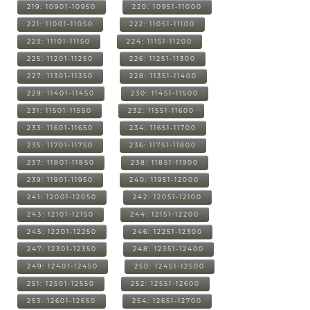
219: 10901-10950
220: 10951-11000
221: 11001-11050
222: 11051-11100
223: 11101-11150
224: 11151-11200
225: 11201-11250
226: 11251-11300
227: 11301-11350
228: 11351-11400
229: 11401-11450
230: 11451-11500
231: 11501-11550
232: 11551-11600
233: 11601-11650
234: 11651-11700
235: 11701-11750
236: 11751-11800
237: 11801-11850
238: 11851-11900
239: 11901-11950
240: 11951-12000
241: 12001-12050
242: 12051-12100
243: 12101-12150
244: 12151-12200
245: 12201-12250
246: 12251-12300
247: 12301-12350
248: 12351-12400
249: 12401-12450
250: 12451-12500
251: 12501-12550
252: 12551-12600
253: 12601-12650
254: 12651-12700