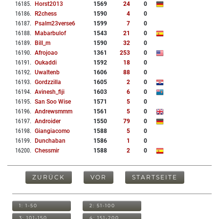
16185
.
Horst2013
1569
24
0
16186
.
R2chess
1590
4
0
16187
.
Psalm23verse6
1599
7
0
16188
.
Mabarbulof
1543
21
0
16189
.
Bill_m
1590
32
0
16190
.
Afrojoao
1361
253
0
16191
.
Oukaddi
1592
18
0
16192
.
Uwaltenb
1606
88
0
16193
.
Gordzzilla
1605
2
0
16194
.
Avinesh_fiji
1603
6
0
16195
.
San Soo Wise
1571
5
0
16196
.
Andrewsmmm
1561
5
0
16197
.
Androider
1550
79
0
16198
.
Giangiacomo
1588
5
0
16199
.
Dunchaban
1586
1
0
16200
.
Chessmir
1588
2
0
ZURÜCK
VOR
STARTSEITE
1: 1-50
2: 51-100
3: 101-150
4: 151-200