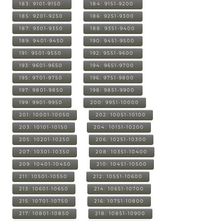
183: 9101-9150
184: 9151-9200
185: 9201-9250
186: 9251-9300
187: 9301-9350
188: 9351-9400
189: 9401-9450
190: 9451-9500
191: 9501-9550
192: 9551-9600
193: 9601-9650
194: 9651-9700
195: 9701-9750
196: 9751-9800
197: 9801-9850
198: 9851-9900
199: 9901-9950
200: 9951-10000
201: 10001-10050
202: 10051-10100
203: 10101-10150
204: 10151-10200
205: 10201-10250
206: 10251-10300
207: 10301-10350
208: 10351-10400
209: 10401-10450
210: 10451-10500
211: 10501-10550
212: 10551-10600
213: 10601-10650
214: 10651-10700
215: 10701-10750
216: 10751-10800
217: 10801-10850
218: 10851-10900