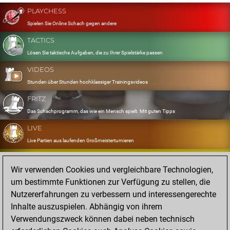
PLAYCHESS
Spielen Sie Online Schach gegen andere
TACTICS
Lösen Sie taktische Aufgaben, die zu Ihrer Spielstärke passen
VIDEOS
Stunden über Stunden hochklassiger Trainingsvideos
FRITZ
Das Schachprogramm, das wie ein Mensch spielt. Mit guten Tipps
LIVE
Live Partien aus laufenden Großmeisterturnieren
OPENINGS
Wir verwenden Cookies und vergleichbare Technologien,
Erfassen und Üben Sie Ihr Eröffnungsrepertoire
um bestimmte Funktionen zur Verfügung zu stellen, die
DATABASE
Nutzererfahrungen zu verbessern und interessengerechte
Acht Millionen starke Partien
Inhalte auszuspielen. Abhängig von ihrem
MYGAMES
Verwendungszweck können dabei neben technisch
Speichern und analysieren Sie eigene Partien in der Cloud