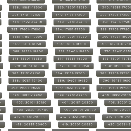
333: 16601-16650
334: 16651-16700
335: 16701-16750
338: 16851-16900
339: 16901-16950
340: 16951-1700
343: 17101-17150
344: 17151-17200
345: 17201-17250
348: 17351-17400
349: 17401-17450
350: 17451-1750
353: 17601-17650
354: 17651-17700
355: 17701-17750
358: 17851-17900
359: 17901-17950
360: 17951-1800
363: 18101-18150
364: 18151-18200
365: 18201-1825
368: 18351-18400
369: 18401-18450
370: 18451-185
373: 18601-18650
374: 18651-18700
375: 18701-1875
378: 18851-18900
379: 18901-18950
380: 18951-19
383: 19101-19150
384: 19151-19200
385: 19201-19250
388: 19351-19400
389: 19401-19450
390: 19451-195
393: 19601-19650
394: 19651-19700
395: 19701-19750
398: 19851-19900
399: 19901-19950
400: 19951-200
0
403: 20101-20150
404: 20151-20200
405: 20201-
0
408: 20351-20400
409: 20401-20450
410: 20451
413: 20601-20650
414: 20651-20700
415: 20701-2
0
418: 20851-20900
419: 20901-20950
420: 20951-