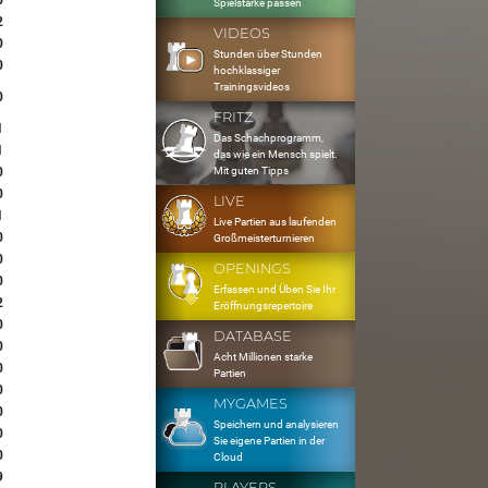
5
Spielstärke passen
2
VIDEOS
0
Stunden über Stunden
0
hochklassiger
Trainingsvideos
0
FRITZ
1
Das Schachprogramm,
1
das wie ein Mensch spielt.
Mit guten Tipps
0
0
LIVE
1
Live Partien aus laufenden
0
Großmeisterturnieren
0
OPENINGS
0
Erfassen und Üben Sie Ihr
2
Eröffnungsrepertoire
0
DATABASE
0
Acht Millionen starke
0
Partien
0
MYGAMES
0
Speichern und analysieren
0
Sie eigene Partien in der
0
Cloud
9
PLAYERS