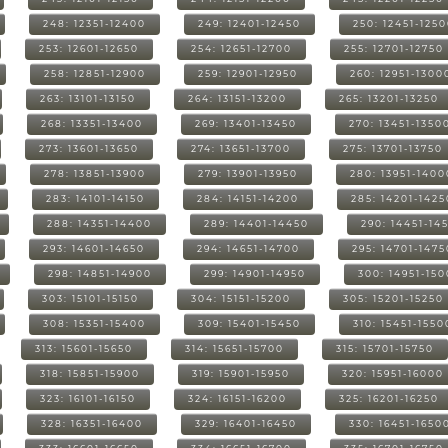
248: 12351-12400
249: 12401-12450
250: 12451-125
253: 12601-12650
254: 12651-12700
255: 12701-12750
258: 12851-12900
259: 12901-12950
260: 12951-1300
263: 13101-13150
264: 13151-13200
265: 13201-13250
268: 13351-13400
269: 13401-13450
270: 13451-1350
273: 13601-13650
274: 13651-13700
275: 13701-13750
278: 13851-13900
279: 13901-13950
280: 13951-1400
283: 14101-14150
284: 14151-14200
285: 14201-1425
288: 14351-14400
289: 14401-14450
290: 14451-14
293: 14601-14650
294: 14651-14700
295: 14701-1475
298: 14851-14900
299: 14901-14950
300: 14951-15
303: 15101-15150
304: 15151-15200
305: 15201-15250
308: 15351-15400
309: 15401-15450
310: 15451-1550
313: 15601-15650
314: 15651-15700
315: 15701-15750
318: 15851-15900
319: 15901-15950
320: 15951-16000
323: 16101-16150
324: 16151-16200
325: 16201-16250
328: 16351-16400
329: 16401-16450
330: 16451-1650