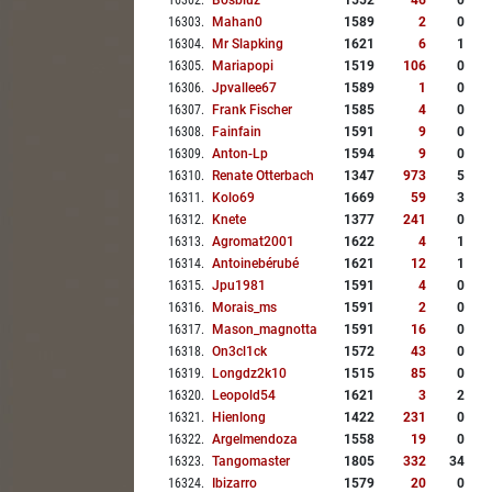
16302
.
Bosbluz
1552
46
0
16303
.
Mahan0
1589
2
0
16304
.
Mr Slapking
1621
6
1
16305
.
Mariapopi
1519
106
0
16306
.
Jpvallee67
1589
1
0
16307
.
Frank Fischer
1585
4
0
16308
.
Fainfain
1591
9
0
16309
.
Anton-Lp
1594
9
0
16310
.
Renate Otterbach
1347
973
5
16311
.
Kolo69
1669
59
3
16312
.
Knete
1377
241
0
16313
.
Agromat2001
1622
4
1
16314
.
Antoinebérubé
1621
12
1
16315
.
Jpu1981
1591
4
0
16316
.
Morais_ms
1591
2
0
16317
.
Mason_magnotta
1591
16
0
16318
.
On3cl1ck
1572
43
0
16319
.
Longdz2k10
1515
85
0
16320
.
Leopold54
1621
3
2
16321
.
Hienlong
1422
231
0
16322
.
Argelmendoza
1558
19
0
16323
.
Tangomaster
1805
332
34
16324
.
Ibizarro
1579
20
0