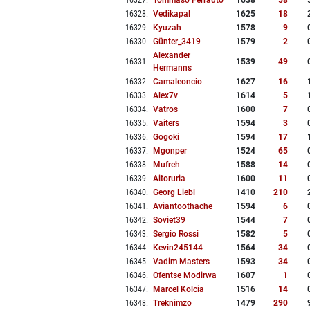
16327
.
Tommaso Ferrauto
1638
58
16328
.
Vedikapal
1625
18
16329
.
Kyuzah
1578
9
16330
.
Günter_3419
1579
2
Alexander
16331
.
1539
49
Hermanns
16332
.
Camaleoncio
1627
16
16333
.
Alex7v
1614
5
16334
.
Vatros
1600
7
16335
.
Vaiters
1594
3
16336
.
Gogoki
1594
17
16337
.
Mgonper
1524
65
16338
.
Mufreh
1588
14
16339
.
Aitoruria
1600
11
16340
.
Georg Liebl
1410
210
16341
.
Aviantoothache
1594
6
16342
.
Soviet39
1544
7
16343
.
Sergio Rossi
1582
5
16344
.
Kevin245144
1564
34
16345
.
Vadim Masters
1593
34
16346
.
Ofentse Modirwa
1607
1
16347
.
Marcel Kolcia
1516
14
16348
.
Treknimzo
1479
290