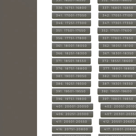
331: 16501-16550
332: 16551-16600
336: 16751-16800
337: 16801-16850
341: 17001-17050
342: 17051-17100
346: 17251-17300
347: 17301-17350
351: 17501-17550
352: 17551-17600
356: 17751-17800
357: 17801-17850
361: 18001-18050
362: 18051-18100
366: 18251-18300
367: 18301-18350
371: 18501-18550
372: 18551-18600
376: 18751-18800
377: 18801-18850
381: 19001-19050
382: 19051-19100
386: 19251-19300
387: 19301-19350
391: 19501-19550
392: 19551-19600
396: 19751-19800
397: 19801-19850
401: 20001-20050
402: 20051-2010
406: 20251-20300
407: 20301-2035
411: 20501-20550
412: 20551-20600
416: 20751-20800
417: 20801-2085