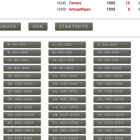
16349
.
Feneos
1583
15
16350
.
Amcgettigan
1593
5
URÜCK
VOR
STARTSEITE
3: 101-150
4: 151-200
5: 201-250
8: 351-400
9: 401-450
10: 451-500
13: 601-650
14: 651-700
15: 701-750
18: 851-900
19: 901-950
20: 951-1000
23: 1101-1150
24: 1151-1200
25: 1201-1250
28: 1351-1400
29: 1401-1450
30: 1451-1500
33: 1601-1650
34: 1651-1700
35: 1701-1750
38: 1851-1900
39: 1901-1950
40: 1951-2000
43: 2101-2150
44: 2151-2200
45: 2201-2250
48: 2351-2400
49: 2401-2450
50: 2451-2500
53: 2601-2650
54: 2651-2700
55: 2701-2750
58: 2851-2900
59: 2901-2950
60: 2951-3000
63: 3101-3150
64: 3151-3200
65: 3201-3250