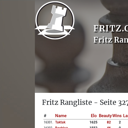
FRITZ.
Fritz Ran
Fritz Rangliste - Seite 32
#
Name
Elo
Beauty
Wins
La
16301
.
Taktak
1625
82
2