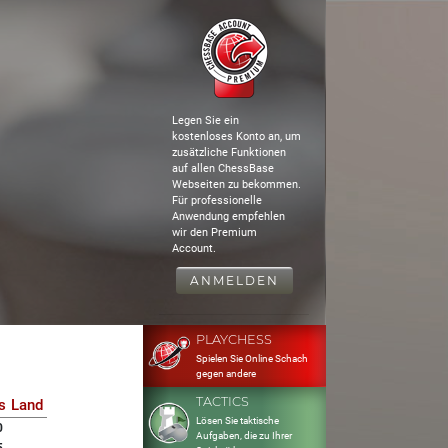
Legen Sie ein
kostenloses Konto an, um
zusätzliche Funktionen
auf allen ChessBase
Webseiten zu bekommen.
Für professionelle
Anwendung empfehlen
wir den Premium
Account.
ANMELDEN
PLAYCHESS
Spielen Sie Online Schach
gegen andere
TACTICS
s
Land
Lösen Sie taktische
0
Aufgaben, die zu Ihrer