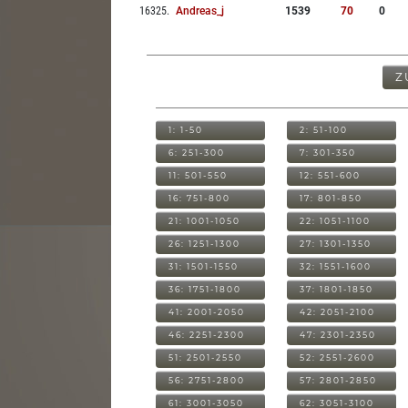
16325
.
Andreas_j
1539
70
0
Z
1: 1-50
2: 51-100
6: 251-300
7: 301-350
11: 501-550
12: 551-600
16: 751-800
17: 801-850
21: 1001-1050
22: 1051-1100
26: 1251-1300
27: 1301-1350
31: 1501-1550
32: 1551-1600
36: 1751-1800
37: 1801-1850
41: 2001-2050
42: 2051-2100
46: 2251-2300
47: 2301-2350
51: 2501-2550
52: 2551-2600
56: 2751-2800
57: 2801-2850
61: 3001-3050
62: 3051-3100