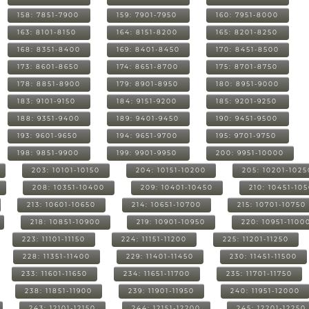
158: 7851-7900
159: 7901-7950
160: 7951-8000
163: 8101-8150
164: 8151-8200
165: 8201-8250
168: 8351-8400
169: 8401-8450
170: 8451-8500
173: 8601-8650
174: 8651-8700
175: 8701-8750
178: 8851-8900
179: 8901-8950
180: 8951-9000
183: 9101-9150
184: 9151-9200
185: 9201-9250
188: 9351-9400
189: 9401-9450
190: 9451-9500
193: 9601-9650
194: 9651-9700
195: 9701-9750
198: 9851-9900
199: 9901-9950
200: 9951-10000
203: 10101-10150
204: 10151-10200
205: 10201-1025
208: 10351-10400
209: 10401-10450
210: 10451-10
213: 10601-10650
214: 10651-10700
215: 10701-10750
218: 10851-10900
219: 10901-10950
220: 10951-1100
223: 11101-11150
224: 11151-11200
225: 11201-11250
228: 11351-11400
229: 11401-11450
230: 11451-11500
233: 11601-11650
234: 11651-11700
235: 11701-11750
238: 11851-11900
239: 11901-11950
240: 11951-12000
243: 12101-12150
244: 12151-12200
245: 12201-12250