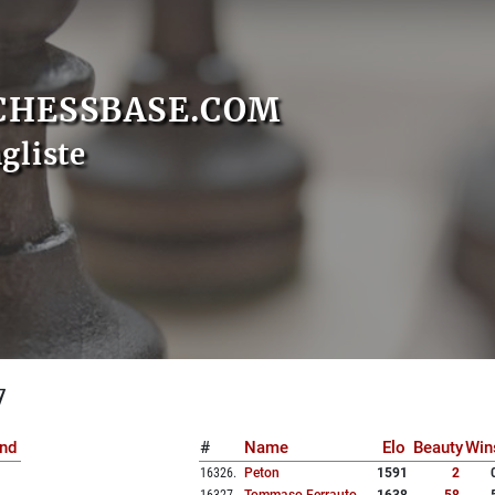
CHESSBASE.COM
gliste
7
nd
#
Name
Elo
Beauty
Win
16326
.
Peton
1591
2