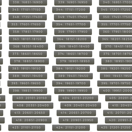
338: 16851-16900
339: 16901-16950
340: 16951-1700
343: 17101-17150
344: 17151-17200
345: 17201-17250
348: 17351-17400
349: 17401-17450
350: 17451-1750
353: 17601-17650
354: 17651-17700
355: 17701-17750
358: 17851-17900
359: 17901-17950
360: 17951-1800
363: 18101-18150
364: 18151-18200
365: 18201-1825
368: 18351-18400
369: 18401-18450
370: 18451-185
373: 18601-18650
374: 18651-18700
375: 18701-1875
378: 18851-18900
379: 18901-18950
380: 18951-19
383: 19101-19150
384: 19151-19200
385: 19201-19250
388: 19351-19400
389: 19401-19450
390: 19451-195
393: 19601-19650
394: 19651-19700
395: 19701-19750
398: 19851-19900
399: 19901-19950
400: 19951-200
0
403: 20101-20150
404: 20151-20200
405: 20201-
0
408: 20351-20400
409: 20401-20450
410: 20451
413: 20601-20650
414: 20651-20700
415: 20701-2
0
418: 20851-20900
419: 20901-20950
420: 20951-
423: 21101-21150
424: 21151-21200
425: 21201-21250