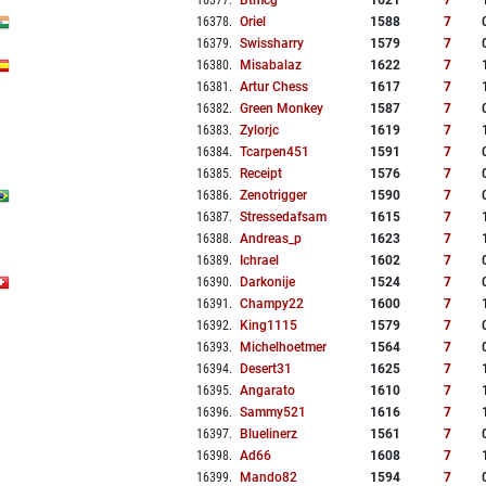
16377
.
Btmcg
1621
7
16378
.
Oriel
1588
7
16379
.
Swissharry
1579
7
16380
.
Misabalaz
1622
7
16381
.
Artur Chess
1617
7
16382
.
Green Monkey
1587
7
16383
.
Zylorjc
1619
7
16384
.
Tcarpen451
1591
7
16385
.
Receipt
1576
7
16386
.
Zenotrigger
1590
7
16387
.
Stressedafsam
1615
7
16388
.
Andreas_p
1623
7
16389
.
Ichrael
1602
7
16390
.
Darkonije
1524
7
16391
.
Champy22
1600
7
16392
.
King1115
1579
7
16393
.
Michelhoetmer
1564
7
16394
.
Desert31
1625
7
16395
.
Angarato
1610
7
16396
.
Sammy521
1616
7
16397
.
Bluelinerz
1561
7
16398
.
Ad66
1608
7
16399
.
Mando82
1594
7