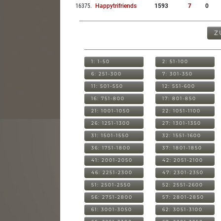
16375
.
Happytrifriends
1593
7
0
Z
1: 1-50
2: 51-100
6: 251-300
7: 301-350
11: 501-550
12: 551-600
16: 751-800
17: 801-850
21: 1001-1050
22: 1051-1100
26: 1251-1300
27: 1301-1350
31: 1501-1550
32: 1551-1600
36: 1751-1800
37: 1801-1850
41: 2001-2050
42: 2051-2100
46: 2251-2300
47: 2301-2350
51: 2501-2550
52: 2551-2600
56: 2751-2800
57: 2801-2850
61: 3001-3050
62: 3051-3100