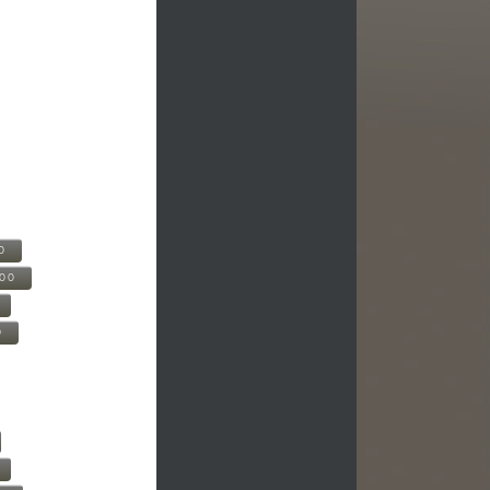
0
500
0