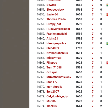
16352
.
Pekkarekku
1667
7
4
16353
.
Bewms
1582
7
0
16354
.
Stoppedclock
1568
7
0
16355
.
Javier64
1608
7
1
16356
.
Thomas Prada
1569
7
0
16357
.
Creepy_bat
1592
7
0
16358
.
Hudaverceceloglu
1567
7
1
16359
.
Frankmansfield
1589
7
0
16360
.
Atkins21
1592
7
0
16361
.
Henriquepsilva
1581
7
0
16362
.
Shin4039
1713
7
7
16363
.
Nothobranchius
1611
7
1
16364
.
Mickeymag
1579
7
0
16365
.
Filippoo
1623
7
1
16366
.
Turm71088
1591
7
0
16367
.
Gchapel
1600
7
0
16368
.
Mrmathematician7
1593
7
0
16369
.
Stan177
1623
7
1
16370
.
Igor_sturdik
1623
7
1
16371
.
Ersa2007
1622
7
1
16372
.
Old_double_ugly
1600
7
0
16373
.
Ms686
1573
7
0
16374
.
Tibelius
1644
7
2