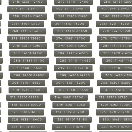
248: 12351-12400
249: 12401-12450
250: 12451-125
253: 12601-12650
254: 12651-12700
255: 12701-12750
258: 12851-12900
259: 12901-12950
260: 12951-1300
263: 13101-13150
264: 13151-13200
265: 13201-13250
268: 13351-13400
269: 13401-13450
270: 13451-1350
273: 13601-13650
274: 13651-13700
275: 13701-13750
278: 13851-13900
279: 13901-13950
280: 13951-1400
283: 14101-14150
284: 14151-14200
285: 14201-1425
288: 14351-14400
289: 14401-14450
290: 14451-14
293: 14601-14650
294: 14651-14700
295: 14701-1475
298: 14851-14900
299: 14901-14950
300: 14951-15
303: 15101-15150
304: 15151-15200
305: 15201-15250
308: 15351-15400
309: 15401-15450
310: 15451-1550
313: 15601-15650
314: 15651-15700
315: 15701-15750
318: 15851-15900
319: 15901-15950
320: 15951-16000
323: 16101-16150
324: 16151-16200
325: 16201-16250
328: 16351-16400
329: 16401-16450
330: 16451-1650
333: 16601-16650
334: 16651-16700
335: 16701-16750