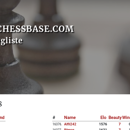
CHESSBASE.COM
gliste
8
nd
#
Name
Elo
Beauty
Win
16376
.
Alfil242
1576
7