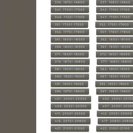
336: 16751-16800
337: 16801-16850
341: 17001-17050
342: 17051-17100
346: 17251-17300
347: 17301-17350
351: 17501-17550
352: 17551-17600
356: 17751-17800
357: 17801-17850
361: 18001-18050
362: 18051-18100
366: 18251-18300
367: 18301-18350
371: 18501-18550
372: 18551-18600
376: 18751-18800
377: 18801-18850
381: 19001-19050
382: 19051-19100
386: 19251-19300
387: 19301-19350
391: 19501-19550
392: 19551-19600
396: 19751-19800
397: 19801-19850
401: 20001-20050
402: 20051-2010
406: 20251-20300
407: 20301-2035
411: 20501-20550
412: 20551-20600
416: 20751-20800
417: 20801-2085
421: 21001-21050
422: 21051-21100