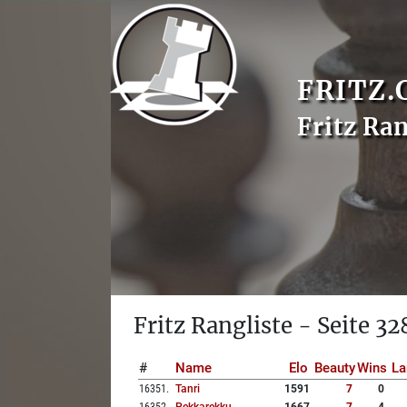
FRITZ.
Fritz Ran
Fritz Rangliste - Seite 32
#
Name
Elo
Beauty
Wins
La
16351
.
Tanri
1591
7
0