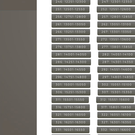
246: 12251-12300
247: 12301-12350
251: 12501-12550
252: 12551-12600
256: 12751-12800
257: 12801-12850
261: 13001-13050
262: 13051-13100
266: 13251-13300
267: 13301-13350
271: 13501-13550
272: 13551-13600
276: 13751-13800
277: 13801-13850
281: 14001-14050
282: 14051-14100
286: 14251-14300
287: 14301-14350
291: 14501-14550
292: 14551-14600
296: 14751-14800
297: 14801-14850
301: 15001-15050
302: 15051-15100
306: 15251-15300
307: 15301-15350
311: 15501-15550
312: 15551-15600
316: 15751-15800
317: 15801-15850
321: 16001-16050
322: 16051-16100
326: 16251-16300
327: 16301-16350
331: 16501-16550
332: 16551-16600