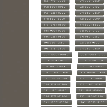
156: 7751-7800
157: 7801-7850
161: 8001-8050
162: 8051-8100
166: 8251-8300
167: 8301-8350
171: 8501-8550
172: 8551-8600
176: 8751-8800
177: 8801-8850
181: 9001-9050
182: 9051-9100
186: 9251-9300
187: 9301-9350
191: 9501-9550
192: 9551-9600
196: 9751-9800
197: 9801-9850
201: 10001-10050
202: 10051-10100
206: 10251-10300
207: 10301-10350
211: 10501-10550
212: 10551-10600
216: 10751-10800
217: 10801-10850
221: 11001-11050
222: 11051-11100
226: 11251-11300
227: 11301-11350
231: 11501-11550
232: 11551-11600
236: 11751-11800
237: 11801-11850
241: 12001-12050
242: 12051-12100