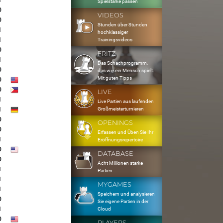
1
Spielstärke passen
0
VIDEOS
0
Stunden über Stunden
1
hochklassiger
1
Trainingsvideos
0
FRITZ
1
Das Schachprogramm,
0
das wie ein Mensch spielt.
Mit guten Tipps
0
0
LIVE
1
Live Partien aus laufenden
Großmeisterturnieren
1
0
OPENINGS
0
Erfassen und Üben Sie Ihr
1
Eröffnungsrepertoire
0
DATABASE
0
Acht Millionen starke
1
Partien
1
MYGAMES
1
Speichern und analysieren
0
Sie eigene Partien in der
1
Cloud
0
PLAYERS