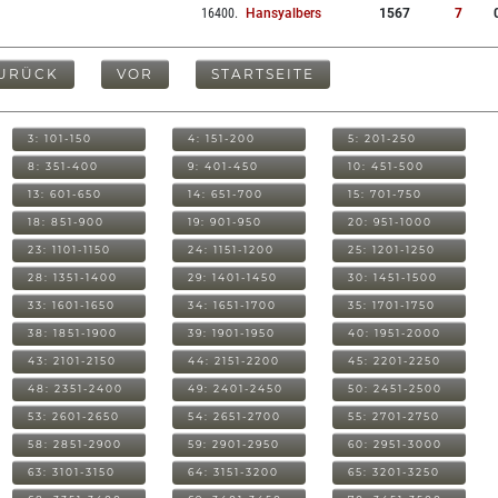
16400
.
Hansyalbers
1567
7
URÜCK
VOR
STARTSEITE
3: 101-150
4: 151-200
5: 201-250
8: 351-400
9: 401-450
10: 451-500
13: 601-650
14: 651-700
15: 701-750
18: 851-900
19: 901-950
20: 951-1000
23: 1101-1150
24: 1151-1200
25: 1201-1250
28: 1351-1400
29: 1401-1450
30: 1451-1500
33: 1601-1650
34: 1651-1700
35: 1701-1750
38: 1851-1900
39: 1901-1950
40: 1951-2000
43: 2101-2150
44: 2151-2200
45: 2201-2250
48: 2351-2400
49: 2401-2450
50: 2451-2500
53: 2601-2650
54: 2651-2700
55: 2701-2750
58: 2851-2900
59: 2901-2950
60: 2951-3000
63: 3101-3150
64: 3151-3200
65: 3201-3250