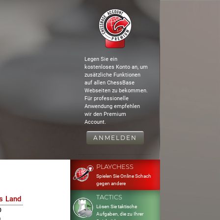
Legen Sie ein
kostenloses Konto an, um
zusätzliche Funktionen
auf allen ChessBase
Webseiten zu bekommen.
Für professionelle
Anwendung empfehlen
wir den Premium
Account.
ANMELDEN
PLAYCHESS
Spielen Sie Online Schach
gegen andere
TACTICS
s
Land
Lösen Sie taktische
0
Aufgaben, die zu Ihrer