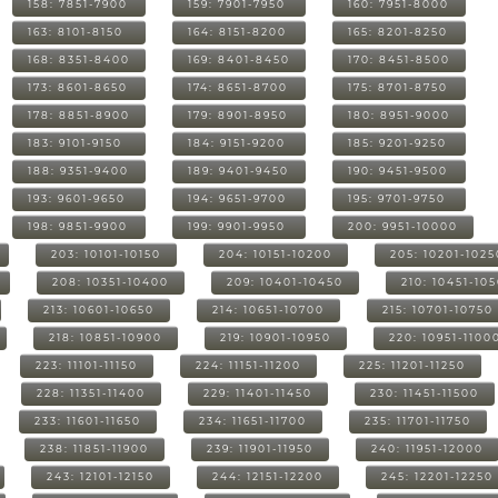
158: 7851-7900
159: 7901-7950
160: 7951-8000
163: 8101-8150
164: 8151-8200
165: 8201-8250
168: 8351-8400
169: 8401-8450
170: 8451-8500
173: 8601-8650
174: 8651-8700
175: 8701-8750
178: 8851-8900
179: 8901-8950
180: 8951-9000
183: 9101-9150
184: 9151-9200
185: 9201-9250
188: 9351-9400
189: 9401-9450
190: 9451-9500
193: 9601-9650
194: 9651-9700
195: 9701-9750
198: 9851-9900
199: 9901-9950
200: 9951-10000
203: 10101-10150
204: 10151-10200
205: 10201-1025
208: 10351-10400
209: 10401-10450
210: 10451-10
213: 10601-10650
214: 10651-10700
215: 10701-10750
218: 10851-10900
219: 10901-10950
220: 10951-1100
223: 11101-11150
224: 11151-11200
225: 11201-11250
228: 11351-11400
229: 11401-11450
230: 11451-11500
233: 11601-11650
234: 11651-11700
235: 11701-11750
238: 11851-11900
239: 11901-11950
240: 11951-12000
243: 12101-12150
244: 12151-12200
245: 12201-12250