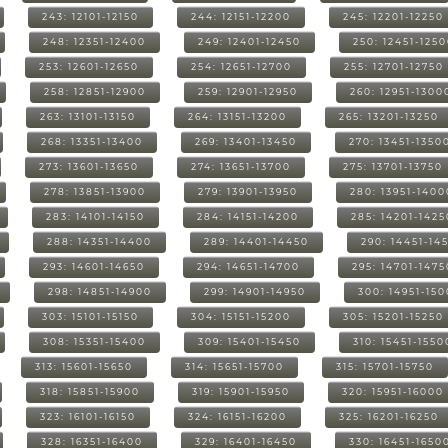
243: 12101-12150
244: 12151-12200
245: 12201-12250
248: 12351-12400
249: 12401-12450
250: 12451-125
253: 12601-12650
254: 12651-12700
255: 12701-12750
258: 12851-12900
259: 12901-12950
260: 12951-1300
263: 13101-13150
264: 13151-13200
265: 13201-13250
268: 13351-13400
269: 13401-13450
270: 13451-1350
273: 13601-13650
274: 13651-13700
275: 13701-13750
278: 13851-13900
279: 13901-13950
280: 13951-1400
283: 14101-14150
284: 14151-14200
285: 14201-1425
288: 14351-14400
289: 14401-14450
290: 14451-14
293: 14601-14650
294: 14651-14700
295: 14701-1475
298: 14851-14900
299: 14901-14950
300: 14951-15
303: 15101-15150
304: 15151-15200
305: 15201-15250
308: 15351-15400
309: 15401-15450
310: 15451-1550
313: 15601-15650
314: 15651-15700
315: 15701-15750
318: 15851-15900
319: 15901-15950
320: 15951-16000
323: 16101-16150
324: 16151-16200
325: 16201-16250
328: 16351-16400
329: 16401-16450
330: 16451-1650