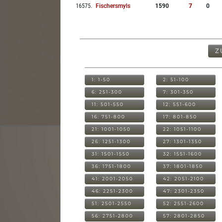
16575
.
Fischersmyls
1590
7
0
Z
1: 1-50
2: 51-100
6: 251-300
7: 301-350
11: 501-550
12: 551-600
16: 751-800
17: 801-850
21: 1001-1050
22: 1051-1100
26: 1251-1300
27: 1301-1350
31: 1501-1550
32: 1551-1600
36: 1751-1800
37: 1801-1850
41: 2001-2050
42: 2051-2100
46: 2251-2300
47: 2301-2350
51: 2501-2550
52: 2551-2600
56: 2751-2800
57: 2801-2850