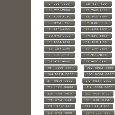
151: 7501-7550
152: 7551-7600
156: 7751-7800
157: 7801-7850
161: 8001-8050
162: 8051-8100
166: 8251-8300
167: 8301-8350
171: 8501-8550
172: 8551-8600
176: 8751-8800
177: 8801-8850
181: 9001-9050
182: 9051-9100
186: 9251-9300
187: 9301-9350
191: 9501-9550
192: 9551-9600
196: 9751-9800
197: 9801-9850
201: 10001-10050
202: 10051-10100
206: 10251-10300
207: 10301-10350
211: 10501-10550
212: 10551-10600
216: 10751-10800
217: 10801-10850
221: 11001-11050
222: 11051-11100
226: 11251-11300
227: 11301-11350
231: 11501-11550
232: 11551-11600
236: 11751-11800
237: 11801-11850