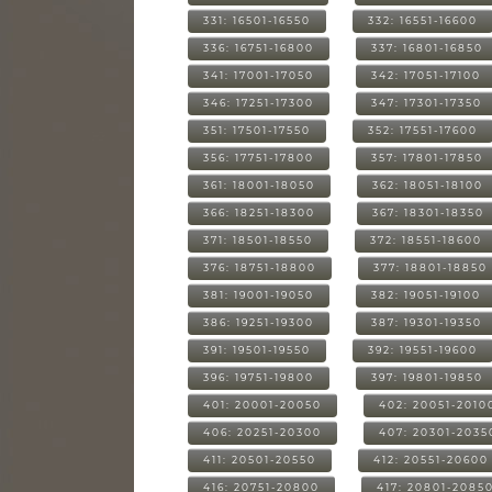
331: 16501-16550
332: 16551-16600
336: 16751-16800
337: 16801-16850
341: 17001-17050
342: 17051-17100
346: 17251-17300
347: 17301-17350
351: 17501-17550
352: 17551-17600
356: 17751-17800
357: 17801-17850
361: 18001-18050
362: 18051-18100
366: 18251-18300
367: 18301-18350
371: 18501-18550
372: 18551-18600
376: 18751-18800
377: 18801-18850
381: 19001-19050
382: 19051-19100
386: 19251-19300
387: 19301-19350
391: 19501-19550
392: 19551-19600
396: 19751-19800
397: 19801-19850
401: 20001-20050
402: 20051-2010
406: 20251-20300
407: 20301-2035
411: 20501-20550
412: 20551-20600
416: 20751-20800
417: 20801-2085