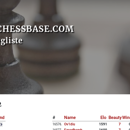
CHESSBASE.COM
gliste
2
nd
#
Name
Elo
Beauty
Win
16576
.
Ov1diu
1591
7