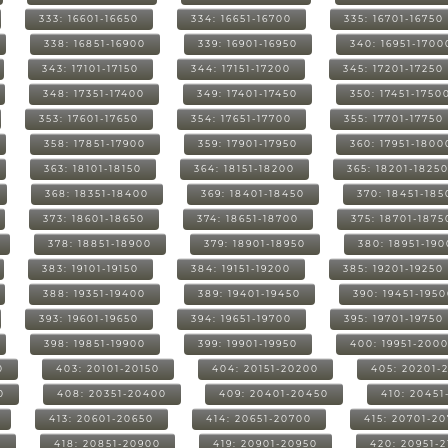
333: 16601-16650
334: 16651-16700
335: 16701-16750
338: 16851-16900
339: 16901-16950
340: 16951-1700
343: 17101-17150
344: 17151-17200
345: 17201-17250
348: 17351-17400
349: 17401-17450
350: 17451-1750
353: 17601-17650
354: 17651-17700
355: 17701-17750
358: 17851-17900
359: 17901-17950
360: 17951-1800
363: 18101-18150
364: 18151-18200
365: 18201-1825
368: 18351-18400
369: 18401-18450
370: 18451-185
373: 18601-18650
374: 18651-18700
375: 18701-1875
378: 18851-18900
379: 18901-18950
380: 18951-19
383: 19101-19150
384: 19151-19200
385: 19201-19250
388: 19351-19400
389: 19401-19450
390: 19451-195
393: 19601-19650
394: 19651-19700
395: 19701-19750
398: 19851-19900
399: 19901-19950
400: 19951-200
0
403: 20101-20150
404: 20151-20200
405: 20201-
0
408: 20351-20400
409: 20401-20450
410: 20451
413: 20601-20650
414: 20651-20700
415: 20701-2
0
418: 20851-20900
419: 20901-20950
420: 20951-