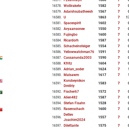
16577
.
Fzssrfhsryh
1600
7
16578
.
Wollirakete
1582
7
16579
.
Adarshsubatheesh
1567
7
16580
.
U
1863
7
1
16581
.
Spacespirit
1602
7
16582
.
Avyaansonee
1550
7
16583
.
Fujingbo
1600
7
16584
.
Ricardorh
1587
7
16585
.
Schacheinsteiger
1554
7
16586
.
Yellowwatchman76
1591
7
16587
.
Cassanunda2003
1590
7
16588
.
Kfritz
1604
7
16589
.
Adrian_soder
1624
7
16590
.
Malsawm
1617
7
Korobeynikov
16591
.
1583
7
Dmitriy
16592
.
Fischer67
1572
7
16593
.
Alien482
1587
7
16594
.
Stefan Fisahn
1528
7
16595
.
Rasenschach
1600
7
Detlev
16596
.
1557
7
Joachim2024
16597
.
Dilettante
1575
7