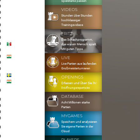
0
Spielstärke passen
0
VIDEOS
0
Stunden über Stunden
7
hochklassiger
0
Trainingsvideos
0
FRITZ
0
Das Schachprogramm,
0
das wie ein Mensch spielt.
Mit guten Tipps
0
0
LIVE
0
Live Partien aus laufenden
Großmeisterturnieren
0
1
OPENINGS
1
Erfassen und Üben Sie Ihr
Eröffnungsrepertoire
0
DATABASE
0
Acht Millionen starke
0
Partien
0
MYGAMES
0
Speichern und analysieren
Sie eigene Partien in der
0
Cloud
0
PLAYERS