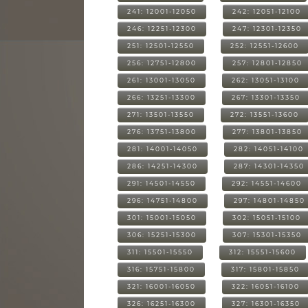
241: 12001-12050
242: 12051-12100
246: 12251-12300
247: 12301-12350
251: 12501-12550
252: 12551-12600
256: 12751-12800
257: 12801-12850
261: 13001-13050
262: 13051-13100
266: 13251-13300
267: 13301-13350
271: 13501-13550
272: 13551-13600
276: 13751-13800
277: 13801-13850
281: 14001-14050
282: 14051-14100
286: 14251-14300
287: 14301-14350
291: 14501-14550
292: 14551-14600
296: 14751-14800
297: 14801-14850
301: 15001-15050
302: 15051-15100
306: 15251-15300
307: 15301-15350
311: 15501-15550
312: 15551-15600
316: 15751-15800
317: 15801-15850
321: 16001-16050
322: 16051-16100
326: 16251-16300
327: 16301-16350