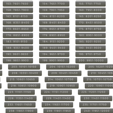
153: 7601-7650
154: 7651-7700
155: 7701-7750
158: 7851-7900
159: 7901-7950
160: 7951-8000
163: 8101-8150
164: 8151-8200
165: 8201-8250
168: 8351-8400
169: 8401-8450
170: 8451-8500
173: 8601-8650
174: 8651-8700
175: 8701-8750
178: 8851-8900
179: 8901-8950
180: 8951-9000
183: 9101-9150
184: 9151-9200
185: 9201-9250
188: 9351-9400
189: 9401-9450
190: 9451-9500
193: 9601-9650
194: 9651-9700
195: 9701-9750
198: 9851-9900
199: 9901-9950
200: 9951-10000
203: 10101-10150
204: 10151-10200
205: 10201-1025
208: 10351-10400
209: 10401-10450
210: 10451-10
213: 10601-10650
214: 10651-10700
215: 10701-10750
218: 10851-10900
219: 10901-10950
220: 10951-1100
223: 11101-11150
224: 11151-11200
225: 11201-11250
228: 11351-11400
229: 11401-11450
230: 11451-11500
233: 11601-11650
234: 11651-11700
235: 11701-11750
238: 11851-11900
239: 11901-11950
240: 11951-12000