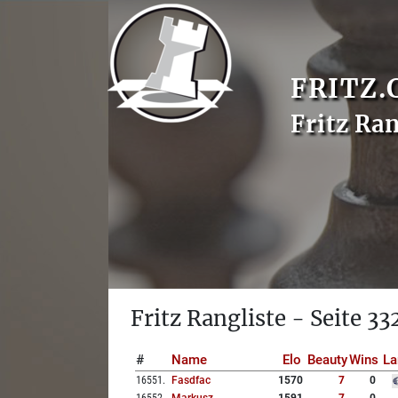
FRITZ.
Fritz Ran
Fritz Rangliste - Seite 33
#
Name
Elo
Beauty
Wins
La
16551
.
Fasdfac
1570
7
0