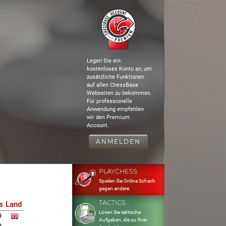
Legen Sie ein
kostenloses Konto an, um
zusätzliche Funktionen
auf allen ChessBase
Webseiten zu bekommen.
Für professionelle
Anwendung empfehlen
wir den Premium
Account.
ANMELDEN
PLAYCHESS
Spielen Sie Online Schach
gegen andere
TACTICS
s
Land
Lösen Sie taktische
0
Aufgaben, die zu Ihrer