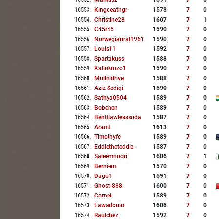
16552
.
Markusz
1591
7
0
16553
.
Kingdeathgr
1578
7
0
16554
.
Christine28
1607
7
1
16555
.
C45r45
1590
7
0
16556
.
Norwegianrat1961
1590
7
0
16557
.
Louis11
1592
7
0
16558
.
Spartakuss
1588
7
0
16559
.
Kalinkruzo1
1590
7
0
16560
.
Mullnldrive
1588
7
0
16561
.
Aziz Sediqi
1590
7
0
16562
.
Sathya0504
1589
7
0
16563
.
Bobchen
1589
7
0
16564
.
Bentflawlesssoda
1587
7
0
16565
.
Aranit
1613
7
0
16566
.
Timothyfc
1589
7
0
16567
.
Eddietheteddie
1587
7
0
16568
.
Saleemnoori
1606
7
1
16569
.
Berniem
1570
7
0
16570
.
Dago1
1591
7
0
16571
.
Ghost-888
1600
7
0
16572
.
Cornel
1589
7
0
16573
.
Lawadouin
1606
7
0
16574
.
Raulchez
1592
7
0