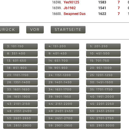
16598
.
Yes90125
1583
7
16599
.
Jb1982
1541
7
16600
.
Swapneel Das
1622
7
URÜCK
VOR
STARTSEITE
3: 101-150
4: 151-200
5: 201-250
8: 351-400
9: 401-450
10: 451-500
13: 601-650
14: 651-700
15: 701-750
18: 851-900
19: 901-950
20: 951-1000
23: 1101-1150
24: 1151-1200
25: 1201-1250
28: 1351-1400
29: 1401-1450
30: 1451-1500
33: 1601-1650
34: 1651-1700
35: 1701-1750
38: 1851-1900
39: 1901-1950
40: 1951-2000
43: 2101-2150
44: 2151-2200
45: 2201-2250
48: 2351-2400
49: 2401-2450
50: 2451-2500
53: 2601-2650
54: 2651-2700
55: 2701-2750
58: 2851-2900
59: 2901-2950
60: 2951-3000