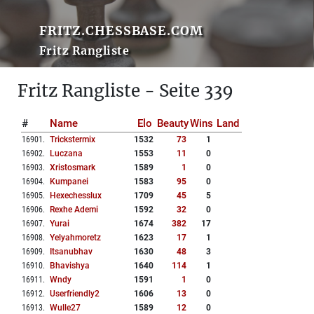
FRITZ.CHESSBASE.COM
Fritz Rangliste
Fritz Rangliste - Seite 339
#
Name
Elo
Beauty
Wins
Land
16901
.
Trickstermix
1532
73
1
16902
.
Luczana
1553
11
0
16903
.
Xristosmark
1589
1
0
16904
.
Kumpanei
1583
95
0
16905
.
Hexechesslux
1709
45
5
16906
.
Rexhe Ademi
1592
32
0
16907
.
Yurai
1674
382
17
16908
.
Yelyahmoretz
1623
17
1
16909
.
Itsanubhav
1630
48
3
16910
.
Bhavishya
1640
114
1
16911
.
Wndy
1591
1
0
16912
.
Userfriendly2
1606
13
0
16913
.
Wulle27
1589
12
0