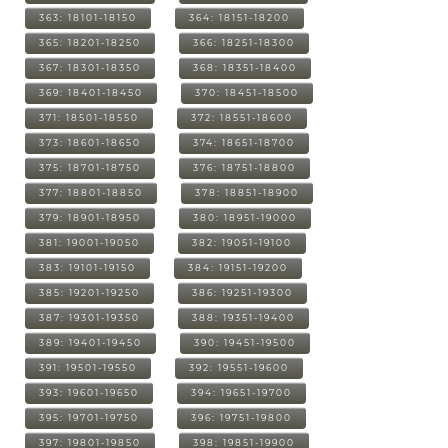
363: 18101-18150
364: 18151-18200
365: 18201-18250
366: 18251-18300
367: 18301-18350
368: 18351-18400
369: 18401-18450
370: 18451-18500
371: 18501-18550
372: 18551-18600
373: 18601-18650
374: 18651-18700
375: 18701-18750
376: 18751-18800
377: 18801-18850
378: 18851-18900
379: 18901-18950
380: 18951-19000
381: 19001-19050
382: 19051-19100
383: 19101-19150
384: 19151-19200
385: 19201-19250
386: 19251-19300
387: 19301-19350
388: 19351-19400
389: 19401-19450
390: 19451-19500
391: 19501-19550
392: 19551-19600
393: 19601-19650
394: 19651-19700
395: 19701-19750
396: 19751-19800
397: 19801-19850
398: 19851-19900