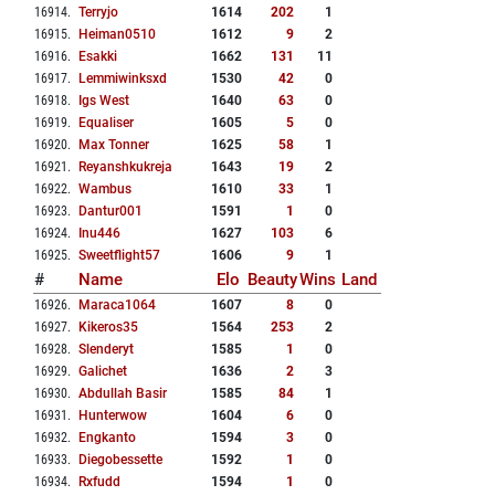
16914
.
Terryjo
1614
202
1
16915
.
Heiman0510
1612
9
2
16916
.
Esakki
1662
131
11
16917
.
Lemmiwinksxd
1530
42
0
16918
.
Igs West
1640
63
0
16919
.
Equaliser
1605
5
0
16920
.
Max Tonner
1625
58
1
16921
.
Reyanshkukreja
1643
19
2
16922
.
Wambus
1610
33
1
16923
.
Dantur001
1591
1
0
16924
.
Inu446
1627
103
6
16925
.
Sweetflight57
1606
9
1
#
Name
Elo
Beauty
Wins
Land
16926
.
Maraca1064
1607
8
0
16927
.
Kikeros35
1564
253
2
16928
.
Slenderyt
1585
1
0
16929
.
Galichet
1636
2
3
16930
.
Abdullah Basir
1585
84
1
16931
.
Hunterwow
1604
6
0
16932
.
Engkanto
1594
3
0
16933
.
Diegobessette
1592
1
0
16934
.
Rxfudd
1594
1
0