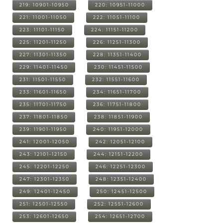
219: 10901-10950
220: 10951-11000
221: 11001-11050
222: 11051-11100
223: 11101-11150
224: 11151-11200
225: 11201-11250
226: 11251-11300
227: 11301-11350
228: 11351-11400
229: 11401-11450
230: 11451-11500
231: 11501-11550
232: 11551-11600
233: 11601-11650
234: 11651-11700
235: 11701-11750
236: 11751-11800
237: 11801-11850
238: 11851-11900
239: 11901-11950
240: 11951-12000
241: 12001-12050
242: 12051-12100
243: 12101-12150
244: 12151-12200
245: 12201-12250
246: 12251-12300
247: 12301-12350
248: 12351-12400
249: 12401-12450
250: 12451-12500
251: 12501-12550
252: 12551-12600
253: 12601-12650
254: 12651-12700