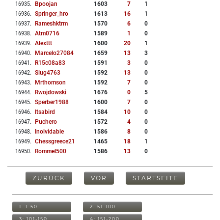
16935
.
Bpoojan
1603
7
1
16936
.
Springer_hro
1613
16
1
16937
.
Rameshktrm
1570
6
0
16938
.
Atm0716
1589
1
0
16939
.
Alexttt
1600
20
1
16940
.
Marcelo27084
1659
13
3
16941
.
R15c08a83
1591
3
0
16942
.
Slug4763
1592
13
0
16943
.
Mrthomson
1592
7
0
16944
.
Rwojdowski
1676
0
5
16945
.
Sperber1988
1600
7
0
16946
.
Itsabird
1584
10
0
16947
.
Puchero
1572
4
0
16948
.
Inolvidable
1586
8
0
16949
.
Chessgreece21
1465
18
1
16950
.
Rommel500
1586
13
0
ZURÜCK
VOR
STARTSEITE
1: 1-50
2: 51-100
3: 101-150
4: 151-200