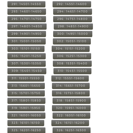
291: 14501-14550
292: 14551-14600
293: 14601-14650
294: 14651-14700
295: 14701-14750
296: 14751-14800
297: 14801-14850
298: 14851-14900
299: 14901-14950
300: 14951-15000
301: 15001-15050
302: 15051-15100
303: 15101-15150
304: 15151-15200
305: 15201-15250
306: 15251-15300
307: 15301-15350
308: 15351-15400
309: 15401-15450
310: 15451-15500
311: 15501-15550
312: 15551-15600
313: 15601-15650
314: 15651-15700
315: 15701-15750
316: 15751-15800
317: 15801-15850
318: 15851-15900
319: 15901-15950
320: 15951-16000
321: 16001-16050
322: 16051-16100
323: 16101-16150
324: 16151-16200
325: 16201-16250
326: 16251-16300