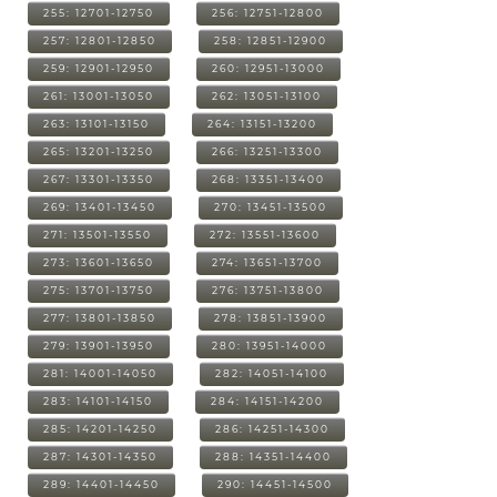
255: 12701-12750
256: 12751-12800
257: 12801-12850
258: 12851-12900
259: 12901-12950
260: 12951-13000
261: 13001-13050
262: 13051-13100
263: 13101-13150
264: 13151-13200
265: 13201-13250
266: 13251-13300
267: 13301-13350
268: 13351-13400
269: 13401-13450
270: 13451-13500
271: 13501-13550
272: 13551-13600
273: 13601-13650
274: 13651-13700
275: 13701-13750
276: 13751-13800
277: 13801-13850
278: 13851-13900
279: 13901-13950
280: 13951-14000
281: 14001-14050
282: 14051-14100
283: 14101-14150
284: 14151-14200
285: 14201-14250
286: 14251-14300
287: 14301-14350
288: 14351-14400
289: 14401-14450
290: 14451-14500