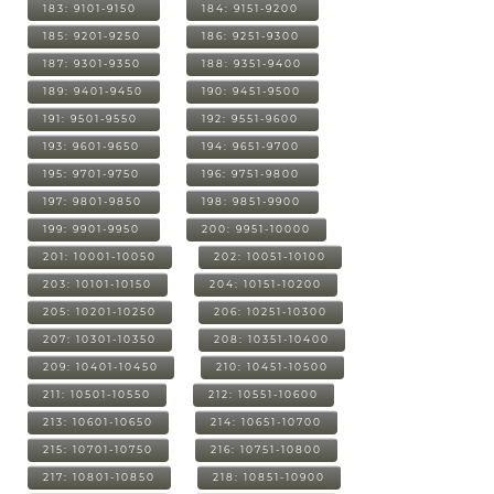
183: 9101-9150
184: 9151-9200
185: 9201-9250
186: 9251-9300
187: 9301-9350
188: 9351-9400
189: 9401-9450
190: 9451-9500
191: 9501-9550
192: 9551-9600
193: 9601-9650
194: 9651-9700
195: 9701-9750
196: 9751-9800
197: 9801-9850
198: 9851-9900
199: 9901-9950
200: 9951-10000
201: 10001-10050
202: 10051-10100
203: 10101-10150
204: 10151-10200
205: 10201-10250
206: 10251-10300
207: 10301-10350
208: 10351-10400
209: 10401-10450
210: 10451-10500
211: 10501-10550
212: 10551-10600
213: 10601-10650
214: 10651-10700
215: 10701-10750
216: 10751-10800
217: 10801-10850
218: 10851-10900