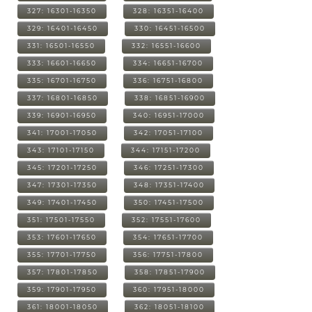
327: 16301-16350
328: 16351-16400
329: 16401-16450
330: 16451-16500
331: 16501-16550
332: 16551-16600
333: 16601-16650
334: 16651-16700
335: 16701-16750
336: 16751-16800
337: 16801-16850
338: 16851-16900
339: 16901-16950
340: 16951-17000
341: 17001-17050
342: 17051-17100
343: 17101-17150
344: 17151-17200
345: 17201-17250
346: 17251-17300
347: 17301-17350
348: 17351-17400
349: 17401-17450
350: 17451-17500
351: 17501-17550
352: 17551-17600
353: 17601-17650
354: 17651-17700
355: 17701-17750
356: 17751-17800
357: 17801-17850
358: 17851-17900
359: 17901-17950
360: 17951-18000
361: 18001-18050
362: 18051-18100