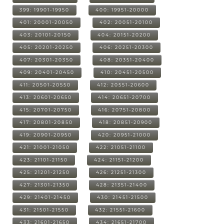
399: 19901-19950
400: 19951-20000
401: 20001-20050
402: 20051-20100
403: 20101-20150
404: 20151-20200
405: 20201-20250
406: 20251-20300
407: 20301-20350
408: 20351-20400
409: 20401-20450
410: 20451-20500
411: 20501-20550
412: 20551-20600
413: 20601-20650
414: 20651-20700
415: 20701-20750
416: 20751-20800
417: 20801-20850
418: 20851-20900
419: 20901-20950
420: 20951-21000
421: 21001-21050
422: 21051-21100
423: 21101-21150
424: 21151-21200
425: 21201-21250
426: 21251-21300
427: 21301-21350
428: 21351-21400
429: 21401-21450
430: 21451-21500
431: 21501-21550
432: 21551-21600
433: 21601-21650
434: 21651-21700