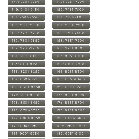
147: 7301-7350
148: 7351-7400
149: 7401-7450
150: 7451-7500
151: 7501-7550
152: 7551-7600
153: 7601-7650
154: 7651-7700
155: 7701-7750
156: 7751-7800
157: 7801-7850
158: 7851-7900
159: 7901-7950
160: 7951-8000
161: 8001-8050
162: 8051-8100
163: 8101-8150
164: 8151-8200
165: 8201-8250
166: 8251-8300
167: 8301-8350
168: 8351-8400
169: 8401-8450
170: 8451-8500
171: 8501-8550
172: 8551-8600
173: 8601-8650
174: 8651-8700
175: 8701-8750
176: 8751-8800
177: 8801-8850
178: 8851-8900
179: 8901-8950
180: 8951-9000
181: 9001-9050
182: 9051-9100