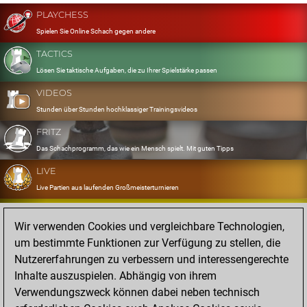
PLAYCHESS
Spielen Sie Online Schach gegen andere
TACTICS
Lösen Sie taktische Aufgaben, die zu Ihrer Spielstärke passen
VIDEOS
Stunden über Stunden hochklassiger Trainingsvideos
FRITZ
Das Schachprogramm, das wie ein Mensch spielt. Mit guten Tipps
LIVE
Live Partien aus laufenden Großmeisterturnieren
OPENINGS
Wir verwenden Cookies und vergleichbare Technologien,
Erfassen und Üben Sie Ihr Eröffnungsrepertoire
um bestimmte Funktionen zur Verfügung zu stellen, die
DATABASE
Nutzererfahrungen zu verbessern und interessengerechte
Acht Millionen starke Partien
Inhalte auszuspielen. Abhängig von ihrem
MYGAMES
Verwendungszweck können dabei neben technisch
Speichern und analysieren Sie eigene Partien in der Cloud