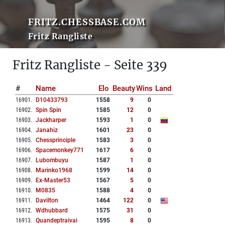
FRITZ.CHESSBASE.COM
Fritz Rangliste
Fritz Rangliste - Seite 339
#
Name
Elo
Beauty
Wins
Land
16901
.
D10433793
1558
9
0
16902
.
Spin Spin
1585
12
0
16903
.
Jackharper
1593
1
0
16904
.
Janahiz
1601
23
0
16905
.
Chessprinciple
1583
3
0
16906
.
Spacemonkey771
1617
6
0
16907
.
Lubombuyu
1587
1
0
16908
.
Marinko1968
1599
14
0
16909
.
Ex-Master53
1567
5
0
16910
.
M0835
1588
4
0
16911
.
Davilton
1464
122
0
16912
.
Wdhubbard
1575
31
0
16913
.
Quandeptraivai
1595
8
0