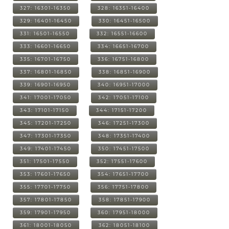
327: 16301-16350
328: 16351-16400
329: 16401-16450
330: 16451-16500
331: 16501-16550
332: 16551-16600
333: 16601-16650
334: 16651-16700
335: 16701-16750
336: 16751-16800
337: 16801-16850
338: 16851-16900
339: 16901-16950
340: 16951-17000
341: 17001-17050
342: 17051-17100
343: 17101-17150
344: 17151-17200
345: 17201-17250
346: 17251-17300
347: 17301-17350
348: 17351-17400
349: 17401-17450
350: 17451-17500
351: 17501-17550
352: 17551-17600
353: 17601-17650
354: 17651-17700
355: 17701-17750
356: 17751-17800
357: 17801-17850
358: 17851-17900
359: 17901-17950
360: 17951-18000
361: 18001-18050
362: 18051-18100