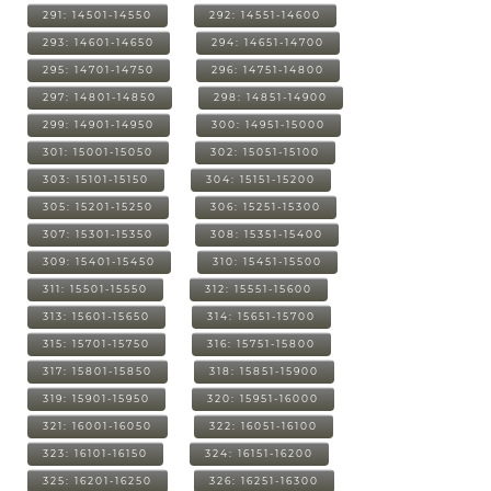
291: 14501-14550
292: 14551-14600
293: 14601-14650
294: 14651-14700
295: 14701-14750
296: 14751-14800
297: 14801-14850
298: 14851-14900
299: 14901-14950
300: 14951-15000
301: 15001-15050
302: 15051-15100
303: 15101-15150
304: 15151-15200
305: 15201-15250
306: 15251-15300
307: 15301-15350
308: 15351-15400
309: 15401-15450
310: 15451-15500
311: 15501-15550
312: 15551-15600
313: 15601-15650
314: 15651-15700
315: 15701-15750
316: 15751-15800
317: 15801-15850
318: 15851-15900
319: 15901-15950
320: 15951-16000
321: 16001-16050
322: 16051-16100
323: 16101-16150
324: 16151-16200
325: 16201-16250
326: 16251-16300