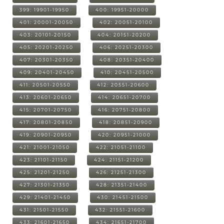
399: 19901-19950
400: 19951-20000
401: 20001-20050
402: 20051-20100
403: 20101-20150
404: 20151-20200
405: 20201-20250
406: 20251-20300
407: 20301-20350
408: 20351-20400
409: 20401-20450
410: 20451-20500
411: 20501-20550
412: 20551-20600
413: 20601-20650
414: 20651-20700
415: 20701-20750
416: 20751-20800
417: 20801-20850
418: 20851-20900
419: 20901-20950
420: 20951-21000
421: 21001-21050
422: 21051-21100
423: 21101-21150
424: 21151-21200
425: 21201-21250
426: 21251-21300
427: 21301-21350
428: 21351-21400
429: 21401-21450
430: 21451-21500
431: 21501-21550
432: 21551-21600
433: 21601-21650
434: 21651-21700