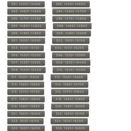
291: 14501-14550
292: 14551-14600
293: 14601-14650
294: 14651-14700
295: 14701-14750
296: 14751-14800
297: 14801-14850
298: 14851-14900
299: 14901-14950
300: 14951-15000
301: 15001-15050
302: 15051-15100
303: 15101-15150
304: 15151-15200
305: 15201-15250
306: 15251-15300
307: 15301-15350
308: 15351-15400
309: 15401-15450
310: 15451-15500
311: 15501-15550
312: 15551-15600
313: 15601-15650
314: 15651-15700
315: 15701-15750
316: 15751-15800
317: 15801-15850
318: 15851-15900
319: 15901-15950
320: 15951-16000
321: 16001-16050
322: 16051-16100
323: 16101-16150
324: 16151-16200
325: 16201-16250
326: 16251-16300