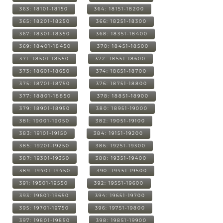
363: 18101-18150
364: 18151-18200
365: 18201-18250
366: 18251-18300
367: 18301-18350
368: 18351-18400
369: 18401-18450
370: 18451-18500
371: 18501-18550
372: 18551-18600
373: 18601-18650
374: 18651-18700
375: 18701-18750
376: 18751-18800
377: 18801-18850
378: 18851-18900
379: 18901-18950
380: 18951-19000
381: 19001-19050
382: 19051-19100
383: 19101-19150
384: 19151-19200
385: 19201-19250
386: 19251-19300
387: 19301-19350
388: 19351-19400
389: 19401-19450
390: 19451-19500
391: 19501-19550
392: 19551-19600
393: 19601-19650
394: 19651-19700
395: 19701-19750
396: 19751-19800
397: 19801-19850
398: 19851-19900