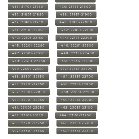
435: 21701-21750
436: 21751-21800
437: 21801-21850
438: 21851-21900
439: 21901-21950
440: 21951-22000
441: 22001-22050
442: 22051-22100
443: 22101-22150
444: 22151-22200
445: 22201-22250
446: 22251-22300
447: 22301-22350
448: 22351-22400
449: 22401-22450
450: 22451-22500
451: 22501-22550
452: 22551-22600
453: 22601-22650
454: 22651-22700
455: 22701-22750
456: 22751-22800
457: 22801-22850
458: 22851-22900
459: 22901-22950
460: 22951-23000
461: 23001-23050
462: 23051-23100
463: 23101-23150
464: 23151-23200
465: 23201-23250
466: 23251-23300
467: 23301-23350
468: 23351-23398