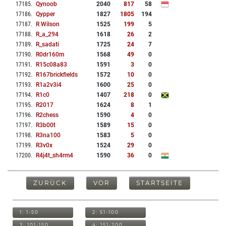
17185
.
Qynoob
2040
817
58
17186
.
Qypper
1827
1805
194
17187
.
R Wilson
1525
199
5
17188
.
R_a_294
1618
26
2
17189
.
R_sadati
1725
24
7
17190
.
R0dr160m
1568
49
0
17191
.
R15c08a83
1591
3
0
17192
.
R167brickfields
1572
10
0
17193
.
R1a2v3i4
1600
25
0
17194
.
R1c0
1407
218
0
17195
.
R2017
1624
8
1
17196
.
R2chess
1590
4
0
17197
.
R3b00t
1589
15
0
17198
.
R3na100
1583
5
0
17199
.
R3v0x
1524
29
0
17200
.
R4j4t_sh4rm4
1590
36
0
ZURÜCK
VOR
STARTSEITE
1: 1-50
2: 51-100
3: 101-150
4: 151-200