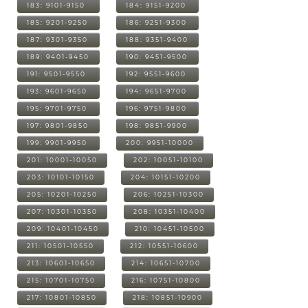
183: 9101-9150
184: 9151-9200
185: 9201-9250
186: 9251-9300
187: 9301-9350
188: 9351-9400
189: 9401-9450
190: 9451-9500
191: 9501-9550
192: 9551-9600
193: 9601-9650
194: 9651-9700
195: 9701-9750
196: 9751-9800
197: 9801-9850
198: 9851-9900
199: 9901-9950
200: 9951-10000
201: 10001-10050
202: 10051-10100
203: 10101-10150
204: 10151-10200
205: 10201-10250
206: 10251-10300
207: 10301-10350
208: 10351-10400
209: 10401-10450
210: 10451-10500
211: 10501-10550
212: 10551-10600
213: 10601-10650
214: 10651-10700
215: 10701-10750
216: 10751-10800
217: 10801-10850
218: 10851-10900