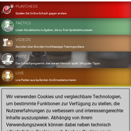
PLAYCHESS
Spielen Sie Online Schach gegen andere
TACTICS
Lösen Sie taktische Aufgaben, die zu Ihrer Spielstärke passen
VIDEOS
Stunden über Stunden hochklassiger Trainingsvideos
FRITZ
Das Schachprogramm, das wie ein Mensch spielt. Mit guten Tipps
LIVE
Live Partien aus laufenden Großmeisterturnieren
OPENINGS
Wir verwenden Cookies und vergleichbare Technologien,
Erfassen und Üben Sie Ihr Eröffnungsrepertoire
um bestimmte Funktionen zur Verfügung zu stellen, die
DATABASE
Nutzererfahrungen zu verbessern und interessengerechte
Acht Millionen starke Partien
Inhalte auszuspielen. Abhängig von ihrem
MYGAMES
Verwendungszweck können dabei neben technisch
Speichern und analysieren Sie eigene Partien in der Cloud