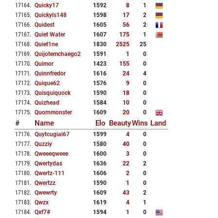
17164
.
Quicky17
1592
8
1
17165
.
Quickyls148
1598
17
2
17166
.
Quidest
1605
56
2
17167
.
Quiet Water
1607
175
1
17168
.
Quiet1ne
1830
2525
25
17169
.
Quijotemchaego2
1591
1
0
17170
.
Quimor
1423
155
0
17171
.
Quinnfredor
1616
24
4
17172
.
Quique62
1576
9
0
17173
.
Quisquiquock
1590
18
0
17174
.
Quizhead
1584
10
0
17175
.
Quornmonster
1609
20
0
#
Name
Elo
Beauty
Wins
Land
17176
.
Quytcugiai67
1599
4
0
17177
.
Quzziy
1580
40
0
17178
.
Qweeeqweee
1600
3
0
17179
.
Qwertydas
1636
22
2
17180
.
Qwertz-111
1606
2
0
17181
.
Qwertzz
1590
1
0
17182
.
Qwewrty
1609
43
2
17183
.
Qwzx
1619
4
1
17184
.
Qxf7#
1594
1
0