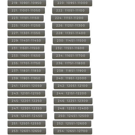
219: 10901-10950
220: 10951-11000
221: 11001-11050
222: 11051-11100
223: 11101-11150
224: 11151-11200
225: 11201-11250
226: 11251-11300
227: 11301-11350
228: 11351-11400
229: 11401-11450
230: 11451-11500
231: 11501-11550
232: 11551-11600
233: 11601-11650
234: 11651-11700
235: 11701-11750
236: 11751-11800
237: 11801-11850
238: 11851-11900
239: 11901-11950
240: 11951-12000
241: 12001-12050
242: 12051-12100
243: 12101-12150
244: 12151-12200
245: 12201-12250
246: 12251-12300
247: 12301-12350
248: 12351-12400
249: 12401-12450
250: 12451-12500
251: 12501-12550
252: 12551-12600
253: 12601-12650
254: 12651-12700