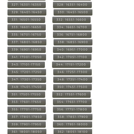
327: 16301-16350
328: 16351-16400
329: 16401-16450
330: 16451-16500
331: 16501-16550
332: 16551-16600
333: 16601-16650
334: 16651-16700
335: 16701-16750
336: 16751-16800
337: 16801-16850
338: 16851-16900
339: 16901-16950
340: 16951-17000
341: 17001-17050
342: 17051-17100
343: 17101-17150
344: 17151-17200
345: 17201-17250
346: 17251-17300
347: 17301-17350
348: 17351-17400
349: 17401-17450
350: 17451-17500
351: 17501-17550
352: 17551-17600
353: 17601-17650
354: 17651-17700
355: 17701-17750
356: 17751-17800
357: 17801-17850
358: 17851-17900
359: 17901-17950
360: 17951-18000
361: 18001-18050
362: 18051-18100