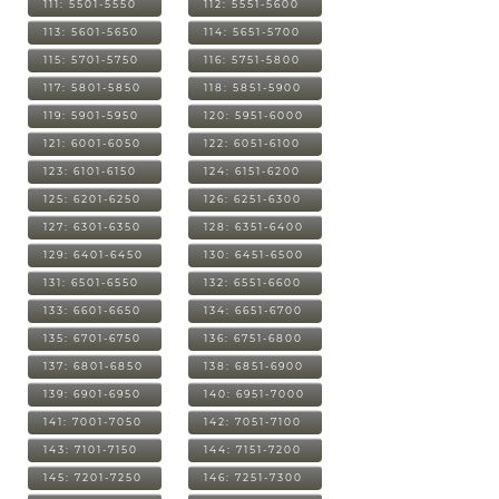
111: 5501-5550
112: 5551-5600
113: 5601-5650
114: 5651-5700
115: 5701-5750
116: 5751-5800
117: 5801-5850
118: 5851-5900
119: 5901-5950
120: 5951-6000
121: 6001-6050
122: 6051-6100
123: 6101-6150
124: 6151-6200
125: 6201-6250
126: 6251-6300
127: 6301-6350
128: 6351-6400
129: 6401-6450
130: 6451-6500
131: 6501-6550
132: 6551-6600
133: 6601-6650
134: 6651-6700
135: 6701-6750
136: 6751-6800
137: 6801-6850
138: 6851-6900
139: 6901-6950
140: 6951-7000
141: 7001-7050
142: 7051-7100
143: 7101-7150
144: 7151-7200
145: 7201-7250
146: 7251-7300