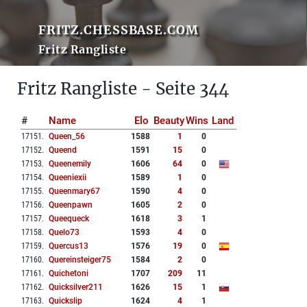
FRITZ.CHESSBASE.COM
Fritz Rangliste
Fritz Rangliste - Seite 344
#
Name
Elo
Beauty
Wins
Land
17151
.
Queen_56
1588
1
0
17152
.
Queend
1591
15
0
17153
.
Queenemily
1606
64
0
17154
.
Queeniexii
1589
1
0
17155
.
Queenmary67
1590
4
0
17156
.
Queenpawn
1605
2
0
17157
.
Queequeck
1618
3
1
17158
.
Quelo73
1593
4
0
17159
.
Quercus13
1576
19
0
17160
.
Quereinsteiger75
1584
2
0
17161
.
Quichetoni
1707
209
11
17162
.
Quicksilver211
1626
15
1
17163
.
Quickslip
1624
4
1