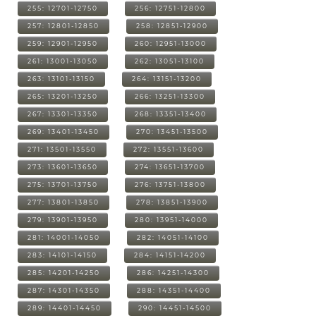
255: 12701-12750
256: 12751-12800
257: 12801-12850
258: 12851-12900
259: 12901-12950
260: 12951-13000
261: 13001-13050
262: 13051-13100
263: 13101-13150
264: 13151-13200
265: 13201-13250
266: 13251-13300
267: 13301-13350
268: 13351-13400
269: 13401-13450
270: 13451-13500
271: 13501-13550
272: 13551-13600
273: 13601-13650
274: 13651-13700
275: 13701-13750
276: 13751-13800
277: 13801-13850
278: 13851-13900
279: 13901-13950
280: 13951-14000
281: 14001-14050
282: 14051-14100
283: 14101-14150
284: 14151-14200
285: 14201-14250
286: 14251-14300
287: 14301-14350
288: 14351-14400
289: 14401-14450
290: 14451-14500