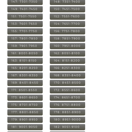
147: 7301-7350
148: 7351-7400
149: 7401-7450
150: 7451-7500
151: 7501-7550
152: 7551-7600
153: 7601-7650
154: 7651-7700
155: 7701-7750
156: 7751-7800
157: 7801-7850
158: 7851-7900
159: 7901-7950
160: 7951-8000
161: 8001-8050
162: 8051-8100
163: 8101-8150
164: 8151-8200
165: 8201-8250
166: 8251-8300
167: 8301-8350
168: 8351-8400
169: 8401-8450
170: 8451-8500
171: 8501-8550
172: 8551-8600
173: 8601-8650
174: 8651-8700
175: 8701-8750
176: 8751-8800
177: 8801-8850
178: 8851-8900
179: 8901-8950
180: 8951-9000
181: 9001-9050
182: 9051-9100