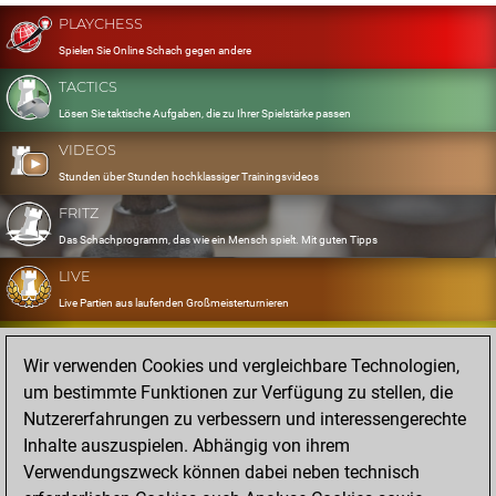
PLAYCHESS
Spielen Sie Online Schach gegen andere
TACTICS
Lösen Sie taktische Aufgaben, die zu Ihrer Spielstärke passen
VIDEOS
Stunden über Stunden hochklassiger Trainingsvideos
FRITZ
Das Schachprogramm, das wie ein Mensch spielt. Mit guten Tipps
LIVE
Live Partien aus laufenden Großmeisterturnieren
OPENINGS
Wir verwenden Cookies und vergleichbare Technologien,
Erfassen und Üben Sie Ihr Eröffnungsrepertoire
um bestimmte Funktionen zur Verfügung zu stellen, die
DATABASE
Nutzererfahrungen zu verbessern und interessengerechte
Acht Millionen starke Partien
Inhalte auszuspielen. Abhängig von ihrem
MYGAMES
Verwendungszweck können dabei neben technisch
Speichern und analysieren Sie eigene Partien in der Cloud