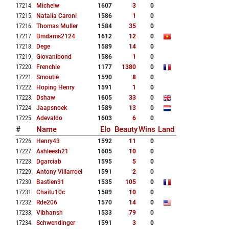
17214
.
Michelw
1607
3
0
17215
.
Natalia Caroni
1586
1
0
17216
.
Thomas Muller
1584
35
0
17217
.
Bmdams2124
1612
12
0
17218
.
Dege
1589
14
0
17219
.
Giovanibond
1586
1
0
17220
.
Frenchie
1177
1380
0
17221
.
Smoutie
1590
8
0
17222
.
Hoping Henry
1591
1
0
17223
.
Dshaw
1605
33
0
17224
.
Jaapsnoek
1589
13
0
17225
.
Adevaldo
1603
6
0
#
Name
Elo
Beauty
Wins
Land
17226
.
Henry43
1592
11
0
17227
.
Ashleesh21
1605
10
0
17228
.
Dgarciab
1595
5
0
17229
.
Antony Villarroel
1591
2
0
17230
.
Bastien91
1535
105
0
17231
.
Chaitu10c
1589
10
0
17232
.
Rde206
1570
14
0
17233
.
Vibhansh
1533
79
0
17234
.
Schwendinger
1591
3
0