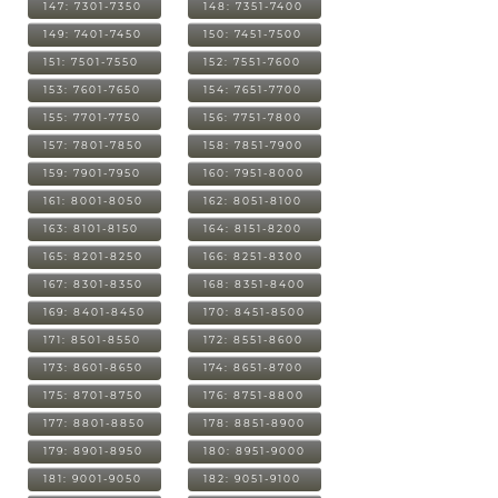
147: 7301-7350
148: 7351-7400
149: 7401-7450
150: 7451-7500
151: 7501-7550
152: 7551-7600
153: 7601-7650
154: 7651-7700
155: 7701-7750
156: 7751-7800
157: 7801-7850
158: 7851-7900
159: 7901-7950
160: 7951-8000
161: 8001-8050
162: 8051-8100
163: 8101-8150
164: 8151-8200
165: 8201-8250
166: 8251-8300
167: 8301-8350
168: 8351-8400
169: 8401-8450
170: 8451-8500
171: 8501-8550
172: 8551-8600
173: 8601-8650
174: 8651-8700
175: 8701-8750
176: 8751-8800
177: 8801-8850
178: 8851-8900
179: 8901-8950
180: 8951-9000
181: 9001-9050
182: 9051-9100