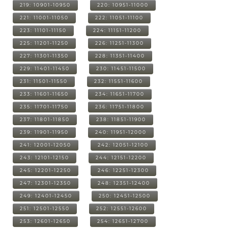
219: 10901-10950
220: 10951-11000
221: 11001-11050
222: 11051-11100
223: 11101-11150
224: 11151-11200
225: 11201-11250
226: 11251-11300
227: 11301-11350
228: 11351-11400
229: 11401-11450
230: 11451-11500
231: 11501-11550
232: 11551-11600
233: 11601-11650
234: 11651-11700
235: 11701-11750
236: 11751-11800
237: 11801-11850
238: 11851-11900
239: 11901-11950
240: 11951-12000
241: 12001-12050
242: 12051-12100
243: 12101-12150
244: 12151-12200
245: 12201-12250
246: 12251-12300
247: 12301-12350
248: 12351-12400
249: 12401-12450
250: 12451-12500
251: 12501-12550
252: 12551-12600
253: 12601-12650
254: 12651-12700