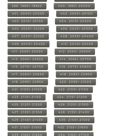
399: 19901-19950
400: 19951-20000
401: 20001-20050
402: 20051-20100
403: 20101-20150
404: 20151-20200
405: 20201-20250
406: 20251-20300
407: 20301-20350
408: 20351-20400
409: 20401-20450
410: 20451-20500
411: 20501-20550
412: 20551-20600
413: 20601-20650
414: 20651-20700
415: 20701-20750
416: 20751-20800
417: 20801-20850
418: 20851-20900
419: 20901-20950
420: 20951-21000
421: 21001-21050
422: 21051-21100
423: 21101-21150
424: 21151-21200
425: 21201-21250
426: 21251-21300
427: 21301-21350
428: 21351-21400
429: 21401-21450
430: 21451-21500
431: 21501-21550
432: 21551-21600
433: 21601-21650
434: 21651-21700