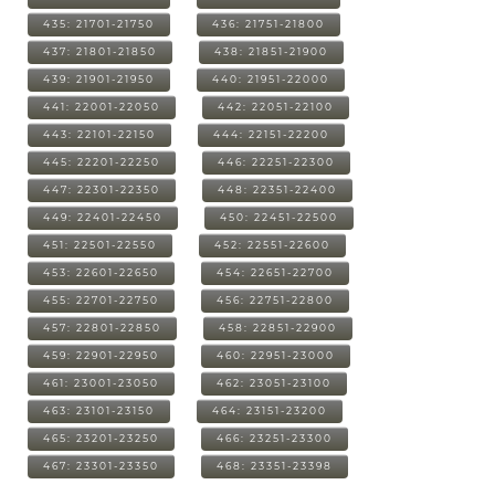
435: 21701-21750
436: 21751-21800
437: 21801-21850
438: 21851-21900
439: 21901-21950
440: 21951-22000
441: 22001-22050
442: 22051-22100
443: 22101-22150
444: 22151-22200
445: 22201-22250
446: 22251-22300
447: 22301-22350
448: 22351-22400
449: 22401-22450
450: 22451-22500
451: 22501-22550
452: 22551-22600
453: 22601-22650
454: 22651-22700
455: 22701-22750
456: 22751-22800
457: 22801-22850
458: 22851-22900
459: 22901-22950
460: 22951-23000
461: 23001-23050
462: 23051-23100
463: 23101-23150
464: 23151-23200
465: 23201-23250
466: 23251-23300
467: 23301-23350
468: 23351-23398