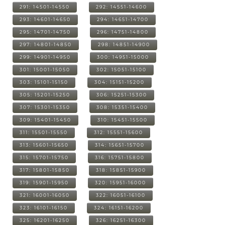
291: 14501-14550
292: 14551-14600
293: 14601-14650
294: 14651-14700
295: 14701-14750
296: 14751-14800
297: 14801-14850
298: 14851-14900
299: 14901-14950
300: 14951-15000
301: 15001-15050
302: 15051-15100
303: 15101-15150
304: 15151-15200
305: 15201-15250
306: 15251-15300
307: 15301-15350
308: 15351-15400
309: 15401-15450
310: 15451-15500
311: 15501-15550
312: 15551-15600
313: 15601-15650
314: 15651-15700
315: 15701-15750
316: 15751-15800
317: 15801-15850
318: 15851-15900
319: 15901-15950
320: 15951-16000
321: 16001-16050
322: 16051-16100
323: 16101-16150
324: 16151-16200
325: 16201-16250
326: 16251-16300