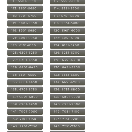
111: 5501-5550
112: 5551-5600
113: 5601-5650
114: 5651-5700
115: 5701-5750
116: 5751-5800
117: 5801-5850
118: 5851-5900
119: 5901-5950
120: 5951-6000
121: 6001-6050
122: 6051-6100
123: 6101-6150
124: 6151-6200
125: 6201-6250
126: 6251-6300
127: 6301-6350
128: 6351-6400
129: 6401-6450
130: 6451-6500
131: 6501-6550
132: 6551-6600
133: 6601-6650
134: 6651-6700
135: 6701-6750
136: 6751-6800
137: 6801-6850
138: 6851-6900
139: 6901-6950
140: 6951-7000
141: 7001-7050
142: 7051-7100
143: 7101-7150
144: 7151-7200
145: 7201-7250
146: 7251-7300