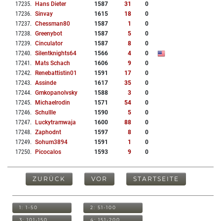
17235
.
Hans Dieter
1587
31
0
17236
.
Sinvay
1615
18
0
17237
.
Chessman80
1587
1
0
17238
.
Greenybot
1587
5
0
17239
.
Cinculator
1587
8
0
17240
.
Silentknights64
1566
4
0
17241
.
Mats Schach
1606
9
0
17242
.
Renebattistin01
1591
17
0
17243
.
Assinde
1617
35
0
17244
.
Gmkopanolvsky
1588
3
0
17245
.
Michaelrodin
1571
54
0
17246
.
Schullle
1590
5
0
17247
.
Luckytramwaja
1600
88
0
17248
.
Zaphodnt
1597
8
0
17249
.
Sohum3894
1591
1
0
17250
.
Picocalos
1593
9
0
ZURÜCK
VOR
STARTSEITE
1: 1-50
2: 51-100
3: 101-150
4: 151-200