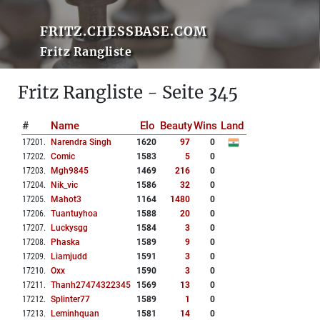
FRITZ.CHESSBASE.COM
Fritz Rangliste
Fritz Rangliste - Seite 345
#
Name
Elo
Beauty
Wins
Land
17201
.
Narendra Singh
1620
97
0
17202
.
Comic
1583
5
0
17203
.
Mgh9845
1469
216
0
17204
.
Nik_vic
1586
32
0
17205
.
Mahot3
1164
1480
0
17206
.
Tuantuyhoa
1588
20
0
17207
.
Luckysgg
1584
3
0
17208
.
Phaska
1589
9
0
17209
.
Liamjudd
1591
3
0
17210
.
Oxx
1590
3
0
17211
.
Thanh27474322345
1569
13
0
17212
.
Splinter77
1589
1
0
17213
.
Leminhquan
1581
14
0