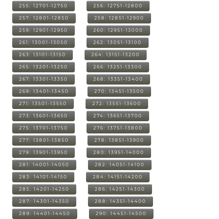
255: 12701-12750
256: 12751-12800
257: 12801-12850
258: 12851-12900
259: 12901-12950
260: 12951-13000
261: 13001-13050
262: 13051-13100
263: 13101-13150
264: 13151-13200
265: 13201-13250
266: 13251-13300
267: 13301-13350
268: 13351-13400
269: 13401-13450
270: 13451-13500
271: 13501-13550
272: 13551-13600
273: 13601-13650
274: 13651-13700
275: 13701-13750
276: 13751-13800
277: 13801-13850
278: 13851-13900
279: 13901-13950
280: 13951-14000
281: 14001-14050
282: 14051-14100
283: 14101-14150
284: 14151-14200
285: 14201-14250
286: 14251-14300
287: 14301-14350
288: 14351-14400
289: 14401-14450
290: 14451-14500