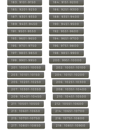
183: 9101-9150
184: 9151-9200
185: 9201-9250
186: 9251-9300
187: 9301-9350
188: 9351-9400
189: 9401-9450
190: 9451-9500
191: 9501-9550
192: 9551-9600
193: 9601-9650
194: 9651-9700
195: 9701-9750
196: 9751-9800
197: 9801-9850
198: 9851-9900
199: 9901-9950
200: 9951-10000
201: 10001-10050
202: 10051-10100
203: 10101-10150
204: 10151-10200
205: 10201-10250
206: 10251-10300
207: 10301-10350
208: 10351-10400
209: 10401-10450
210: 10451-10500
211: 10501-10550
212: 10551-10600
213: 10601-10650
214: 10651-10700
215: 10701-10750
216: 10751-10800
217: 10801-10850
218: 10851-10900