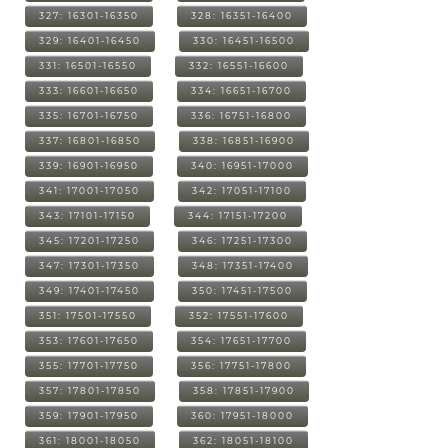
327: 16301-16350
328: 16351-16400
329: 16401-16450
330: 16451-16500
331: 16501-16550
332: 16551-16600
333: 16601-16650
334: 16651-16700
335: 16701-16750
336: 16751-16800
337: 16801-16850
338: 16851-16900
339: 16901-16950
340: 16951-17000
341: 17001-17050
342: 17051-17100
343: 17101-17150
344: 17151-17200
345: 17201-17250
346: 17251-17300
347: 17301-17350
348: 17351-17400
349: 17401-17450
350: 17451-17500
351: 17501-17550
352: 17551-17600
353: 17601-17650
354: 17651-17700
355: 17701-17750
356: 17751-17800
357: 17801-17850
358: 17851-17900
359: 17901-17950
360: 17951-18000
361: 18001-18050
362: 18051-18100