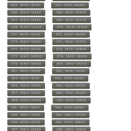
363: 18101-18150
364: 18151-18200
365: 18201-18250
366: 18251-18300
367: 18301-18350
368: 18351-18400
369: 18401-18450
370: 18451-18500
371: 18501-18550
372: 18551-18600
373: 18601-18650
374: 18651-18700
375: 18701-18750
376: 18751-18800
377: 18801-18850
378: 18851-18900
379: 18901-18950
380: 18951-19000
381: 19001-19050
382: 19051-19100
383: 19101-19150
384: 19151-19200
385: 19201-19250
386: 19251-19300
387: 19301-19350
388: 19351-19400
389: 19401-19450
390: 19451-19500
391: 19501-19550
392: 19551-19600
393: 19601-19650
394: 19651-19700
395: 19701-19750
396: 19751-19800
397: 19801-19850
398: 19851-19900