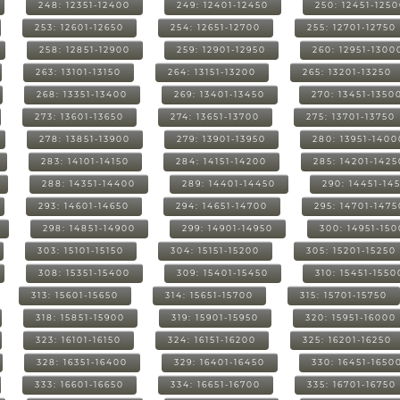
248: 12351-12400
249: 12401-12450
250: 12451-125
253: 12601-12650
254: 12651-12700
255: 12701-12750
258: 12851-12900
259: 12901-12950
260: 12951-1300
263: 13101-13150
264: 13151-13200
265: 13201-13250
268: 13351-13400
269: 13401-13450
270: 13451-1350
273: 13601-13650
274: 13651-13700
275: 13701-13750
278: 13851-13900
279: 13901-13950
280: 13951-1400
283: 14101-14150
284: 14151-14200
285: 14201-1425
288: 14351-14400
289: 14401-14450
290: 14451-14
293: 14601-14650
294: 14651-14700
295: 14701-1475
298: 14851-14900
299: 14901-14950
300: 14951-15
303: 15101-15150
304: 15151-15200
305: 15201-15250
308: 15351-15400
309: 15401-15450
310: 15451-1550
313: 15601-15650
314: 15651-15700
315: 15701-15750
318: 15851-15900
319: 15901-15950
320: 15951-16000
323: 16101-16150
324: 16151-16200
325: 16201-16250
328: 16351-16400
329: 16401-16450
330: 16451-1650
333: 16601-16650
334: 16651-16700
335: 16701-16750