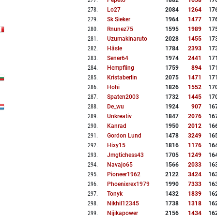
277
.
Pepeto
1882
1658
17
278
.
Lo27
2084
1264
17
279
.
Sk Sieker
1964
1477
17
280
.
Rnunez75
1595
1989
17
281
.
Uzumakinaruto
2028
1455
17
282
.
Häsle
1784
2393
17
283
.
Sener64
1974
2441
17
284
.
Hempfling
1759
894
17
285
.
Kristaberlin
2075
1471
17
286
.
Hohi
1826
1552
17
287
.
Spaten2003
1732
1445
17
288
.
De_wu
1924
907
16
289
.
Unkreativ
1847
2076
16
290
.
Kanrad
1950
2012
16
291
.
Gordon Lund
1478
3249
16
292
.
Hixy15
1816
1176
16
293
.
Jmgtichess43
1705
1249
16
294
.
Navajo65
1566
2033
16
295
.
Pioneer1962
2122
3424
16
296
.
Phoenixrex1979
1990
7333
16
297
.
Tonyk
1432
1839
16
298
.
Nikhil12345
1738
1318
16
299
.
Nijikapower
2156
1434
16