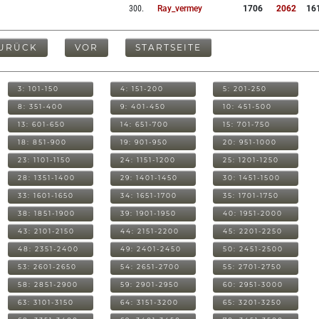
300
.
Ray_vermey
1706
2062
16
URÜCK
VOR
STARTSEITE
3: 101-150
4: 151-200
5: 201-250
8: 351-400
9: 401-450
10: 451-500
13: 601-650
14: 651-700
15: 701-750
18: 851-900
19: 901-950
20: 951-1000
23: 1101-1150
24: 1151-1200
25: 1201-1250
28: 1351-1400
29: 1401-1450
30: 1451-1500
33: 1601-1650
34: 1651-1700
35: 1701-1750
38: 1851-1900
39: 1901-1950
40: 1951-2000
43: 2101-2150
44: 2151-2200
45: 2201-2250
48: 2351-2400
49: 2401-2450
50: 2451-2500
53: 2601-2650
54: 2651-2700
55: 2701-2750
58: 2851-2900
59: 2901-2950
60: 2951-3000
63: 3101-3150
64: 3151-3200
65: 3201-3250