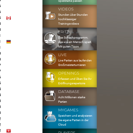
6
Spielstärke passen
6
VIDEOS
6
Stunden über Stunden
5
hochklassiger
3
Trainingsvideos
3
FRITZ
1
Das Schachprogramm,
1
das wie ein Mensch spielt.
Mit guten Tipps
1
0
LIVE
0
Live Partien aus laufenden
Großmeisterturnieren
7
7
OPENINGS
6
Erfassen und Üben Sie Ihr
5
Eröffnungsrepertoire
4
DATABASE
4
Acht Millionen starke
3
Partien
3
MYGAMES
3
Speichern und analysieren
2
Sie eigene Partien in der
2
Cloud
2
PLAYERS