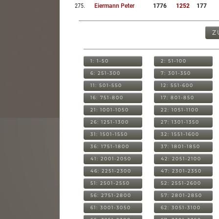
275
.
Eiermann Peter
1776
1252
177
Z
1: 1-50
2: 51-100
6: 251-300
7: 301-350
11: 501-550
12: 551-600
16: 751-800
17: 801-850
21: 1001-1050
22: 1051-1100
26: 1251-1300
27: 1301-1350
31: 1501-1550
32: 1551-1600
36: 1751-1800
37: 1801-1850
41: 2001-2050
42: 2051-2100
46: 2251-2300
47: 2301-2350
51: 2501-2550
52: 2551-2600
56: 2751-2800
57: 2801-2850
61: 3001-3050
62: 3051-3100