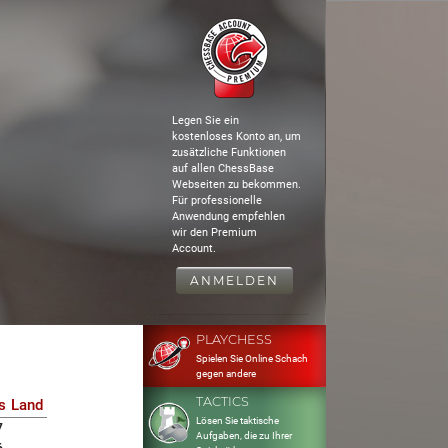
Legen Sie ein
kostenloses Konto an, um
zusätzliche Funktionen
auf allen ChessBase
Webseiten zu bekommen.
Für professionelle
Anwendung empfehlen
wir den Premium
Account.
ANMELDEN
PLAYCHESS
Spielen Sie Online Schach
gegen andere
TACTICS
s
Land
Lösen Sie taktische
7
Aufgaben, die zu Ihrer