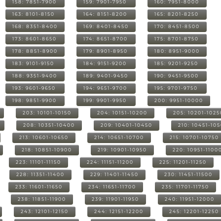
158: 7851-7900
159: 7901-7950
160: 7951-8000
163: 8101-8150
164: 8151-8200
165: 8201-8250
168: 8351-8400
169: 8401-8450
170: 8451-8500
173: 8601-8650
174: 8651-8700
175: 8701-8750
178: 8851-8900
179: 8901-8950
180: 8951-9000
183: 9101-9150
184: 9151-9200
185: 9201-9250
188: 9351-9400
189: 9401-9450
190: 9451-9500
193: 9601-9650
194: 9651-9700
195: 9701-9750
198: 9851-9900
199: 9901-9950
200: 9951-10000
203: 10101-10150
204: 10151-10200
205: 10201-1025
208: 10351-10400
209: 10401-10450
210: 10451-10
213: 10601-10650
214: 10651-10700
215: 10701-10750
218: 10851-10900
219: 10901-10950
220: 10951-1100
223: 11101-11150
224: 11151-11200
225: 11201-11250
228: 11351-11400
229: 11401-11450
230: 11451-11500
233: 11601-11650
234: 11651-11700
235: 11701-11750
238: 11851-11900
239: 11901-11950
240: 11951-12000
243: 12101-12150
244: 12151-12200
245: 12201-12250