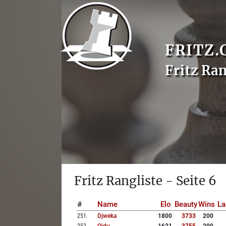
FRITZ.
Fritz Ran
Fritz Rangliste - Seite 6
#
Name
Elo
Beauty
Wins
La
251
.
Djweka
1800
3733
200