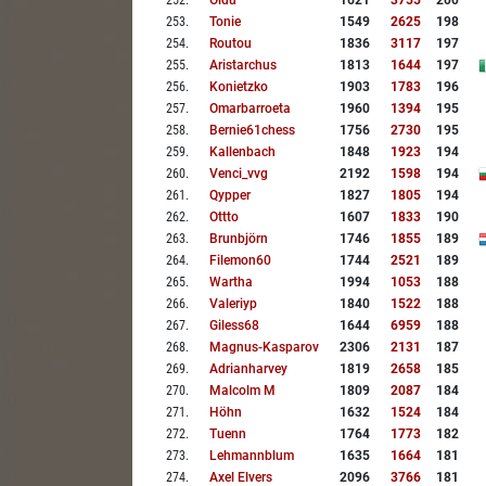
252
.
Oidu
1621
3755
200
253
.
Tonie
1549
2625
198
254
.
Routou
1836
3117
197
255
.
Aristarchus
1813
1644
197
256
.
Konietzko
1903
1783
196
257
.
Omarbarroeta
1960
1394
195
258
.
Bernie61chess
1756
2730
195
259
.
Kallenbach
1848
1923
194
260
.
Venci_vvg
2192
1598
194
261
.
Qypper
1827
1805
194
262
.
Ottto
1607
1833
190
263
.
Brunbjörn
1746
1855
189
264
.
Filemon60
1744
2521
189
265
.
Wartha
1994
1053
188
266
.
Valeriyp
1840
1522
188
267
.
Giless68
1644
6959
188
268
.
Magnus-Kasparov
2306
2131
187
269
.
Adrianharvey
1819
2658
185
270
.
Malcolm M
1809
2087
184
271
.
Höhn
1632
1524
184
272
.
Tuenn
1764
1773
182
273
.
Lehmannblum
1635
1664
181
274
.
Axel Elvers
2096
3766
181