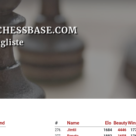
CHESSBASE.COM
gliste
nd
#
Name
Elo
Beauty
Win
276
.
Jlmtil
1684
4446
17