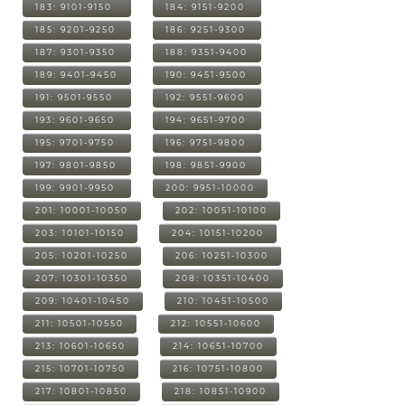
183: 9101-9150
184: 9151-9200
185: 9201-9250
186: 9251-9300
187: 9301-9350
188: 9351-9400
189: 9401-9450
190: 9451-9500
191: 9501-9550
192: 9551-9600
193: 9601-9650
194: 9651-9700
195: 9701-9750
196: 9751-9800
197: 9801-9850
198: 9851-9900
199: 9901-9950
200: 9951-10000
201: 10001-10050
202: 10051-10100
203: 10101-10150
204: 10151-10200
205: 10201-10250
206: 10251-10300
207: 10301-10350
208: 10351-10400
209: 10401-10450
210: 10451-10500
211: 10501-10550
212: 10551-10600
213: 10601-10650
214: 10651-10700
215: 10701-10750
216: 10751-10800
217: 10801-10850
218: 10851-10900