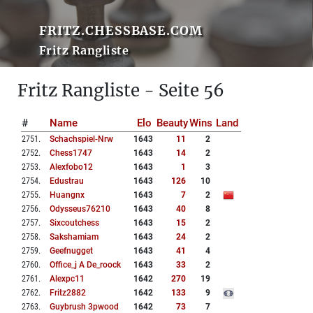
FRITZ.CHESSBASE.COM
Fritz Rangliste
Fritz Rangliste - Seite 56
#
Name
Elo
Beauty
Wins
Land
2751
.
Schachspiel-Nrw
1643
11
2
2752
.
Chess1747
1643
14
2
2753
.
Alexfobo12
1643
1
3
2754
.
Edustrau
1643
126
10
2755
.
Huangnx
1643
7
2
2756
.
Odysseus76210
1643
40
8
2757
.
Sixcoutchess
1643
15
2
2758
.
Sakshamiam
1643
24
2
2759
.
Geefnugget
1643
41
4
2760
.
Office_j A De_roock
1643
33
2
2761
.
Alexpc11
1642
270
19
2762
.
Fritz2882
1642
133
9
2763
.
Guybrush 3pwood
1642
73
7