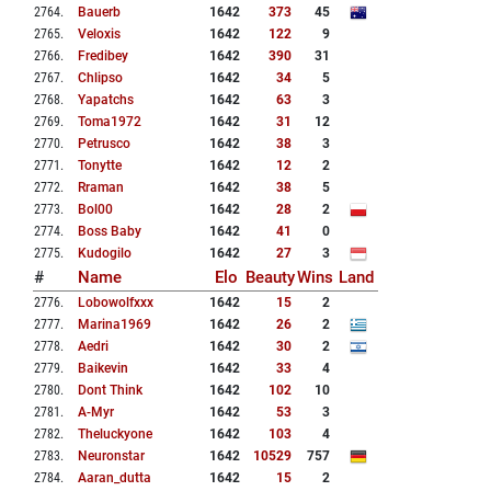
2764
.
Bauerb
1642
373
45
2765
.
Veloxis
1642
122
9
2766
.
Fredibey
1642
390
31
2767
.
Chlipso
1642
34
5
2768
.
Yapatchs
1642
63
3
2769
.
Toma1972
1642
31
12
2770
.
Petrusco
1642
38
3
2771
.
Tonytte
1642
12
2
2772
.
Rraman
1642
38
5
2773
.
Bol00
1642
28
2
2774
.
Boss Baby
1642
41
0
2775
.
Kudogilo
1642
27
3
#
Name
Elo
Beauty
Wins
Land
2776
.
Lobowolfxxx
1642
15
2
2777
.
Marina1969
1642
26
2
2778
.
Aedri
1642
30
2
2779
.
Baikevin
1642
33
4
2780
.
Dont Think
1642
102
10
2781
.
A-Myr
1642
53
3
2782
.
Theluckyone
1642
103
4
2783
.
Neuronstar
1642
10529
757
2784
.
Aaran_dutta
1642
15
2