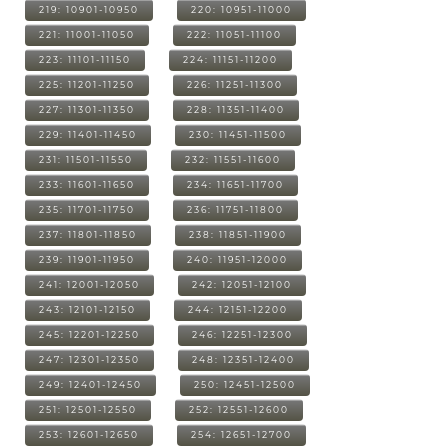
219: 10901-10950
220: 10951-11000
221: 11001-11050
222: 11051-11100
223: 11101-11150
224: 11151-11200
225: 11201-11250
226: 11251-11300
227: 11301-11350
228: 11351-11400
229: 11401-11450
230: 11451-11500
231: 11501-11550
232: 11551-11600
233: 11601-11650
234: 11651-11700
235: 11701-11750
236: 11751-11800
237: 11801-11850
238: 11851-11900
239: 11901-11950
240: 11951-12000
241: 12001-12050
242: 12051-12100
243: 12101-12150
244: 12151-12200
245: 12201-12250
246: 12251-12300
247: 12301-12350
248: 12351-12400
249: 12401-12450
250: 12451-12500
251: 12501-12550
252: 12551-12600
253: 12601-12650
254: 12651-12700