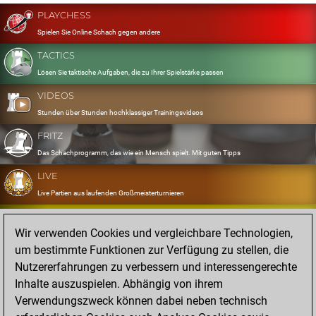
PLAYCHESS
Spielen Sie Online Schach gegen andere
TACTICS
Lösen Sie taktische Aufgaben, die zu Ihrer Spielstärke passen
VIDEOS
Stunden über Stunden hochklassiger Trainingsvideos
FRITZ
Das Schachprogramm, das wie ein Mensch spielt. Mit guten Tipps
LIVE
Live Partien aus laufenden Großmeisterturnieren
OPENINGS
Wir verwenden Cookies und vergleichbare Technologien,
Erfassen und Üben Sie Ihr Eröffnungsrepertoire
um bestimmte Funktionen zur Verfügung zu stellen, die
DATABASE
Nutzererfahrungen zu verbessern und interessengerechte
Acht Millionen starke Partien
Inhalte auszuspielen. Abhängig von ihrem
MYGAMES
Verwendungszweck können dabei neben technisch
Speichern und analysieren Sie eigene Partien in der Cloud