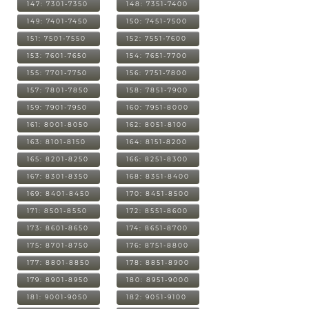
147: 7301-7350
148: 7351-7400
149: 7401-7450
150: 7451-7500
151: 7501-7550
152: 7551-7600
153: 7601-7650
154: 7651-7700
155: 7701-7750
156: 7751-7800
157: 7801-7850
158: 7851-7900
159: 7901-7950
160: 7951-8000
161: 8001-8050
162: 8051-8100
163: 8101-8150
164: 8151-8200
165: 8201-8250
166: 8251-8300
167: 8301-8350
168: 8351-8400
169: 8401-8450
170: 8451-8500
171: 8501-8550
172: 8551-8600
173: 8601-8650
174: 8651-8700
175: 8701-8750
176: 8751-8800
177: 8801-8850
178: 8851-8900
179: 8901-8950
180: 8951-9000
181: 9001-9050
182: 9051-9100