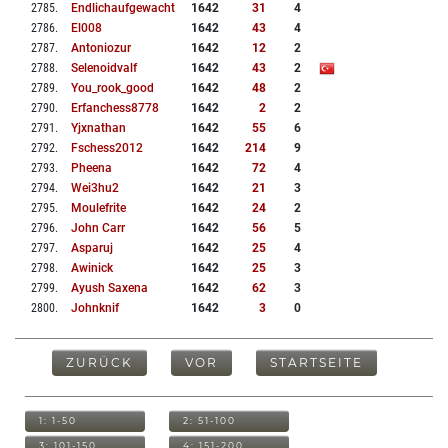
2785
.
Endlichaufgewacht
1642
31
4
2786
.
El008
1642
43
4
2787
.
Antoniozur
1642
12
2
2788
.
Selenoidvalf
1642
43
2
2789
.
You_rook_good
1642
48
2
2790
.
Erfanchess8778
1642
2
2
2791
.
Yjxnathan
1642
55
6
2792
.
Fschess2012
1642
214
9
2793
.
Pheena
1642
72
4
2794
.
Wei3hu2
1642
21
3
2795
.
Moulefrite
1642
24
2
2796
.
John Carr
1642
56
5
2797
.
Asparuj
1642
25
4
2798
.
Awinick
1642
25
3
2799
.
Ayush Saxena
1642
62
3
2800
.
Johnknif
1642
3
0
ZURÜCK
VOR
STARTSEITE
1: 1-50
2: 51-100
3: 101-150
4: 151-200