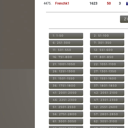
4475
.
Frenchk1
1623
50
3
Z
1: 1-50
2: 51-100
6: 251-300
7: 301-350
11: 501-550
12: 551-600
16: 751-800
17: 801-850
21: 1001-1050
22: 1051-1100
26: 1251-1300
27: 1301-1350
31: 1501-1550
32: 1551-1600
36: 1751-1800
37: 1801-1850
41: 2001-2050
42: 2051-2100
46: 2251-2300
47: 2301-2350
51: 2501-2550
52: 2551-2600
56: 2751-2800
57: 2801-2850
61: 3001-3050
62: 3051-3100