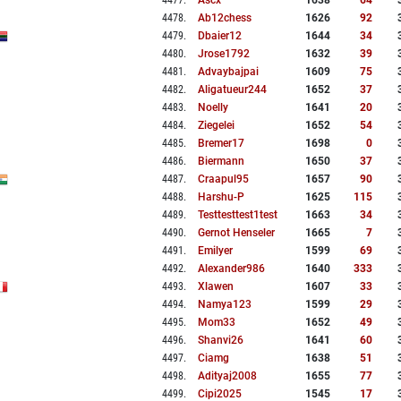
4477
.
Ascx
1638
64
4478
.
Ab12chess
1626
92
4479
.
Dbaier12
1644
34
4480
.
Jrose1792
1632
39
4481
.
Advaybajpai
1609
75
4482
.
Aligatueur244
1652
37
4483
.
Noelly
1641
20
4484
.
Ziegelei
1652
54
4485
.
Bremer17
1698
0
4486
.
Biermann
1650
37
4487
.
Craapul95
1657
90
4488
.
Harshu-P
1625
115
4489
.
Testtesttest1test
1663
34
4490
.
Gernot Henseler
1665
7
4491
.
Emilyer
1599
69
4492
.
Alexander986
1640
333
4493
.
Xlawen
1607
33
4494
.
Namya123
1599
29
4495
.
Mom33
1652
49
4496
.
Shanvi26
1641
60
4497
.
Ciamg
1638
51
4498
.
Adityaj2008
1655
77
4499
.
Cipi2025
1545
17