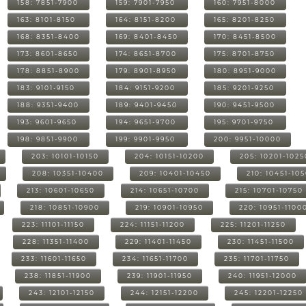
158: 7851-7900
159: 7901-7950
160: 7951-8000
163: 8101-8150
164: 8151-8200
165: 8201-8250
168: 8351-8400
169: 8401-8450
170: 8451-8500
173: 8601-8650
174: 8651-8700
175: 8701-8750
178: 8851-8900
179: 8901-8950
180: 8951-9000
183: 9101-9150
184: 9151-9200
185: 9201-9250
188: 9351-9400
189: 9401-9450
190: 9451-9500
193: 9601-9650
194: 9651-9700
195: 9701-9750
198: 9851-9900
199: 9901-9950
200: 9951-10000
203: 10101-10150
204: 10151-10200
205: 10201-1025
208: 10351-10400
209: 10401-10450
210: 10451-10
213: 10601-10650
214: 10651-10700
215: 10701-10750
218: 10851-10900
219: 10901-10950
220: 10951-1100
223: 11101-11150
224: 11151-11200
225: 11201-11250
228: 11351-11400
229: 11401-11450
230: 11451-11500
233: 11601-11650
234: 11651-11700
235: 11701-11750
238: 11851-11900
239: 11901-11950
240: 11951-12000
243: 12101-12150
244: 12151-12200
245: 12201-12250