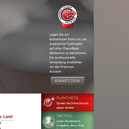
Legen Sie ein
kostenloses Konto an, um
zusätzliche Funktionen
auf allen ChessBase
Webseiten zu bekommen.
Für professionelle
Anwendung empfehlen
wir den Premium
Account.
ANMELDEN
PLAYCHESS
Spielen Sie Online Schach
gegen andere
TACTICS
s
Land
Lösen Sie taktische
3
Aufgaben, die zu Ihrer