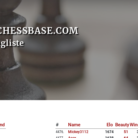
CHESSBASE.COM
gliste
nd
#
Name
Elo
Beauty
Win
4476
.
Mickey3112
1674
51