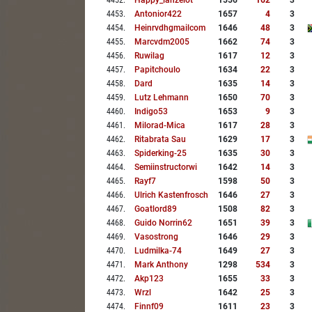
4452
.
Happy_lanzelot
1556
162
3
4453
.
Antonior422
1657
4
3
4454
.
Heinrvdhgmailcom
1646
48
3
4455
.
Marcvdm2005
1662
74
3
4456
.
Ruwilag
1617
12
3
4457
.
Papitchoulo
1634
22
3
4458
.
Dard
1635
14
3
4459
.
Lutz Lehmann
1650
70
3
4460
.
Indigo53
1653
9
3
4461
.
Milorad-Mica
1617
28
3
4462
.
Ritabrata Sau
1629
17
3
4463
.
Spiderking-25
1635
30
3
4464
.
Semiinstructorwi
1642
14
3
4465
.
Rayf7
1598
50
3
4466
.
Ulrich Kastenfrosch
1646
27
3
4467
.
Goatlord89
1508
82
3
4468
.
Guido Norrin62
1651
39
3
4469
.
Vasostrong
1646
29
3
4470
.
Ludmilka-74
1649
27
3
4471
.
Mark Anthony
1298
534
3
4472
.
Akp123
1655
33
3
4473
.
Wrzl
1642
25
3
4474
.
Finnf09
1611
23
3