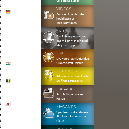
3
Spielstärke passen
3
VIDEOS
3
Stunden über Stunden
3
hochklassiger
3
Trainingsvideos
3
FRITZ
3
Das Schachprogramm,
3
das wie ein Mensch spielt.
Mit guten Tipps
3
3
LIVE
3
Live Partien aus laufenden
Großmeisterturnieren
3
3
OPENINGS
3
Erfassen und Üben Sie Ihr
3
Eröffnungsrepertoire
3
DATABASE
3
Acht Millionen starke
3
Partien
3
MYGAMES
3
Speichern und analysieren
3
Sie eigene Partien in der
3
Cloud
3
PLAYERS