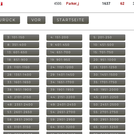
4500
.
Parker_j
1637
62
URÜCK
VOR
STARTSEITE
3: 101-150
4: 151-200
5: 201-250
8: 351-400
9: 401-450
10: 451-500
13: 601-650
14: 651-700
15: 701-750
18: 851-900
19: 901-950
20: 951-1000
23: 1101-1150
24: 1151-1200
25: 1201-1250
28: 1351-1400
29: 1401-1450
30: 1451-1500
33: 1601-1650
34: 1651-1700
35: 1701-1750
38: 1851-1900
39: 1901-1950
40: 1951-2000
43: 2101-2150
44: 2151-2200
45: 2201-2250
48: 2351-2400
49: 2401-2450
50: 2451-2500
53: 2601-2650
54: 2651-2700
55: 2701-2750
58: 2851-2900
59: 2901-2950
60: 2951-3000
63: 3101-3150
64: 3151-3200
65: 3201-3250