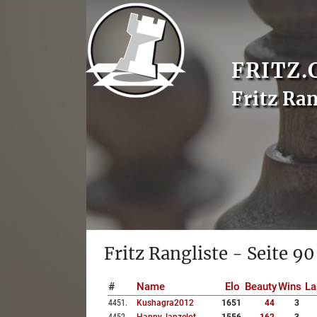
FRITZ.
Fritz Ran
Fritz Rangliste - Seite 90
#
Name
Elo
Beauty
Wins
La
4451
.
Kushagra2012
1651
44
3