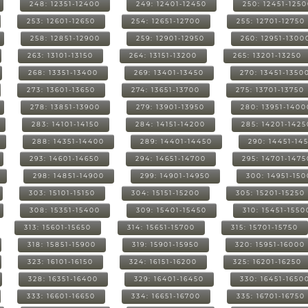
248: 12351-12400
249: 12401-12450
250: 12451-125
253: 12601-12650
254: 12651-12700
255: 12701-12750
258: 12851-12900
259: 12901-12950
260: 12951-1300
263: 13101-13150
264: 13151-13200
265: 13201-13250
268: 13351-13400
269: 13401-13450
270: 13451-1350
273: 13601-13650
274: 13651-13700
275: 13701-13750
278: 13851-13900
279: 13901-13950
280: 13951-1400
283: 14101-14150
284: 14151-14200
285: 14201-1425
288: 14351-14400
289: 14401-14450
290: 14451-14
293: 14601-14650
294: 14651-14700
295: 14701-1475
298: 14851-14900
299: 14901-14950
300: 14951-15
303: 15101-15150
304: 15151-15200
305: 15201-15250
308: 15351-15400
309: 15401-15450
310: 15451-1550
313: 15601-15650
314: 15651-15700
315: 15701-15750
318: 15851-15900
319: 15901-15950
320: 15951-16000
323: 16101-16150
324: 16151-16200
325: 16201-16250
328: 16351-16400
329: 16401-16450
330: 16451-1650
333: 16601-16650
334: 16651-16700
335: 16701-16750