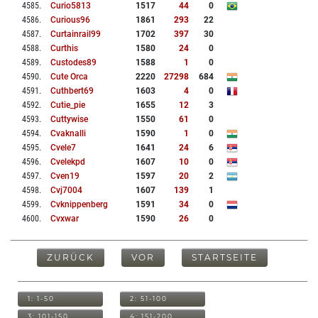
4585
.
Curio5813
1517
44
0
4586
.
Curious96
1861
293
22
4587
.
Curtainrail99
1702
397
30
4588
.
Curthis
1580
24
0
4589
.
Custodes89
1588
1
0
4590
.
Cute Orca
2220
27298
684
4591
.
Cuthbert69
1603
4
0
4592
.
Cutie_pie
1655
12
3
4593
.
Cuttywise
1550
61
0
4594
.
Cvaknalli
1590
1
0
4595
.
Cvele7
1641
24
6
4596
.
Cvelekpd
1607
10
0
4597
.
Cven19
1597
20
2
4598
.
Cvj7004
1607
139
1
4599
.
Cvknippenberg
1591
34
0
4600
.
Cvxwar
1590
26
0
ZURÜCK
VOR
STARTSEITE
1: 1-50
2: 51-100
3: 101-150
4: 151-200