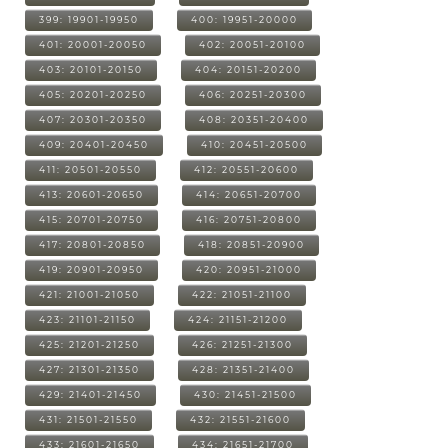
399: 19901-19950
400: 19951-20000
401: 20001-20050
402: 20051-20100
403: 20101-20150
404: 20151-20200
405: 20201-20250
406: 20251-20300
407: 20301-20350
408: 20351-20400
409: 20401-20450
410: 20451-20500
411: 20501-20550
412: 20551-20600
413: 20601-20650
414: 20651-20700
415: 20701-20750
416: 20751-20800
417: 20801-20850
418: 20851-20900
419: 20901-20950
420: 20951-21000
421: 21001-21050
422: 21051-21100
423: 21101-21150
424: 21151-21200
425: 21201-21250
426: 21251-21300
427: 21301-21350
428: 21351-21400
429: 21401-21450
430: 21451-21500
431: 21501-21550
432: 21551-21600
433: 21601-21650
434: 21651-21700