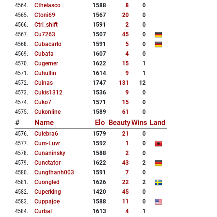
4564
.
Cthelasco
1588
8
0
4565
.
Ctoni69
1567
20
0
4566
.
Ctrl_shift
1591
2
0
4567
.
Cu7263
1507
45
0
4568
.
Cubacarlo
1591
5
0
4569
.
Cubata
1607
4
0
4570
.
Cugerner
1622
15
1
4571
.
Cuhullin
1614
9
1
4572
.
Cuinas
1747
131
12
4573
.
Cukis1312
1536
9
0
4574
.
Cuko7
1571
15
0
4575
.
Cukonline
1589
61
0
#
Name
Elo
Beauty
Wins
Land
4576
.
Culebra6
1579
21
0
4577
.
Cum-Luvr
1592
1
0
4578
.
Cunaninsky
1588
2
0
4579
.
Cunctator
1622
43
2
4580
.
Cungthanh003
1591
7
0
4581
.
Cuongled
1626
22
2
4582
.
Cuperking
1420
45
0
4583
.
Cuppajoe
1588
11
0
4584
.
Curbal
1613
4
1