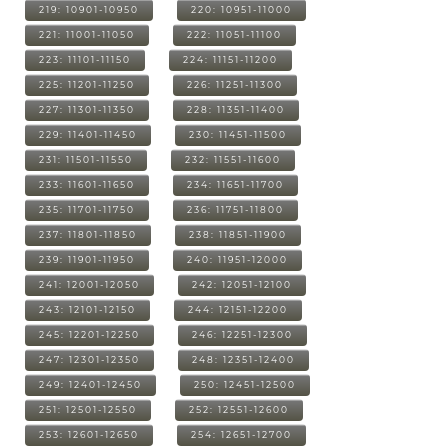
219: 10901-10950
220: 10951-11000
221: 11001-11050
222: 11051-11100
223: 11101-11150
224: 11151-11200
225: 11201-11250
226: 11251-11300
227: 11301-11350
228: 11351-11400
229: 11401-11450
230: 11451-11500
231: 11501-11550
232: 11551-11600
233: 11601-11650
234: 11651-11700
235: 11701-11750
236: 11751-11800
237: 11801-11850
238: 11851-11900
239: 11901-11950
240: 11951-12000
241: 12001-12050
242: 12051-12100
243: 12101-12150
244: 12151-12200
245: 12201-12250
246: 12251-12300
247: 12301-12350
248: 12351-12400
249: 12401-12450
250: 12451-12500
251: 12501-12550
252: 12551-12600
253: 12601-12650
254: 12651-12700