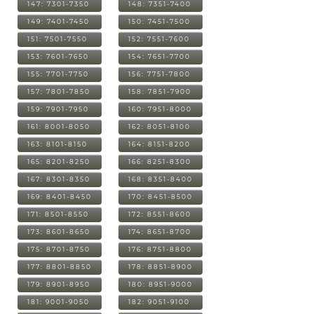
147: 7301-7350
148: 7351-7400
149: 7401-7450
150: 7451-7500
151: 7501-7550
152: 7551-7600
153: 7601-7650
154: 7651-7700
155: 7701-7750
156: 7751-7800
157: 7801-7850
158: 7851-7900
159: 7901-7950
160: 7951-8000
161: 8001-8050
162: 8051-8100
163: 8101-8150
164: 8151-8200
165: 8201-8250
166: 8251-8300
167: 8301-8350
168: 8351-8400
169: 8401-8450
170: 8451-8500
171: 8501-8550
172: 8551-8600
173: 8601-8650
174: 8651-8700
175: 8701-8750
176: 8751-8800
177: 8801-8850
178: 8851-8900
179: 8901-8950
180: 8951-9000
181: 9001-9050
182: 9051-9100