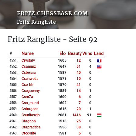
FRITZ.CHESSBASE.COM
Fritz Rangliste
Fritz Rangliste - Seite 92
#
Name
Elo
Beauty
Wins
Land
4551
.
Crystalv
1605
12
0
4552
.
Csammz
1647
51
4
4553
.
Csbéjaia
1587
40
0
4554
.
Cschweda
1579
10
0
4555
.
Cse_hh
1570
41
0
4556
.
Cseguenny
1589
14
1
4557
.
Csm7a
1600
6
0
4558
.
Cso_mund
1602
7
0
4559
.
Csturgeon
1616
20
1
4560
.
Csurilaszlo
2081
1416
91
4561
.
Ctaghon
1513
25
0
4562
.
Ctapractica
1556
38
0
4563
.
Ctcc4life
1581
5
0