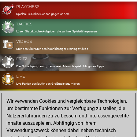
PLAYCHESS
Spielen Sie Online Schach gegen andere
TACTICS
Lösen Sie taktische Aufgaben, die zu Ihrer Spielstärke passen
VIDEOS
Stunden über Stunden hochklassiger Trainingsvideos
FRITZ
Das Schachprogramm, das wie ein Mensch spielt. Mit guten Tipps
LIVE
Live Partien aus laufenden Großmeisterturnieren
OPENINGS
Wir verwenden Cookies und vergleichbare Technologien,
Erfassen und Üben Sie Ihr Eröffnungsrepertoire
um bestimmte Funktionen zur Verfügung zu stellen, die
DATABASE
Nutzererfahrungen zu verbessern und interessengerechte
Acht Millionen starke Partien
Inhalte auszuspielen. Abhängig von ihrem
MYGAMES
Verwendungszweck können dabei neben technisch
Speichern und analysieren Sie eigene Partien in der Cloud