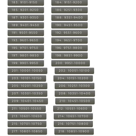
183: 9101-9150
184: 9151-9200
185: 9201-9250
186: 9251-9300
187: 9301-9350
188: 9351-9400
189: 9401-9450
190: 9451-9500
191: 9501-9550
192: 9551-9600
193: 9601-9650
194: 9651-9700
195: 9701-9750
196: 9751-9800
197: 9801-9850
198: 9851-9900
199: 9901-9950
200: 9951-10000
201: 10001-10050
202: 10051-10100
203: 10101-10150
204: 10151-10200
205: 10201-10250
206: 10251-10300
207: 10301-10350
208: 10351-10400
209: 10401-10450
210: 10451-10500
211: 10501-10550
212: 10551-10600
213: 10601-10650
214: 10651-10700
215: 10701-10750
216: 10751-10800
217: 10801-10850
218: 10851-10900