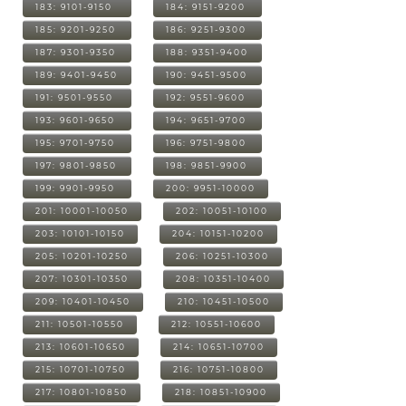
183: 9101-9150
184: 9151-9200
185: 9201-9250
186: 9251-9300
187: 9301-9350
188: 9351-9400
189: 9401-9450
190: 9451-9500
191: 9501-9550
192: 9551-9600
193: 9601-9650
194: 9651-9700
195: 9701-9750
196: 9751-9800
197: 9801-9850
198: 9851-9900
199: 9901-9950
200: 9951-10000
201: 10001-10050
202: 10051-10100
203: 10101-10150
204: 10151-10200
205: 10201-10250
206: 10251-10300
207: 10301-10350
208: 10351-10400
209: 10401-10450
210: 10451-10500
211: 10501-10550
212: 10551-10600
213: 10601-10650
214: 10651-10700
215: 10701-10750
216: 10751-10800
217: 10801-10850
218: 10851-10900