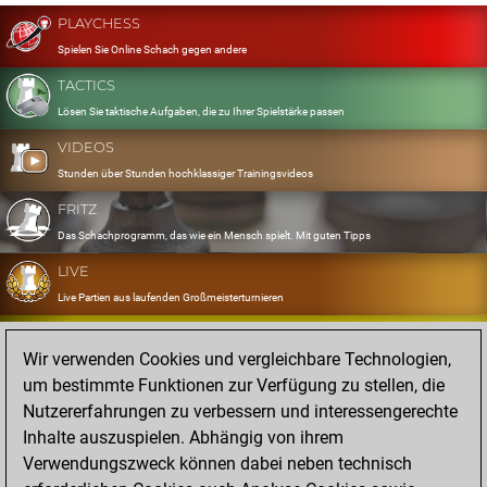
PLAYCHESS
Spielen Sie Online Schach gegen andere
TACTICS
Lösen Sie taktische Aufgaben, die zu Ihrer Spielstärke passen
VIDEOS
Stunden über Stunden hochklassiger Trainingsvideos
FRITZ
Das Schachprogramm, das wie ein Mensch spielt. Mit guten Tipps
LIVE
Live Partien aus laufenden Großmeisterturnieren
OPENINGS
Wir verwenden Cookies und vergleichbare Technologien,
Erfassen und Üben Sie Ihr Eröffnungsrepertoire
um bestimmte Funktionen zur Verfügung zu stellen, die
DATABASE
Nutzererfahrungen zu verbessern und interessengerechte
Acht Millionen starke Partien
Inhalte auszuspielen. Abhängig von ihrem
MYGAMES
Verwendungszweck können dabei neben technisch
Speichern und analysieren Sie eigene Partien in der Cloud