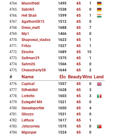
4764
.
Mannifredi
1495
65
1
4765
.
Sabri65
1538
65
0
4766
.
Het Shah
1599
65
1
4767
.
Agathon0815
1512
65
0
4768
.
Dress_matt
1688
65
7
4769
.
Mp1
1466
65
0
4770
.
Shapowal_vlados
1623
65
1
4771
.
Fritzu
1527
65
1
4772
.
Ebsche
1689
65
15
4773
.
Saltman29
1575
65
1
4774
.
Sahm26
1566
65
0
4775
.
Chesscharly58
1644
65
2
#
Name
Elo
Beauty
Wins
Land
4776
.
Captcat
1557
65
0
4777
.
Dilhebilbil
1628
65
3
4778
.
Lorbrito
1603
65
3
4779
.
Eulegeht Mit
1521
65
0
4780
.
Sesselsportler
1650
65
4
4781
.
Gliozzo
1531
65
0
4782
.
Lettuce
1617
65
1
4783
.
Jstscorreia
1575
65
0
4784
.
Mgonper
1524
65
0