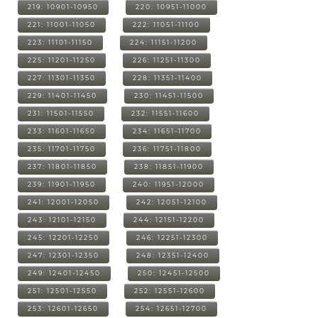
219: 10901-10950
220: 10951-11000
221: 11001-11050
222: 11051-11100
223: 11101-11150
224: 11151-11200
225: 11201-11250
226: 11251-11300
227: 11301-11350
228: 11351-11400
229: 11401-11450
230: 11451-11500
231: 11501-11550
232: 11551-11600
233: 11601-11650
234: 11651-11700
235: 11701-11750
236: 11751-11800
237: 11801-11850
238: 11851-11900
239: 11901-11950
240: 11951-12000
241: 12001-12050
242: 12051-12100
243: 12101-12150
244: 12151-12200
245: 12201-12250
246: 12251-12300
247: 12301-12350
248: 12351-12400
249: 12401-12450
250: 12451-12500
251: 12501-12550
252: 12551-12600
253: 12601-12650
254: 12651-12700