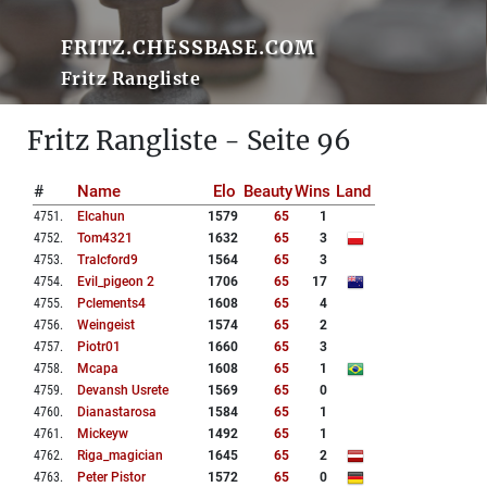
FRITZ.CHESSBASE.COM
Fritz Rangliste
Fritz Rangliste - Seite 96
#
Name
Elo
Beauty
Wins
Land
4751
.
Elcahun
1579
65
1
4752
.
Tom4321
1632
65
3
4753
.
Tralcford9
1564
65
3
4754
.
Evil_pigeon 2
1706
65
17
4755
.
Pclements4
1608
65
4
4756
.
Weingeist
1574
65
2
4757
.
Piotr01
1660
65
3
4758
.
Mcapa
1608
65
1
4759
.
Devansh Usrete
1569
65
0
4760
.
Dianastarosa
1584
65
1
4761
.
Mickeyw
1492
65
1
4762
.
Riga_magician
1645
65
2
4763
.
Peter Pistor
1572
65
0