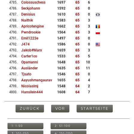
4785
.
Colossuschess
1697
65
6
4786
.
Seckjohann
1592
65
0
4787
.
Denisius
1610
65
0
4788
.
Naithik
1583
65
3
4789
.
Apricotengine
1662
65
3
4790
.
Pwndrookie
1564
65
3
4791
.
Emil1223e
1497
65
0
4792
.
J474
1586
65
0
4793
.
Jakob#marx
1659
65
3
4794
.
Carter1co
1533
65
5
4795
.
Opamanni
1648
65
10
4796
.
Ausländer
1635
65
11
4797
.
Tjsato
1546
65
0
4798
.
Aayushmangaurav
1655
65
4
4799
.
Nicolaslmj
1548
64
2
4800
.
Hansilein444
1608
64
7
ZURÜCK
VOR
STARTSEITE
1: 1-50
2: 51-100
3: 101-150
4: 151-200