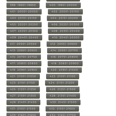
399: 19901-19950
400: 19951-20000
401: 20001-20050
402: 20051-20100
403: 20101-20150
404: 20151-20200
405: 20201-20250
406: 20251-20300
407: 20301-20350
408: 20351-20400
409: 20401-20450
410: 20451-20500
411: 20501-20550
412: 20551-20600
413: 20601-20650
414: 20651-20700
415: 20701-20750
416: 20751-20800
417: 20801-20850
418: 20851-20900
419: 20901-20950
420: 20951-21000
421: 21001-21050
422: 21051-21100
423: 21101-21150
424: 21151-21200
425: 21201-21250
426: 21251-21300
427: 21301-21350
428: 21351-21400
429: 21401-21450
430: 21451-21500
431: 21501-21550
432: 21551-21600
433: 21601-21650
434: 21651-21700