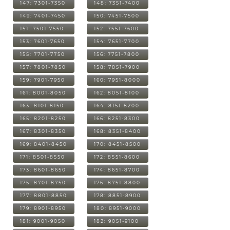
147: 7301-7350
148: 7351-7400
149: 7401-7450
150: 7451-7500
151: 7501-7550
152: 7551-7600
153: 7601-7650
154: 7651-7700
155: 7701-7750
156: 7751-7800
157: 7801-7850
158: 7851-7900
159: 7901-7950
160: 7951-8000
161: 8001-8050
162: 8051-8100
163: 8101-8150
164: 8151-8200
165: 8201-8250
166: 8251-8300
167: 8301-8350
168: 8351-8400
169: 8401-8450
170: 8451-8500
171: 8501-8550
172: 8551-8600
173: 8601-8650
174: 8651-8700
175: 8701-8750
176: 8751-8800
177: 8801-8850
178: 8851-8900
179: 8901-8950
180: 8951-9000
181: 9001-9050
182: 9051-9100