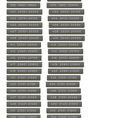
399: 19901-19950
400: 19951-20000
401: 20001-20050
402: 20051-20100
403: 20101-20150
404: 20151-20200
405: 20201-20250
406: 20251-20300
407: 20301-20350
408: 20351-20400
409: 20401-20450
410: 20451-20500
411: 20501-20550
412: 20551-20600
413: 20601-20650
414: 20651-20700
415: 20701-20750
416: 20751-20800
417: 20801-20850
418: 20851-20900
419: 20901-20950
420: 20951-21000
421: 21001-21050
422: 21051-21100
423: 21101-21150
424: 21151-21200
425: 21201-21250
426: 21251-21300
427: 21301-21350
428: 21351-21400
429: 21401-21450
430: 21451-21500
431: 21501-21550
432: 21551-21600
433: 21601-21650
434: 21651-21700