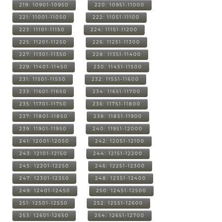
219: 10901-10950
220: 10951-11000
221: 11001-11050
222: 11051-11100
223: 11101-11150
224: 11151-11200
225: 11201-11250
226: 11251-11300
227: 11301-11350
228: 11351-11400
229: 11401-11450
230: 11451-11500
231: 11501-11550
232: 11551-11600
233: 11601-11650
234: 11651-11700
235: 11701-11750
236: 11751-11800
237: 11801-11850
238: 11851-11900
239: 11901-11950
240: 11951-12000
241: 12001-12050
242: 12051-12100
243: 12101-12150
244: 12151-12200
245: 12201-12250
246: 12251-12300
247: 12301-12350
248: 12351-12400
249: 12401-12450
250: 12451-12500
251: 12501-12550
252: 12551-12600
253: 12601-12650
254: 12651-12700