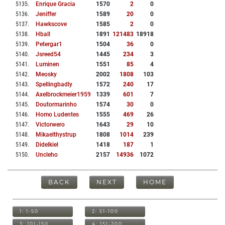
5135
.
Enrique Gracia
1570
2
0
5136
.
Jeniffer
1589
20
0
5137
.
Hawkscove
1585
2
0
5138
.
Hball
1891
121483
18918
5139
.
Petergar1
1504
36
0
5140
.
Jsreed54
1445
234
3
5141
.
Luminen
1551
85
4
5142
.
Meosky
2002
1808
103
5143
.
Spellingbadly
1572
240
17
5144
.
Axelbrockmeier1959
1339
601
7
5145
.
Doutormarinho
1574
30
0
5146
.
Homo Ludentes
1555
469
26
5147
.
Victorwero
1643
29
10
5148
.
Mikaelthystrup
1808
1014
239
5149
.
Didelkiel
1418
187
1
5150
.
Uncleho
2157
14936
1072
BACK
NEXT
HOME
1: 1-50
2: 51-100
3: 101-150
4: 151-200