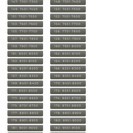
147: 7301-7350
148: 7351-7400
149: 7401-7450
150: 7451-7500
151: 7501-7550
152: 7551-7600
153: 7601-7650
154: 7651-7700
155: 7701-7750
156: 7751-7800
157: 7801-7850
158: 7851-7900
159: 7901-7950
160: 7951-8000
161: 8001-8050
162: 8051-8100
163: 8101-8150
164: 8151-8200
165: 8201-8250
166: 8251-8300
167: 8301-8350
168: 8351-8400
169: 8401-8450
170: 8451-8500
171: 8501-8550
172: 8551-8600
173: 8601-8650
174: 8651-8700
175: 8701-8750
176: 8751-8800
177: 8801-8850
178: 8851-8900
179: 8901-8950
180: 8951-9000
181: 9001-9050
182: 9051-9100