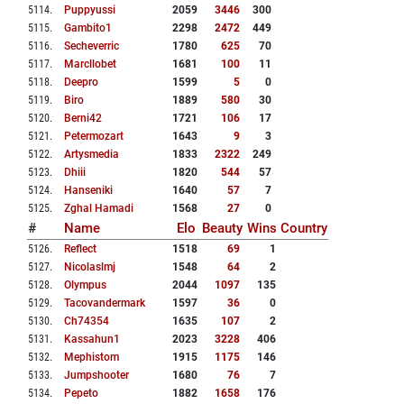
5114
.
Puppyussi
2059
3446
300
5115
.
Gambito1
2298
2472
449
5116
.
Secheverric
1780
625
70
5117
.
Marcllobet
1681
100
11
5118
.
Deepro
1599
5
0
5119
.
Biro
1889
580
30
5120
.
Berni42
1721
106
17
5121
.
Petermozart
1643
9
3
5122
.
Artysmedia
1833
2322
249
5123
.
Dhiii
1820
544
57
5124
.
Hanseniki
1640
57
7
5125
.
Zghal Hamadi
1568
27
0
#
Name
Elo
Beauty
Wins
Country
5126
.
Reflect
1518
69
1
5127
.
Nicolaslmj
1548
64
2
5128
.
Olympus
2044
1097
135
5129
.
Tacovandermark
1597
36
0
5130
.
Ch74354
1635
107
2
5131
.
Kassahun1
2023
3228
406
5132
.
Mephistom
1915
1175
146
5133
.
Jumpshooter
1680
76
7
5134
.
Pepeto
1882
1658
176