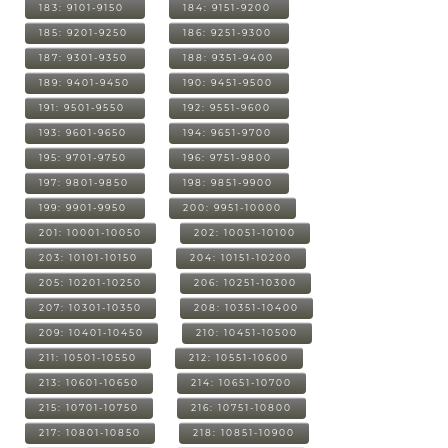
183: 9101-9150
184: 9151-9200
185: 9201-9250
186: 9251-9300
187: 9301-9350
188: 9351-9400
189: 9401-9450
190: 9451-9500
191: 9501-9550
192: 9551-9600
193: 9601-9650
194: 9651-9700
195: 9701-9750
196: 9751-9800
197: 9801-9850
198: 9851-9900
199: 9901-9950
200: 9951-10000
201: 10001-10050
202: 10051-10100
203: 10101-10150
204: 10151-10200
205: 10201-10250
206: 10251-10300
207: 10301-10350
208: 10351-10400
209: 10401-10450
210: 10451-10500
211: 10501-10550
212: 10551-10600
213: 10601-10650
214: 10651-10700
215: 10701-10750
216: 10751-10800
217: 10801-10850
218: 10851-10900