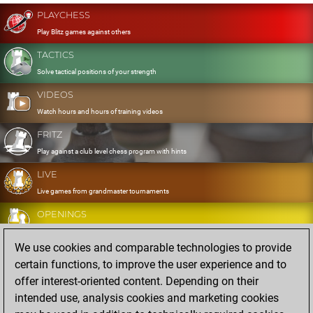
PLAYCHESS
Play Blitz games against others
TACTICS
Solve tactical positions of your strength
VIDEOS
Watch hours and hours of training videos
FRITZ
Play against a club level chess program with hints
LIVE
Live games from grandmaster tournaments
OPENINGS
Develop and exercise your openings
We use cookies and comparable technologies to provide
DATABASE
certain functions, to improve the user experience and to
Eight million strong games
offer interest-oriented content. Depending on their
MYGAMES
intended use, analysis cookies and marketing cookies
Store and analyse your own games in the cloud