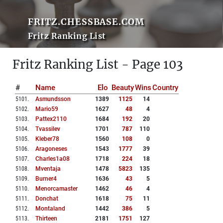
FRITZ.CHESSBASE.COM
Fritz Ranking List
Fritz Ranking List - Page 103
#
Name
Elo
Beauty
Wins
Country
5101
.
Asmundsson
1389
1125
14
5102
.
Mario59
1627
48
4
5103
.
Pattex2110
1684
192
20
5104
.
Tvassilev
1701
787
110
5105
.
Kleber78
1560
108
0
5106
.
Aragoneses
1543
1777
39
5107
.
Charles1a08
1718
224
18
5108
.
Mventaja
1478
5823
135
5109
.
Burner4
1636
43
5
5110
.
Menorcamaster
1462
46
4
5111
.
Donchat
1618
75
11
5112
.
Montaland
1442
386
5
5113
.
Thirteen
2181
1751
127