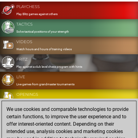
PLAYCHESS
Play Blitz games against others
TACTICS
Solve tactical positions of your strength
VIDEOS
Watch hours and hours of training videos
FRITZ
Play against a club level chess program with hints
LIVE
Live games from grandmaster tournaments
OPENINGS
Develop and exercise your openings
We use cookies and comparable technologies to provide
DATABASE
certain functions, to improve the user experience and to
Eight million strong games
offer interest-oriented content. Depending on their
MYGAMES
intended use, analysis cookies and marketing cookies
Store and analyse your own games in the cloud