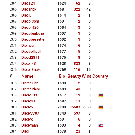
5364
.
Dieda24
1624
62
8
5365
.
Diederick
1681
322
42
5366
.
Diegiu
1614
2
1
5367
.
Diego Spm
1591
2
0
5368
.
Diego_826
1584
3
0
5369
.
Diegobarbosa
1597
1
0
5370
.
Diegobessette
1592
1
0
5371
.
Diemoen
1574
6
0
5372
.
Dieopollicall
1577
5
0
5373
.
Diesel2811
1575
8
0
5374
.
Dieter 43
1628
823
3
5375
.
Dieter Fricke
1769
116
15
#
Name
Elo
Beauty
Wins
Country
5376
.
Dieter Lier
1590
2
0
5377
.
Dieter Pichl
1589
43
0
5378
.
Dieter103
1617
12
3
5379
.
Dieter43
1587
11
0
5380
.
Dieter51
2200
35687
5350
5381
.
Dieter7787
1340
597
3
5382
.
Dieterk
1591
6
0
5383
.
Dieterman
1593
4
0
5384
.
Dietl
1578
23
1