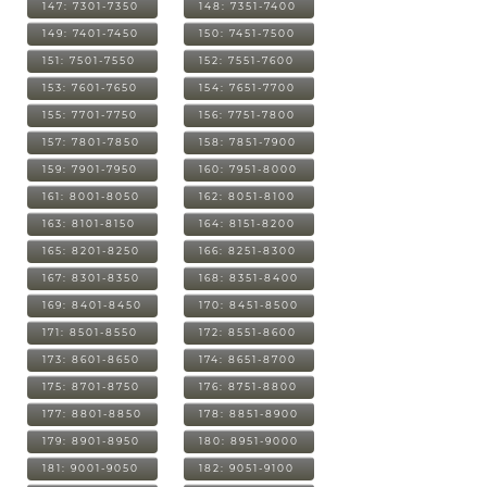
147: 7301-7350
148: 7351-7400
149: 7401-7450
150: 7451-7500
151: 7501-7550
152: 7551-7600
153: 7601-7650
154: 7651-7700
155: 7701-7750
156: 7751-7800
157: 7801-7850
158: 7851-7900
159: 7901-7950
160: 7951-8000
161: 8001-8050
162: 8051-8100
163: 8101-8150
164: 8151-8200
165: 8201-8250
166: 8251-8300
167: 8301-8350
168: 8351-8400
169: 8401-8450
170: 8451-8500
171: 8501-8550
172: 8551-8600
173: 8601-8650
174: 8651-8700
175: 8701-8750
176: 8751-8800
177: 8801-8850
178: 8851-8900
179: 8901-8950
180: 8951-9000
181: 9001-9050
182: 9051-9100