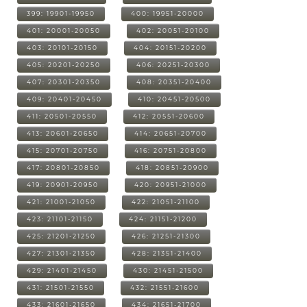
399: 19901-19950
400: 19951-20000
401: 20001-20050
402: 20051-20100
403: 20101-20150
404: 20151-20200
405: 20201-20250
406: 20251-20300
407: 20301-20350
408: 20351-20400
409: 20401-20450
410: 20451-20500
411: 20501-20550
412: 20551-20600
413: 20601-20650
414: 20651-20700
415: 20701-20750
416: 20751-20800
417: 20801-20850
418: 20851-20900
419: 20901-20950
420: 20951-21000
421: 21001-21050
422: 21051-21100
423: 21101-21150
424: 21151-21200
425: 21201-21250
426: 21251-21300
427: 21301-21350
428: 21351-21400
429: 21401-21450
430: 21451-21500
431: 21501-21550
432: 21551-21600
433: 21601-21650
434: 21651-21700