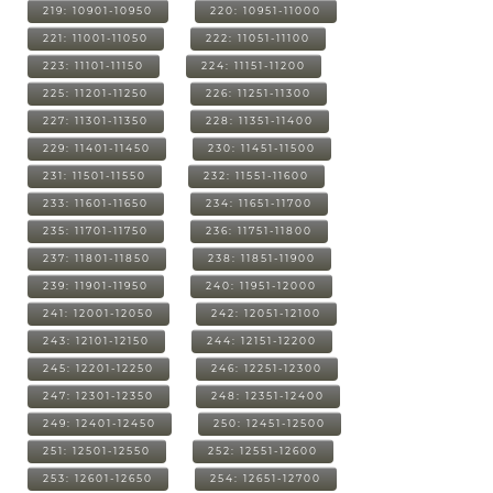
219: 10901-10950
220: 10951-11000
221: 11001-11050
222: 11051-11100
223: 11101-11150
224: 11151-11200
225: 11201-11250
226: 11251-11300
227: 11301-11350
228: 11351-11400
229: 11401-11450
230: 11451-11500
231: 11501-11550
232: 11551-11600
233: 11601-11650
234: 11651-11700
235: 11701-11750
236: 11751-11800
237: 11801-11850
238: 11851-11900
239: 11901-11950
240: 11951-12000
241: 12001-12050
242: 12051-12100
243: 12101-12150
244: 12151-12200
245: 12201-12250
246: 12251-12300
247: 12301-12350
248: 12351-12400
249: 12401-12450
250: 12451-12500
251: 12501-12550
252: 12551-12600
253: 12601-12650
254: 12651-12700