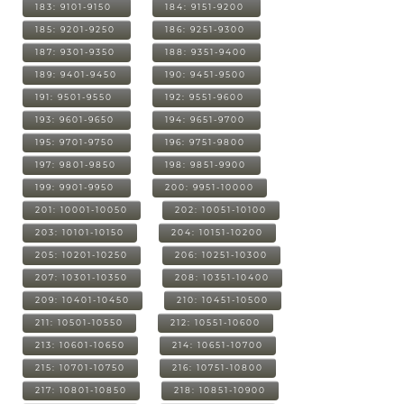
183: 9101-9150
184: 9151-9200
185: 9201-9250
186: 9251-9300
187: 9301-9350
188: 9351-9400
189: 9401-9450
190: 9451-9500
191: 9501-9550
192: 9551-9600
193: 9601-9650
194: 9651-9700
195: 9701-9750
196: 9751-9800
197: 9801-9850
198: 9851-9900
199: 9901-9950
200: 9951-10000
201: 10001-10050
202: 10051-10100
203: 10101-10150
204: 10151-10200
205: 10201-10250
206: 10251-10300
207: 10301-10350
208: 10351-10400
209: 10401-10450
210: 10451-10500
211: 10501-10550
212: 10551-10600
213: 10601-10650
214: 10651-10700
215: 10701-10750
216: 10751-10800
217: 10801-10850
218: 10851-10900