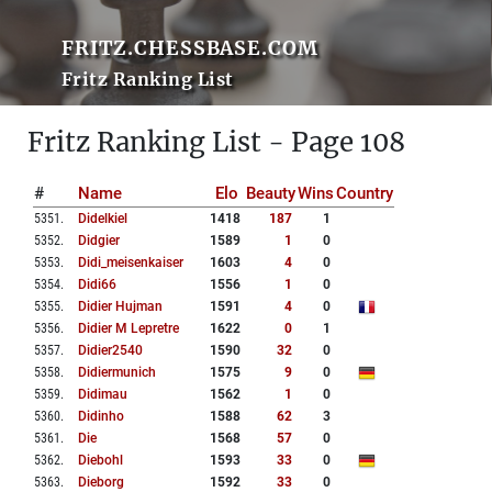
FRITZ.CHESSBASE.COM
Fritz Ranking List
Fritz Ranking List - Page 108
#
Name
Elo
Beauty
Wins
Country
5351
.
Didelkiel
1418
187
1
5352
.
Didgier
1589
1
0
5353
.
Didi_meisenkaiser
1603
4
0
5354
.
Didi66
1556
1
0
5355
.
Didier Hujman
1591
4
0
5356
.
Didier M Lepretre
1622
0
1
5357
.
Didier2540
1590
32
0
5358
.
Didiermunich
1575
9
0
5359
.
Didimau
1562
1
0
5360
.
Didinho
1588
62
3
5361
.
Die
1568
57
0
5362
.
Diebohl
1593
33
0
5363
.
Dieborg
1592
33
0