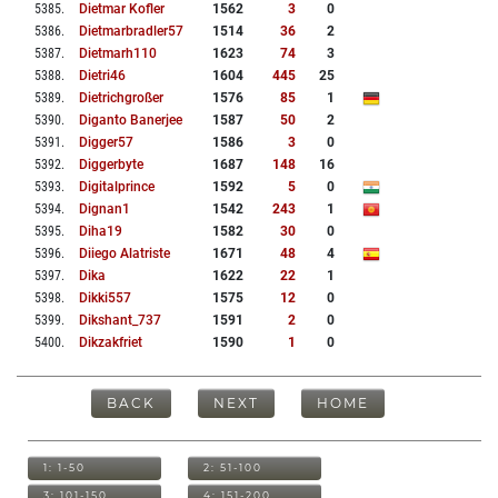
5385
.
Dietmar Kofler
1562
3
0
5386
.
Dietmarbradler57
1514
36
2
5387
.
Dietmarh110
1623
74
3
5388
.
Dietri46
1604
445
25
5389
.
Dietrichgroßer
1576
85
1
5390
.
Diganto Banerjee
1587
50
2
5391
.
Digger57
1586
3
0
5392
.
Diggerbyte
1687
148
16
5393
.
Digitalprince
1592
5
0
5394
.
Dignan1
1542
243
1
5395
.
Diha19
1582
30
0
5396
.
Diiego Alatriste
1671
48
4
5397
.
Dika
1622
22
1
5398
.
Dikki557
1575
12
0
5399
.
Dikshant_737
1591
2
0
5400
.
Dikzakfriet
1590
1
0
BACK
NEXT
HOME
1: 1-50
2: 51-100
3: 101-150
4: 151-200