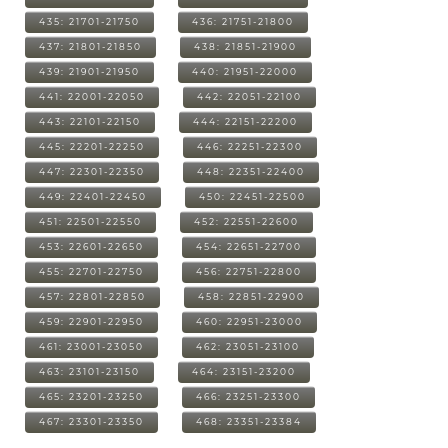
435: 21701-21750
436: 21751-21800
437: 21801-21850
438: 21851-21900
439: 21901-21950
440: 21951-22000
441: 22001-22050
442: 22051-22100
443: 22101-22150
444: 22151-22200
445: 22201-22250
446: 22251-22300
447: 22301-22350
448: 22351-22400
449: 22401-22450
450: 22451-22500
451: 22501-22550
452: 22551-22600
453: 22601-22650
454: 22651-22700
455: 22701-22750
456: 22751-22800
457: 22801-22850
458: 22851-22900
459: 22901-22950
460: 22951-23000
461: 23001-23050
462: 23051-23100
463: 23101-23150
464: 23151-23200
465: 23201-23250
466: 23251-23300
467: 23301-23350
468: 23351-23384