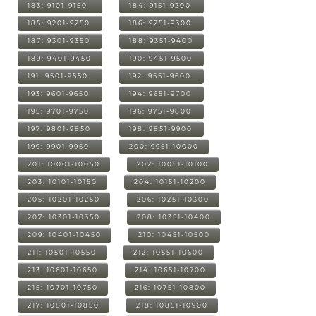
183: 9101-9150
184: 9151-9200
185: 9201-9250
186: 9251-9300
187: 9301-9350
188: 9351-9400
189: 9401-9450
190: 9451-9500
191: 9501-9550
192: 9551-9600
193: 9601-9650
194: 9651-9700
195: 9701-9750
196: 9751-9800
197: 9801-9850
198: 9851-9900
199: 9901-9950
200: 9951-10000
201: 10001-10050
202: 10051-10100
203: 10101-10150
204: 10151-10200
205: 10201-10250
206: 10251-10300
207: 10301-10350
208: 10351-10400
209: 10401-10450
210: 10451-10500
211: 10501-10550
212: 10551-10600
213: 10601-10650
214: 10651-10700
215: 10701-10750
216: 10751-10800
217: 10801-10850
218: 10851-10900