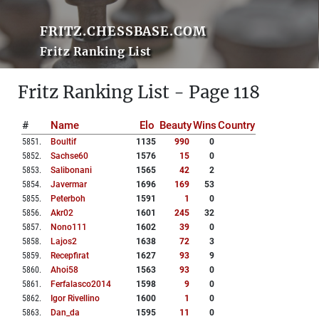
FRITZ.CHESSBASE.COM
Fritz Ranking List
Fritz Ranking List - Page 118
#
Name
Elo
Beauty
Wins
Country
5851
.
Boultif
1135
990
0
5852
.
Sachse60
1576
15
0
5853
.
Salibonani
1565
42
2
5854
.
Javermar
1696
169
53
5855
.
Peterboh
1591
1
0
5856
.
Akr02
1601
245
32
5857
.
Nono111
1602
39
0
5858
.
Lajos2
1638
72
3
5859
.
Recepfirat
1627
93
9
5860
.
Ahoi58
1563
93
0
5861
.
Ferfalasco2014
1598
9
0
5862
.
Igor Rivellino
1600
1
0
5863
.
Dan_da
1595
11
0