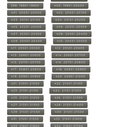
399: 19901-19950
400: 19951-20000
401: 20001-20050
402: 20051-20100
403: 20101-20150
404: 20151-20200
405: 20201-20250
406: 20251-20300
407: 20301-20350
408: 20351-20400
409: 20401-20450
410: 20451-20500
411: 20501-20550
412: 20551-20600
413: 20601-20650
414: 20651-20700
415: 20701-20750
416: 20751-20800
417: 20801-20850
418: 20851-20900
419: 20901-20950
420: 20951-21000
421: 21001-21050
422: 21051-21100
423: 21101-21150
424: 21151-21200
425: 21201-21250
426: 21251-21300
427: 21301-21350
428: 21351-21400
429: 21401-21450
430: 21451-21500
431: 21501-21550
432: 21551-21600
433: 21601-21650
434: 21651-21700