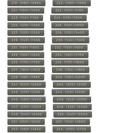
219: 10901-10950
220: 10951-11000
221: 11001-11050
222: 11051-11100
223: 11101-11150
224: 11151-11200
225: 11201-11250
226: 11251-11300
227: 11301-11350
228: 11351-11400
229: 11401-11450
230: 11451-11500
231: 11501-11550
232: 11551-11600
233: 11601-11650
234: 11651-11700
235: 11701-11750
236: 11751-11800
237: 11801-11850
238: 11851-11900
239: 11901-11950
240: 11951-12000
241: 12001-12050
242: 12051-12100
243: 12101-12150
244: 12151-12200
245: 12201-12250
246: 12251-12300
247: 12301-12350
248: 12351-12400
249: 12401-12450
250: 12451-12500
251: 12501-12550
252: 12551-12600
253: 12601-12650
254: 12651-12700