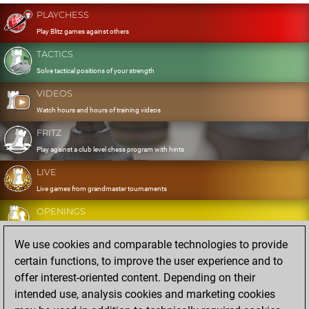
PLAYCHESS
Play Blitz games against others
TACTICS
Solve tactical positions of your strength
VIDEOS
Watch hours and hours of training videos
FRITZ
Play against a club level chess program with hints
LIVE
Live games from grandmaster tournaments
OPENINGS
Develop and exercise your openings
We use cookies and comparable technologies to provide
DATABASE
certain functions, to improve the user experience and to
Eight million strong games
offer interest-oriented content. Depending on their
MYGAMES
intended use, analysis cookies and marketing cookies
Store and analyse your own games in the cloud