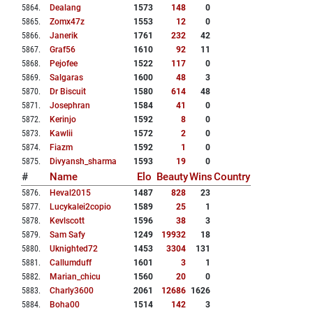
5864
.
Dealang
1573
148
0
5865
.
Zomx47z
1553
12
0
5866
.
Janerik
1761
232
42
5867
.
Graf56
1610
92
11
5868
.
Pejofee
1522
117
0
5869
.
Salgaras
1600
48
3
5870
.
Dr Biscuit
1580
614
48
5871
.
Josephran
1584
41
0
5872
.
Kerinjo
1592
8
0
5873
.
Kawlii
1572
2
0
5874
.
Fiazm
1592
1
0
5875
.
Divyansh_sharma
1593
19
0
#
Name
Elo
Beauty
Wins
Country
5876
.
Heval2015
1487
828
23
5877
.
Lucykalei2copio
1589
25
1
5878
.
Kevlscott
1596
38
3
5879
.
Sam Safy
1249
19932
18
5880
.
Uknighted72
1453
3304
131
5881
.
Callumduff
1601
3
1
5882
.
Marian_chicu
1560
20
0
5883
.
Charly3600
2061
12686
1626
5884
.
Boha00
1514
142
3