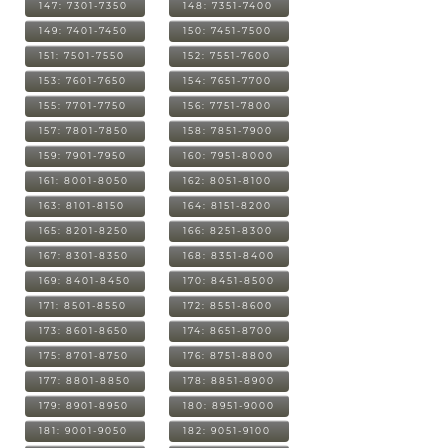
147: 7301-7350
148: 7351-7400
149: 7401-7450
150: 7451-7500
151: 7501-7550
152: 7551-7600
153: 7601-7650
154: 7651-7700
155: 7701-7750
156: 7751-7800
157: 7801-7850
158: 7851-7900
159: 7901-7950
160: 7951-8000
161: 8001-8050
162: 8051-8100
163: 8101-8150
164: 8151-8200
165: 8201-8250
166: 8251-8300
167: 8301-8350
168: 8351-8400
169: 8401-8450
170: 8451-8500
171: 8501-8550
172: 8551-8600
173: 8601-8650
174: 8651-8700
175: 8701-8750
176: 8751-8800
177: 8801-8850
178: 8851-8900
179: 8901-8950
180: 8951-9000
181: 9001-9050
182: 9051-9100