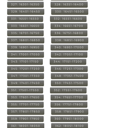
327: 16301-16350
328: 16351-16400
329: 16401-16450
330: 16451-16500
331: 16501-16550
332: 16551-16600
333: 16601-16650
334: 16651-16700
335: 16701-16750
336: 16751-16800
337: 16801-16850
338: 16851-16900
339: 16901-16950
340: 16951-17000
341: 17001-17050
342: 17051-17100
343: 17101-17150
344: 17151-17200
345: 17201-17250
346: 17251-17300
347: 17301-17350
348: 17351-17400
349: 17401-17450
350: 17451-17500
351: 17501-17550
352: 17551-17600
353: 17601-17650
354: 17651-17700
355: 17701-17750
356: 17751-17800
357: 17801-17850
358: 17851-17900
359: 17901-17950
360: 17951-18000
361: 18001-18050
362: 18051-18100