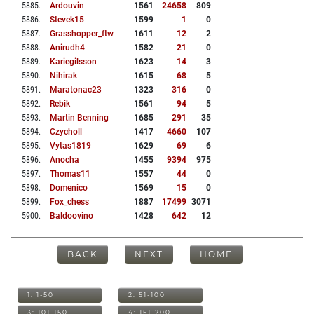
5885
.
Ardouvin
1561
24658
809
5886
.
Stevek15
1599
1
0
5887
.
Grasshopper_ftw
1611
12
2
5888
.
Anirudh4
1582
21
0
5889
.
Kariegilsson
1623
14
3
5890
.
Nihirak
1615
68
5
5891
.
Maratonac23
1323
316
0
5892
.
Rebik
1561
94
5
5893
.
Martin Benning
1685
291
35
5894
.
Czycholl
1417
4660
107
5895
.
Vytas1819
1629
69
6
5896
.
Anocha
1455
9394
975
5897
.
Thomas11
1557
44
0
5898
.
Domenico
1569
15
0
5899
.
Fox_chess
1887
17499
3071
5900
.
Baldoovino
1428
642
12
BACK
NEXT
HOME
1: 1-50
2: 51-100
3: 101-150
4: 151-200