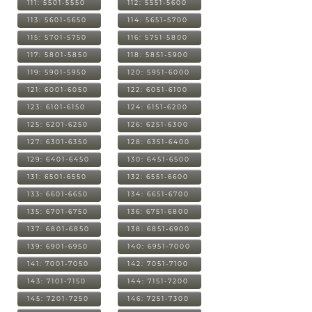
111: 5501-5550
112: 5551-5600
113: 5601-5650
114: 5651-5700
115: 5701-5750
116: 5751-5800
117: 5801-5850
118: 5851-5900
119: 5901-5950
120: 5951-6000
121: 6001-6050
122: 6051-6100
123: 6101-6150
124: 6151-6200
125: 6201-6250
126: 6251-6300
127: 6301-6350
128: 6351-6400
129: 6401-6450
130: 6451-6500
131: 6501-6550
132: 6551-6600
133: 6601-6650
134: 6651-6700
135: 6701-6750
136: 6751-6800
137: 6801-6850
138: 6851-6900
139: 6901-6950
140: 6951-7000
141: 7001-7050
142: 7051-7100
143: 7101-7150
144: 7151-7200
145: 7201-7250
146: 7251-7300