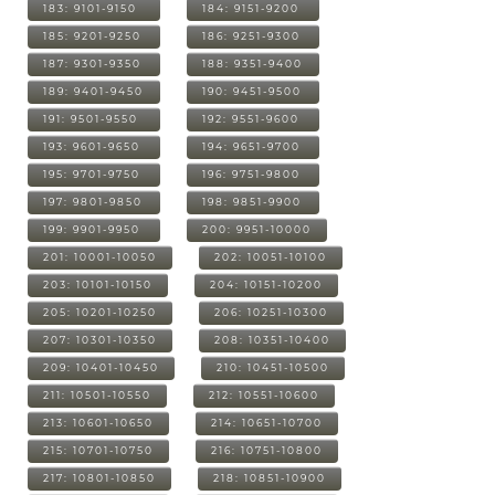
183: 9101-9150
184: 9151-9200
185: 9201-9250
186: 9251-9300
187: 9301-9350
188: 9351-9400
189: 9401-9450
190: 9451-9500
191: 9501-9550
192: 9551-9600
193: 9601-9650
194: 9651-9700
195: 9701-9750
196: 9751-9800
197: 9801-9850
198: 9851-9900
199: 9901-9950
200: 9951-10000
201: 10001-10050
202: 10051-10100
203: 10101-10150
204: 10151-10200
205: 10201-10250
206: 10251-10300
207: 10301-10350
208: 10351-10400
209: 10401-10450
210: 10451-10500
211: 10501-10550
212: 10551-10600
213: 10601-10650
214: 10651-10700
215: 10701-10750
216: 10751-10800
217: 10801-10850
218: 10851-10900