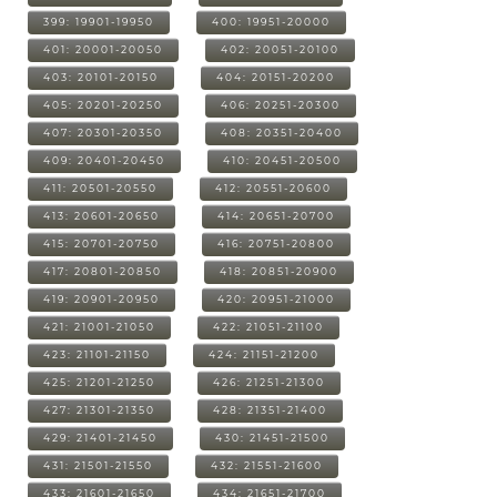
399: 19901-19950
400: 19951-20000
401: 20001-20050
402: 20051-20100
403: 20101-20150
404: 20151-20200
405: 20201-20250
406: 20251-20300
407: 20301-20350
408: 20351-20400
409: 20401-20450
410: 20451-20500
411: 20501-20550
412: 20551-20600
413: 20601-20650
414: 20651-20700
415: 20701-20750
416: 20751-20800
417: 20801-20850
418: 20851-20900
419: 20901-20950
420: 20951-21000
421: 21001-21050
422: 21051-21100
423: 21101-21150
424: 21151-21200
425: 21201-21250
426: 21251-21300
427: 21301-21350
428: 21351-21400
429: 21401-21450
430: 21451-21500
431: 21501-21550
432: 21551-21600
433: 21601-21650
434: 21651-21700