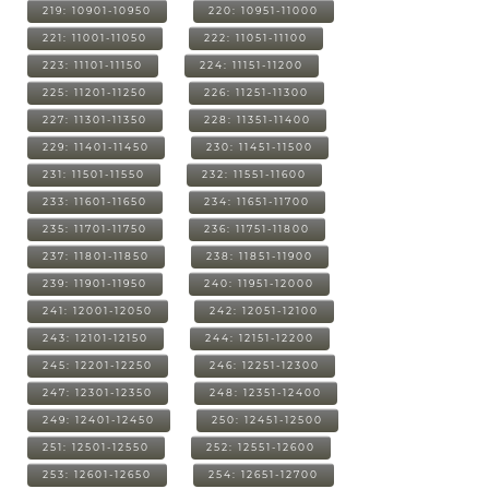
219: 10901-10950
220: 10951-11000
221: 11001-11050
222: 11051-11100
223: 11101-11150
224: 11151-11200
225: 11201-11250
226: 11251-11300
227: 11301-11350
228: 11351-11400
229: 11401-11450
230: 11451-11500
231: 11501-11550
232: 11551-11600
233: 11601-11650
234: 11651-11700
235: 11701-11750
236: 11751-11800
237: 11801-11850
238: 11851-11900
239: 11901-11950
240: 11951-12000
241: 12001-12050
242: 12051-12100
243: 12101-12150
244: 12151-12200
245: 12201-12250
246: 12251-12300
247: 12301-12350
248: 12351-12400
249: 12401-12450
250: 12451-12500
251: 12501-12550
252: 12551-12600
253: 12601-12650
254: 12651-12700