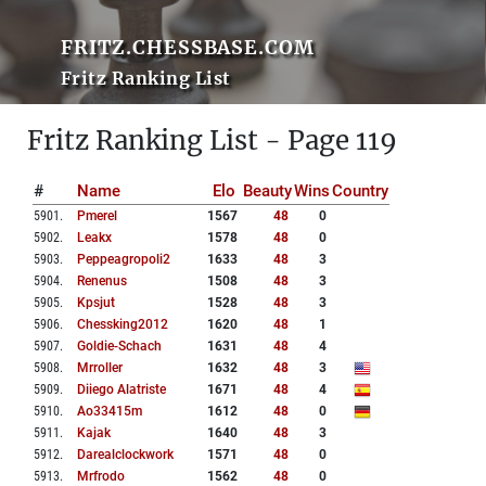
FRITZ.CHESSBASE.COM
Fritz Ranking List
Fritz Ranking List - Page 119
#
Name
Elo
Beauty
Wins
Country
5901
.
Pmerel
1567
48
0
5902
.
Leakx
1578
48
0
5903
.
Peppeagropoli2
1633
48
3
5904
.
Renenus
1508
48
3
5905
.
Kpsjut
1528
48
3
5906
.
Chessking2012
1620
48
1
5907
.
Goldie-Schach
1631
48
4
5908
.
Mrroller
1632
48
3
5909
.
Diiego Alatriste
1671
48
4
5910
.
Ao33415m
1612
48
0
5911
.
Kajak
1640
48
3
5912
.
Darealclockwork
1571
48
0
5913
.
Mrfrodo
1562
48
0