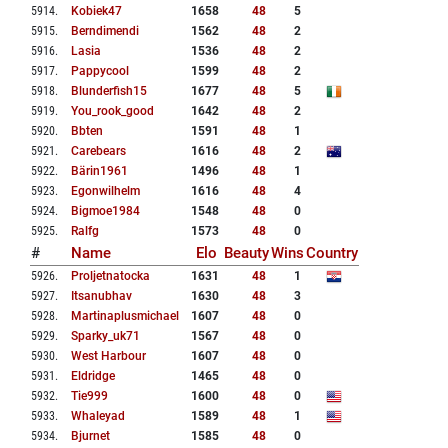
5914
.
Kobiek47
1658
48
5
5915
.
Berndimendi
1562
48
2
5916
.
Lasia
1536
48
2
5917
.
Pappycool
1599
48
2
5918
.
Blunderfish15
1677
48
5
5919
.
You_rook_good
1642
48
2
5920
.
Bbten
1591
48
1
5921
.
Carebears
1616
48
2
5922
.
Bärin1961
1496
48
1
5923
.
Egonwilhelm
1616
48
4
5924
.
Bigmoe1984
1548
48
0
5925
.
Ralfg
1573
48
0
#
Name
Elo
Beauty
Wins
Country
5926
.
Proljetnatocka
1631
48
1
5927
.
Itsanubhav
1630
48
3
5928
.
Martinaplusmichael
1607
48
0
5929
.
Sparky_uk71
1567
48
0
5930
.
West Harbour
1607
48
0
5931
.
Eldridge
1465
48
0
5932
.
Tie999
1600
48
0
5933
.
Whaleyad
1589
48
1
5934
.
Bjurnet
1585
48
0