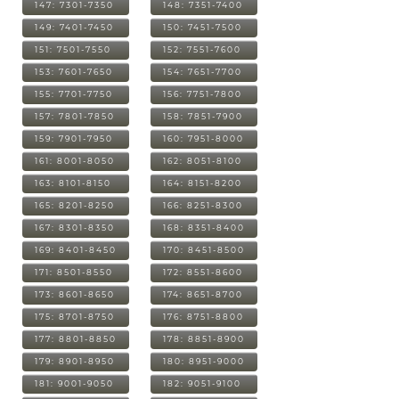
147: 7301-7350
148: 7351-7400
149: 7401-7450
150: 7451-7500
151: 7501-7550
152: 7551-7600
153: 7601-7650
154: 7651-7700
155: 7701-7750
156: 7751-7800
157: 7801-7850
158: 7851-7900
159: 7901-7950
160: 7951-8000
161: 8001-8050
162: 8051-8100
163: 8101-8150
164: 8151-8200
165: 8201-8250
166: 8251-8300
167: 8301-8350
168: 8351-8400
169: 8401-8450
170: 8451-8500
171: 8501-8550
172: 8551-8600
173: 8601-8650
174: 8651-8700
175: 8701-8750
176: 8751-8800
177: 8801-8850
178: 8851-8900
179: 8901-8950
180: 8951-9000
181: 9001-9050
182: 9051-9100