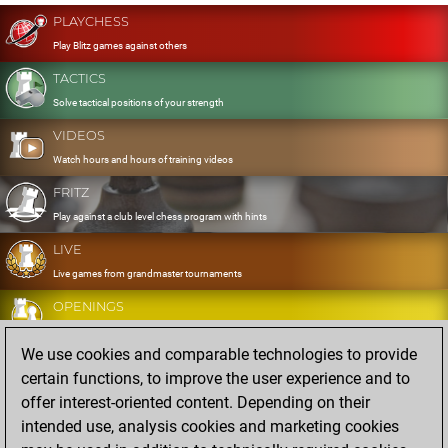
PLAYCHESS
Play Blitz games against others
TACTICS
Solve tactical positions of your strength
VIDEOS
Watch hours and hours of training videos
FRITZ
Play against a club level chess program with hints
LIVE
Live games from grandmaster tournaments
OPENINGS
Develop and exercise your openings
We use cookies and comparable technologies to provide
DATABASE
certain functions, to improve the user experience and to
Eight million strong games
offer interest-oriented content. Depending on their
MYGAMES
intended use, analysis cookies and marketing cookies
Store and analyse your own games in the cloud