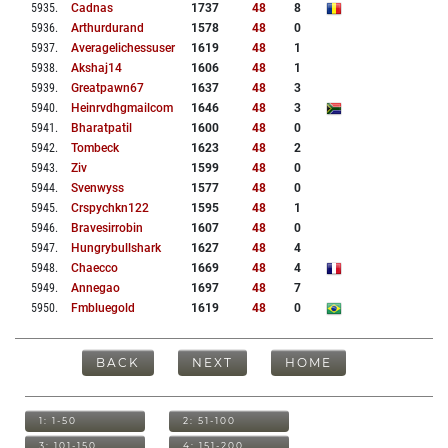
5935
.
Cadnas
1737
48
8
5936
.
Arthurdurand
1578
48
0
5937
.
Averagelichessuser
1619
48
1
5938
.
Akshaj14
1606
48
1
5939
.
Greatpawn67
1637
48
3
5940
.
Heinrvdhgmailcom
1646
48
3
5941
.
Bharatpatil
1600
48
0
5942
.
Tombeck
1623
48
2
5943
.
Ziv
1599
48
0
5944
.
Svenwyss
1577
48
0
5945
.
Crspychkn122
1595
48
1
5946
.
Bravesirrobin
1607
48
0
5947
.
Hungrybullshark
1627
48
4
5948
.
Chaecco
1669
48
4
5949
.
Annegao
1697
48
7
5950
.
Fmbluegold
1619
48
0
BACK
NEXT
HOME
1: 1-50
2: 51-100
3: 101-150
4: 151-200