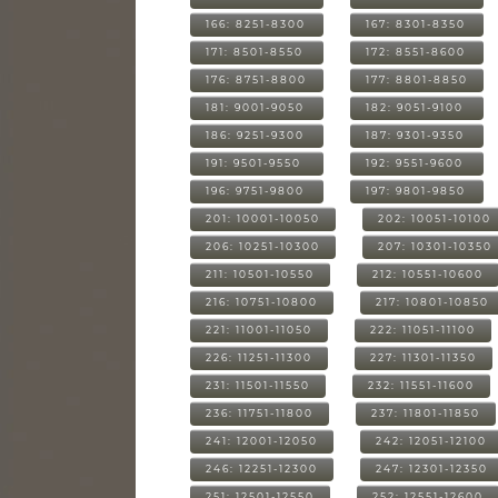
166: 8251-8300
167: 8301-8350
171: 8501-8550
172: 8551-8600
176: 8751-8800
177: 8801-8850
181: 9001-9050
182: 9051-9100
186: 9251-9300
187: 9301-9350
191: 9501-9550
192: 9551-9600
196: 9751-9800
197: 9801-9850
201: 10001-10050
202: 10051-10100
206: 10251-10300
207: 10301-10350
211: 10501-10550
212: 10551-10600
216: 10751-10800
217: 10801-10850
221: 11001-11050
222: 11051-11100
226: 11251-11300
227: 11301-11350
231: 11501-11550
232: 11551-11600
236: 11751-11800
237: 11801-11850
241: 12001-12050
242: 12051-12100
246: 12251-12300
247: 12301-12350
251: 12501-12550
252: 12551-12600