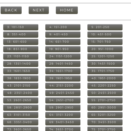
BACK
NEXT
HOME
3: 101-150
4: 151-200
5: 201-250
8: 351-400
9: 401-450
10: 451-500
13: 601-650
14: 651-700
15: 701-750
18: 851-900
19: 901-950
20: 951-1000
23: 1101-1150
24: 1151-1200
25: 1201-1250
28: 1351-1400
29: 1401-1450
30: 1451-1500
33: 1601-1650
34: 1651-1700
35: 1701-1750
38: 1851-1900
39: 1901-1950
40: 1951-2000
43: 2101-2150
44: 2151-2200
45: 2201-2250
48: 2351-2400
49: 2401-2450
50: 2451-2500
53: 2601-2650
54: 2651-2700
55: 2701-2750
58: 2851-2900
59: 2901-2950
60: 2951-3000
63: 3101-3150
64: 3151-3200
65: 3201-3250
68: 3351-3400
69: 3401-3450
70: 3451-3500
73: 3601-3650
74: 3651-3700
75: 3701-3750