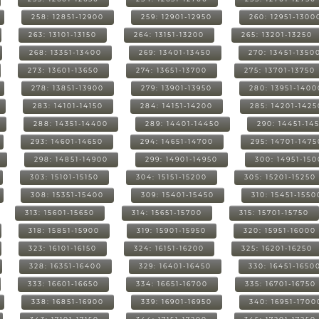
258: 12851-12900
259: 12901-12950
260: 12951-1300
263: 13101-13150
264: 13151-13200
265: 13201-13250
268: 13351-13400
269: 13401-13450
270: 13451-1350
273: 13601-13650
274: 13651-13700
275: 13701-13750
278: 13851-13900
279: 13901-13950
280: 13951-1400
283: 14101-14150
284: 14151-14200
285: 14201-1425
288: 14351-14400
289: 14401-14450
290: 14451-14
293: 14601-14650
294: 14651-14700
295: 14701-1475
298: 14851-14900
299: 14901-14950
300: 14951-15
303: 15101-15150
304: 15151-15200
305: 15201-15250
308: 15351-15400
309: 15401-15450
310: 15451-1550
313: 15601-15650
314: 15651-15700
315: 15701-15750
318: 15851-15900
319: 15901-15950
320: 15951-16000
323: 16101-16150
324: 16151-16200
325: 16201-16250
328: 16351-16400
329: 16401-16450
330: 16451-1650
333: 16601-16650
334: 16651-16700
335: 16701-16750
338: 16851-16900
339: 16901-16950
340: 16951-1700