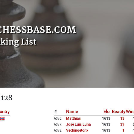
CHESSBASE.COM
nking List
 128
untry
#
Name
Elo
Beauty
Win
6376
.
Matthias
1613
13
6377
.
José Luis Luna
1613
39
6378
.
Vechingetorix
1613
1