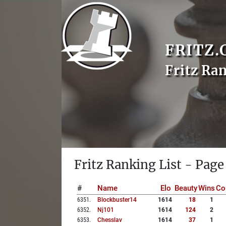
FRITZ.
Fritz Ra
Fritz Ranking List - Page
#
Name
Elo
Beauty
Wins
Co
6351
.
Blockbuster14
1614
18
1
6352
.
Nj101
1614
124
2
6353
.
Chesslav
1614
37
1