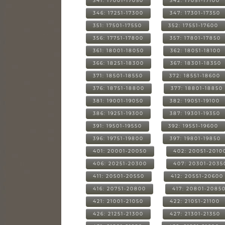
341: 17001-17050
342: 17051-17100
346: 17251-17300
347: 17301-17350
351: 17501-17550
352: 17551-17600
356: 17751-17800
357: 17801-17850
361: 18001-18050
362: 18051-18100
366: 18251-18300
367: 18301-18350
371: 18501-18550
372: 18551-18600
376: 18751-18800
377: 18801-18850
381: 19001-19050
382: 19051-19100
386: 19251-19300
387: 19301-19350
391: 19501-19550
392: 19551-19600
396: 19751-19800
397: 19801-19850
401: 20001-20050
402: 20051-2010
406: 20251-20300
407: 20301-2035
411: 20501-20550
412: 20551-20600
416: 20751-20800
417: 20801-2085
421: 21001-21050
422: 21051-21100
426: 21251-21300
427: 21301-21350