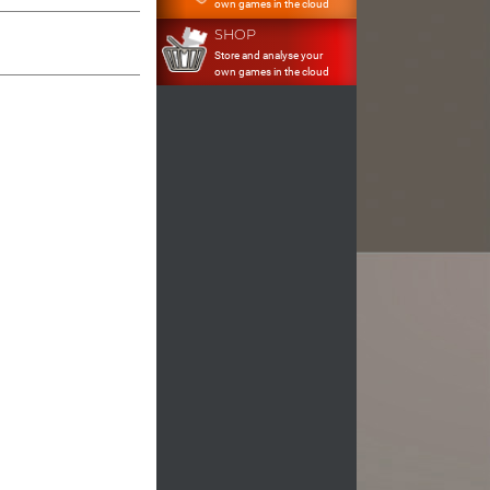
own games in the cloud
SHOP
Store and analyse your
own games in the cloud