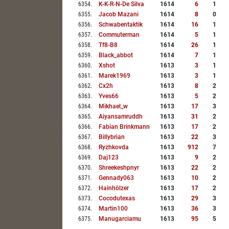
6354
.
K-K-R-N-De Silva
1614
6
1
6355
.
Jacob Mazani
1614
8
0
6356
.
Schwabentaktik
1614
16
1
6357
.
Commuterman
1614
5
1
6358
.
Tf8-B8
1614
26
1
6359
.
Black_abbot
1614
7
1
6360
.
Xshot
1613
3
1
6361
.
Marek1969
1613
3
1
6362
.
Cx2h
1613
8
2
6363
.
Yves66
1613
5
2
6364
.
Mikhael_w
1613
17
3
6365
.
Aiyansamruddh
1613
31
2
6366
.
Fabian Brinkmann
1613
17
2
6367
.
Billybrian
1613
22
3
6368
.
Ryzhkovda
1613
912
7
6369
.
Daj123
1613
9
2
6370
.
Shreekeshpnyr
1613
22
2
6371
.
Gennady063
1613
10
2
6372
.
Hainhölzer
1613
17
2
6373
.
Cocodutexas
1613
29
3
6374
.
Martin100
1613
36
3
6375
.
Manugarciamu
1613
95
5