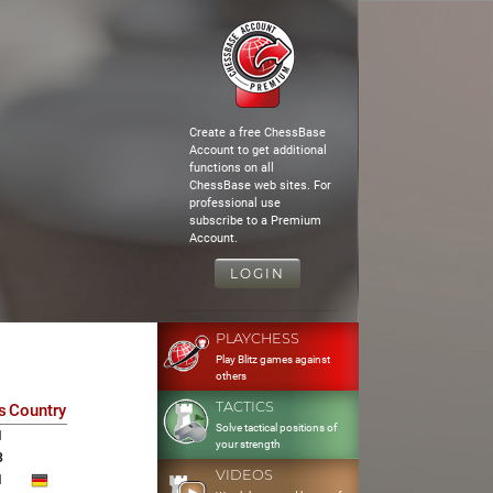
Create a free ChessBase
Account to get additional
functions on all
ChessBase web sites. For
professional use
subscribe to a Premium
Account.
LOGIN
PLAYCHESS
Play Blitz games against
others
TACTICS
s
Country
Solve tactical positions of
1
your strength
3
VIDEOS
1