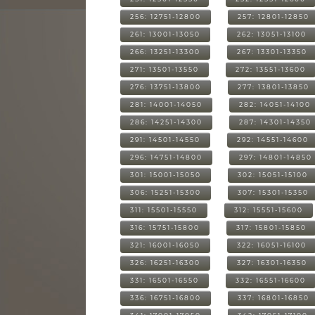
256: 12751-12800
257: 12801-12850
261: 13001-13050
262: 13051-13100
266: 13251-13300
267: 13301-13350
271: 13501-13550
272: 13551-13600
276: 13751-13800
277: 13801-13850
281: 14001-14050
282: 14051-14100
286: 14251-14300
287: 14301-14350
291: 14501-14550
292: 14551-14600
296: 14751-14800
297: 14801-14850
301: 15001-15050
302: 15051-15100
306: 15251-15300
307: 15301-15350
311: 15501-15550
312: 15551-15600
316: 15751-15800
317: 15801-15850
321: 16001-16050
322: 16051-16100
326: 16251-16300
327: 16301-16350
331: 16501-16550
332: 16551-16600
336: 16751-16800
337: 16801-16850