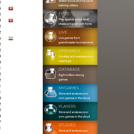
Watch hours and hours of
2
training videos
5
FRITZ
2
Play against a club level
3
chess program with hints
2
LIVE
2
Live games from
6
grandmaster tournaments
2
2
OPENINGS
3
Develop and exercise your
openings
8
1
DATABASE
2
Eight million strong
games
2
1
MYGAMES
1
Store and analyse your
4
own games in the cloud
2
PLAYERS
2
Store and analyse your
8
own games in the cloud
7
STUDIES
1
Store and analyse your