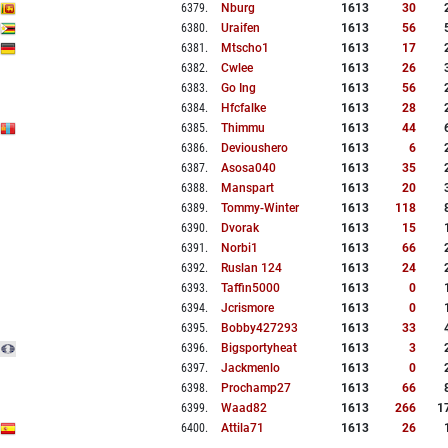
6379
.
Nburg
1613
30
6380
.
Uraifen
1613
56
6381
.
Mtscho1
1613
17
6382
.
Cwlee
1613
26
6383
.
Go Ing
1613
56
6384
.
Hfcfalke
1613
28
6385
.
Thimmu
1613
44
6386
.
Devioushero
1613
6
6387
.
Asosa040
1613
35
6388
.
Manspart
1613
20
6389
.
Tommy-Winter
1613
118
6390
.
Dvorak
1613
15
6391
.
Norbi1
1613
66
6392
.
Ruslan 124
1613
24
6393
.
Taffin5000
1613
0
6394
.
Jcrismore
1613
0
6395
.
Bobby427293
1613
33
6396
.
Bigsportyheat
1613
3
6397
.
Jackmenlo
1613
0
6398
.
Prochamp27
1613
66
6399
.
Waad82
1613
266
1
6400
.
Attila71
1613
26