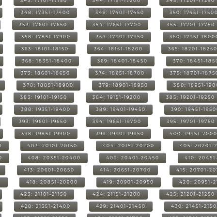
343: 17101-17150
344: 17151-17200
345: 17201-17250
348: 17351-17400
349: 17401-17450
350: 17451-1750
353: 17601-17650
354: 17651-17700
355: 17701-17750
358: 17851-17900
359: 17901-17950
360: 17951-1800
363: 18101-18150
364: 18151-18200
365: 18201-1825
368: 18351-18400
369: 18401-18450
370: 18451-185
373: 18601-18650
374: 18651-18700
375: 18701-1875
378: 18851-18900
379: 18901-18950
380: 18951-19
383: 19101-19150
384: 19151-19200
385: 19201-19250
388: 19351-19400
389: 19401-19450
390: 19451-195
393: 19601-19650
394: 19651-19700
395: 19701-19750
398: 19851-19900
399: 19901-19950
400: 19951-200
0
403: 20101-20150
404: 20151-20200
405: 20201-
0
408: 20351-20400
409: 20401-20450
410: 20451
413: 20601-20650
414: 20651-20700
415: 20701-2
0
418: 20851-20900
419: 20901-20950
420: 20951-
423: 21101-21150
424: 21151-21200
425: 21201-21250
428: 21351-21400
429: 21401-21450
430: 21451-215