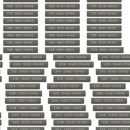
168: 8351-8400
169: 8401-8450
170: 8451-8500
173: 8601-8650
174: 8651-8700
175: 8701-8750
178: 8851-8900
179: 8901-8950
180: 8951-9000
183: 9101-9150
184: 9151-9200
185: 9201-9250
188: 9351-9400
189: 9401-9450
190: 9451-9500
193: 9601-9650
194: 9651-9700
195: 9701-9750
198: 9851-9900
199: 9901-9950
200: 9951-10000
203: 10101-10150
204: 10151-10200
205: 10201-1025
208: 10351-10400
209: 10401-10450
210: 10451-10
213: 10601-10650
214: 10651-10700
215: 10701-10750
218: 10851-10900
219: 10901-10950
220: 10951-1100
223: 11101-11150
224: 11151-11200
225: 11201-11250
228: 11351-11400
229: 11401-11450
230: 11451-11500
233: 11601-11650
234: 11651-11700
235: 11701-11750
238: 11851-11900
239: 11901-11950
240: 11951-12000
243: 12101-12150
244: 12151-12200
245: 12201-12250
248: 12351-12400
249: 12401-12450
250: 12451-125
253: 12601-12650
254: 12651-12700
255: 12701-12750