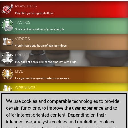
PLAYCHESS
Play Blitz games against others
TACTICS
Solve tactical positions of your strength
VIDEOS
Watch hours and hours of training videos
FRITZ
Play against a club level chess program with hints
LIVE
Live games from grandmaster tournaments
OPENINGS
Develop and exercise your openings
We use cookies and comparable technologies to provide
DATABASE
certain functions, to improve the user experience and to
Eight million strong games
offer interest-oriented content. Depending on their
MYGAMES
intended use, analysis cookies and marketing cookies
Store and analyse your own games in the cloud