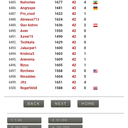
6485
.
Nahomes
1677
42
4
6486
.
Angryape
1681
42
4
6487
.
Pro_crast
1622
42
1
6488
.
Abreaux713
1624
42
0
6489
.
Slav Astrov
1636
42
2
6490
.
Aven
1550
42
0
6491
.
Xaver15
1490
42
0
6492
.
Tochkata
1629
42
0
6493
.
Jakacper1
1600
42
0
6494
.
Krishna5
1603
42
1
6495
.
Arensivia
1609
42
1
6496
.
Rizos
1605
42
1
6497
.
Rzrchess
1568
42
0
6498
.
Ninaddeo
1604
42
5
6499
.
Jfrz
1651
42
4
6500
.
Roger5668
1588
42
0
BACK
NEXT
HOME
1: 1-50
2: 51-100
3: 101-150
4: 151-200