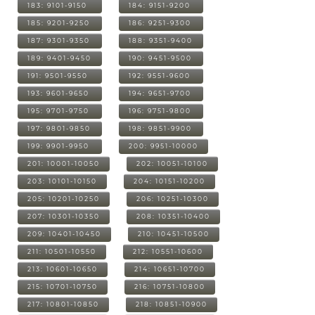
183: 9101-9150
184: 9151-9200
185: 9201-9250
186: 9251-9300
187: 9301-9350
188: 9351-9400
189: 9401-9450
190: 9451-9500
191: 9501-9550
192: 9551-9600
193: 9601-9650
194: 9651-9700
195: 9701-9750
196: 9751-9800
197: 9801-9850
198: 9851-9900
199: 9901-9950
200: 9951-10000
201: 10001-10050
202: 10051-10100
203: 10101-10150
204: 10151-10200
205: 10201-10250
206: 10251-10300
207: 10301-10350
208: 10351-10400
209: 10401-10450
210: 10451-10500
211: 10501-10550
212: 10551-10600
213: 10601-10650
214: 10651-10700
215: 10701-10750
216: 10751-10800
217: 10801-10850
218: 10851-10900