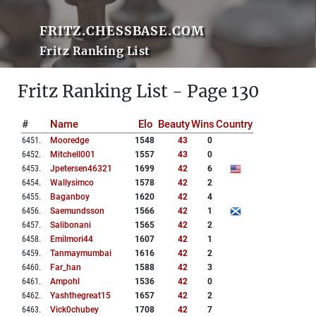
FRITZ.CHESSBASE.COM
Fritz Ranking List
Fritz Ranking List - Page 130
#
Name
Elo
Beauty
Wins
Country
6451
.
Mooredge
1548
43
0
6452
.
Mitchell001
1557
43
0
6453
.
Jpetersen46321
1699
42
6
6454
.
Wallysimco
1578
42
2
6455
.
Baganboy
1620
42
4
6456
.
Saemundsson
1566
42
1
6457
.
Salibonani
1565
42
2
6458
.
Emilmori44
1607
42
1
6459
.
Tanmaymumbai
1616
42
2
6460
.
Far_han
1588
42
3
6461
.
Ampohl
1536
42
0
6462
.
Yashthegreat15
1657
42
2
6463
.
Vick0chubey
1708
42
7