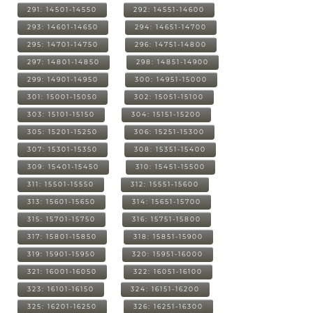
291: 14501-14550
292: 14551-14600
293: 14601-14650
294: 14651-14700
295: 14701-14750
296: 14751-14800
297: 14801-14850
298: 14851-14900
299: 14901-14950
300: 14951-15000
301: 15001-15050
302: 15051-15100
303: 15101-15150
304: 15151-15200
305: 15201-15250
306: 15251-15300
307: 15301-15350
308: 15351-15400
309: 15401-15450
310: 15451-15500
311: 15501-15550
312: 15551-15600
313: 15601-15650
314: 15651-15700
315: 15701-15750
316: 15751-15800
317: 15801-15850
318: 15851-15900
319: 15901-15950
320: 15951-16000
321: 16001-16050
322: 16051-16100
323: 16101-16150
324: 16151-16200
325: 16201-16250
326: 16251-16300