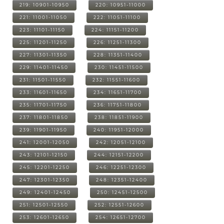
219: 10901-10950
220: 10951-11000
221: 11001-11050
222: 11051-11100
223: 11101-11150
224: 11151-11200
225: 11201-11250
226: 11251-11300
227: 11301-11350
228: 11351-11400
229: 11401-11450
230: 11451-11500
231: 11501-11550
232: 11551-11600
233: 11601-11650
234: 11651-11700
235: 11701-11750
236: 11751-11800
237: 11801-11850
238: 11851-11900
239: 11901-11950
240: 11951-12000
241: 12001-12050
242: 12051-12100
243: 12101-12150
244: 12151-12200
245: 12201-12250
246: 12251-12300
247: 12301-12350
248: 12351-12400
249: 12401-12450
250: 12451-12500
251: 12501-12550
252: 12551-12600
253: 12601-12650
254: 12651-12700