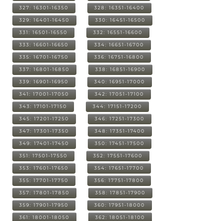
327: 16301-16350
328: 16351-16400
329: 16401-16450
330: 16451-16500
331: 16501-16550
332: 16551-16600
333: 16601-16650
334: 16651-16700
335: 16701-16750
336: 16751-16800
337: 16801-16850
338: 16851-16900
339: 16901-16950
340: 16951-17000
341: 17001-17050
342: 17051-17100
343: 17101-17150
344: 17151-17200
345: 17201-17250
346: 17251-17300
347: 17301-17350
348: 17351-17400
349: 17401-17450
350: 17451-17500
351: 17501-17550
352: 17551-17600
353: 17601-17650
354: 17651-17700
355: 17701-17750
356: 17751-17800
357: 17801-17850
358: 17851-17900
359: 17901-17950
360: 17951-18000
361: 18001-18050
362: 18051-18100