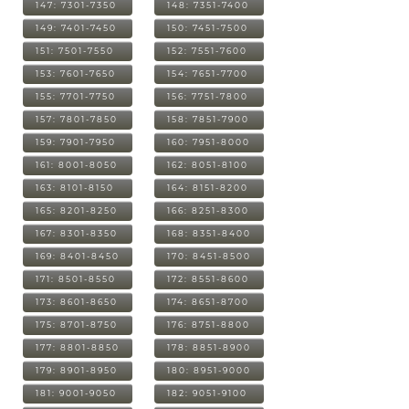
147: 7301-7350
148: 7351-7400
149: 7401-7450
150: 7451-7500
151: 7501-7550
152: 7551-7600
153: 7601-7650
154: 7651-7700
155: 7701-7750
156: 7751-7800
157: 7801-7850
158: 7851-7900
159: 7901-7950
160: 7951-8000
161: 8001-8050
162: 8051-8100
163: 8101-8150
164: 8151-8200
165: 8201-8250
166: 8251-8300
167: 8301-8350
168: 8351-8400
169: 8401-8450
170: 8451-8500
171: 8501-8550
172: 8551-8600
173: 8601-8650
174: 8651-8700
175: 8701-8750
176: 8751-8800
177: 8801-8850
178: 8851-8900
179: 8901-8950
180: 8951-9000
181: 9001-9050
182: 9051-9100