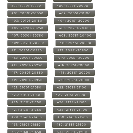
399: 19901-19950
400: 19951-20000
401: 20001-20050
402: 20051-20100
403: 20101-20150
404: 20151-20200
405: 20201-20250
406: 20251-20300
407: 20301-20350
408: 20351-20400
409: 20401-20450
410: 20451-20500
411: 20501-20550
412: 20551-20600
413: 20601-20650
414: 20651-20700
415: 20701-20750
416: 20751-20800
417: 20801-20850
418: 20851-20900
419: 20901-20950
420: 20951-21000
421: 21001-21050
422: 21051-21100
423: 21101-21150
424: 21151-21200
425: 21201-21250
426: 21251-21300
427: 21301-21350
428: 21351-21400
429: 21401-21450
430: 21451-21500
431: 21501-21550
432: 21551-21600
433: 21601-21650
434: 21651-21700