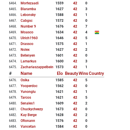
6464
.
Mortezaadi
1559
42
0
6465
.
Blaramba
1627
42
3
6466
.
Lebonsky
1588
42
1
6467
.
Cabgsc
1572
42
0
6468
.
Number 9
1676
42
7
6469
.
Moasco
1634
42
4
6470
.
Ulrich1960
1646
42
5
6471
.
Drassco
1575
42
1
6472
.
Nolex
1627
42
2
6473
.
Betenyen
1601
42
0
6474
.
Lamarkus
1600
42
3
6475
.
Zachariaszappelbein
1573
42
1
#
Name
Elo
Beauty
Wins
Country
6476
.
Osika
1585
42
5
6477
.
Yooperdoc
1562
42
0
6478
.
Yunonglu
1621
42
1
6479
.
Tarcos
1621
42
5
6480
.
Senales1
1609
42
2
6481
.
Chuckycheezy
1673
42
0
6482
.
Kay Berge
1628
42
2
6483
.
Ofionann
1576
42
0
6484
.
Vancetan
1584
42
0