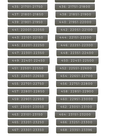
435: 21701-21750
436: 21751-21800
437: 21801-21850
438: 21851-21900
439: 21901-21950
440: 21951-22000
441: 22001-22050
442: 22051-22100
443: 22101-22150
444: 22151-22200
445: 22201-22250
446: 22251-22300
447: 22301-22350
448: 22351-22400
449: 22401-22450
450: 22451-22500
451: 22501-22550
452: 22551-22600
453: 22601-22650
454: 22651-22700
455: 22701-22750
456: 22751-22800
457: 22801-22850
458: 22851-22900
459: 22901-22950
460: 22951-23000
461: 23001-23050
462: 23051-23100
463: 23101-23150
464: 23151-23200
465: 23201-23250
466: 23251-23300
467: 23301-23350
468: 23351-23396