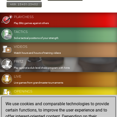
469: 23401-23402
PLAYCHESS
Play Blitz games against others
TACTICS
Solve tactical positions of your strength
VIDEOS
Watch hours and hours of training videos
FRITZ
Play against a club level chess program with hints
LIVE
Live games from grandmaster tournaments
OPENINGS
Develop and exercise your openings
We use cookies and comparable technologies to provide
DATABASE
certain functions, to improve the user experience and to
Eight million strong games
offer interest-oriented content. Depending on their