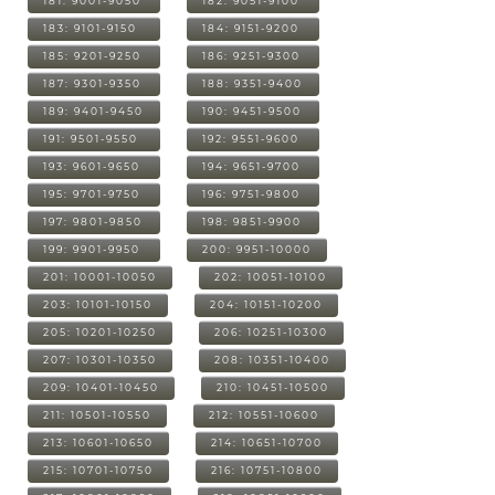
181: 9001-9050
182: 9051-9100
183: 9101-9150
184: 9151-9200
185: 9201-9250
186: 9251-9300
187: 9301-9350
188: 9351-9400
189: 9401-9450
190: 9451-9500
191: 9501-9550
192: 9551-9600
193: 9601-9650
194: 9651-9700
195: 9701-9750
196: 9751-9800
197: 9801-9850
198: 9851-9900
199: 9901-9950
200: 9951-10000
201: 10001-10050
202: 10051-10100
203: 10101-10150
204: 10151-10200
205: 10201-10250
206: 10251-10300
207: 10301-10350
208: 10351-10400
209: 10401-10450
210: 10451-10500
211: 10501-10550
212: 10551-10600
213: 10601-10650
214: 10651-10700
215: 10701-10750
216: 10751-10800