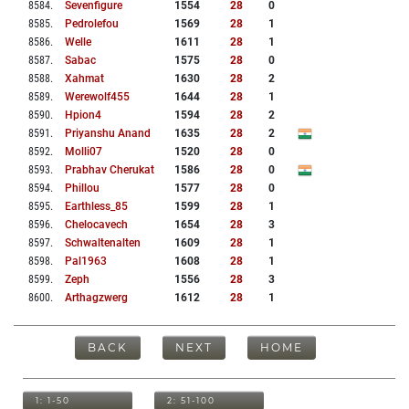
8584
.
Sevenfigure
1554
28
0
8585
.
Pedrolefou
1569
28
1
8586
.
Welle
1611
28
1
8587
.
Sabac
1575
28
0
8588
.
Xahmat
1630
28
2
8589
.
Werewolf455
1644
28
1
8590
.
Hpion4
1594
28
2
8591
.
Priyanshu Anand
1635
28
2
8592
.
Molli07
1520
28
0
8593
.
Prabhav Cherukat
1586
28
0
8594
.
Phillou
1577
28
0
8595
.
Earthless_85
1599
28
1
8596
.
Chelocavech
1654
28
3
8597
.
Schwaltenalten
1609
28
1
8598
.
Pal1963
1608
28
1
8599
.
Zeph
1556
28
3
8600
.
Arthagzwerg
1612
28
1
BACK
NEXT
HOME
1: 1-50
2: 51-100