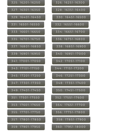
325: 16201-16250
326: 16251-16300
327: 16301-16350
328: 16351-16400
329: 16401-16450
330: 16451-16500
331: 16501-16550
332: 16551-16600
333: 16601-16650
334: 16651-16700
335: 16701-16750
336: 16751-16800
337: 16801-16850
338: 16851-16900
339: 16901-16950
340: 16951-17000
341: 17001-17050
342: 17051-17100
343: 17101-17150
344: 17151-17200
345: 17201-17250
346: 17251-17300
347: 17301-17350
348: 17351-17400
349: 17401-17450
350: 17451-17500
351: 17501-17550
352: 17551-17600
353: 17601-17650
354: 17651-17700
355: 17701-17750
356: 17751-17800
357: 17801-17850
358: 17851-17900
359: 17901-17950
360: 17951-18000