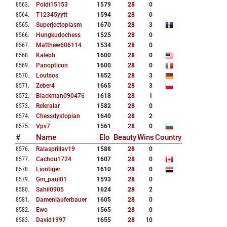
8563
.
Poldi15153
1579
28
0
8564
.
T12345yytt
1594
28
0
8565
.
Superjectoplasm
1670
28
3
8566
.
Hungkudochess
1525
28
0
8567
.
Matthew606114
1534
28
0
8568
.
Kalebb
1600
28
0
8569
.
Panopticon
1600
28
0
8570
.
Loutsos
1652
28
3
8571
.
Zeber4
1665
28
3
8572
.
Blackman090476
1618
28
1
8573
.
Releralar
1582
28
0
8574
.
Chessdystopian
1640
28
2
8575
.
Vpv7
1561
28
0
#
Name
Elo
Beauty
Wins
Country
8576
.
Ralasprillav19
1588
28
0
8577
.
Cachou1724
1607
28
0
8578
.
Liontiger
1610
28
0
8579
.
Gm_paul01
1593
28
0
8580
.
Sahil0905
1624
28
2
8581
.
Damenläuferbauer
1605
28
0
8582
.
Ewo
1565
28
0
8583
.
David1997
1655
28
10