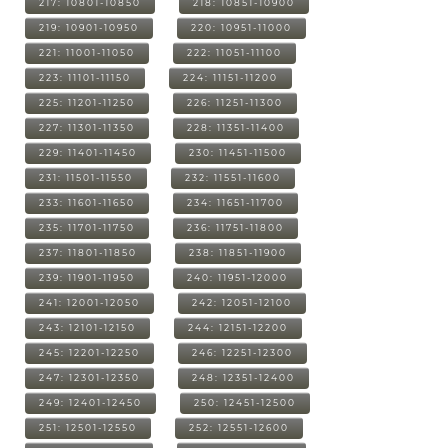
217: 10801-10850
218: 10851-10900
219: 10901-10950
220: 10951-11000
221: 11001-11050
222: 11051-11100
223: 11101-11150
224: 11151-11200
225: 11201-11250
226: 11251-11300
227: 11301-11350
228: 11351-11400
229: 11401-11450
230: 11451-11500
231: 11501-11550
232: 11551-11600
233: 11601-11650
234: 11651-11700
235: 11701-11750
236: 11751-11800
237: 11801-11850
238: 11851-11900
239: 11901-11950
240: 11951-12000
241: 12001-12050
242: 12051-12100
243: 12101-12150
244: 12151-12200
245: 12201-12250
246: 12251-12300
247: 12301-12350
248: 12351-12400
249: 12401-12450
250: 12451-12500
251: 12501-12550
252: 12551-12600