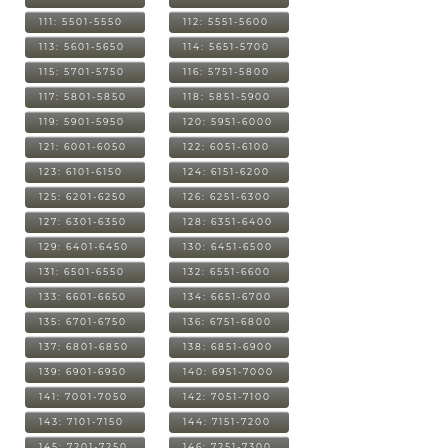
111: 5501-5550
112: 5551-5600
113: 5601-5650
114: 5651-5700
115: 5701-5750
116: 5751-5800
117: 5801-5850
118: 5851-5900
119: 5901-5950
120: 5951-6000
121: 6001-6050
122: 6051-6100
123: 6101-6150
124: 6151-6200
125: 6201-6250
126: 6251-6300
127: 6301-6350
128: 6351-6400
129: 6401-6450
130: 6451-6500
131: 6501-6550
132: 6551-6600
133: 6601-6650
134: 6651-6700
135: 6701-6750
136: 6751-6800
137: 6801-6850
138: 6851-6900
139: 6901-6950
140: 6951-7000
141: 7001-7050
142: 7051-7100
143: 7101-7150
144: 7151-7200
145: 7201-7250
146: 7251-7300