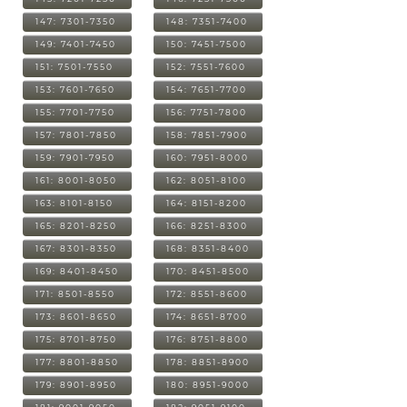
147: 7301-7350
148: 7351-7400
149: 7401-7450
150: 7451-7500
151: 7501-7550
152: 7551-7600
153: 7601-7650
154: 7651-7700
155: 7701-7750
156: 7751-7800
157: 7801-7850
158: 7851-7900
159: 7901-7950
160: 7951-8000
161: 8001-8050
162: 8051-8100
163: 8101-8150
164: 8151-8200
165: 8201-8250
166: 8251-8300
167: 8301-8350
168: 8351-8400
169: 8401-8450
170: 8451-8500
171: 8501-8550
172: 8551-8600
173: 8601-8650
174: 8651-8700
175: 8701-8750
176: 8751-8800
177: 8801-8850
178: 8851-8900
179: 8901-8950
180: 8951-9000