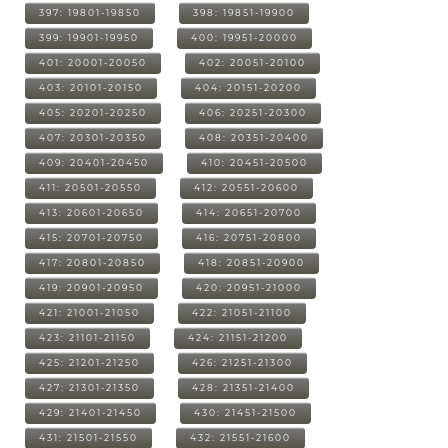
397: 19801-19850
398: 19851-19900
399: 19901-19950
400: 19951-20000
401: 20001-20050
402: 20051-20100
403: 20101-20150
404: 20151-20200
405: 20201-20250
406: 20251-20300
407: 20301-20350
408: 20351-20400
409: 20401-20450
410: 20451-20500
411: 20501-20550
412: 20551-20600
413: 20601-20650
414: 20651-20700
415: 20701-20750
416: 20751-20800
417: 20801-20850
418: 20851-20900
419: 20901-20950
420: 20951-21000
421: 21001-21050
422: 21051-21100
423: 21101-21150
424: 21151-21200
425: 21201-21250
426: 21251-21300
427: 21301-21350
428: 21351-21400
429: 21401-21450
430: 21451-21500
431: 21501-21550
432: 21551-21600