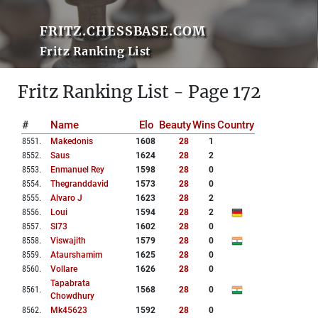
FRITZ.CHESSBASE.COM
Fritz Ranking List
Fritz Ranking List - Page 172
#
Name
Elo
Beauty
Wins
Country
8551
.
Makedonis
1608
28
1
8552
.
Saus
1624
28
2
8553
.
Enmanuel Rey
1598
28
0
8554
.
Thegranddavid
1573
28
0
8555
.
Alvaro J
1623
28
2
8556
.
Loui
1594
28
2
8557
.
Sl73
1602
28
0
8558
.
Viswajith
1579
28
0
8559
.
Ataurshamim
1625
28
0
8560
.
Vollare
1626
28
0
Tapabrata
8561
.
1568
28
0
Chowdhury
8562
.
Mk45623
1592
28
0