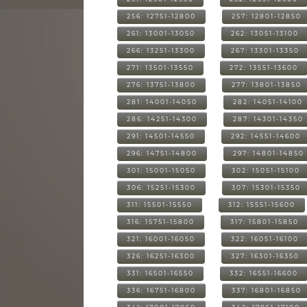
256: 12751-12800
257: 12801-12850
261: 13001-13050
262: 13051-13100
266: 13251-13300
267: 13301-13350
271: 13501-13550
272: 13551-13600
276: 13751-13800
277: 13801-13850
281: 14001-14050
282: 14051-14100
286: 14251-14300
287: 14301-14350
291: 14501-14550
292: 14551-14600
296: 14751-14800
297: 14801-14850
301: 15001-15050
302: 15051-15100
306: 15251-15300
307: 15301-15350
311: 15501-15550
312: 15551-15600
316: 15751-15800
317: 15801-15850
321: 16001-16050
322: 16051-16100
326: 16251-16300
327: 16301-16350
331: 16501-16550
332: 16551-16600
336: 16751-16800
337: 16801-16850