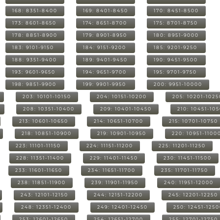
168: 8351-8400
169: 8401-8450
170: 8451-8500
173: 8601-8650
174: 8651-8700
175: 8701-8750
178: 8851-8900
179: 8901-8950
180: 8951-9000
183: 9101-9150
184: 9151-9200
185: 9201-9250
188: 9351-9400
189: 9401-9450
190: 9451-9500
193: 9601-9650
194: 9651-9700
195: 9701-9750
198: 9851-9900
199: 9901-9950
200: 9951-10000
203: 10101-10150
204: 10151-10200
205: 10201-1025
208: 10351-10400
209: 10401-10450
210: 10451-10
213: 10601-10650
214: 10651-10700
215: 10701-10750
218: 10851-10900
219: 10901-10950
220: 10951-1100
223: 11101-11150
224: 11151-11200
225: 11201-11250
228: 11351-11400
229: 11401-11450
230: 11451-11500
233: 11601-11650
234: 11651-11700
235: 11701-11750
238: 11851-11900
239: 11901-11950
240: 11951-12000
243: 12101-12150
244: 12151-12200
245: 12201-12250
248: 12351-12400
249: 12401-12450
250: 12451-125
253: 12601-12650
254: 12651-12700
255: 12701-12750