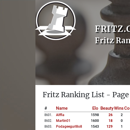
FRITZ.
Fritz Ra
Fritz Ranking List - Page
#
Name
Elo
Beauty
Wins
Co
8601
.
Alffla
1598
26
2
8602
.
Martin01
1600
18
0
8603
.
Podageegurl8o8
1543
129
1