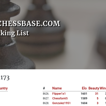
CHESSBASE.COM
nking List
 173
untry
#
Name
Elo
Beauty
Win
8626
.
Flipper1x1
1601
31
8627
.
Chessfan65
1589
5
8628
.
Gonzalez1951
1604
3