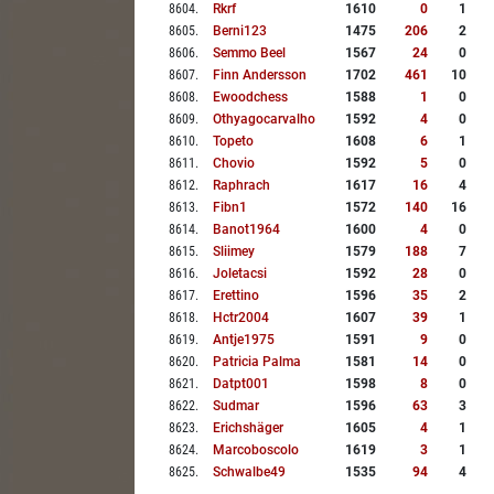
8604
.
Rkrf
1610
0
1
8605
.
Berni123
1475
206
2
8606
.
Semmo Beel
1567
24
0
8607
.
Finn Andersson
1702
461
10
8608
.
Ewoodchess
1588
1
0
8609
.
Othyagocarvalho
1592
4
0
8610
.
Topeto
1608
6
1
8611
.
Chovio
1592
5
0
8612
.
Raphrach
1617
16
4
8613
.
Fibn1
1572
140
16
8614
.
Banot1964
1600
4
0
8615
.
Sliimey
1579
188
7
8616
.
Joletacsi
1592
28
0
8617
.
Erettino
1596
35
2
8618
.
Hctr2004
1607
39
1
8619
.
Antje1975
1591
9
0
8620
.
Patricia Palma
1581
14
0
8621
.
Datpt001
1598
8
0
8622
.
Sudmar
1596
63
3
8623
.
Erichshäger
1605
4
1
8624
.
Marcoboscolo
1619
3
1
8625
.
Schwalbe49
1535
94
4