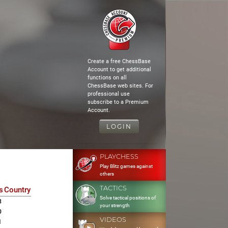
Create a free ChessBase
Account to get additional
functions on all
ChessBase web sites. For
professional use
subscribe to a Premium
Account.
LOGIN
PLAYCHESS
Play Blitz games against
others
TACTICS
s
Country
Solve tactical positions of
3
your strength
0
VIDEOS
1