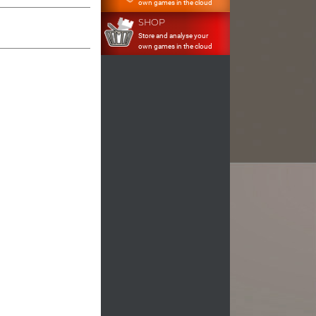
own games in the cloud
SHOP
Store and analyse your
own games in the cloud