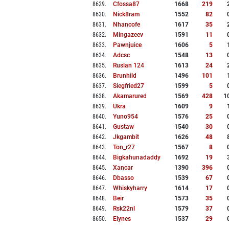
8629
.
Cfossa87
1668
219
8630
.
Nick8ram
1552
82
8631
.
Nhancofe
1617
35
8632
.
Mingazeev
1591
11
8633
.
Pawnjuice
1606
5
8634
.
Adcsc
1548
13
8635
.
Ruslan 124
1613
24
8636
.
Brunhild
1496
101
8637
.
Siegfried27
1599
5
8638
.
Akamarured
1569
428
1
8639
.
Ukra
1609
9
8640
.
Yuno954
1576
25
8641
.
Gustaw
1540
30
8642
.
Jkgambit
1626
48
8643
.
Ton_r27
1567
8
8644
.
Bigkahunadaddy
1692
19
8645
.
Xancar
1390
396
8646
.
Dbasso
1539
67
8647
.
Whiskyharry
1614
17
8648
.
Beir
1573
35
8649
.
Rsk22nl
1579
37
8650
.
Elynes
1537
29