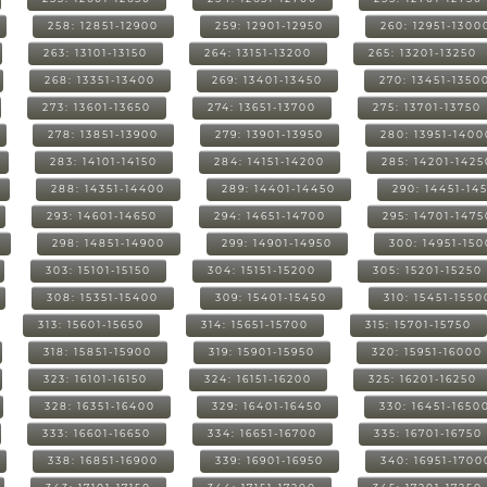
258: 12851-12900
259: 12901-12950
260: 12951-1300
263: 13101-13150
264: 13151-13200
265: 13201-13250
268: 13351-13400
269: 13401-13450
270: 13451-1350
273: 13601-13650
274: 13651-13700
275: 13701-13750
278: 13851-13900
279: 13901-13950
280: 13951-1400
283: 14101-14150
284: 14151-14200
285: 14201-1425
288: 14351-14400
289: 14401-14450
290: 14451-14
293: 14601-14650
294: 14651-14700
295: 14701-1475
298: 14851-14900
299: 14901-14950
300: 14951-15
303: 15101-15150
304: 15151-15200
305: 15201-15250
308: 15351-15400
309: 15401-15450
310: 15451-1550
313: 15601-15650
314: 15651-15700
315: 15701-15750
318: 15851-15900
319: 15901-15950
320: 15951-16000
323: 16101-16150
324: 16151-16200
325: 16201-16250
328: 16351-16400
329: 16401-16450
330: 16451-1650
333: 16601-16650
334: 16651-16700
335: 16701-16750
338: 16851-16900
339: 16901-16950
340: 16951-1700