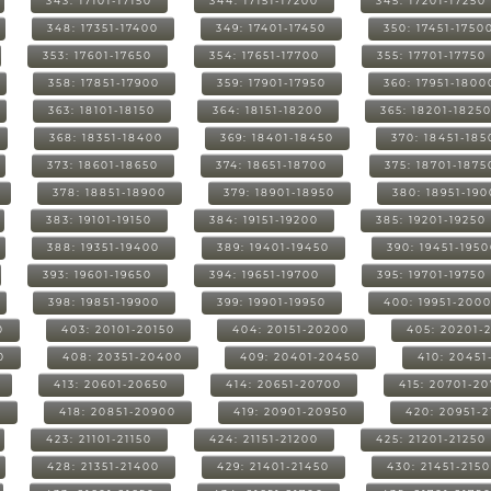
343: 17101-17150
344: 17151-17200
345: 17201-17250
348: 17351-17400
349: 17401-17450
350: 17451-1750
353: 17601-17650
354: 17651-17700
355: 17701-17750
358: 17851-17900
359: 17901-17950
360: 17951-1800
363: 18101-18150
364: 18151-18200
365: 18201-1825
368: 18351-18400
369: 18401-18450
370: 18451-185
373: 18601-18650
374: 18651-18700
375: 18701-1875
378: 18851-18900
379: 18901-18950
380: 18951-19
383: 19101-19150
384: 19151-19200
385: 19201-19250
388: 19351-19400
389: 19401-19450
390: 19451-195
393: 19601-19650
394: 19651-19700
395: 19701-19750
398: 19851-19900
399: 19901-19950
400: 19951-200
0
403: 20101-20150
404: 20151-20200
405: 20201-
0
408: 20351-20400
409: 20401-20450
410: 20451
413: 20601-20650
414: 20651-20700
415: 20701-2
0
418: 20851-20900
419: 20901-20950
420: 20951-
423: 21101-21150
424: 21151-21200
425: 21201-21250
428: 21351-21400
429: 21401-21450
430: 21451-215