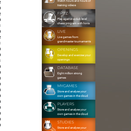
Watch hours and hours of
2
training videos
0
FRITZ
2
Play against a club level
0
chess program with hints
1
LIVE
0
Live games from
2
grandmaster tournaments
1
0
OPENINGS
0
Develop and exercise your
openings
1
0
DATABASE
0
Eight million strong
games
8
0
MYGAMES
3
Store and analyse your
0
own games in the cloud
0
PLAYERS
0
Store and analyse your
0
own games in the cloud
0
STUDIES
0
Store and analyse your