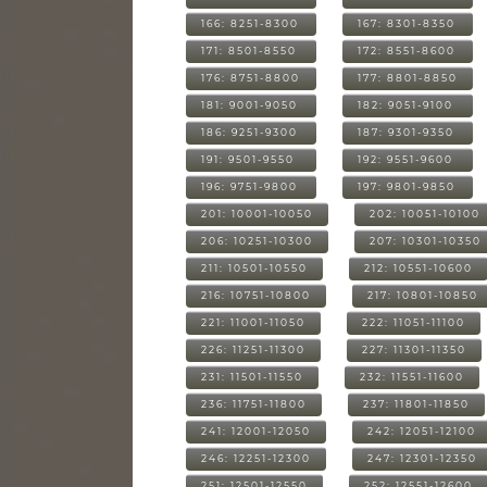
166: 8251-8300
167: 8301-8350
171: 8501-8550
172: 8551-8600
176: 8751-8800
177: 8801-8850
181: 9001-9050
182: 9051-9100
186: 9251-9300
187: 9301-9350
191: 9501-9550
192: 9551-9600
196: 9751-9800
197: 9801-9850
201: 10001-10050
202: 10051-10100
206: 10251-10300
207: 10301-10350
211: 10501-10550
212: 10551-10600
216: 10751-10800
217: 10801-10850
221: 11001-11050
222: 11051-11100
226: 11251-11300
227: 11301-11350
231: 11501-11550
232: 11551-11600
236: 11751-11800
237: 11801-11850
241: 12001-12050
242: 12051-12100
246: 12251-12300
247: 12301-12350
251: 12501-12550
252: 12551-12600