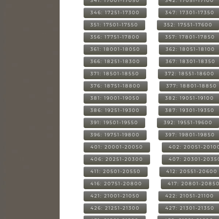
341: 17001-17050
342: 17051-17100
346: 17251-17300
347: 17301-17350
351: 17501-17550
352: 17551-17600
356: 17751-17800
357: 17801-17850
361: 18001-18050
362: 18051-18100
366: 18251-18300
367: 18301-18350
371: 18501-18550
372: 18551-18600
376: 18751-18800
377: 18801-18850
381: 19001-19050
382: 19051-19100
386: 19251-19300
387: 19301-19350
391: 19501-19550
392: 19551-19600
396: 19751-19800
397: 19801-19850
401: 20001-20050
402: 20051-2010
406: 20251-20300
407: 20301-2035
411: 20501-20550
412: 20551-20600
416: 20751-20800
417: 20801-2085
421: 21001-21050
422: 21051-21100
426: 21251-21300
427: 21301-21350