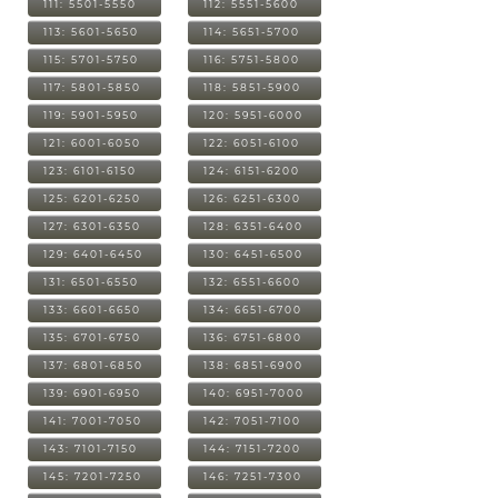
111: 5501-5550
112: 5551-5600
113: 5601-5650
114: 5651-5700
115: 5701-5750
116: 5751-5800
117: 5801-5850
118: 5851-5900
119: 5901-5950
120: 5951-6000
121: 6001-6050
122: 6051-6100
123: 6101-6150
124: 6151-6200
125: 6201-6250
126: 6251-6300
127: 6301-6350
128: 6351-6400
129: 6401-6450
130: 6451-6500
131: 6501-6550
132: 6551-6600
133: 6601-6650
134: 6651-6700
135: 6701-6750
136: 6751-6800
137: 6801-6850
138: 6851-6900
139: 6901-6950
140: 6951-7000
141: 7001-7050
142: 7051-7100
143: 7101-7150
144: 7151-7200
145: 7201-7250
146: 7251-7300