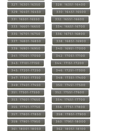
327: 16301-16350
328: 16351-16400
329: 16401-16450
330: 16451-16500
331: 16501-16550
332: 16551-16600
333: 16601-16650
334: 16651-16700
335: 16701-16750
336: 16751-16800
337: 16801-16850
338: 16851-16900
339: 16901-16950
340: 16951-17000
341: 17001-17050
342: 17051-17100
343: 17101-17150
344: 17151-17200
345: 17201-17250
346: 17251-17300
347: 17301-17350
348: 17351-17400
349: 17401-17450
350: 17451-17500
351: 17501-17550
352: 17551-17600
353: 17601-17650
354: 17651-17700
355: 17701-17750
356: 17751-17800
357: 17801-17850
358: 17851-17900
359: 17901-17950
360: 17951-18000
361: 18001-18050
362: 18051-18100