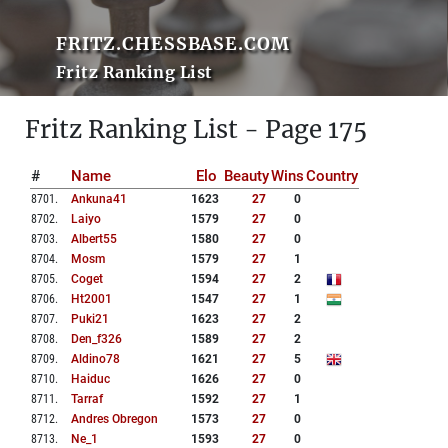
FRITZ.CHESSBASE.COM
Fritz Ranking List
Fritz Ranking List - Page 175
#
Name
Elo
Beauty
Wins
Country
8701
.
Ankuna41
1623
27
0
8702
.
Laiyo
1579
27
0
8703
.
Albert55
1580
27
0
8704
.
Mosm
1579
27
1
8705
.
Coget
1594
27
2
8706
.
Ht2001
1547
27
1
8707
.
Puki21
1623
27
2
8708
.
Den_f326
1589
27
2
8709
.
Aldino78
1621
27
5
8710
.
Haiduc
1626
27
0
8711
.
Tarraf
1592
27
1
8712
.
Andres Obregon
1573
27
0
8713
.
Ne_1
1593
27
0