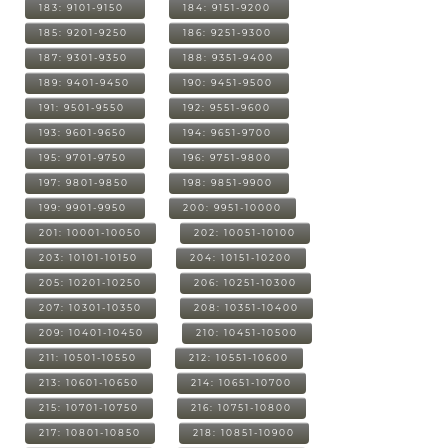
183: 9101-9150
184: 9151-9200
185: 9201-9250
186: 9251-9300
187: 9301-9350
188: 9351-9400
189: 9401-9450
190: 9451-9500
191: 9501-9550
192: 9551-9600
193: 9601-9650
194: 9651-9700
195: 9701-9750
196: 9751-9800
197: 9801-9850
198: 9851-9900
199: 9901-9950
200: 9951-10000
201: 10001-10050
202: 10051-10100
203: 10101-10150
204: 10151-10200
205: 10201-10250
206: 10251-10300
207: 10301-10350
208: 10351-10400
209: 10401-10450
210: 10451-10500
211: 10501-10550
212: 10551-10600
213: 10601-10650
214: 10651-10700
215: 10701-10750
216: 10751-10800
217: 10801-10850
218: 10851-10900