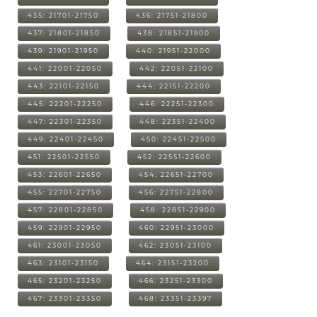
435: 21701-21750
436: 21751-21800
437: 21801-21850
438: 21851-21900
439: 21901-21950
440: 21951-22000
441: 22001-22050
442: 22051-22100
443: 22101-22150
444: 22151-22200
445: 22201-22250
446: 22251-22300
447: 22301-22350
448: 22351-22400
449: 22401-22450
450: 22451-22500
451: 22501-22550
452: 22551-22600
453: 22601-22650
454: 22651-22700
455: 22701-22750
456: 22751-22800
457: 22801-22850
458: 22851-22900
459: 22901-22950
460: 22951-23000
461: 23001-23050
462: 23051-23100
463: 23101-23150
464: 23151-23200
465: 23201-23250
466: 23251-23300
467: 23301-23350
468: 23351-23397