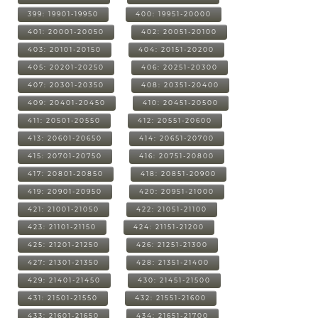
399: 19901-19950
400: 19951-20000
401: 20001-20050
402: 20051-20100
403: 20101-20150
404: 20151-20200
405: 20201-20250
406: 20251-20300
407: 20301-20350
408: 20351-20400
409: 20401-20450
410: 20451-20500
411: 20501-20550
412: 20551-20600
413: 20601-20650
414: 20651-20700
415: 20701-20750
416: 20751-20800
417: 20801-20850
418: 20851-20900
419: 20901-20950
420: 20951-21000
421: 21001-21050
422: 21051-21100
423: 21101-21150
424: 21151-21200
425: 21201-21250
426: 21251-21300
427: 21301-21350
428: 21351-21400
429: 21401-21450
430: 21451-21500
431: 21501-21550
432: 21551-21600
433: 21601-21650
434: 21651-21700