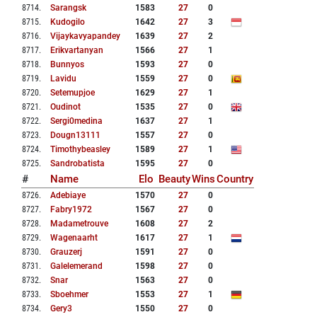
8714
.
Sarangsk
1583
27
0
8715
.
Kudogilo
1642
27
3
8716
.
Vijaykavyapandey
1639
27
2
8717
.
Erikvartanyan
1566
27
1
8718
.
Bunnyos
1593
27
0
8719
.
Lavidu
1559
27
0
8720
.
Setemupjoe
1629
27
1
8721
.
Oudinot
1535
27
0
8722
.
Sergi0medina
1637
27
1
8723
.
Dougn13111
1557
27
0
8724
.
Timothybeasley
1589
27
1
8725
.
Sandrobatista
1595
27
0
#
Name
Elo
Beauty
Wins
Country
8726
.
Adebiaye
1570
27
0
8727
.
Fabry1972
1567
27
0
8728
.
Madametrouve
1608
27
2
8729
.
Wagenaarht
1617
27
1
8730
.
Grauzerj
1591
27
0
8731
.
Galelemerand
1598
27
0
8732
.
Snar
1563
27
0
8733
.
Sboehmer
1553
27
1
8734
.
Gery3
1550
27
0