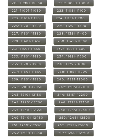
219: 10901-10950
220: 10951-11000
221: 11001-11050
222: 11051-11100
223: 11101-11150
224: 11151-11200
225: 11201-11250
226: 11251-11300
227: 11301-11350
228: 11351-11400
229: 11401-11450
230: 11451-11500
231: 11501-11550
232: 11551-11600
233: 11601-11650
234: 11651-11700
235: 11701-11750
236: 11751-11800
237: 11801-11850
238: 11851-11900
239: 11901-11950
240: 11951-12000
241: 12001-12050
242: 12051-12100
243: 12101-12150
244: 12151-12200
245: 12201-12250
246: 12251-12300
247: 12301-12350
248: 12351-12400
249: 12401-12450
250: 12451-12500
251: 12501-12550
252: 12551-12600
253: 12601-12650
254: 12651-12700