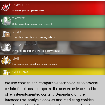
PLAYCHESS
Play Blitz games against others
TACTICS
Solve tactical positions of your strength
VIDEOS
Watch hours and hours of training videos
FRITZ
Play against a club level chess program with hints
LIVE
Live games from grandmaster tournaments
OPENINGS
Develop and exercise your openings
We use cookies and comparable technologies to provide
DATABASE
certain functions, to improve the user experience and to
Eight million strong games
offer interest-oriented content. Depending on their
MYGAMES
intended use, analysis cookies and marketing cookies
Store and analyse your own games in the cloud