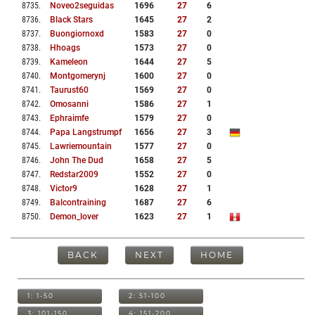
8735
.
Noveo2seguidas
1696
27
6
8736
.
Black Stars
1645
27
2
8737
.
Buongiornoxd
1583
27
0
8738
.
Hhoags
1573
27
0
8739
.
Kameleon
1644
27
5
8740
.
Montgomerynj
1600
27
0
8741
.
Taurust60
1569
27
0
8742
.
Omosanni
1586
27
1
8743
.
Ephraimfe
1579
27
0
8744
.
Papa Langstrumpf
1656
27
3
8745
.
Lawriemountain
1577
27
0
8746
.
John The Dud
1658
27
5
8747
.
Redstar2009
1552
27
0
8748
.
Victor9
1628
27
1
8749
.
Balcontraining
1687
27
6
8750
.
Demon_lover
1623
27
1
BACK
NEXT
HOME
1: 1-50
2: 51-100
3: 101-150
4: 151-200