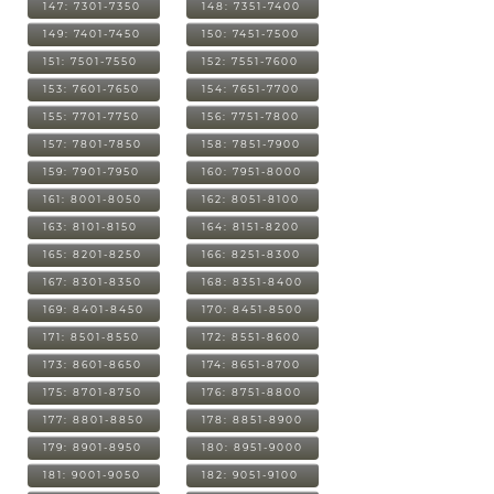
147: 7301-7350
148: 7351-7400
149: 7401-7450
150: 7451-7500
151: 7501-7550
152: 7551-7600
153: 7601-7650
154: 7651-7700
155: 7701-7750
156: 7751-7800
157: 7801-7850
158: 7851-7900
159: 7901-7950
160: 7951-8000
161: 8001-8050
162: 8051-8100
163: 8101-8150
164: 8151-8200
165: 8201-8250
166: 8251-8300
167: 8301-8350
168: 8351-8400
169: 8401-8450
170: 8451-8500
171: 8501-8550
172: 8551-8600
173: 8601-8650
174: 8651-8700
175: 8701-8750
176: 8751-8800
177: 8801-8850
178: 8851-8900
179: 8901-8950
180: 8951-9000
181: 9001-9050
182: 9051-9100