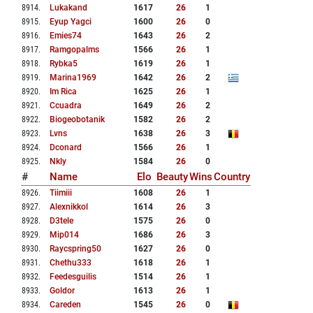
8914
.
Lukakand
1617
26
1
8915
.
Eyup Yagci
1600
26
0
8916
.
Emies74
1643
26
2
8917
.
Ramgopalms
1566
26
1
8918
.
Rybka5
1619
26
1
8919
.
Marina1969
1642
26
2
8920
.
Im Rica
1625
26
1
8921
.
Ccuadra
1649
26
2
8922
.
Biogeobotanik
1582
26
2
8923
.
Lvns
1638
26
3
8924
.
Dconard
1566
26
1
8925
.
Nkly
1584
26
0
#
Name
Elo
Beauty
Wins
Country
8926
.
Tiimiii
1608
26
1
8927
.
Alexnikkol
1614
26
3
8928
.
D3tele
1575
26
0
8929
.
Mip014
1686
26
3
8930
.
Raycspring50
1627
26
0
8931
.
Chethu333
1618
26
1
8932
.
Feedesguilis
1514
26
1
8933
.
Goldor
1613
26
1
8934
.
Careden
1545
26
0