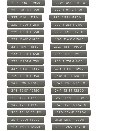
219: 10901-10950
220: 10951-11000
221: 11001-11050
222: 11051-11100
223: 11101-11150
224: 11151-11200
225: 11201-11250
226: 11251-11300
227: 11301-11350
228: 11351-11400
229: 11401-11450
230: 11451-11500
231: 11501-11550
232: 11551-11600
233: 11601-11650
234: 11651-11700
235: 11701-11750
236: 11751-11800
237: 11801-11850
238: 11851-11900
239: 11901-11950
240: 11951-12000
241: 12001-12050
242: 12051-12100
243: 12101-12150
244: 12151-12200
245: 12201-12250
246: 12251-12300
247: 12301-12350
248: 12351-12400
249: 12401-12450
250: 12451-12500
251: 12501-12550
252: 12551-12600
253: 12601-12650
254: 12651-12700