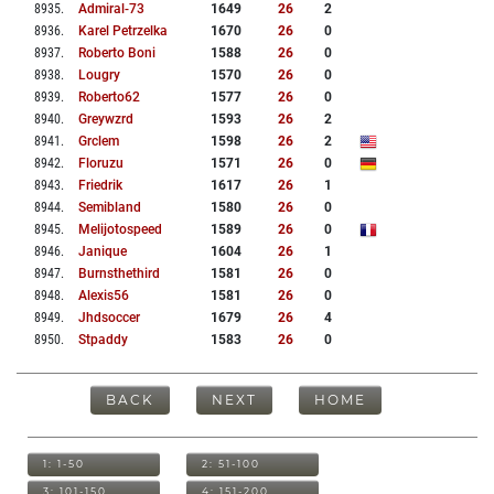
8935
.
Admiral-73
1649
26
2
8936
.
Karel Petrzelka
1670
26
0
8937
.
Roberto Boni
1588
26
0
8938
.
Lougry
1570
26
0
8939
.
Roberto62
1577
26
0
8940
.
Greywzrd
1593
26
2
8941
.
Grclem
1598
26
2
8942
.
Floruzu
1571
26
0
8943
.
Friedrik
1617
26
1
8944
.
Semibland
1580
26
0
8945
.
Melijotospeed
1589
26
0
8946
.
Janique
1604
26
1
8947
.
Burnsthethird
1581
26
0
8948
.
Alexis56
1581
26
0
8949
.
Jhdsoccer
1679
26
4
8950
.
Stpaddy
1583
26
0
BACK
NEXT
HOME
1: 1-50
2: 51-100
3: 101-150
4: 151-200