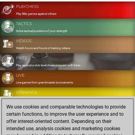
PLAYCHESS
Play Blitz games against others
TACTICS
Solve tactical positions of your strength
VIDEOS
Watch hours and hours of training videos
FRITZ
Play against a club level chess program with hints
LIVE
Live games from grandmaster tournaments
OPENINGS
Develop and exercise your openings
We use cookies and comparable technologies to provide
DATABASE
certain functions, to improve the user experience and to
Eight million strong games
offer interest-oriented content. Depending on their
MYGAMES
intended use, analysis cookies and marketing cookies
Store and analyse your own games in the cloud