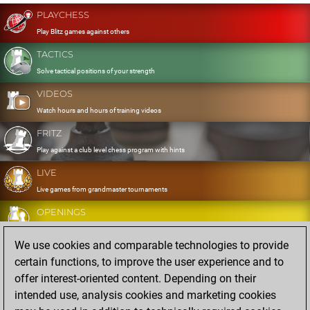
PLAYCHESS
Play Blitz games against others
TACTICS
Solve tactical positions of your strength
VIDEOS
Watch hours and hours of training videos
FRITZ
Play against a club level chess program with hints
LIVE
Live games from grandmaster tournaments
OPENINGS
Develop and exercise your openings
We use cookies and comparable technologies to provide
DATABASE
certain functions, to improve the user experience and to
Eight million strong games
offer interest-oriented content. Depending on their
MYGAMES
intended use, analysis cookies and marketing cookies
Store and analyse your own games in the cloud