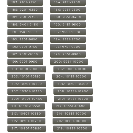
183: 9101-9150
184: 9151-9200
185: 9201-9250
186: 9251-9300
187: 9301-9350
188: 9351-9400
189: 9401-9450
190: 9451-9500
191: 9501-9550
192: 9551-9600
193: 9601-9650
194: 9651-9700
195: 9701-9750
196: 9751-9800
197: 9801-9850
198: 9851-9900
199: 9901-9950
200: 9951-10000
201: 10001-10050
202: 10051-10100
203: 10101-10150
204: 10151-10200
205: 10201-10250
206: 10251-10300
207: 10301-10350
208: 10351-10400
209: 10401-10450
210: 10451-10500
211: 10501-10550
212: 10551-10600
213: 10601-10650
214: 10651-10700
215: 10701-10750
216: 10751-10800
217: 10801-10850
218: 10851-10900