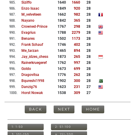
985
.
Siziffo
1640
1660
28
986
.
Enzo Isaac
1849
920
28
987
.
M_velveteen
1662
982
28
988
.
Nayano
1842
365
28
989
.
Crowned-Prince
1767
298
28
990
.
Evagrius
1788
2279
28
991
.
Benares
1502
1173
28
992
.
Frank Schauf
1746
402
28
993
.
Me_tarzan
1465
894
28
994
.
Jay_idzes_chess
1873
265
28
995
.
Rainerkruegeref
1762
997
28
996
.
Goldo
1673
699
28
997
.
Dragovitsa
1776
262
28
998
.
Bqureshi1998
1902
300
28
999
.
Danzig76
1623
231
27
1000
.
Horst Nowak
1538
309
27
BACK
NEXT
HOME
1: 1-50
2: 51-100
3: 101-150
4: 151-200