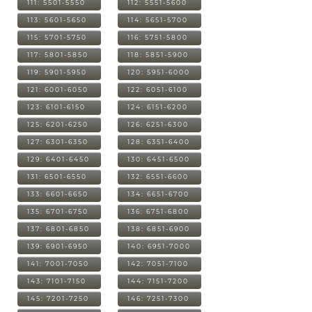
111: 5501-5550
112: 5551-5600
113: 5601-5650
114: 5651-5700
115: 5701-5750
116: 5751-5800
117: 5801-5850
118: 5851-5900
119: 5901-5950
120: 5951-6000
121: 6001-6050
122: 6051-6100
123: 6101-6150
124: 6151-6200
125: 6201-6250
126: 6251-6300
127: 6301-6350
128: 6351-6400
129: 6401-6450
130: 6451-6500
131: 6501-6550
132: 6551-6600
133: 6601-6650
134: 6651-6700
135: 6701-6750
136: 6751-6800
137: 6801-6850
138: 6851-6900
139: 6901-6950
140: 6951-7000
141: 7001-7050
142: 7051-7100
143: 7101-7150
144: 7151-7200
145: 7201-7250
146: 7251-7300