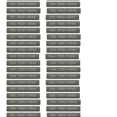
327: 16301-16350
328: 16351-16400
329: 16401-16450
330: 16451-16500
331: 16501-16550
332: 16551-16600
333: 16601-16650
334: 16651-16700
335: 16701-16750
336: 16751-16800
337: 16801-16850
338: 16851-16900
339: 16901-16950
340: 16951-17000
341: 17001-17050
342: 17051-17100
343: 17101-17150
344: 17151-17200
345: 17201-17250
346: 17251-17300
347: 17301-17350
348: 17351-17400
349: 17401-17450
350: 17451-17500
351: 17501-17550
352: 17551-17600
353: 17601-17650
354: 17651-17700
355: 17701-17750
356: 17751-17800
357: 17801-17850
358: 17851-17900
359: 17901-17950
360: 17951-18000
361: 18001-18050
362: 18051-18100