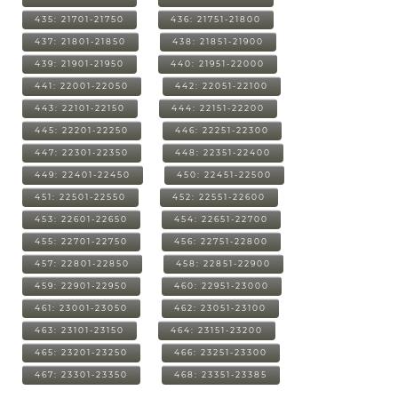
435: 21701-21750
436: 21751-21800
437: 21801-21850
438: 21851-21900
439: 21901-21950
440: 21951-22000
441: 22001-22050
442: 22051-22100
443: 22101-22150
444: 22151-22200
445: 22201-22250
446: 22251-22300
447: 22301-22350
448: 22351-22400
449: 22401-22450
450: 22451-22500
451: 22501-22550
452: 22551-22600
453: 22601-22650
454: 22651-22700
455: 22701-22750
456: 22751-22800
457: 22801-22850
458: 22851-22900
459: 22901-22950
460: 22951-23000
461: 23001-23050
462: 23051-23100
463: 23101-23150
464: 23151-23200
465: 23201-23250
466: 23251-23300
467: 23301-23350
468: 23351-23385