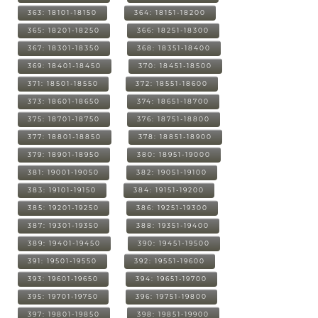
363: 18101-18150
364: 18151-18200
365: 18201-18250
366: 18251-18300
367: 18301-18350
368: 18351-18400
369: 18401-18450
370: 18451-18500
371: 18501-18550
372: 18551-18600
373: 18601-18650
374: 18651-18700
375: 18701-18750
376: 18751-18800
377: 18801-18850
378: 18851-18900
379: 18901-18950
380: 18951-19000
381: 19001-19050
382: 19051-19100
383: 19101-19150
384: 19151-19200
385: 19201-19250
386: 19251-19300
387: 19301-19350
388: 19351-19400
389: 19401-19450
390: 19451-19500
391: 19501-19550
392: 19551-19600
393: 19601-19650
394: 19651-19700
395: 19701-19750
396: 19751-19800
397: 19801-19850
398: 19851-19900