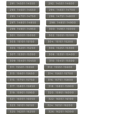
291: 14501-14550
292: 14551-14600
293: 14601-14650
294: 14651-14700
295: 14701-14750
296: 14751-14800
297: 14801-14850
298: 14851-14900
299: 14901-14950
300: 14951-15000
301: 15001-15050
302: 15051-15100
303: 15101-15150
304: 15151-15200
305: 15201-15250
306: 15251-15300
307: 15301-15350
308: 15351-15400
309: 15401-15450
310: 15451-15500
311: 15501-15550
312: 15551-15600
313: 15601-15650
314: 15651-15700
315: 15701-15750
316: 15751-15800
317: 15801-15850
318: 15851-15900
319: 15901-15950
320: 15951-16000
321: 16001-16050
322: 16051-16100
323: 16101-16150
324: 16151-16200
325: 16201-16250
326: 16251-16300