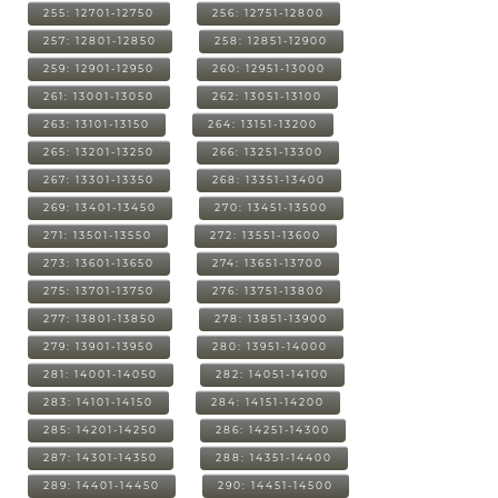
255: 12701-12750
256: 12751-12800
257: 12801-12850
258: 12851-12900
259: 12901-12950
260: 12951-13000
261: 13001-13050
262: 13051-13100
263: 13101-13150
264: 13151-13200
265: 13201-13250
266: 13251-13300
267: 13301-13350
268: 13351-13400
269: 13401-13450
270: 13451-13500
271: 13501-13550
272: 13551-13600
273: 13601-13650
274: 13651-13700
275: 13701-13750
276: 13751-13800
277: 13801-13850
278: 13851-13900
279: 13901-13950
280: 13951-14000
281: 14001-14050
282: 14051-14100
283: 14101-14150
284: 14151-14200
285: 14201-14250
286: 14251-14300
287: 14301-14350
288: 14351-14400
289: 14401-14450
290: 14451-14500