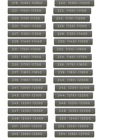
219: 10901-10950
220: 10951-11000
221: 11001-11050
222: 11051-11100
223: 11101-11150
224: 11151-11200
225: 11201-11250
226: 11251-11300
227: 11301-11350
228: 11351-11400
229: 11401-11450
230: 11451-11500
231: 11501-11550
232: 11551-11600
233: 11601-11650
234: 11651-11700
235: 11701-11750
236: 11751-11800
237: 11801-11850
238: 11851-11900
239: 11901-11950
240: 11951-12000
241: 12001-12050
242: 12051-12100
243: 12101-12150
244: 12151-12200
245: 12201-12250
246: 12251-12300
247: 12301-12350
248: 12351-12400
249: 12401-12450
250: 12451-12500
251: 12501-12550
252: 12551-12600
253: 12601-12650
254: 12651-12700