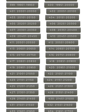
399: 19901-19950
400: 19951-20000
401: 20001-20050
402: 20051-20100
403: 20101-20150
404: 20151-20200
405: 20201-20250
406: 20251-20300
407: 20301-20350
408: 20351-20400
409: 20401-20450
410: 20451-20500
411: 20501-20550
412: 20551-20600
413: 20601-20650
414: 20651-20700
415: 20701-20750
416: 20751-20800
417: 20801-20850
418: 20851-20900
419: 20901-20950
420: 20951-21000
421: 21001-21050
422: 21051-21100
423: 21101-21150
424: 21151-21200
425: 21201-21250
426: 21251-21300
427: 21301-21350
428: 21351-21400
429: 21401-21450
430: 21451-21500
431: 21501-21550
432: 21551-21600
433: 21601-21650
434: 21651-21700