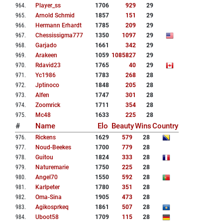
964
.
Player_ss
1706
929
29
965
.
Arnold Schmid
1857
151
29
966
.
Hermann Erhardt
1785
209
29
967
.
Chessissigma777
1350
1097
29
968
.
Garjado
1661
342
29
969
.
Arakeen
1059
1085827
29
970
.
Rdavid23
1765
40
29
971
.
Yc1986
1783
268
28
972
.
Jptinoco
1848
205
28
973
.
Alfen
1747
301
28
974
.
Zoomrick
1711
354
28
975
.
Mc48
1633
225
28
#
Name
Elo
Beauty
Wins
Country
976
.
Rickens
1629
579
28
977
.
Noud-Beekes
1700
779
28
978
.
Guitou
1824
333
28
979
.
Naturemarie
1750
225
28
980
.
Angel70
1550
592
28
981
.
Karlpeter
1780
351
28
982
.
Oma-Sina
1905
473
28
983
.
Agikosprkeq
1861
507
28
984
.
Uboot58
1709
115
28