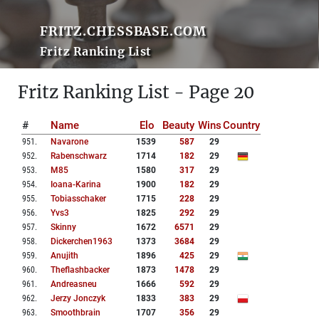
FRITZ.CHESSBASE.COM
Fritz Ranking List
Fritz Ranking List - Page 20
#
Name
Elo
Beauty
Wins
Country
951
.
Navarone
1539
587
29
952
.
Rabenschwarz
1714
182
29
953
.
M85
1580
317
29
954
.
Ioana-Karina
1900
182
29
955
.
Tobiasschaker
1715
228
29
956
.
Yvs3
1825
292
29
957
.
Skinny
1672
6571
29
958
.
Dickerchen1963
1373
3684
29
959
.
Anujith
1896
425
29
960
.
Theflashbacker
1873
1478
29
961
.
Andreasneu
1666
592
29
962
.
Jerzy Jonczyk
1833
383
29
963
.
Smoothbrain
1707
356
29