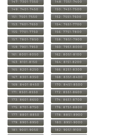
147: 7301-7350
148: 7351-7400
149: 7401-7450
150: 7451-7500
151: 7501-7550
152: 7551-7600
153: 7601-7650
154: 7651-7700
155: 7701-7750
156: 7751-7800
157: 7801-7850
158: 7851-7900
159: 7901-7950
160: 7951-8000
161: 8001-8050
162: 8051-8100
163: 8101-8150
164: 8151-8200
165: 8201-8250
166: 8251-8300
167: 8301-8350
168: 8351-8400
169: 8401-8450
170: 8451-8500
171: 8501-8550
172: 8551-8600
173: 8601-8650
174: 8651-8700
175: 8701-8750
176: 8751-8800
177: 8801-8850
178: 8851-8900
179: 8901-8950
180: 8951-9000
181: 9001-9050
182: 9051-9100