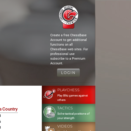
Create a free ChessBase
Account to get additional
functions on all
ChessBase web sites. For
professional use
subscribe to a Premium
Account.
LOGIN
PLAYCHESS
Play Blitz games against
others
TACTICS
s
Country
Solve tactical positions of
3
your strength
6
VIDEOS
3