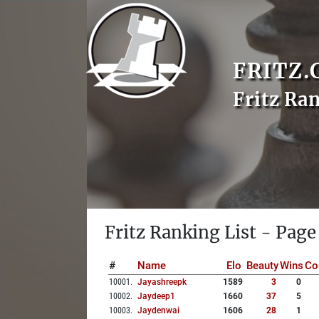
FRITZ.
Fritz Ra
Fritz Ranking List - Page
#
Name
Elo
Beauty
Wins
Co
10001
.
Jayashreepk
1589
3
0
10002
.
Jaydeep1
1660
37
5
10003
.
Jaydenwai
1606
28
1