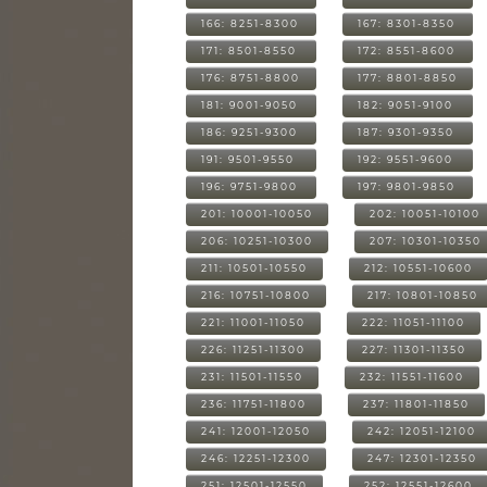
166: 8251-8300
167: 8301-8350
171: 8501-8550
172: 8551-8600
176: 8751-8800
177: 8801-8850
181: 9001-9050
182: 9051-9100
186: 9251-9300
187: 9301-9350
191: 9501-9550
192: 9551-9600
196: 9751-9800
197: 9801-9850
201: 10001-10050
202: 10051-10100
206: 10251-10300
207: 10301-10350
211: 10501-10550
212: 10551-10600
216: 10751-10800
217: 10801-10850
221: 11001-11050
222: 11051-11100
226: 11251-11300
227: 11301-11350
231: 11501-11550
232: 11551-11600
236: 11751-11800
237: 11801-11850
241: 12001-12050
242: 12051-12100
246: 12251-12300
247: 12301-12350
251: 12501-12550
252: 12551-12600