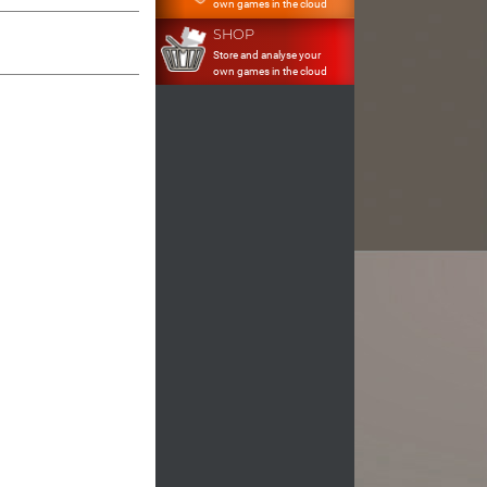
own games in the cloud
SHOP
Store and analyse your
own games in the cloud