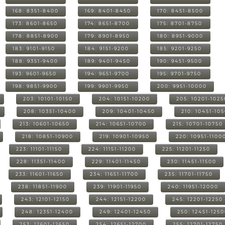
168: 8351-8400
169: 8401-8450
170: 8451-8500
173: 8601-8650
174: 8651-8700
175: 8701-8750
178: 8851-8900
179: 8901-8950
180: 8951-9000
183: 9101-9150
184: 9151-9200
185: 9201-9250
188: 9351-9400
189: 9401-9450
190: 9451-9500
193: 9601-9650
194: 9651-9700
195: 9701-9750
198: 9851-9900
199: 9901-9950
200: 9951-10000
203: 10101-10150
204: 10151-10200
205: 10201-1025
208: 10351-10400
209: 10401-10450
210: 10451-10
213: 10601-10650
214: 10651-10700
215: 10701-10750
218: 10851-10900
219: 10901-10950
220: 10951-1100
223: 11101-11150
224: 11151-11200
225: 11201-11250
228: 11351-11400
229: 11401-11450
230: 11451-11500
233: 11601-11650
234: 11651-11700
235: 11701-11750
238: 11851-11900
239: 11901-11950
240: 11951-12000
243: 12101-12150
244: 12151-12200
245: 12201-12250
248: 12351-12400
249: 12401-12450
250: 12451-125
253: 12601-12650
254: 12651-12700
255: 12701-12750