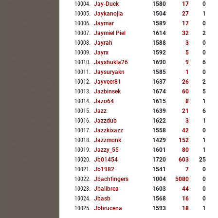
10004
.
Jay-Duck
1580
17
0
10005
.
Jaykanojia
1504
27
1
10006
.
Jaymar
1589
17
0
10007
.
Jaymiel Piel
1614
32
2
10008
.
Jayrah
1588
3
0
10009
.
Jayrx
1592
5
0
10010
.
Jayshukla26
1690
9
6
10011
.
Jaysuryakn
1585
1
0
10012
.
Jayveer81
1637
26
2
10013
.
Jazbinsek
1674
60
5
10014
.
Jazo64
1615
8
1
10015
.
Jazz
1639
21
6
10016
.
Jazzdub
1622
3
1
10017
.
Jazzkixazz
1558
42
0
10018
.
Jazzmonk
1429
152
1
10019
.
Jazzy_55
1601
80
1
10020
.
Jb01454
1720
603
25
10021
.
Jb1982
1541
7
0
10022
.
Jbachfingers
1004
5080
0
10023
.
Jbalibrea
1603
44
0
10024
.
Jbasb
1568
16
0
10025
.
Jbbrucena
1593
18
1