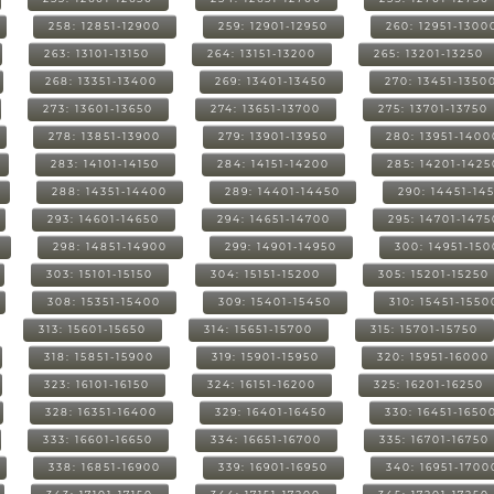
258: 12851-12900
259: 12901-12950
260: 12951-1300
263: 13101-13150
264: 13151-13200
265: 13201-13250
268: 13351-13400
269: 13401-13450
270: 13451-1350
273: 13601-13650
274: 13651-13700
275: 13701-13750
278: 13851-13900
279: 13901-13950
280: 13951-1400
283: 14101-14150
284: 14151-14200
285: 14201-1425
288: 14351-14400
289: 14401-14450
290: 14451-14
293: 14601-14650
294: 14651-14700
295: 14701-1475
298: 14851-14900
299: 14901-14950
300: 14951-15
303: 15101-15150
304: 15151-15200
305: 15201-15250
308: 15351-15400
309: 15401-15450
310: 15451-1550
313: 15601-15650
314: 15651-15700
315: 15701-15750
318: 15851-15900
319: 15901-15950
320: 15951-16000
323: 16101-16150
324: 16151-16200
325: 16201-16250
328: 16351-16400
329: 16401-16450
330: 16451-1650
333: 16601-16650
334: 16651-16700
335: 16701-16750
338: 16851-16900
339: 16901-16950
340: 16951-1700