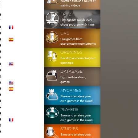
Watch hours and hours of
1
training videos
1
FRITZ
0
Play against a club level
1
chess program with hints
0
LIVE
0
Live games from
0
grandmaster tournaments
0
0
OPENINGS
2
Develop and exercise your
openings
0
0
DATABASE
4
Eight million strong
games
5
0
MYGAMES
0
Store and analyse your
0
own games in the cloud
6
PLAYERS
0
Store and analyse your
0
own games in the cloud
2
STUDIES
9
Store and analyse your