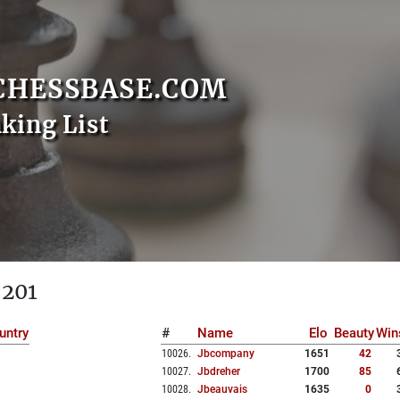
CHESSBASE.COM
nking List
 201
untry
#
Name
Elo
Beauty
Win
10026
.
Jbcompany
1651
42
10027
.
Jbdreher
1700
85
10028
.
Jbeauvais
1635
0