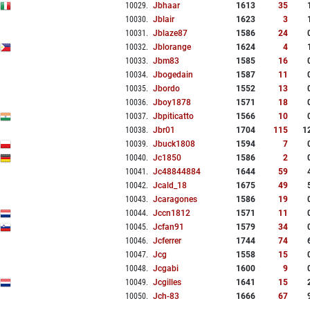
10029
.
Jbhaar
1613
35
10030
.
Jblair
1623
3
10031
.
Jblaze87
1586
24
10032
.
Jblorange
1624
4
10033
.
Jbm83
1585
16
10034
.
Jbogedain
1587
11
10035
.
Jbordo
1552
13
10036
.
Jboy1878
1571
18
10037
.
Jbpiticatto
1566
10
10038
.
Jbr01
1704
115
1
10039
.
Jbuck1808
1594
7
10040
.
Jc1850
1586
2
10041
.
Jc48844884
1644
59
10042
.
Jcald_18
1675
49
10043
.
Jcaragones
1586
19
10044
.
Jccn1812
1571
11
10045
.
Jcfan91
1579
34
10046
.
Jcferrer
1744
74
10047
.
Jcg
1558
15
10048
.
Jcgabi
1600
9
10049
.
Jcgilles
1641
15
10050
.
Jch-83
1666
67